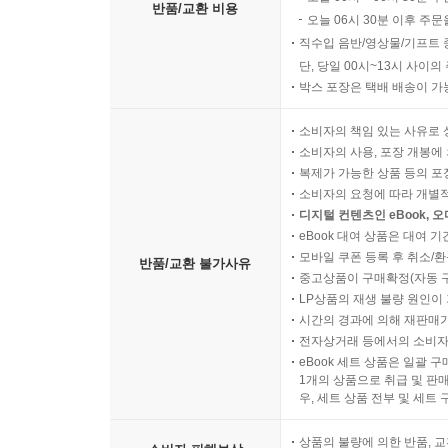
반품/교환 비용
오늘 06시 30분 이후 주문
직수입 음반/영상물/기프트 
단, 당일 00시~13시 사이
박스 포장은 택배 배송이 가
소비자의 책임 있는 사유로 
소비자의 사용, 포장 개봉에 
복제가 가능한 상품 등의 포장을 
소비자의 요청에 따라 개별
디지털 컨텐츠인 eBook, 
eBook 대여 상품은 대여 기
모바일 쿠폰 등록 후 취소/환
반품/교환 불가사유
중고상품이 구매확정(자동 
LP상품의 재생 불량 원인이 기
시간의 경과에 의해 재판매가
전자상거래 등에서의 소비자
eBook 세트 상품은 일괄 
1개의 상품으로 취급 및 판매
우, 세트 상품 전부 및 세트
상품의 불량에 의한 반품, 교