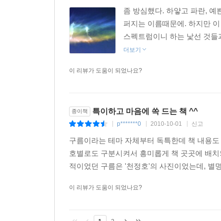
10가지 속에 덧붙여 14가지 종과 9가지 변종이 
좀 방심했다. 하얗고 파란, 예
구름이나 인공구름, 광학현상 등을 담았다. 또한 요
퍼지는 이름때문에. 하지만 이
스펙트럼이니 하는 낯선 것들과는
_한 권으로 보는 구름의 모든 것 : 결국, 변화
더보기
학문이 모두 이 책에 담겨 있다고 정리할 수 있다.
있는 흔한 구름이든 아니면 잠깐 나타났다 사라지는 
이 리뷰가 도움이 되었나요?
특이하고 마음에 쏙 드는 책 ^^
종이책
p*******0
2010-10-01
신고
|
|
|
구름이라는 테마 자체부터 독특한데 책 내용도 
호별로도 구분시켜서 흥미롭게 책 곳곳에 배치되
적이었던 구름은 '천정호'의 사진이었는데, 별명 
이 리뷰가 도움이 되었나요?