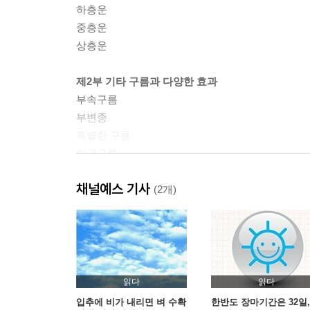
하층운
중층운
상층운
제2부 기타 구름과 다양한 효과
부속구름
부변종
특별한 구름
인공구름
여러 가지 광학 현상과 효과
채널예스 기사
(2개)
나가며
구름과 기후변화
용어 사전
더 읽어보기·유용한 사이트
찾아보기
읽다
읽다
옮긴이의 말
입추에 비가 내리면 벼 수확
한반도 장마기간은 32일,