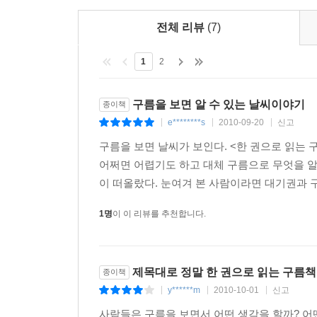
떠오르면서 대류가 일어나기 시작하면, 신생 적운은 결
전체 리뷰
(7)
『한 권으로 읽는 구름책』은 우리가 감탄을 금
1
2
변화뿐만 아니라 구름의 모양을 관찰하고 앞으로 날
감상할 수 있을 뿐만 아니라 우리 모두 구름을 보고
구름을 보면 알 수 있는 날씨이야기
종이책
구름의 모든 것을 한 권에 담았다!
e********s
2010-09-20
신고
|
|
|
구름을 보면 날씨가 보인다. <한 권으로 읽는 
구름, 게으른 이들의 수호신
: 장엄하게 피어올랐다
어쩌면 어렵기도 하고 대체 구름으로 무엇을 알
매혹의 대상이자 사색거리였다. 기원전 420년 
이 떠올랐다. 눈여겨 본 사람이라면 대기권과 구
오랜 세월 동안 자연의 위엄과 바지런함을 대표하는
분류되고 재분류되었던 데 반해 구름은 영국 기상학
1명
이 이 리뷰를 추천합니다.
이름조차 없었다. 물론 어느 정도는 순식간에 모
재미있게 잘 보여준다.
제목대로 정말 한 권으로 읽는 구름책!
종이책
만화 『피너츠』에는 라이너스와 찰리가 바닥에 누
y******m
2010-10-01
신고
|
|
|
라이너스는 방금 영국령 온두라스 제도의 해안선
사람들은 구름을 보면서 어떤 생각을 할까? 어