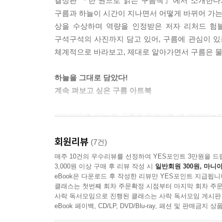
결정판 『한 권으로 읽는 구름책』에서 소개한다. 
구름과 하늘이 시간이 지나면서 어떻게 바뀌어 가는지
상을 수상하며 역량을 인정받은 저자 리처드 험
구석구석의 사진까지 담고 있어, 구름에 관심이 있
체계적으로 바라보고, 제대로 알아가면서 구름은 물
하늘을 그대로 담았다!
계속 펴보고 싶은 구름 아트북
마지막으로 하늘 위 구름을 올려다본 게 언제였는지,
《푸르다》의 한 구절을 떠올려보자. “(……) 푸른
회원리뷰
이처럼 구름은 변화무쌍한 모양으로 오래전부터 
(7건)
익숙하게 바라보고 관찰하는 생활의 일부였으며, 
매주 10건의 우수리뷰를 선정하여 YES포인트 3만원을 드
3,000원 이상 구매 후 리뷰 작성 시
일반회원 300원, 마니아
토끼나 나비처럼 보인다며, 토끼구름이나 나비구름이
eBook은 다운로드 후 작성한 리뷰만 YES포인트 지급됩니
클래스는 첫번째 회차 주문확정 시점부터 마지막 회차 주문
이 책은 우리가 미처 몰랐던 구름의 분류법을 아름다
사락 독서모임으로 진행된 클래스는 사락 독서모임 게시판
읽는 것만이 아니라 계속 펼쳐보게 만드는 특별한 선
eBook 페이백, CD/LP, DVD/Blu-ray, 패션 및 판매금
터져 나올 것이다. 이런 사진은 그저 단순한 놀라