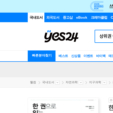
국내도서
외국도서
중고샵
eBook
크레마클럽
C
빠른분야찾기
베스트
신상품
이벤트
바이백
매
웰컴
국내도서
자연과학
지구과학
소
한