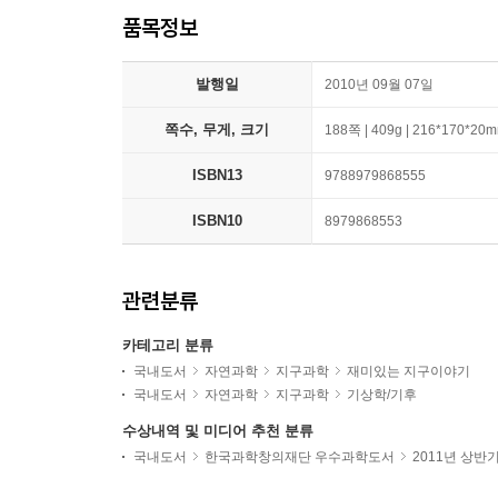
품목정보
발행일
2010년 09월 07일
쪽수, 무게, 크기
188쪽 | 409g | 216*170*20
ISBN13
9788979868555
ISBN10
8979868553
관련분류
카테고리 분류
국내도서
자연과학
지구과학
재미있는 지구이야기
국내도서
자연과학
지구과학
기상학/기후
수상내역 및 미디어 추천 분류
국내도서
한국과학창의재단 우수과학도서
2011년 상반