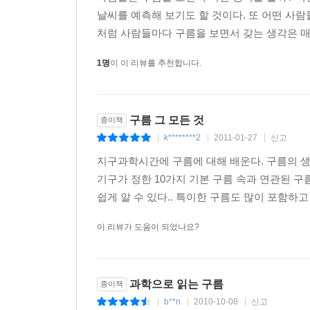
발견했다고 말한다.
날씨를 예측해 보기도 할 것이다. 또 어떤 사
“아, 그리고 한쪽에는 사도 바울이 서 있어. 찰리, 넌
처럼 사람들마다 구름을 보면서 갖는 생각은 매우
“거위 떼랑 말들이 지나간다고 말하려 했는데, 방금 
1명
이 이 리뷰를 추천합니다.
_구름 분류법 : 근대적 구름 분류학의 기초를 마
점에 주목했다. 물론 구름에 대한 관찰만으로 새로
기본적인 유형으로 분류된다는 것을 간파한 하워드는
구름 그 모든 것
종이책
층운이라고 이름을 붙였다. 이러한 기본 개념을 
k********2
2011-01-27
신고
|
|
|
발전해왔다.
지구과학시간에 구름에 대해 배운다. 구름의 
기구가 정한 10가지 기본 구름 속과 연관된 구
_구성과 특징 : 이 책은 구름을 10가지 속(적운, 적
쉽게 알 수 있다.. 특이한 구름도 많이 포함하고 
분류 방식을 채택했다. 바닥이 2킬로미터 이하인 하층
위치한 상층운은 CH1~CH9로 나눠서 표기한다. 
이 리뷰가 도움이 되었나요?
하늘의 변화 모습을 잘 드러낼 수 있다는 점이다.
기간 안에 하나의 변종에서 다른 변종으로 달라지는
매 순간 무슨 일인가 일어나고 있기 때문에 시간의
과학으로 읽는 구름
종이책
원칙이기도 하다.
b**n
2010-10-08
신고
|
|
|