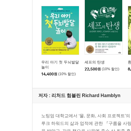
우리 아기 첫 두뇌발달
셰프의 탄생
놀이
22,500
원
(10% 할인)
8
14,400
원
(10% 할인)
저자 : 리처드 험블린 Richard Hamblyn
노팅엄 대학교에서 ‘물, 문화, 사회 프로젝트’
루크 하워드의 삶과 업적에 관한 『구름을 사랑
을 받았고, 같은 책으로 사무엘 존슨 상 최종 후