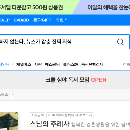
D/LP
DVD/BD
문구
/GIFT
티켓
장안내
채널예스
사락
예스펀딩
클래스24
독서유형검사
여
RBTI Lab
독서유형검사
크클 심야 독서 모임
OPEN
/예술
소득공제
2010 제8회 올해의 책 후보도서
스님의 주례사
행복한 결혼생활을 위한 남녀