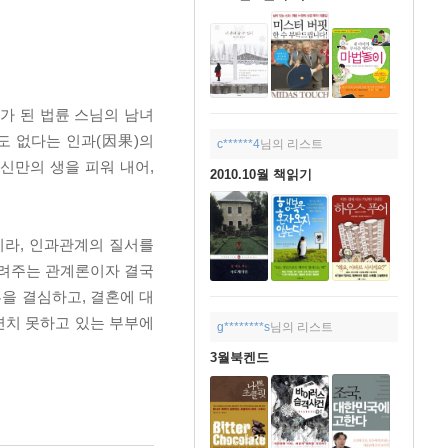
가 된 법륜 스님의 남녀
도 없다는 인과(因果)의
c******4
님의 리스트
신만의 생을 피워 내어,
2010.10월 책읽기
니라, 인과관계의 질서를
알려주는 관계론이자 결국
혼을 결심하고, 결혼에 대
면치 못하고 있는 부부에
g********s
님의 리스트
3월북켄드