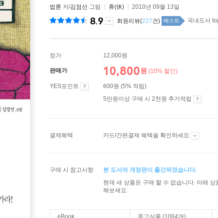
법륜
저/
김점선
그림
휴(休)
2010년 09월 13일
8.9
국내도서 to
회원리뷰(
227
건)
베스트
정가
12,000원
10,800
원
판매가
(10% 할인)
YES포인트
600원 (5% 적립)
5만원이상 구매 시 2천원 추가적립
결제혜택
카드/간편결제 혜택을 확인하세요
구매 시 참고사항
본 도서의 개정판이 출간되었습니다.
현재 새 상품은 구매 할 수 없습니다. 아래 
해보세요.
eBook
중고상품 (1064개)