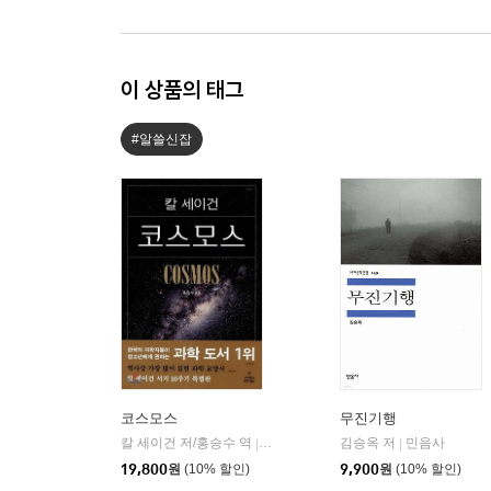
이 상품의 태그
#알쓸신잡
코스모스
무진기행
칼 세이건 저/홍승수 역
사이언스북스
김승옥 저
민음사
|
|
19,800
원
(10% 할인)
9,900
원
(10% 할인)