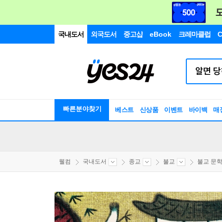
국내도서
외국도서
중고샵
eBook
크레마클럽
C
빠른분야찾기
베스트
신상품
이벤트
바이백
매
웰컴
국내도서
종교
불교
불교 문학