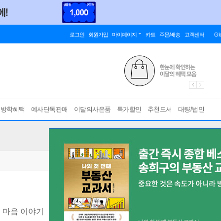
로그인
회원가입
마이페이지
카트
주문/배송
고객센터
Gl
름방학혜택
예사단독판매
이달의사은품
특가할인
추천도서
대량/법인
 마음 이야기