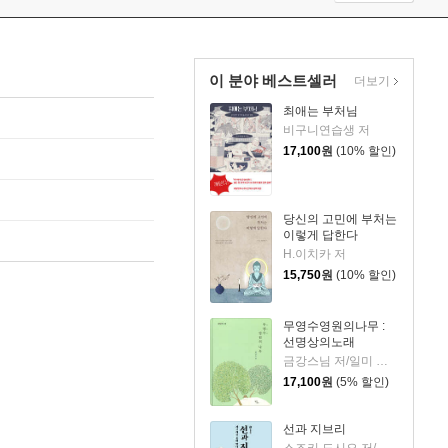
이 분야 베스트셀러
더보기
최애는 부처님
비구니연습생 저
17,100
원
(10% 할인)
당신의 고민에 부처는
이렇게 답한다
H.이치카 저
15,750
원
(10% 할인)
무영수영원의나무 :
선명상의노래
금강스님 저/일미 성기화 그림
17,100
원
(5% 할인)
선과 지브리
스즈키 도시오 저/민경욱 역