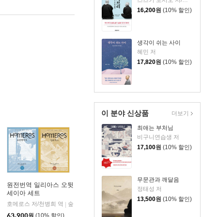
16,200
원
(10% 할인)
생각이 쉬는 사이
혜민 저
17,820
원
(10% 할인)
이 분야 신상품
더보기
최애는 부처님
비구니연습생 저
17,100
원
(10% 할인)
무문관과 깨달음
원전번역 일리아스 오뒷
정태성 저
세이아 세트
13,500
원
(10% 할인)
호메로스 저/천병희 역
을유문화사
숲
|
|
63,900
원
(10% 할인)