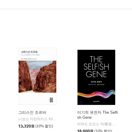
그리스인 조르바
이기적 유전자 The Selfi
sh Gene
니코스 카잔차키스 저/이윤기 역
열린책들
|
리처드 도킨스 저/홍영남,이상임 공역
13,320
원
(10% 할인)
18,000
원
(10% 할인)