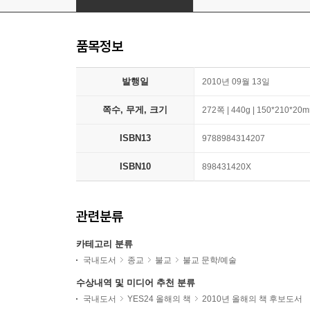
품목정보
발행일
2010년 09월 13일
쪽수, 무게, 크기
272쪽 | 440g | 150*210*20
ISBN13
9788984314207
ISBN10
898431420X
관련분류
카테고리 분류
국내도서
종교
불교
불교 문학/예술
수상내역 및 미디어 추천 분류
국내도서
YES24 올해의 책
2010년 올해의 책 후보도서