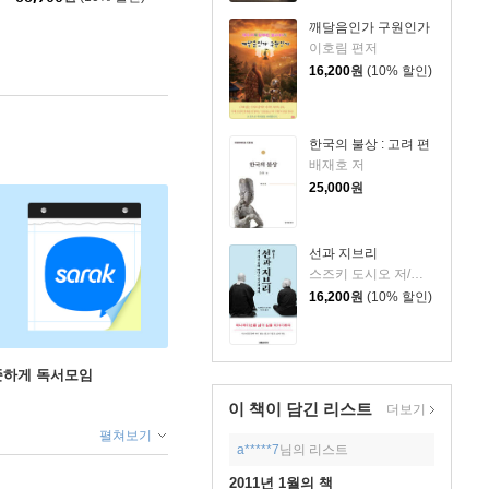
깨달음인가 구원인가
이호림 편저
16,200
원
(10% 할인)
한국의 불상 : 고려 편
배재호 저
25,000
원
선과 지브리
스즈키 도시오 저/민경욱 역
16,200
원
(10% 할인)
꾸준하게 독서모임
이 책이 담긴
리스트
더보기
펼쳐보기
a*****7
님의 리스트
2011년 1월의 책