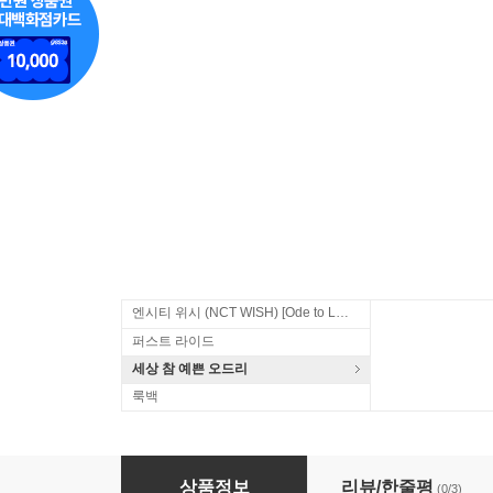
엔시티 위시 (NCT WISH) [Ode to Love]
퍼스트 라이드
세상 참 예쁜 오드리
룩백
시카고 타자기 (tvN 금토드라마) OST
상품정보
리뷰/한줄평
(0/3)