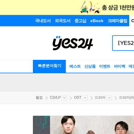
국내도서
외국도서
중고샵
eBook
크레마클럽
C
빠른분야찾기
베스트
신상품
이벤트
바이백
매
웰컴
CD/LP
OST
드라마
드라마(라