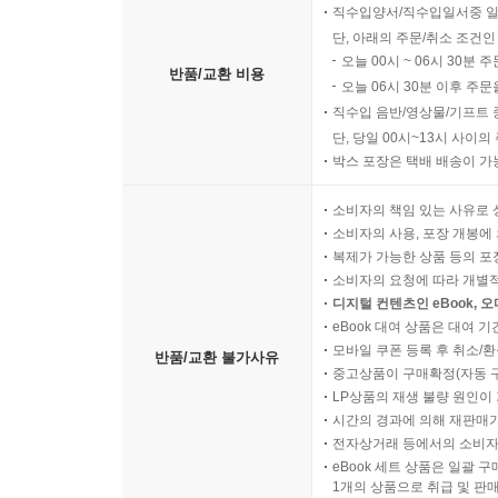
직수입양서/직수입일서중 일
단, 아래의 주문/취소 조건인
오늘 00시 ~ 06시 30분 
반품/교환 비용
오늘 06시 30분 이후 주문
직수입 음반/영상물/기프트 
단, 당일 00시~13시 사이
박스 포장은 택배 배송이 가
소비자의 책임 있는 사유로 
소비자의 사용, 포장 개봉에 
복제가 가능한 상품 등의 포장을 
소비자의 요청에 따라 개별
디지털 컨텐츠인 eBook, 
eBook 대여 상품은 대여 기
모바일 쿠폰 등록 후 취소/환
반품/교환 불가사유
중고상품이 구매확정(자동 
LP상품의 재생 불량 원인이 기
시간의 경과에 의해 재판매가
전자상거래 등에서의 소비자
eBook 세트 상품은 일괄 
1개의 상품으로 취급 및 판매