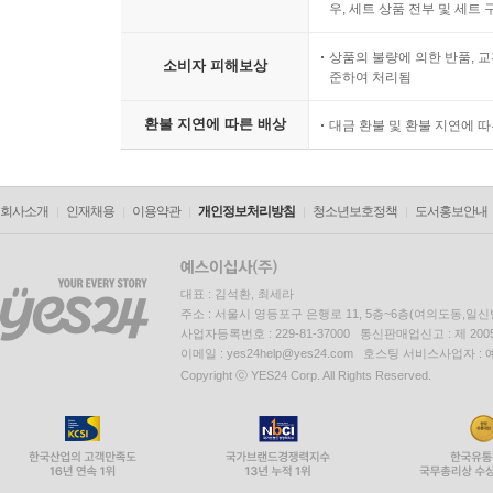
우, 세트 상품 전부 및 세트
상품의 불량에 의한 반품, 교
소비자 피해보상
준하여 처리됨
환불 지연에 따른 배상
대금 환불 및 환불 지연에 
회사소개
인재채용
이용약관
개인정보처리방침
청소년보호정책
도서홍보안내
대표 : 김석환, 최세라
주소 : 서울시 영등포구 은행로 11, 5층~6층(여의도동,일신
사업자등록번호 : 229-81-37000 통신판매업신고 : 제 200
이메일 : yes24help@yes24.com 호스팅 서비스사업자 :
Copyright ⓒ YES24 Corp. All Rights Reserved.