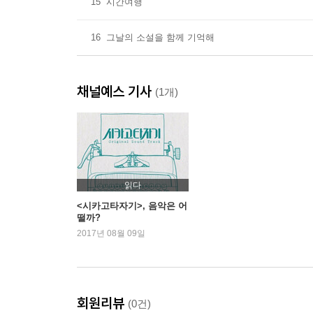
15
시간여행
16
그날의 소설을 함께 기억해
채널예스 기사
(1개)
읽다
<시카고타자기>, 음악은 어
떨까?
2017년 08월 09일
회원리뷰
(0건)