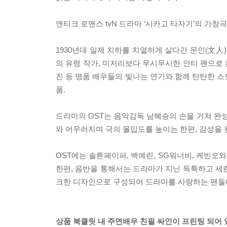
앤티크 로맨스 tvN 드라마 ‘시카고 타자기’의 가창
1930년대 일제 치하를 치열하게 살다간 문인(文人
의 유령 작가, 미저리보다 무시무시한 안티 팬으로 
진 등 명품 배우들의 빛나는 연기와 함께 탄탄한 스
품.
드라마의 OST는 음악감독 남혜승의 손을 거쳐 
와 어우러지며 극의 몰입도를 높이는 한편, 감성을
OST에는 솔튼페이퍼, 백예린, SG워너비, 케빈오와 
한편, 음반을 통해서는 드라마가 지닌 독특하고 세
크한 디자인으로 구성되어 드라마를 사랑하는 팬들
상품 북클릿 내 주연배우 친필 싸인이 프린팅 되어 