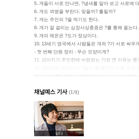
5. 개들이 서로 만나면, ?냄새를 맡아 보고 서로에 
6. 개도 꾀병을 부린다. 맞을까? 틀릴까?
7. 개는 주인의 ?을 먹기도 한다.
8. 개가 잘 걸리는 심장사상충증은 ?를 통해 옮는다.
9. 개의 체온은 ?도가 정상이다.
10. 13세기 영국에서 사람들은 개와 ?가 서로 싸
- 첫 번째 단원 정리 - 무슨 모양이게?
11. 강아지가 주인한테 버림받는 가장 큰 이유는 똥오
12. 강아지는 태어나서 ?일이 될 때까지 눈을 뜨지
13. 강아지를 사람의 가정에 입양시키기 가장 좋은 
14. 한 살이 넘은 개는 하루에 ?번 먹이를 주면 된다.
채널예스 기사
15. 신혼 부부 사이에 강아지가 있다. 이 강아지는 
(1개)
16. 오스트레일리안 켈피는 하루에 ?km를 달리며 
17. 개는 사냥용, 목축용, 그리고 ?용으로 나뉜다.
18. 개는 ?개의 후각 세포를 갖고 있다.
19. 셰퍼드는 ‘?을 기르는 사람’이라는 뜻에서 생긴
20. 일본에서 가장 많이 기르고 있는 개는 저패니즈 
읽다