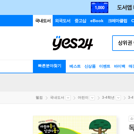
국내도서
외국도서
중고샵
eBook
크레마클럽
C
빠른분야찾기
베스트
신상품
이벤트
바이백
매
웰컴
국내도서
어린이
3-4학년
3-
소