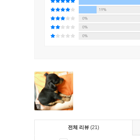
19%
《독(dog)님만세》는 어린이들이 개에 대해 알고 
0%
기발한 생각을 일깨워 줄 수 있는 내용으로 채워져
0%
어린이들에게 개에 대한 정보를 알려 주는 방법도 새
0%
높이도록 했다. 더구나 이들 내용은 사전식 설명이 
이 책을 통해 지금까지 우리가 잘 알지 못했던 재미
물론 개가 자주 걸리는 병 등에 대한 정보도 알려 주
개를 기르기 싫다고 말하는 엄마, 아빠가 이 책을 읽
- 이종호(과학국가박사)
9
전체 리뷰
(21)