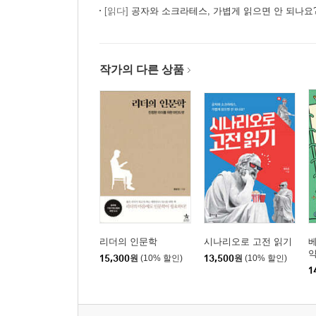
[읽다]
공자와 소크라테스, 가볍게 읽으면 안 되나요
작가의 다른 상품
리더의 인문학
시나리오로 고전 읽기
베
약
15,300
원
(10% 할인)
13,500
원
(10% 할인)
1