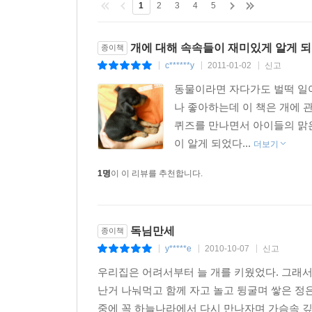
1
2
3
4
5
개에 대해 속속들이 재미있게 알게 되
종이책
c******y
2011-01-02
신고
|
|
|
동물이라면 자다가도 벌떡 일
나 좋아하는데 이 책은 개에 
퀴즈를 만나면서 아이들의 맑
이 알게 되었다...
더보기
1명
이 이 리뷰를 추천합니다.
독님만세
종이책
y*****e
2010-10-07
신고
|
|
|
우리집은 어려서부터 늘 개를 키웠었다. 그래서
난거 나눠먹고 함께 자고 놀고 뒹굴며 쌓은 정
중에 꼭 하늘나라에서 다시 만나자며 가슴속 깊이