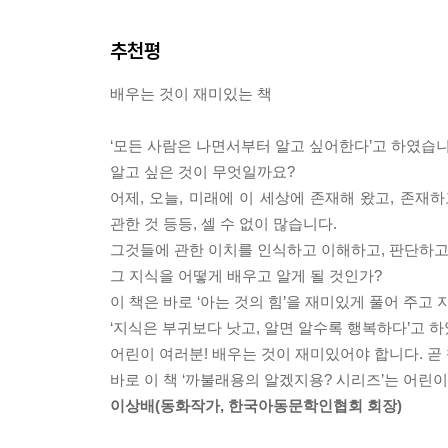
좋은 방법이랍니다. 이 책은 그래서 한 가지 주제를
추천평
퀴즈를 풀다 보면 어느새 한 권이 뚝딱!
배우는 것이 재미있는 책
이 책은 퀴즈 형식으로 여러분의 호기심과 상상력
읽으면 재미도 있고, 지식도 쏙쏙 들어온답니다. 5
‘모든 사람은 나면서부터 알고 싶어한다’고 하였습니
알고 싶은 것이 무엇일까요?
독특한 캐릭터의 활약, 유쾌함이 가득!
어제, 오늘, 미래에 이 세상에 존재해 왔고, 존재하
이 책에는 멋쟁이 뽈랄라 아저씨, 현태준 선생님의
관한 것 등등, 셀 수 없이 많습니다.
개성 있어요. 까불까불~ 꼬불꼬불~, 그래서 읽는 
그것들에 관한 이치를 인식하고 이해하고, 판단하고,
그 지식을 어떻게 배우고 알게 될 것인가?
캐릭터소개
이 책은 바로 ‘아는 것의 힘’을 재미있게 풀어 주고
‘지식은 부귀보다 낫고, 알면 알수록 행복하다’고 
까불래용
어린이 여러분! 배우는 것이 재미있어야 합니다. 곧
안녕? 나는 ‘까불래용’이라고 해. 모르는 사람들은 
바로 이 책 ‘까불래용의 알겠지용? 시리즈’는 어린이
돌연변이 카멜레온이라고 생각하지만 이래 봬도 용
이상배(동화작가, 한국아동문학인협회 회장)
뼈대 있는 가문에서 태어났다는 얘기야. 나는 변신의
몸의 색깔은 물론이고 모양도 자유자재로 바꿀 수 있