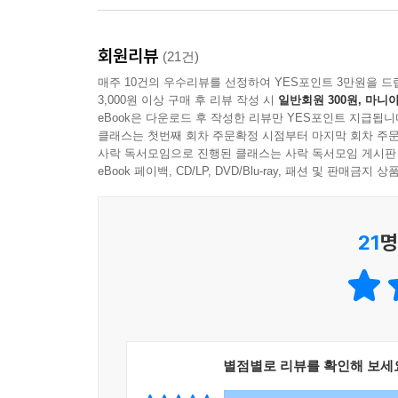
못하는 게 없고 모르는 게 없는 만능선수라고나 할
나는 뭐든지 궁금한 게 있으면 어디든지 출동하는 
회원리뷰
(21건)
참, 한 가지 알려줄게 있는데 나는 아이들이 흘리는 
매주 10건의 우수리뷰를 선정하여 YES포인트 3만원을 드
그러니 재미있게 책을 보다가 깜빡하고 침 흘리거나
3,000원 이상 구매 후 리뷰 작성 시
일반회원 300원, 마니아
eBook은 다운로드 후 작성한 리뷰만 YES포인트 지급됩니
꼬불래용
클래스는 첫번째 회차 주문확정 시점부터 마지막 회차 주문
사락 독서모임으로 진행된 클래스는 사락 독서모임 게시판
윙~! 나는 까불래용의 친구, ‘꼬불래용’이야.
eBook 페이백, CD/LP, DVD/Blu-ray, 패션 및 판매금
까불래용과 함께 세상 모든 궁금증과 호기심의 대
내 모습이 언뜻 모기나 똥파리처럼 보여도 알고 보
잠자리는 영어로 드래곤플라이(dragonfly)라고 하
21
명
용이라는 뜻이잖아. 내 이름이 용으로 끝나는 이유가
그러니까 놀리지 말고 내 이름을 잘 기억해 두렴.
알겠지용?
감수의 글
별점별로 리뷰를 확인해 보세
호기심과 학습을 동시에 채울 수 있는 알찬 책