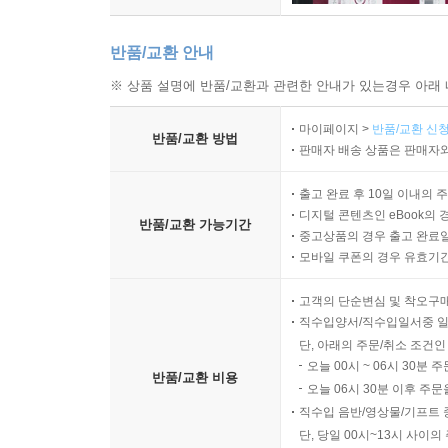
반품/교환 안내
※ 상품 설명에 반품/교환과 관련한 안내가 있는경우 아래 
마이페이지 >
반품/교환 신청
반품/교환 방법
판매자 배송 상품은 판매자와
출고 완료 후 10일 이내의 
디지털 콘텐츠인 eBook의 
반품/교환 가능기간
중고상품의 경우 출고 완료일
모바일 쿠폰의 경우 유효기간(
고객의 단순변심 및 착오구
직수입양서/직수입일서중 일
단, 아래의 주문/취소 조건인
오늘 00시 ~ 06시 30분 
반품/교환 비용
오늘 06시 30분 이후 주문
직수입 음반/영상물/기프트 
단, 당일 00시~13시 사이