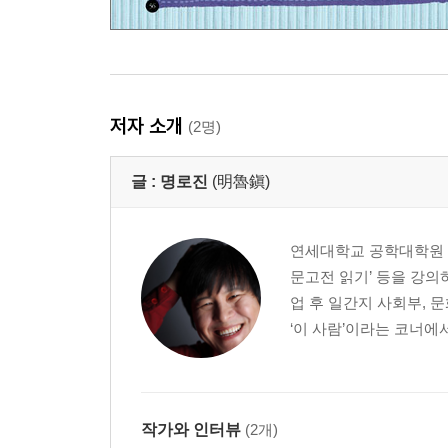
저자 소개
(2명)
글 :
명로진
(明魯鎭)
연세대학교 공학대학원 테
문고전 읽기’ 등을 강
업 후 일간지 사회부, 
‘이 사람’이라는 코너에
작가와 인터뷰
(2개)