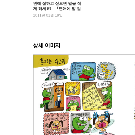
- 두 번째 단원 정리 - 내 짝꿍은 어디에?
연애 잘하고 싶으면 말을 적
게 하세요! - 『연애에 말 걸
21. 저패니즈 아키타 종의 하치라는 개는 돌아오지 
기』 명로진
2011년 01월 19일
22. 일본에 하치가 있다면 우리나라에는 오수의 개가
23. 전라북도 임실에는 현대판 오수의 개가 있을까,
24. ‘돌아온 백구’로 유명한 진돗개는 주인을 찾아 ?
25. 영국에는 주인의 무덤을 14년 동안 지킨 개가 
상세 이미지
26. 사람의 갓난아이를 돌보았던 강아지가 있을까,
27. 개들 사이에는 우정이 있을까, 없을까?
28. 너구리는 개과 동물이다. 맞을까, 틀릴까?
29. 개 나이로 한 살은 사람의 나이로 ?살이다.
30. 개와 고양이가 만나서 싸우는 이유는 ?때문이다
- 세 번째 단원 정리 - 네가 수를 아느냐?
31. 지구상에는 약 ?종류의 개가 있다.
32. 개는 자기보다 힘센 개를 만나면 바로 ?를 보인
33. 미국의 텔레비전 연속극으로 만들어진 ‘래시’는
34. 개가 사람에게 자꾸 기대면서 미는 행위를 하면
35. 개는 파란색과 노란색을 구별할 수 있을까, 없을
36. 짖지 않는 개가 있을까, 없을까?