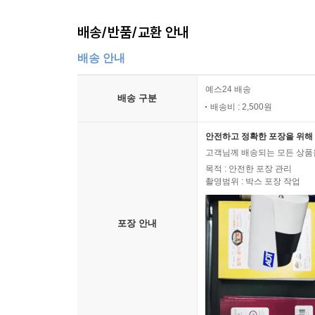
배송/반품/교환 안내
배송 안내
예스24 배송
배송 구분
배송비 : 2,500원
안전하고 정확한 포장을 위해 
고객님께 배송되는 모든 상품을
목적 : 안전한 포장 관리
촬영범위 : 박스 포장 작업
포장 안내