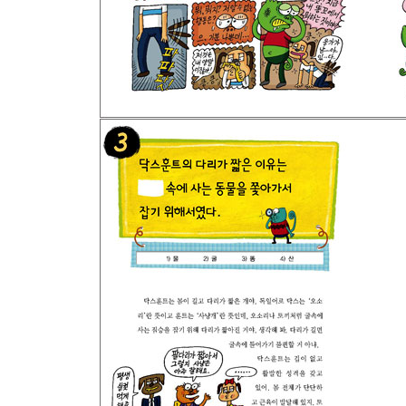
37. 인간의 아이를 돌보았던 늑대가 있을까, 없을까
38. 왜 개는 야단을 맞으면 하품을 할까?
39. 세계에서 광견병 환자가 가장 많은 나라는 ?이다
40. 개가 사람에게 렙토스피라증을 옮길 수 있을까,
- 네 번째 단원 정리 - 까불래용 꼬불래용 가라사대
41. 타자기를 치는 개가 있을까, 없을까?
42. ?에서는 주인을 찾을 수 있도록 모든 개에게 
43. 강아지도 성형 수술을 한다. 맞을까, 틀릴까?
44. 휴대용 애견 배설물 처리 용기인 벨로박스는 ?
45. 이 나라 사람들은 개가 인간으로 태어나기 전의
46. 세계에서 가장 오래된 강아지를 위한 공동묘지
47. 이스라엘에서는 지금부터 전에 함께 묻힌 여인
48. 미국 애견 협회가 열고 있는 도그쇼(Dog Sho
49. 개와 치타가 경주를 하면 누가 이길까?
50. 미국의 한 회사가 팔고 있는 도그원(Dogone)
- 다섯 번째 단원 정리 - 관련 있는 카드는 다 모여!