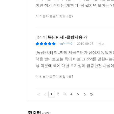
이번 책의 주제는 ‘개’이다. 딱 펼치면 보이는 양
이 리뷰가 도움이 되었나요?
독님만세 -몰랐지용 개
종이책
m******0
2010-09-27
신고
|
|
|
[독님만세] 헉..책의 제목부터가 심상치 않았어요.
책을 받아보고는 독이 바로 그 dog를 말한다
닝 덕분에 책에 대한 호기심이 급증한건 사실이구
이 리뷰가 도움이 되었나요?
1
2
3
4
5
한줄평
(0건)