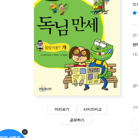
명
정
판
Y
결
구
미리보기
사이즈비교
공유하기