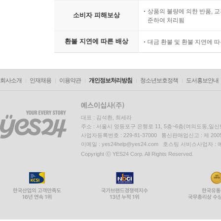
상품의 불량에 의한 반품, 교
소비자 피해보상
준하여 처리됨
환불 지연에 따른 배상
대금 환불 및 환불 지연에 
회사소개
인재채용
이용약관
개인정보처리방침
청소년보호정책
도서홍보안내
대표 : 김석환, 최세라
주소 : 서울시 영등포구 은행로 11, 5층~6층(여의도동,일신
사업자등록번호 : 229-81-37000 통신판매업신고 : 제 200
이메일 : yes24help@yes24.com 호스팅 서비스사업자 :
Copyright ⓒ YES24 Corp. All Rights Reserved.