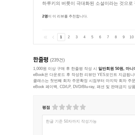
아, 정말 하루키씨는 엄청난 것을 들고 와버렸다. 〈
하루키의 버릇이 극대화된 소설이라는 것으로 정
다 읽고 나자 읽을거리가 없다는 데에 상실감이 너무 크다
2명
이 이 리뷰를 추천합니다.
『1Q84』처럼 ’재미있는 소설’이라면 10권까지 
1
2
3
4
5
6
7
8
9
10
클라이맥스 부분을 읽을 때는 내가 글씨를 읽고 있는
알라딘 독자 벚꽃지는 계절에
한줄평
(239건)
1,000원 이상 구매 후 한줄평 작성 시
일반회원 50원, 마니
『상실의 시대』의 하루키가 돌아온 것이다. _알라딘 독
eBook은 다운로드 후 작성한 리뷰만 YES포인트 지급됩니
클래스는 첫번째 회차 주문확정 시점부터 마지막 회차 주문
나는 지금, 200Q 세계에 놓여 있다. _알라딘 독자 sp
eBook 페이백, CD/LP, DVD/Blu-ray, 패션 및 판매금
평점
한글 기준 50자까지 작성가능