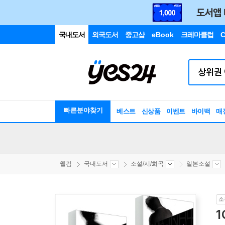
국내도서
외국도서
중고샵
eBook
크레마클럽
C
빠른분야찾기
베스트
신상품
이벤트
바이백
매
웰컴
국내도서
소설/시/희곡
일본소설
소
1