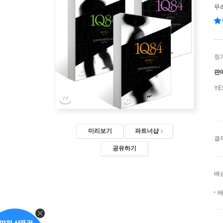
무
정
판
Y
미리보기
파트너샵
결
공유하기
배
배