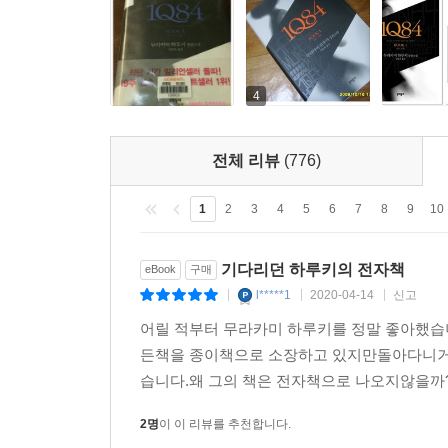
작가인 하루키에게 가장 많이 쏟아지는 질문은 
문학계간지 〈생각하는 사람〉과의 인터뷰에서 이렇
4
“다음 권이 나올지 질문을 많이 받는데, 지금 단계
않습니다. 머릿속이 이미 완전히 ‘장편소설 뇌’ 상
또다시 여러 가지를 끌어모으기 위한 나름의 시간이
전체 리뷰
(776)
전혀 예측이 되지 않아요. 그저 겨울잠을 자는 곰처럼
지금으로서는 아무것도 말할 수 없어요. 지금 단계에
1
2
3
4
5
6
7
8
9
10
이야기는 내 머릿속에 막연하게나마 수태되어 있습니다
기다리던 하루키의 전자책
eBook
구매
끝으로, 방한을 애타게 기다리는 한국 독자들에게 
l*****1
2020-04-14
신고
|
|
|
어릴 적부터 무라카미 하루키를 정말 좋아했습
“실은 아직 한국에 가본 적이 없었고, 왜 오지 않느
든책을 종이책으로 소장하고 있지만돌아다니거
그래서 가지 못하고 있었다’는 게 아닐까 생각합
습니다.왜 그의 책은 전자책으로 나오지않을까?
없었다는 것이 솔직한 이유입니다. 하지만 한번 
참입니다(한국에도 마라톤 경기가 성황리에 열리고 
2명
이 이 리뷰를 추천합니다.