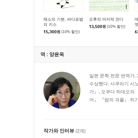
채소의 기분, 바다표범
오후의 마지막 잔디
의 키스
멋
13,500
원
(10% 할인)
멋
15,300
원
(10% 할인)
6
역 :
양윤옥
일본 문학 전문 번역가
수상했다. 사쿠라기 시노
가』, 오쿠다 히데오의 
어』 『밤의 괴물』 히가
작가와 인터뷰
(2개)