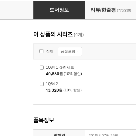
1Q84 1~3권 세트
도서정보
리뷰/한줄평
(776/239)
이 상품의 시리즈
(4개)
품절포함
전체
1Q84 1~3권 세트
40,860
원
(10% 할인)
1Q84 2
13,320
원
(10% 할인)
품목정보
발행일
2010년 07월 25일