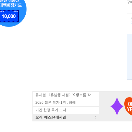
구
뮤지컬 〈휴남동 서점〉X 황보름 작가 북토크
2026 젊은 작가 1위 : 청예
기간 한정 특가 도서
오직, 예스24에서만