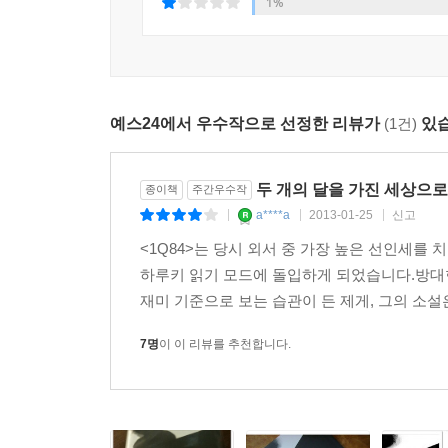
1%
과연 덴고와 아오마메는 서로 만나게 될 것인가? 그리
갈망을 부르는 끝없는 이야기의 샘,
BOOK4는 출간될 것인가?
예스24에서 우수작으로 선정한 리뷰가
(1건)
있습
아름답고도 충격적인 3권의 결말을 읽은 뒤에도,
‘1Q84년’이라는 새롭고 거대한 세계의 서사는 
두 개의 달을 가진 세상으
종이책
주간우수작
이런 반응에 대해 이렇게 말한다.
a****a
2013-01-25
신고
|
|
|
<1Q84>는 당시 외서 중 가장 높은 선인세를
“내 소설을 읽다가 궁금해져서 질문이 생기면, 그 수
하루키 읽기 모드에 돌입하게 되었습니다.방대한
쓰기)하는 것이 가장 정확한 읽기가 되지 않을까 합
재미 기준으로 보는 습관이 든 제게, 그의 소설
소설이라는 것은 원래가 그렇게 치환하는 ?업입니
수수께끼처럼 보일 겁니다.
7명
이 이 리뷰를 추천합니다.
내가 아닌 다른 누군가가 1권과 2권을 읽은 후에
쓰겠습니다”라는 하나의 예증인 셈입니다. 내 쪽이 B
1,2의 세계가 내 안에서 환기시킨 풍경을 나 나름으