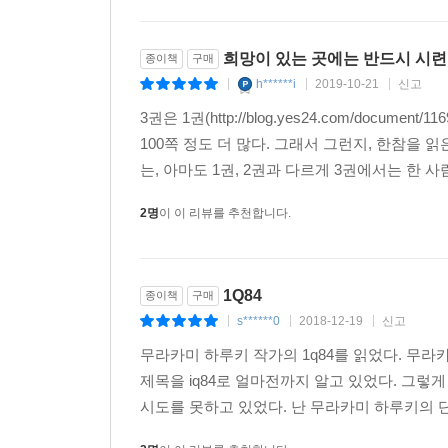
저는 사람들 앞에 나서거나 리셉션에 참석한다든
않습니다. 그런 일들은 가능한 한 피하고 싶습니
희망이 있는 곳에는 반드시 시련
종이책
구매
주저하게 되는 한 가지 이유일지 모르겠습니다. 
h******i
2019-10-21
신고
|
|
|
자리에서는 금방 피곤해지고 맙니다. 일본에서도 사
3권은 1권(http://blog.yes24.com/document/
100쪽 정도 더 많다. 그래서 그런지, 한참을 
미국 대학에 있을 때는, 유학중인 한국인 유학생과 
는, 아마도 1권, 2권과 다르게 3권에서는 한 
젊고, 나와는 꽤 나이차가 있었지만, 그래도 여러 
하지만 이야기가 공식적인 분위기가 되어버리면, 여
2명
이 이 리뷰를 추천합니다.
일본에도, 나와 같은 세대인 60세가량부터 10대까
제게는 기쁜 일이지요. 나는 지금의 10대들이 무슨
1Q84
종이책
구매
깊고 큰 장치입니다. 나는 그 힘을 믿고 싶습니다. 
s******0
2018-12-19
신고
|
|
|
이 책에 쏟아진 찬사
무라카미 하루키 작가의 1q84를 읽었다. 무라
제목을 iq84로 얼마전까지 알고 있었다. 그
'하루키적'인 모든 것들이 녹아들어 있다. 그러나 
시도를 못하고 있었다. 난 무라카미 하루키의 단