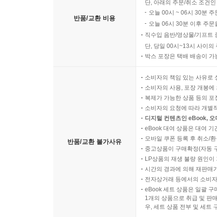
단, 아래의 주문/취소 조건인
오늘 00시 ~ 06시 30분 
반품/교환 비용
오늘 06시 30분 이후 주문
직수입 음반/영상물/기프트 
단, 당일 00시~13시 사이
박스 포장은 택배 배송이 가
소비자의 책임 있는 사유로 
소비자의 사용, 포장 개봉에 
복제가 가능한 상품 등의 포장을 
소비자의 요청에 따라 개별
디지털 컨텐츠인 eBook, 
eBook 대여 상품은 대여 기
모바일 쿠폰 등록 후 취소/환
반품/교환 불가사유
중고상품이 구매확정(자동 
LP상품의 재생 불량 원인이 기
시간의 경과에 의해 재판매가
전자상거래 등에서의 소비자
eBook 세트 상품은 일괄 
1개의 상품으로 취급 및 판매
우, 세트 상품 전부 및 세트