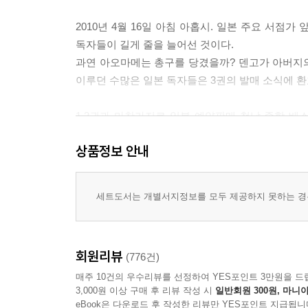
2010년 4월 16일 아침 아홉시. 일본 주요 서점
독자들이 길게 줄을 늘어선 것이다.
과연 아오마메는 총구를 당겼을까? 덴고가 아버지의
이루던 수많은 일본 독자들은 3권의 발매 소식에 환
1,2권과 마찬가지로 일본 예약판매 첫날 종합 베스
바로 20만 부를 추가 제작했다. 또한 하루키는 2
상품정보 안내
1위를 기록했다. 산케이신문 발표에 따르면 2010년
경이롭다.
세트도서는 개별서지정보를 모두 제공하지 못하는 경우
한국의 반응도 다르지 않았다. 2009년 출간된 1,
팔리며 한국 출판사상 최단기간에 밀리언셀러를 기록했
베스트셀러 1위에 올랐으며, 예판 종료를 하루 앞둔
회원리뷰
(776건)
덴고, 지금 어디 있어?
매주 10건의 우수리뷰를 선정하여 YES포인트 3만원을 드
3,000원 이상 구매 후 리뷰 작성 시
일반회원 300원, 마니아
빨리 나를 찾아줘. 다른 누군가 나를 찾기 전에……
eBook은 다운로드 후 작성한 리뷰만 YES포인트 지급됩니