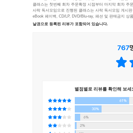
클래스는 첫번째 회차 주문확정 시점부터 마지막 회차 주문
3권을 우리보다 먼저 읽은 일본 독자들의 반응은
사락 독서모임으로 진행된 클래스는 사락 독서모임 게시판
eBook 페이백, CD/LP, DVD/Blu-ray, 패션 및 판매금
‘굉장한걸, 역시 대단해’의 연발! 대만족이었습니다.(
낱권으로 등록된 리뷰가 포함되어 있습니다.
굉장한 만화나 소설, 영화를 봤을 때의 그런 감정을
싶다.(일본 아마존 독자 tommy)” “기대를 저버리
767
모두가 기다렸던 3권은 무엇을 담고 있을까? 가장 
구성을 염두에 두었던 하루키는 3권을 구성하면서
1,2권과는 달리, 덴고와 아오마메, 그리고 독자의
‘폴리포니적인(다성적인) 목소리’를 얻게 되었다고 
“BOOK3을 시작하고, 세 가지 목소리로 이야
만나는 지점이 있습니다. 서로 쫓고 쫓긴다든가 하
별점별로 리뷰를 확인해 보세
있었습니다.”
61%
30%
세 인물의 목소리가 교차하면서, 시간성과 플롯이 더욱
세계를 떠나고자 하는 아오마메, 아오마메를 뒤쫓는 
6%
그런 덴고를 수호하는 후카에리, 그리고 덴고와 아오
2%