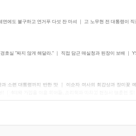
령 체면에도 불구하고 연거푸 다섯 잔 마셔 ｜ 고 노무현 전 대통령이
 경호실 "짜지 않게 해달라." ｜ 직접 담근 매실청과 된장이 보배 ｜ 
상과 소련 대통령까지 반한 맛 ｜ 이순자 여사의 회갑상과 장미꽃 
! ｜ 4대째 가업을 이을 외아들, 조리학과 마치고 현장서 맹훈련 중!
통령이 우리 마을의 은인이지." ｜ 얼굴로 직접 누룩방 온도 측정해
 "원하는 대로 줄게."