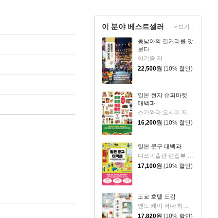
이 분야 베스트셀러
더보기
동남아의 길거리를 맛
보다
이기중 저
22,500
원
(10% 할인)
일본 현지 슈퍼마켓
대백과
스가와라 요시미 저/이혜윤 역
16,200
원
(10% 할인)
일본 문구 대백과
다쓰미출판 편집부 저/김소영 역
17,100
원
(10% 할인)
도쿄 호텔 도감
엔도 케이 저/서하나 역
17,820
원
(10% 할인)