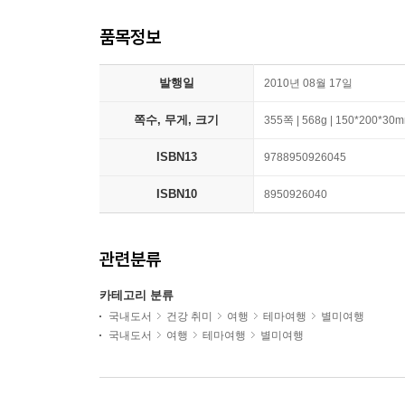
품목정보
발행일
2010년 08월 17일
쪽수, 무게, 크기
355쪽 | 568g | 150*200*30
ISBN13
9788950926045
ISBN10
8950926040
관련분류
카테고리 분류
국내도서
건강 취미
여행
테마여행
별미여행
국내도서
여행
테마여행
별미여행