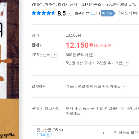
강대석
,
이춘성
,
최영기
공저
21세기북스
2010년 08월 17일
8.5
국내도서 top
회원리뷰(
11
건)
베스트
정가
13,500원
12,150
원
판매가
(10% 할인)
YES포인트
680원 (5% 적립)
5만원이상 구매 시 2천원 추가적립
결제혜택
카드/간편결제 혜택을 확인하세요
구매 시 참고사항
현재 새 상품은 구매 할 수 없습니다. 아래 
해보세요.
중고상품 (95개)
이 상품을 팔기
1,000원 ~