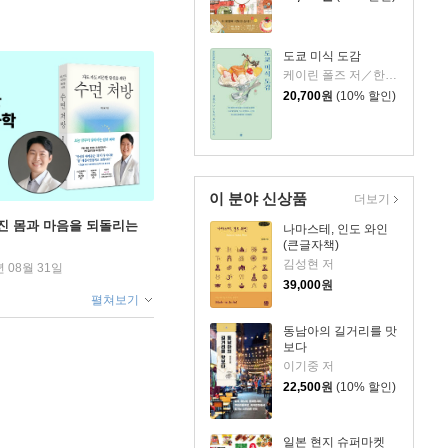
도쿄 미식 도감
케이린 폴즈 저／한지우 역
20,700
원
(10% 할인)
이 분야 신상품
더보기
무너진 몸과 마음을 되돌리는
나마스테, 인도 와인
(큰글자책)
김성현 저
년 08월 31일
39,000
원
펼쳐보기
동남아의 길거리를 맛
보다
이기중 저
22,500
원
(10% 할인)
일본 현지 슈퍼마켓