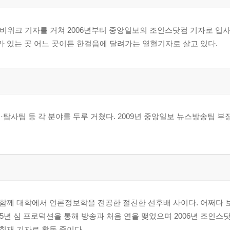
대중 전 대통령 "고향의 맛이 난다"며 좋아해 ｜ 홍어는 푸짐하게 
비위크 기자를 거쳐 2006년부터 중앙일보의 조인스닷컴 기자로 입사
 채소 값만 1000만 원 ｜홍어 냄새 못 견뎌 떠난 종업원도 많아
 있는 곳 어느 곳이든 한걸음에 달려가는 열혈기자로 살고 있다.
나 했죠." ｜ 쫄깃함과 신선도 만점의 비결은 얼음물 ｜ 고 김대중 
｜ 경호원들의 주방 점검에 "대통령 안 받겠다." 거절 ｜ 맛집의 한류바
탐사팀 등 각 분야를 두루 거쳤다. 2009년 중앙일보 뉴스방송팀 부장,
예약만 잘해도 면세점 시간 번다 ｜ 고 노무현 대통령을 감동시킨 '어
막
렁탕의 차이를 아십니까? ｜ 깍두기, 주연배우 뺨치는 조연 ｜ 헬기로
함께 대학에서 언론정보학을 전공한 절친한 선후배 사이다. 어쩌다 보
손님 ｜ “저녁에는 오지 마세요.”
2005년 심 프로덕션을 통해 방송과 처음 연을 맺었으며 2006년 조인
취재 기자로 활동 중이다.