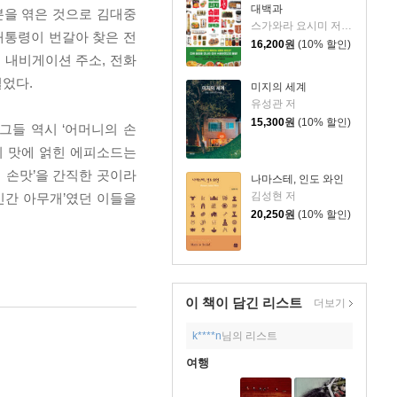
대백과
본을 엮은 것으로 김대중
스가와라 요시미 저/이혜윤 역
대통령이 번갈아 찾은 전
16,200
원
(10% 할인)
 내비게이션 주소, 전화
실었다.
미지의 세계
유성관 저
15,300
원
(10% 할인)
그들 역시 ‘어머니의 손
의 맛에 얽힌 에피소드는
 손맛’을 간직한 곳이라
나마스테, 인도 와인
김성현 저
인간 아무개’였던 이들을
20,250
원
(10% 할인)
이 책이 담긴
리스트
더보기
k****n
님의 리스트
여행