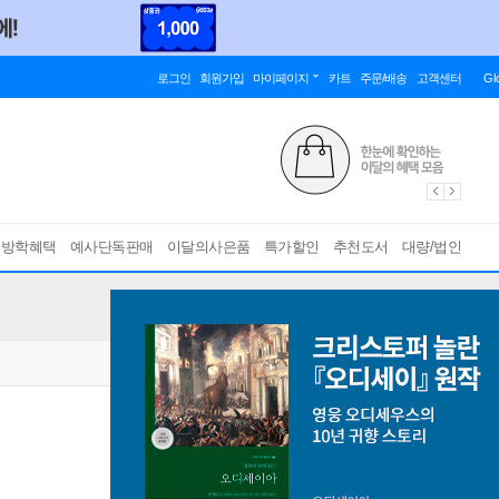
로그인
회원가입
마이페이지
카트
주문/배송
고객센터
Gl
름방학혜택
예사단독판매
이달의사은품
특가할인
추천도서
대량/법인