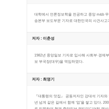
5. 서울 내자동 신안촌, 전라도식 홍어요리
영원한 그리움으로 남은 고 김대중 대통령 ｜ 고 김
대학에서 언론정보학을 전공하고 중앙 m&b 무
제맛! ｜ 대통령이 인정한 '귀여운 사장님' ｜ 한 달
송본부 보도부문 기자로 대한민국의 사건사고가
6. 서울 중구 양미옥, 양곱창
양미옥은 온 가족과 함께 ｜ "드디어 올 것이 왔구
저자 : 이춘성
맞춰 ｜ ‘사장 아내’까지 직접 챙겨준 이희호 여사 
전 '양미옥' 현지 상표등록
1982년 중앙일보 기자로 입사해 사회부·경제부·
7. 제주도 유리네, 은갈치
보 부국장(대우)을 역임하였다.
제주 여행의 기본은 비행기 예약 시간부터 ｜ 식당 
재료만 쓰는 게 맛의 비결 ｜ 은갈치만 하루 300토
저자 : 최영기
8. 서울 을지로 하동관, 곰탕
70여 년을 함께한 '고향'을 떠나다 ｜ 곰탕과 설
『대통령의 맛집』 공동저자인 강대석 기자와 
전 대통령 ｜ '장군의 아들', 처음이자 마지막 외상 
년 넘게 같은 길에서 함께 ‘업’을 쌓고 있다. 
로 입문하여 현재 중앙일보 멀티미디어팀 영상