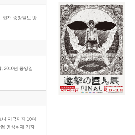
여러 사람과 나눠 먹어야
, 현재 중앙일보 방
전 대통령의 전용의자까지
람, 일본 진출 위해 7년
 2010년 중앙일
머니의 손맛' ｜ 제주산
 곰탕 배달시킨 고 박정희
니 지금까지 10여
스닷컴 영상취재 기자