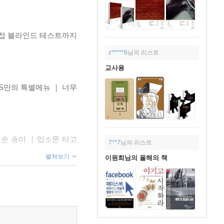
 직접 블라인드 테스트까지
z*****6
님의 리스트
교사용
YS만의 특별메뉴 ｜ 너무
예순 송이 ｜입소문 타고
7**7
님의 리스트
펼쳐보기
이원희님의 올해의 책
 ｜ 중앙정보부 요원들이