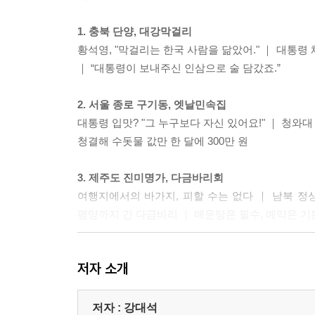
1. 충북 단양, 대강막걸리
황석영, "막걸리는 한국 사람을 닮았어." ｜ 대통
｜ “대통령이 보내주신 인삼으로 술 담갔죠.”
2. 서울 종로 구기동, 엣날민속집
대통령 입맛? "그 누구보다 자신 있어요!" ｜ 청와대
청결해 수돗물 값만 한 달에 300만 원
3. 제주도 진미명가, 다금바리회
여행지에서의 바가지, 피할 수는 없다 ｜ 남북 정
평양까지 간 다금바리 ｜ 매운탕은 필수, 예약은 기본
4. 부산 금정산성, 산성막걸리
저자 소개
국내 최초 향토민속주 '금정막걸리' ｜ "박정희 대
비밀리에 막걸리 '수송' ｜ "기술만 가르쳐 달라." vs
저자 : 강대석