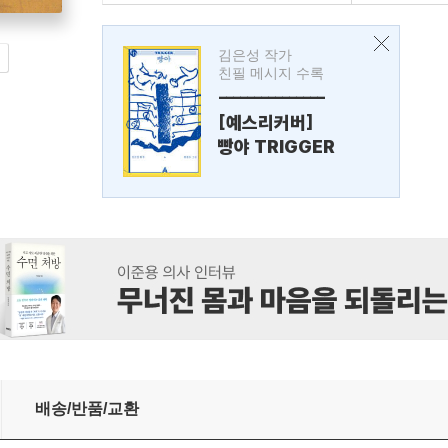
김은성 작가
친필 메시지 수록
---------------
[예스리커버]
빵야 TRIGGER
배송/반품/교환