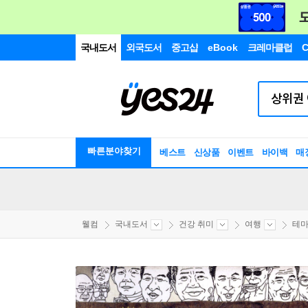
국내도서
외국도서
중고샵
eBook
크레마클럽
C
빠른분야찾기
베스트
신상품
이벤트
바이백
매
웰컴
국내도서
건강 취미
여행
테