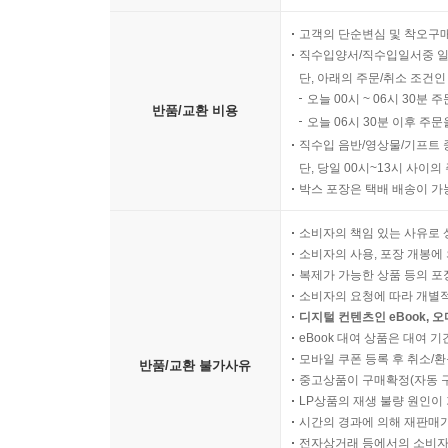
고객의 단순변심 및 착오구
직수입양서/직수입일서중 일
단, 아래의 주문/취소 조건인
오늘 00시 ~ 06시 30분 
반품/교환 비용
오늘 06시 30분 이후 주문
직수입 음반/영상물/기프트 
단, 당일 00시~13시 사이
박스 포장은 택배 배송이 가
소비자의 책임 있는 사유로 
소비자의 사용, 포장 개봉에 
복제가 가능한 상품 등의 포장을 
소비자의 요청에 따라 개별
디지털 컨텐츠인 eBook, 
eBook 대여 상품은 대여 기
모바일 쿠폰 등록 후 취소/환
반품/교환 불가사유
중고상품이 구매확정(자동 
LP상품의 재생 불량 원인이 기
시간의 경과에 의해 재판매가
전자상거래 등에서의 소비자