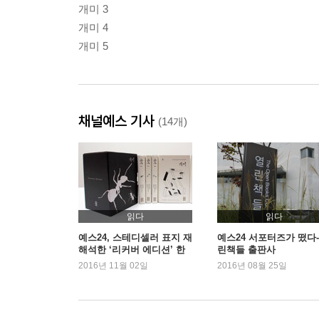
개미 3
개미 4
개미 5
채널예스 기사
(14개)
읽다
읽다
예스24, 스테디셀러 표지 재
예스24 서포터즈가 떴다-
해석한 ‘리커버 에디션’ 한
린책들 출판사
정 판매
2016년 11월 02일
2016년 08월 25일