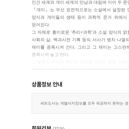
인간 세계와 개미 세계의 만남과 대립에 이어 두 문
『개미』는 우선 표면적으로는 소설에서 설정된 인
양식과 개미들의 생태 등이 과학적 준거 위에서
얻어진다.
그 자체로 흥미로운 '추리+과학'과 소설 양식의 얽
사회의 삶, 백과사전 기록 등의 서사가 병치·나
재미를 증폭시켜 간다. 그리고 그 재미는 고스란
증폭시켜 놓고 만다.
그 철학적 주제란 추리와 과학을 뒤섞은 방법 안에
놀이로, 자주는 작중의 허구 백과사전에서 명제화
능력을 발휘하는 것으로 보인다〉 등의 둔중한 잠언
상품정보 안내
사고력과 운명을 가진 문화적 동물로 임식하게 되
않을지도 모른다〉는 의구심을 떨칠 수 없게 하는 
세트도서는 개별서지정보를 모두 제공하지 못하는 경우
1. 『개미』에 대하여
『개미』－베르베르의 아름다운 이야기
회원리뷰
(32건)