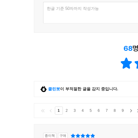
도시라는 새로운 개념을 창안하고, 103호는 손
한글 기준 50자까지 작성가능
인간들과 상호 협력을 약속하는 협정을 맺겠다고
피라미드 안에서 그 참상을 보고 있던 사람들은 자
1년의 시간이 흐른 후 쥘리는 『백과 사전』을 원
계속될 것을 믿으며…….
68
명
팽팽한 긴장의 줄을 놓지 않고 전개되는 끝을 알 
두뇌 게임. 터무니없는 상상인 듯 보이지만 과학 
대한 묘사. 때로는 수면 밑의 세계에서 수면 위
기어가는 민달팽이의 시간 감각으로, 하늘에서 내
다시 볼 수 있게 된다.
클린봇
이 부적절한 글을 감지 중입니다.
이 책은 읽어 나가면서 단순히 어떤 그림을 상상해 
청각적인 상상을 불러일으키고, 수많은 혁명가들의 
1
2
3
4
5
6
7
8
9
베르베르 신드롬을 몰고 온 『개미』가 다른 종의
세계에 대한 협력과 화해, 그리고 함께 공존해 가는
종과 3백만 년의 역사를 가진 손가락이라는 종이
종이책
구매