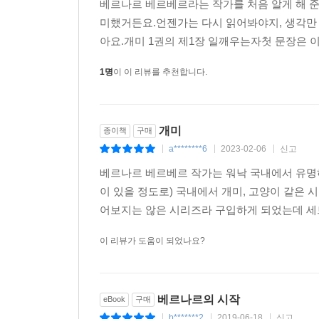
쓰레기장에 불을 지른다. 바로 그날 공자그를 중
베르나르 베르베르라는 작가를 처음 알게 해 준
모욕하고 겁탈하려는 찰나, '일곱 난쟁이들'이라
미했거든요.언젠가는 다시 읽어봐야지, 생각만
준다.
아요.개미 1권의 제1장 일깨우는자첫 문장은 이
한편 가스통 팽송의 시신을 부검한 결과, 그는 
1명
이 이 리뷰를 추천합니다.
자아낸다. 경정은 거울 벽으로 덮인 높이 3m 
알게 되고 피라미드를 폭파하여서라도 비밀을 알아
쥘리는 『상대적이며 절대적인 지식의 백과 사전』
개미
난쟁이'들과 함께 음악 활동을 하게 된다. 쥘리가 
종이책
구매
a********6
2023-02-06
신고
작곡을 하여 퐁텐블로 문화 센터 개관을 기념하는 
|
|
|
베르나르 베르베르 작가는 워낙 국내에서 유명하
한편 『개미』의 전설적인 영웅이었던 개미 103
이 있을 정도로) 국내에서 개미, 고양이 같은 
이해시키고 손가락들과의 협력이 필요하다는 것을 
어보지는 않은 시리즈라 구입하게 되었는데 세트
103호는 먼저 열두 마리의 벨로캉 전사들을 만
이 리뷰가 도움이 되었나요?
벨로캉에 그 사실을 알리러 떠나게 된다. 수명이 3
생식개미가 되기로 하고 말벌의 로열 젤리를 얻기
암개미로 다시 태어난다.
베르나르의 시작
eBook
구매
'일곱 난쟁이'는 '개미들'로 이름을 바꾼 후 두 번
b*******2
2019-06-18
신고