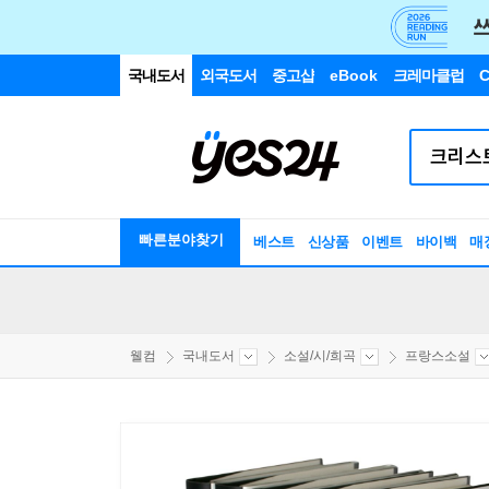
국내도서
외국도서
중고샵
eBook
크레마클럽
C
빠른분야찾기
베스트
신상품
이벤트
바이백
매
웰컴
국내도서
소설/시/희곡
프랑스소설