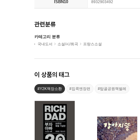
ISBN10
8932903492
관련분류
카테고리 분류
국내도서
소설/시/희곡
프랑스소설
이 상품의 태그
#Y2K책장소환
#집콕엔장편
#탑골공원책벌레