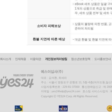
eBook 세트 상품은 일괄 
1개의 상품으로 취급 및 판매
우, 세트 상품 전부 및 세트
상품의 불량에 의한 반품, 교
소비자 피해보상
준하여 처리됨
환불 지연에 따른 배상
대금 환불 및 환불 지연에 
회사소개
인재채용
이용약관
개인정보처리방침
청소년보호정책
도서홍보안내
대표 : 김석환, 최세라
주소 : 서울시 영등포구 은행로 11, 5층~6층(여의도동,일신
사업자등록번호 : 229-81-37000 통신판매업신고 : 제 200
이메일 : yes24help@yes24.com 호스팅 서비스사업자 :
Copyright ⓒ YES24 Corp. All Rights Reserved.