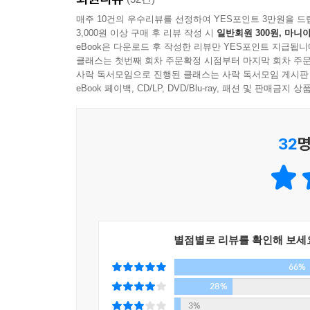
베르베르, 그는 우리를 더 멀리 꿈꾸게 하는 소설
세상을 갈망한다. 베르베르는 인류를 불행하게 하고
매주 10건의 우수리뷰를 선정하여 YES포인트 3만원을 드
3,000원 이상 구매 후 리뷰 작성 시
일반회원 300원, 마니아
보여 준다. 그는 무한하고 경이로운 상상력을 이용하
eBook은 다운로드 후 작성한 리뷰만 YES포인트 지급됩니
베르베르, 그는 빛나는 언어의 건축가이다. 흡인력이
클래스는 첫번째 회차 주문확정 시점부터 마지막 회차 주문
때 처음으로 쓴 '벼룩' 이야기를 시작으로 베르
사락 독서모임으로 진행된 클래스는 사락 독서모임 게시판
eBook 페이백, CD/LP, DVD/Blu-ray, 패션 및 판매금
했으나 자기의 이야기를 마음껏 펼쳐 보이기에는 
통하여 완벽하게 건설해 나갔다. 12년의 세월 동안
자의 꿈이 불탈 수 있는 힘을 주었다.
32
명
베르베르. 진지하되 어둡지 않고, 익살스럽되 경박
과학적 사고 방식의 소유자. 컴퓨터 앞에 앉아 몇 시
이제 그가 꿈꾸는 세계를 이룩할 교두보가 된 『개미
눈앞에 한 폭의 그림을 펼쳐 보이는 완벽한 번역
소설 『개미』의 번역가로 우리에게 이름이 널리 
별점별로 리뷰를 확인해 보세
한국에서 유난히 베르베르와 '개미'가 뜨거운 바람을
66%
끼고 읽어야 한다'는 불평 아닌 불평이 들려올 만
28%
꼼꼼함과 치밀함으로 『개미』를 원작 이상 가는
베르베르의 상상력과 환상적인 이야기에 어우러져 읽
3%