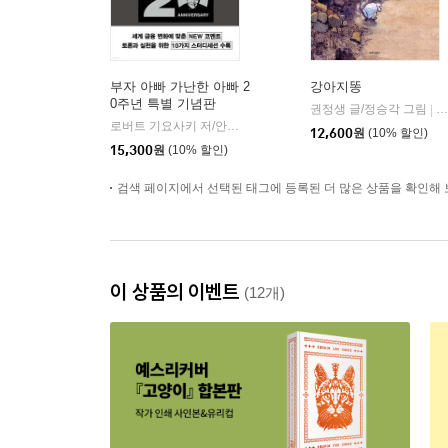
부자 아빠 가난한 아빠 2
강아지똥
0주년 특별 기념판
권정생 글/정승각 그림
길
|
로버트 기요사키 저/안진환 역
민음인
|
12,600
원
(10% 할인)
15,300
원
(10% 할인)
검색 페이지에서 선택된 태그에 등록된 더 많은 상품을 확인해 
이 상품의 이벤트
(12개)