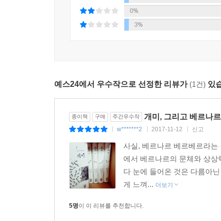
0%
독자를 포로로 만든 베르베르의 마법서 『개미』
3%
소설 『개미』가 발간되었을 당시 프랑스에서는 '
'베르베르 신드롬'을 일으켰다. 고등 학생들이 주
열기를 불러일으켰음을 반증했다. 또한 「엘」 지
나라에서도 『개미』는 폭발적인 반응을 보였고, 전국
예스24에서 우수작으로 선정한 리뷰가
(1건)
있습
판매라는 유래 없는 진기록을 이루어 낸 우리 나
만드는 놀라운 화제였다.
개미, 그리고 베르나
종이책
구매
주간우수작
『개미』의 줄거리
w*******2
2017-11-12
신고
|
|
|
1~3부
사실, 베르나르 베르베르라는 
조나탕 웰즈는 삼촌 에드몽 웰즈의 유언에 따라 집
에서 베르나르의 문체와 상상력
찾으러 지하실로 들어 가게 되고 점점 지하실에 집
다 눈에 들어온 것은 다름아닌 
들어 갈 수 있다. 조나탕이 지하실로 들어가고 그 
게 느껴...
더보기
스물한 명이 지하실로 잠적하자 경찰 당국은 지하실
한편 불개미 도시 벨로캉에서는 개미들이 원인 모
5명
이 이 리뷰를 추천합니다.
시작하는데…….