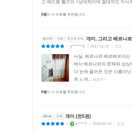
고 에드몽 웰즈의 <상대적이며 절대적인 지식의
여왕개미 클리푸니의 대화 단절로 식량 공급이 중단
자신들을 구해 달라는 〈메르쿠리우스〉임무를 개미
5명
이 이 리뷰를 추천합니다.
〈인간-개미 어〉 번역 기계인 로제타 석을 이용
깨닫게 되고, 어른들은 다시 그런 일이 일어나지 않
마침내 멜리에스는 103683호의 도움을 받아 지하
개미, 그리고 베르나
종이책
구매
주간우수작
정신을 가진 수련자들이 되어 있어 세상을 놀라게 한
w*******2
2017-11-12
신고
|
|
|
사실, 베르나르 베르베르라는 
4~5부
에서 베르나르의 문체와 상상력
퐁텐블로의 산림치수국에서 일하는 아버지 가스통 
다 눈에 들어온 것은 다름아닌 
아래로 추락하는 사고를 겪는다. 그녀는 떨어진 
게 느껴...
발견하게 된다.
더보기
쥘리는 벌써 두 차례 대입에 실패한 열아홉의 삼수생
5명
이 이 리뷰를 추천합니다.
있다. 그녀의 병은 그녀에게 성악을 지도해 주던
수술하고 노래를 계속할 수 없게 되면서 그녀는 모든
쥘리가 사고를 당한 곳을 조사하러 갔던 아버지
개미 (전5권)
eBook
구매
막시밀리앵 경정에게 가스통 팽송 살해 사건과 불법
a*****7
2018-09-19
신고
|
|
|
어느날 생물 시간, 학교에 잘 적응하지 못하던