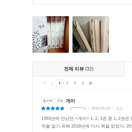
퐁텐블로 시에서 살타 삼형제를 비롯한 몇 명의
아무런 흔적조차 남겨져 있지 않은 채, 수사는 점
계획〉팀의 연구원들이다. 〈바벨 계획〉은 개미
교란시켜 자멸하게 만든다는 계획으로, 환경 보호
살인 사건을 맡은 형사 멜리에스는 개미 박사 에
베일을 하나하나 벗겨 나간다. 그러던 중에 또 다시 
수사는 새로운 국면으로 접어들어 멜리에스와 레
범인들을 찾아내고 만다. 범인은 에드몽 웰즈의 ?
전체 리뷰
(32)
밝혀진다.
한편 짓궂은 아이들의 장난으로 불에 타 붕괴되었던
1
2
3
왕국이 복원된 다음 개미들은 〈손가락들〉을 정복하
을 신으로 믿는 반체제 개미들로부터 〈메르쿠
개미
종이책
구매
이중적인 임무를 맡게 된다. 원정군은 흰개미, 꿀벌
o********o
2018-05-28
신고
|
|
|
없이 원정군은 〈손가락들〉에게 참패하고 만다.
1993년에 만났던 <개미> 1, 2, 3권 중 1
대전투에서 살아 남은 103683호는 〈메르쿠리
막을 알기 위해 2018년에 다시 책을 읽었다. 
된다.