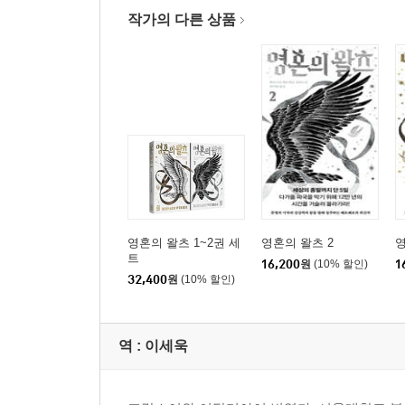
작가의 다른 상품
영혼의 왈츠 1~2권 세
영혼의 왈츠 2
영
트
16,200
원
(10% 할인)
1
32,400
원
(10% 할인)
역 :
이세욱