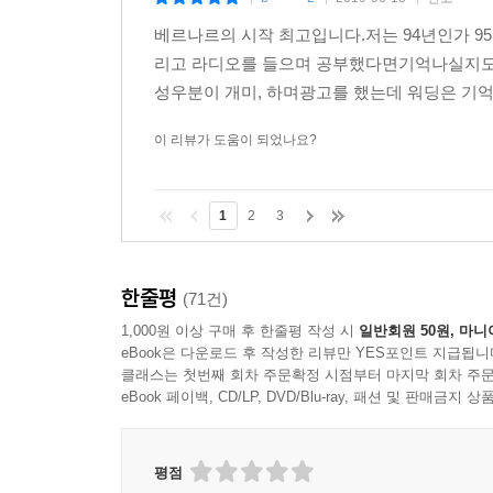
|
|
|
함께 부르며 자연스럽게 하나가 된 시위대는 '개미
베르나르의 시작 최고입니다.저는 94년인가 9
삼고, 인터넷을 이용하여 그들의 혁명 이념을 세
리고 라디오를 들으며 공부했다면기억나실지도
착안한다. 그것은 정신 혁명이며 컴퓨터를 이용한 정
성우분이 개미, 하며광고를 했는데 워딩은 기억
막시밀리앵 경감은 시위대가 학교를 점거한 지 엿
이 리뷰가 도움이 되었나요?
끊는다. 때맞추어 극우파 청년 단체 검은쥐파가 농성
다른 동료들과 헤어져 하수구를 통해 탈출하고, 어
1
2
3
쥘리와 다윗은 퐁텐블로 숲으로 몸을 피하고, 그
정삼각형을 만드는 문제를 풀어 그 문 안으로 들어
만나게 된다. 숲속 피라미드는 프랑스 대통령에게
한줄평
(71건)
단절하고 훗날을 기약하면서 자기들만의 공동체를 
1,000원 이상 구매 후 한줄평 작성 시
일반회원 50원, 마니
땅속에 묻혀 있고 꼭대기의 일부만 지상으로 돌출해
eBook은 다운로드 후 작성한 리뷰만 YES포인트 지급됩니
그들은 경찰이 다시 피라미드를 파괴하러 올 것을 예
클래스는 첫번째 회차 주문확정 시점부터 마지막 회차 주문
끝나기도 전에, 다시 경찰이 나타나고 그들에 맞서
eBook 페이백, CD/LP, DVD/Blu-ray, 패션 및 판매금
암개미가 된 103호는 그를 따르는 무리들에게 손
평점
도착한 103호는 손가락들을 신으로 숭배하는 개