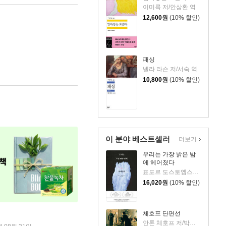
이미륵 저/안삼환 역
12,600
원
(10% 할인)
패싱
넬라 라슨 저/서숙 역
10,800
원
(10% 할인)
이 분야 베스트셀러
더보기
우리는 가장 밝은 밤
에 헤어졌다
표도르 도스토옙스키 저/김희숙 저
16,020
원
(10% 할인)
체호프 단편선
안톤 체호프 저/박현섭 역