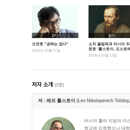
읽다
읽다
오연호 “공짜는 없다”
소치 올림픽과 러시아 3
문호 ‘톨스토이, 도스토
2014년 10월 27일
스키, 투르게네프’
2014년 02월 13일
저자 소개
(2명)
저 :
레프 톨스토이
(Lev Nikolayevich T
러시아 툴라 지방의 야스
학교에 입학했으나 대학