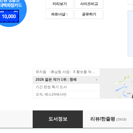
미리보기
사이즈비교
파트너샵
공유하기
뮤지컬 〈휴남동 서점〉X 황보름 작가 북토크
2026 젊은 작가 1위 : 청예
기간 한정 특가 도서
오직, 예스24에서만
부활 1
도서정보
리뷰/한줄평
(29/19)