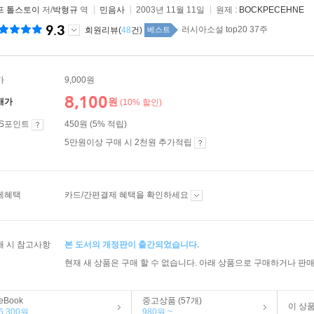
프 톨스토이
저/
박형규
역
민음사
2003년 11월 11일
원제 :
BOCKPECEHNE
9.3
러시아소설 top20 37주
회원리뷰(
48
건)
베스트
가
9,000원
8,100
원
매가
(10% 할인)
ES포인트
450원 (5% 적립)
5만원이상 구매 시 2천원 추가적립
제혜택
카드/간편결제 혜택을 확인하세요
매 시 참고사항
본 도서의 개정판이 출간되었습니다.
현재 새 상품은 구매 할 수 없습니다. 아래 상품으로 구매하거나 판매
eBook
중고상품 (57개)
이 상
6,300원
980원 ~