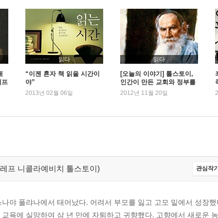
읽다
읽다
대
“이젠 혼자 책 읽을 시간이
[오늘의 이야기] 톨스토이,
예프
야”
인간이 만든 교회와 정부를
비판하다
2013년 02월 06일
2012년 11월 20일
olstoy,레프 니콜라예비치 톨스토이)
관심작가
나야 폴랴나에서 태어났다. 어려서 부모를 잃고 고모 밑에서 성장했다.
 교육에 실망하여 삼 년 만에 자퇴하고 귀향했다. 고향에서 새로운 