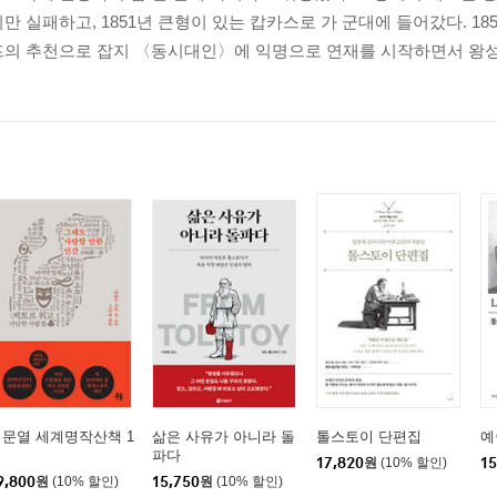
만 실패하고, 1851년 큰형이 있는 캅카스로 가 군대에 들어갔다. 18
프의 추천으로 잡지 〈동시대인〉에 익명으로 연재를 시작하면서 왕성한
문열 세계명작산책 1
삶은 사유가 아니라 돌
톨스토이 단편집
예
파다
17,820
원
(10% 할인)
15
9,800
원
(10% 할인)
15,750
원
(10% 할인)