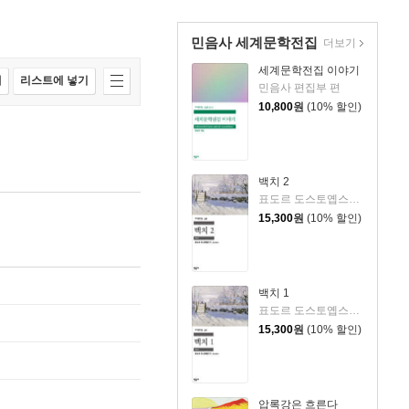
민음사 세계문학전집
더보기
세계문학전집 이야기
매
리스트에 넣기
민음사 편집부 편
10,800
원
(10% 할인)
백치 2
표도르 도스토옙스키 저/김연경 역
15,300
원
(10% 할인)
백치 1
표도르 도스토옙스키 저/김연경 역
15,300
원
(10% 할인)
압록강은 흐른다