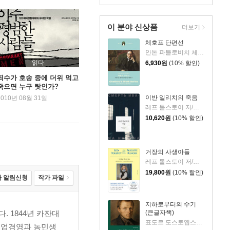
이 분야 신상품
더보기
체호프 단편선
안톤 파블로비치 체호프 저/장한 역
읽다
6,930
원
(10% 할인)
죄수가 호송 중에 더위 먹고
죽으면 누구 탓인가?
이반 일리치의 죽음
2010년 08월 31일
레프 톨스토이 저/방교영 역
10,620
원
(10% 할인)
거장의 사생아들
레프 톨스토이 저/오귀스트 르누아르 그림/홍선기 편
19,800
원
(10% 할인)
 알림신청
작가 파일
지하로부터의 수기
 1844년 카잔대
(큰글자책)
표도르 도스토옙스키 저/조혜경 역
농업경영과 농민생