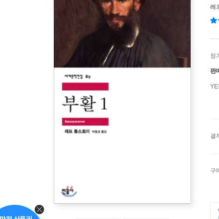
레
정
판
Y
결
구