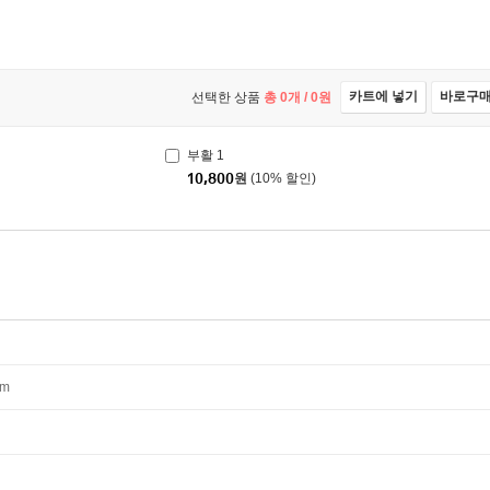
카트에 넣기
바로구
선택한 상품
총
0
개 /
0
원
부활 1
10,800
원
(10% 할인)
mm