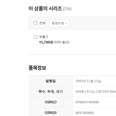
이 상품의 시리즈
(2개)
품절포함
전체
부활 2
11,700
원
(10% 할인)
품목정보
발행일
2003년 11월 11일
쪽수, 무게, 크기
404쪽 | 517g | 130*224*30
ISBN13
9788937460890
ISBN10
8937460890