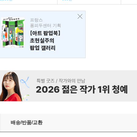
프랑스
퐁피두센터 기획
[아트 팝업북]
초현실주의
팝업 갤러리
배송/반품/교환