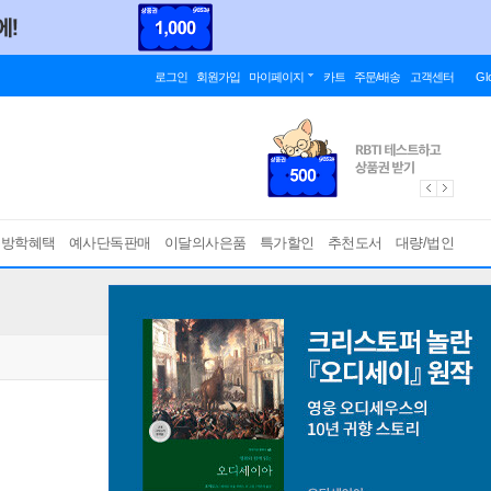
로그인
회원가입
마이페이지
카트
주문/배송
고객센터
Gl
름방학혜택
예사단독판매
이달의사은품
특가할인
추천도서
대량/법인