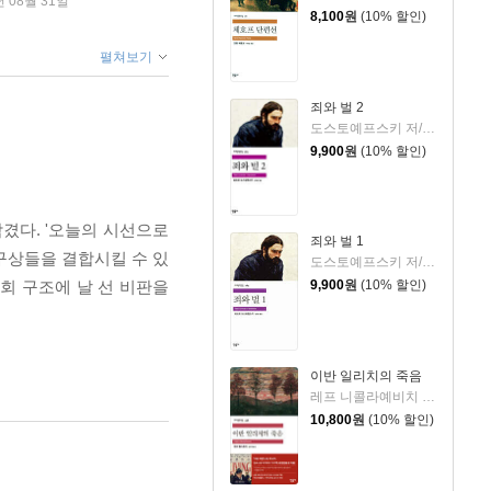
년 08월 31일
8,100
원
(10% 할인)
펼쳐보기
죄와 벌 2
도스토예프스키 저/김연경 역
9,900
원
(10% 할인)
겼다. '오늘의 시선으로
죄와 벌 1
구상들을 결합시킬 수 있
도스토예프스키 저/김연경 역
회 구조에 날 선 비판을
9,900
원
(10% 할인)
이반 일리치의 죽음
레프 니콜라예비치 톨스토이 저/김연경 역
10,800
원
(10% 할인)