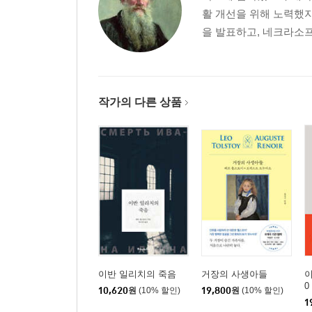
활 개선을 위해 노력했지
을 발표하고, 네크라소
작가의 다른 상품
이반 일리치의 죽음
거장의 사생아들
이
0
10,620
원
(10% 할인)
19,800
원
(10% 할인)
1