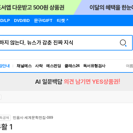
D/LP
DVD/BD
문구
/GIFT
티켓
장안내
채널예스
사락
예스펀딩
클래스24
독서유형검사
여
RBTI Lab
독서유형검사
AI 일문백답
의견 남기면 YES상품권!
민음사 세계문학전집-089
득공제
활 1