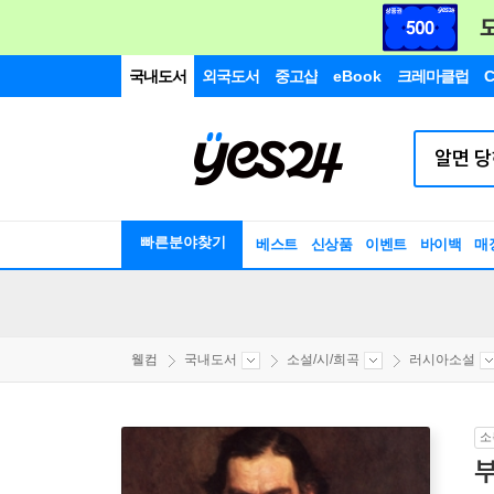
국내도서
외국도서
중고샵
eBook
크레마클럽
C
빠른분야찾기
베스트
신상품
이벤트
바이백
매
웰컴
국내도서
소설/시/희곡
러시아소설
소
부