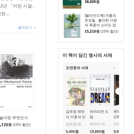
38,000
원
52년 「어린 시절」
...
[블라인드북] 여름의
문장들 : 불안한 사랑
의 폭풍이 소리도 없
펼쳐보기
이, 더 깊고 사납게 나
15,210
원
(10% 할인)
를 덮쳐왔다.
이 책이 담긴
명사의 서재
오연호의 서재
김유정 채만
유러피언 드
레미제라블
식 이효석 단
림
(1935)
술이란 무엇인가
편선
김유정,채만식,이효석 공저/서종택 편
제러미 리프킨 저/이원기 역
리처드 볼레스라브스키, 프레드릭 마치, 찰스 로튼, 세드릭 하드윅
,120
원
(10% 할인)
5,400
원
19,800
원
9,900
원