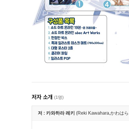
저자 소개
(1명)
저 :
카와하라 레키
(Reki Kawahara,か