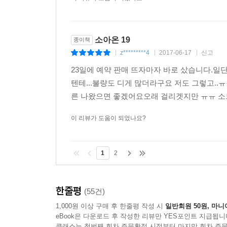
소아온 19
종이책
z*********4
2017-06-17
신고
|
|
|
23일에 예약 판매 뜨자마자 바로 샀습니다.일
텐테...불량도 디게 많더라구요 저도 그렇고..
른 나왔으면 좋겠어요오래 걸리겟지만 ㅠㅠ 소드
이 리뷰가 도움이 되었나요?
1
2
한줄평
(55건)
1,000원 이상 구매 후 한줄평 작성 시
일반회원 50원, 마니
eBook은 다운로드 후 작성한 리뷰만 YES포인트 지급됩니
클래스는 첫번째 회차 주문확정 시점부터 마지막 회차 주문