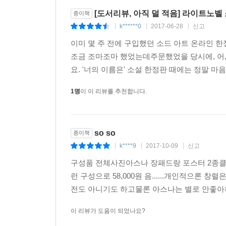
[도서리뷰, 아직 덜 적음] 라이트노벨 소
종이책
k******0
2017-06-28
신고
|
|
|
이미 몇 주 전에 구입했던 소드 아트 온라인 
조금 조마조마 했었는데주문했었을 당시에, 어
요. '너의 이름은' 소설 한정판 때에는 정말 마
1명
이 이 리뷰를 추천합니다.
so so
종이책
k****9
2017-10-09
신고
|
|
|
구성품 전체사진아스나 장패드랑 포스터 2종클리
런 구성으로 58,000원 음......개인적으
전도 아니기도 하고물론 아스나는 별로 안좋아
이 리뷰가 도움이 되었나요?