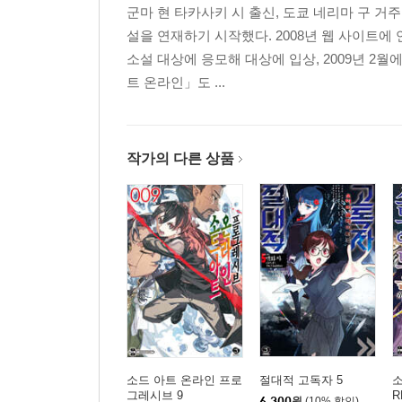
군마 현 타카사키 시 출신, 도쿄 네리마 구 거
설을 연재하기 시작했다. 2008년 웹 사이트
소설 대상에 응모해 대상에 입상, 2009년 2
트 온라인」도 ...
작가의 다른 상품
소드 아트 온라인 프로
절대적 고독자 5
소
그레시브 9
R
6,300
원
(10% 할인)