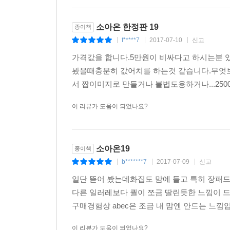
소아온 한정판 19
종이책
f*****7
2017-07-10
신고
|
|
|
가격값을 합니다.5만원이 비싸다고 하시는분 있
봤을때충분히 값어치를 하는것 같습니다.무엇보
서 짭이미지로 만들거나 불법도용하거나...250
이 리뷰가 도움이 되었나요?
소아온19
종이책
b*******7
2017-07-09
신고
|
|
|
일단 뜯어 봤는데화집도 맘에 들고 특히 장패드
다른 일러레보다 퀄이 쪼금 딸린듯한 느낌이 
구매경험상 abec은 조금 내 맘엔 안드는 느낌
이 리뷰가 도움이 되었나요?