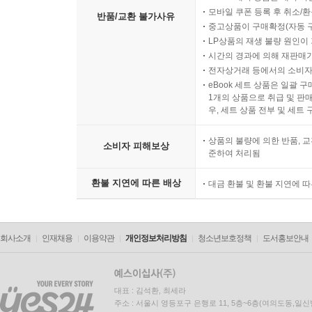
모바일 쿠폰 등록 후 취소/환
반품/교환 불가사유
중고상품이 구매확정(자동 
LP상품의 재생 불량 원인이 기
시간의 경과에 의해 재판매가
전자상거래 등에서의 소비자
eBook 세트 상품은 일괄 
1개의 상품으로 취급 및 판매
우, 세트 상품 전부 및 세트
상품의 불량에 의한 반품, 교
소비자 피해보상
준하여 처리됨
환불 지연에 따른 배상
대금 환불 및 환불 지연에 
회사소개
인재채용
이용약관
개인정보처리방침
청소년보호정책
도서홍보안내
대표 : 김석환, 최세라
주소 : 서울시 영등포구 은행로 11, 5층~6층(여의도동,일신