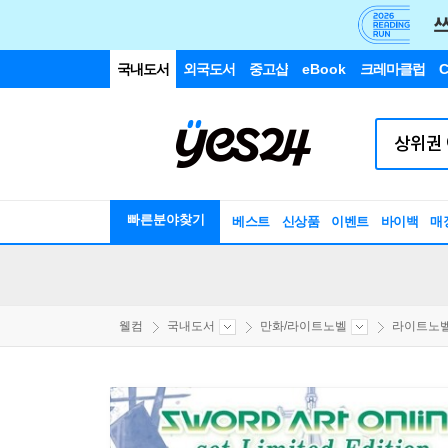
국내도서
외국도서
중고샵
eBook
크레마클럽
C
빠른분야찾기
베스트
신상품
이벤트
바이백
매
웰컴
국내도서
만화/라이트노벨
라이트노