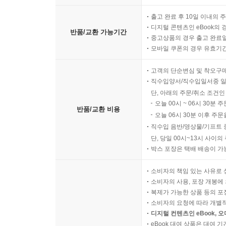
출고 완료 후 10일 이내의 
디지털 콘텐츠인 eBook의 
반품/교환 가능기간
중고상품의 경우 출고 완료일
모바일 쿠폰의 경우 유효기간(
고객의 단순변심 및 착오구
직수입양서/직수입일서중 일
단, 아래의 주문/취소 조건인
오늘 00시 ~ 06시 30분 
반품/교환 비용
오늘 06시 30분 이후 주문
직수입 음반/영상물/기프트 
단, 당일 00시~13시 사이
박스 포장은 택배 배송이 가
소비자의 책임 있는 사유로 
소비자의 사용, 포장 개봉에 
복제가 가능한 상품 등의 포장을 
소비자의 요청에 따라 개별
디지털 컨텐츠인 eBook, 
eBook 대여 상품은 대여 기