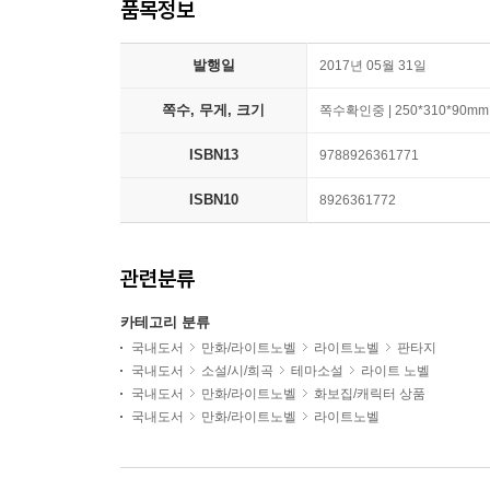
품목정보
발행일
2017년 05월 31일
쪽수, 무게, 크기
쪽수확인중 | 250*310*90mm
ISBN13
9788926361771
ISBN10
8926361772
관련분류
카테고리 분류
국내도서
만화/라이트노벨
라이트노벨
판타지
국내도서
소설/시/희곡
테마소설
라이트 노벨
국내도서
만화/라이트노벨
화보집/캐릭터 상품
국내도서
만화/라이트노벨
라이트노벨