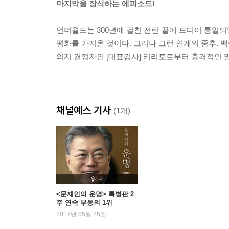
마지막을 장식하는 에피소드!
언더월드는 300년에 걸친 전란 끝에 드디어 통일되
평화를 가져온 것이다. 그러나 그런 인계의 중추. 백
의지 결정자인 [대표검사] 키리토로부터 충격적인 말을
채널예스 기사
(1개)
읽다
<문재인의 운명> 특별판 2
주 연속 부동의 1위
2017년 05월 25일