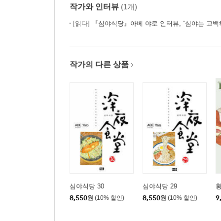
작가와 인터뷰
(1개)
[읽다]
『심야식당』아베 야로 인터뷰, “심야는 고백하기
작가의 다른 상품
심야식당 30
심야식당 29
황
8,550
원
(10% 할인)
8,550
원
(10% 할인)
9