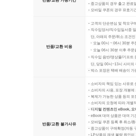
반품/교환 가능기간
중고상품의 경우 출고 완료일
모바일 쿠폰의 경우 유효기간(
고객의 단순변심 및 착오구
직수입양서/직수입일서중 일
단, 아래의 주문/취소 조건인
오늘 00시 ~ 06시 30분 
반품/교환 비용
오늘 06시 30분 이후 주문
직수입 음반/영상물/기프트 
단, 당일 00시~13시 사이
박스 포장은 택배 배송이 가
소비자의 책임 있는 사유로 
소비자의 사용, 포장 개봉에 
복제가 가능한 상품 등의 포장을 
소비자의 요청에 따라 개별
디지털 컨텐츠인 eBook, 
eBook 대여 상품은 대여 기
모바일 쿠폰 등록 후 취소/환
반품/교환 불가사유
중고상품이 구매확정(자동 
LP상품의 재생 불량 원인이 기