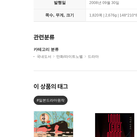
발행일
2008년 09월 30일
쪽수, 무게, 크기
1,820쪽 | 2,676g | 148*210
관련분류
카테고리 분류
국내도서
만화/라이트노벨
드라마
이 상품의 태그
#일본드라마원작