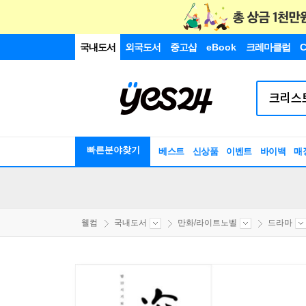
국내도서
외국도서
중고샵
eBook
크레마클럽
C
빠른분야찾기
베스트
신상품
이벤트
바이백
매
웰컴
국내도서
만화/라이트노벨
드라마