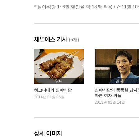
* 심야식당 1~6권 할인율 약 18 % 적용 / 7~11권 
채널예스 기사
(5개)
읽다
읽다
하코다테의 심야식당
심야식당의 뚱뚱한 남자
마른 여자 커플
2014년 01월 06일
2013년 02월 14일
상세 이미지