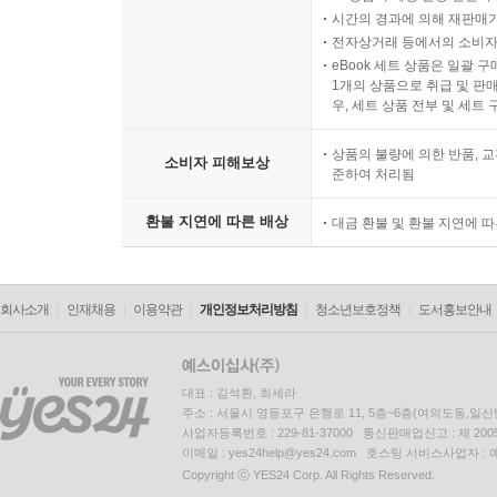
시간의 경과에 의해 재판매가
전자상거래 등에서의 소비자
eBook 세트 상품은 일괄 
1개의 상품으로 취급 및 판매
우, 세트 상품 전부 및 세트
상품의 불량에 의한 반품, 교
소비자 피해보상
준하여 처리됨
환불 지연에 따른 배상
대금 환불 및 환불 지연에 
회사소개
인재채용
이용약관
개인정보처리방침
청소년보호정책
도서홍보안내
대표 : 김석환, 최세라
주소 : 서울시 영등포구 은행로 11, 5층~6층(여의도동,일신
사업자등록번호 : 229-81-37000 통신판매업신고 : 제 200
이메일 : yes24help@yes24.com 호스팅 서비스사업자 :
Copyright ⓒ YES24 Corp. All Rights Reserved.