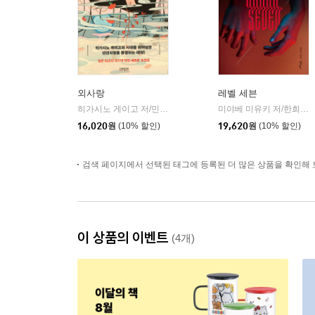
외사랑
레벨 세븐
히가시노 게이고 저/민경욱 역
소미미디어
미야베 미유키 저/한희선 역
|
16,020
원
(10% 할인)
19,620
원
(10% 할인)
검색 페이지에서 선택된 태그에 등록된 더 많은 상품을 확인해 
이 상품의 이벤트
(4개)