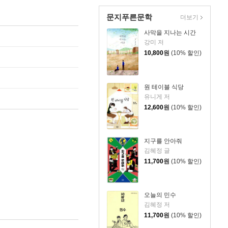
문지푸른문학
더보기
사막을 지나는 시간
강미 저
10,800
원
(10% 할인)
원 테이블 식당
유니게 저
12,600
원
(10% 할인)
지구를 안아줘
김혜정 글
11,700
원
(10% 할인)
오늘의 민수
김혜정 저
11,700
원
(10% 할인)