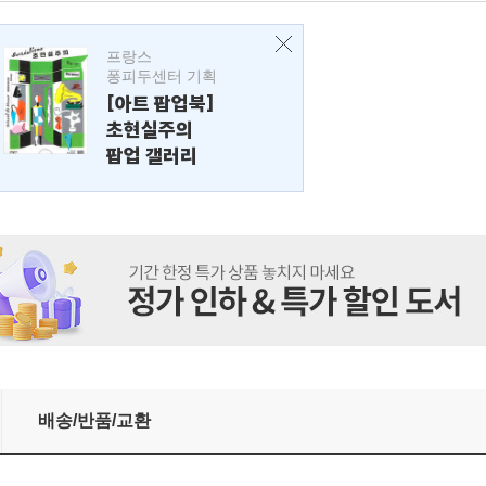
프랑스
퐁피두센터 기획
[아트 팝업북]
초현실주의
팝업 갤러리
배송/반품/교환