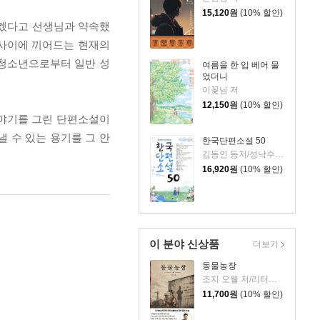
15,120
원
(10% 할인)
하겠다고 선생님과 약속했
사이사이에 끼어드는 현재의
 청소년으로부터 일반 성
여름을 한 입 베어 물
었더니
이꽃님 저
12,150
원
(10% 할인)
이야기를 그린 단편소설이
 수 있는 용기를 그 안
한국단편소설 50
김동인 등저/성낙수,박찬영,김형주 공편
16,920
원
(10% 할인)
이 분야 신상품
더보기
동물농장
조지 오웰 저/리터링크 역
11,700
원
(10% 할인)