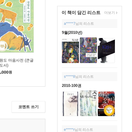
이 책이 담긴
리스트
더보기
a*****7
님의 리스트
9월(2010년)
원도 마음사전 (큰글
도서)
,000
원
s*****8
님의 리스트
2010-100권
코멘트 쓰기
e*****r
님의 리스트