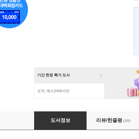
기간 한정 특가 도서
오직, 예스24에서만
삼십 년 뒤에 쓰는 반성문
도서정보
리뷰/한줄평
(2/0)