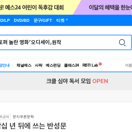
D/LP
DVD/BD
문구
/GIFT
티켓
독서유형검사
RBTI Lab
장안내
채널예스
사락
예스펀딩
클래스24
독서유형검사
여
크클 심야 독서 모임
OPEN
문지푸른문학
득공제
십 년 뒤에 쓰는 반성문