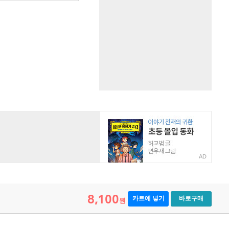
AD
8,100
카트에 넣기
바로구매
원