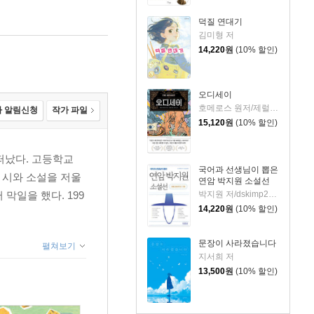
덕질 연대기
김미형 저
14,220
원
(10% 할인)
오디세이
호메로스 원저/제럴딘 매코크런 글/김재용 역/장시은 감수
 알림신청
작가 파일
15,120
원
(10% 할인)
떠났다. 고등학교
국어과 선생님이 뽑은
 시와 소설을 저울
연암 박지원 소설선
박지원 저/dskimp2000 편
막일을 했다. 199
14,220
원
(10% 할인)
문장이 사라졌습니다
펼쳐보기
지서희 저
13,500
원
(10% 할인)