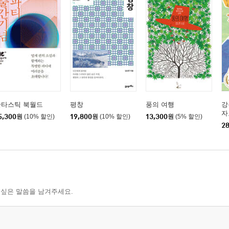
판타스틱 북월드
평창
풍의 여행
강
자
5,300
원
(10% 할인)
19,800
원
(10% 할인)
13,300
원
(5% 할인)
28
 싶은 말씀을 남겨주세요.