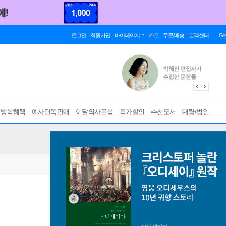
로그인
회원가입
마이페이지
카트
주문/배송
고객센터
Gl
름방학혜택
예사단독판매
이달의사은품
특가할인
추천도서
대량/법인