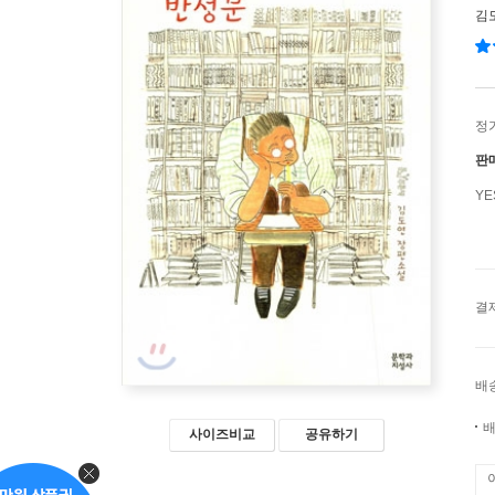
김
정
판
Y
결
배
배
사이즈비교
공유하기