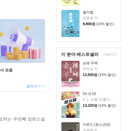
별의별
김종광 저
9,900
원
(10% 할인)
이 분야 베스트셀러
더보기
순례 주택
유은실 저
도서 모음
13,500
원
(10% 할인)
펼쳐보기
50 대 50
S. L. 파월 저/홍지연 역
13,320
원
(10% 할인)
발표하는 두번째 장편소설
아몬드 (청소년판)
손원평 저