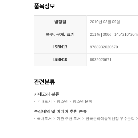
품목정보
발행일
2010년 08월 09일
쪽수, 무게, 크기
211쪽 | 306g | 145*210*20
ISBN13
9788932020679
ISBN10
8932020671
관련분류
카테고리 분류
국내도서
청소년
청소년 문학
수상내역 및 미디어 추천 분류
국내도서
기관 추천 도서
한국문화예술위선정 우수문학