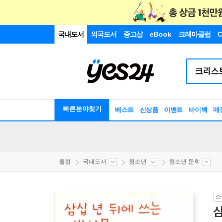
국내도서
외국도서
중고샵
eBook
크레마클럽
C
빠른분야찾기
베스트
신상품
이벤트
바이백
매
웰컴
국내도서
청소년
청소년 문학
소
삼