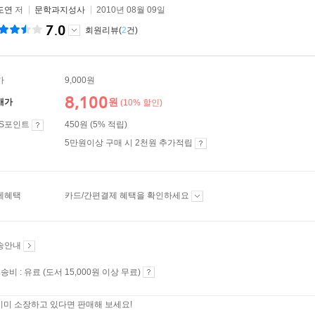
도연
저
문학과지성사
2010년 08월 09일
7.0
회원리뷰(
2
건)
가
9,000원
8,100
원
매가
(10% 할인)
ES포인트
450원 (5% 적립)
5만원이상 구매 시 2천원 추가적립
제혜택
카드/간편결제 혜택을 확인하세요
송안내
송비 : 유료 (도서 15,000원 이상 무료)
이미 소장하고 있다면 판매해 보세요!