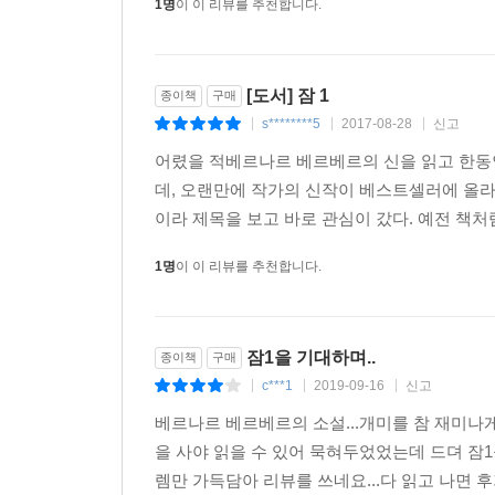
1명
이 이 리뷰를 추천합니다.
[도서] 잠 1
종이책
구매
s********5
2017-08-28
신고
|
|
|
어렸을 적베르나르 베르베르의 신을 읽고 한동안
데, 오랜만에 작가의 신작이 베스트셀러에 올라
이라 제목을 보고 바로 관심이 갔다. 예전 책처
1명
이 이 리뷰를 추천합니다.
잠1을 기대하며..
종이책
구매
c***1
2019-09-16
신고
|
|
|
베르나르 베르베르의 소설...개미를 참 재미나게 
을 사야 읽을 수 있어 묵혀두었었는데 드뎌 잠
렘만 가득담아 리뷰를 쓰네요...다 읽고 나면 후