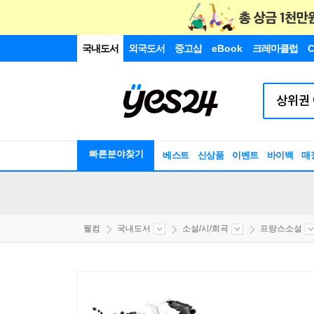
국내도서
외국도서
중고샵
eBook
크레마클럽
C
빠른분야찾기
베스트
신상품
이벤트
바이백
매
웰컴
국내도서
소설/시/희곡
프랑스소설