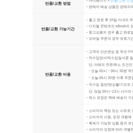
마이페이지 >
반품/교환 신청
반품/교환 방법
판매자 배송 상품은 판매자와
출고 완료 후 10일 이내의 
디지털 콘텐츠인 eBook의 
반품/교환 가능기간
중고상품의 경우 출고 완료일
모바일 쿠폰의 경우 유효기간(
고객의 단순변심 및 착오구
직수입양서/직수입일서중 일
단, 아래의 주문/취소 조건인
오늘 00시 ~ 06시 30분 
반품/교환 비용
오늘 06시 30분 이후 주문
직수입 음반/영상물/기프트 
단, 당일 00시~13시 사이
박스 포장은 택배 배송이 가
소비자의 책임 있는 사유로 
소비자의 사용, 포장 개봉에 
복제가 가능한 상품 등의 포장을 
소비자의 요청에 따라 개별