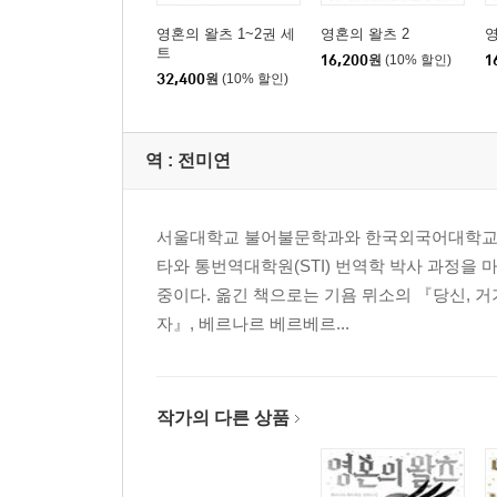
영혼의 왈츠 1~2권 세
영혼의 왈츠 2
영
트
16,200
원
(10% 할인)
1
32,400
원
(10% 할인)
역 :
전미연
서울대학교 불어불문학과와 한국외국어대학교 통
타와 통번역대학원(STI) 번역학 박사 과정을
중이다. 옮긴 책으로는 기욤 뮈소의 『당신, 거
자』, 베르나르 베르베르...
작가의 다른 상품