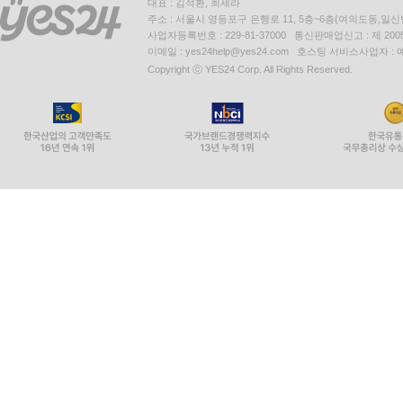
대표 : 김석환, 최세라
주소 : 서울시 영등포구 은행로 11, 5층~6층(여의도동,일신
사업자등록번호 : 229-81-37000 통신판매업신고 : 제 200
이메일 : yes24help@yes24.com 호스팅 서비스사업자 :
Copyright ⓒ YES24 Corp. All Rights Reserved.