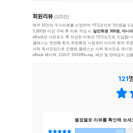
6단계 잠의 비밀!
회원리뷰
자크는 어머니의 [비밀 실험]과 6단계 잠의 비밀을 
(123건)
어머니 카롤린을 구해 낼 수 있을까?
매주 10건의 우수리뷰를 선정하여 YES포인트 3만원을 드
3,000원 이상 구매 후 리뷰 작성 시
일반회원 300원, 마니아
eBook은 다운로드 후 작성한 리뷰만 YES포인트 지급됩니
클래스는 첫번째 회차 주문확정 시점부터 마지막 회차 주문
사락 독서모임으로 진행된 클래스는 사락 독서모임 게시판
eBook 페이백, CD/LP, DVD/Blu-ray, 패션 및 판매금
121
별점별로 리뷰를 확인해 보세
57%