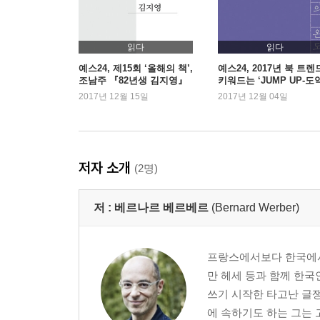
읽다
읽다
예스24, 제15회 ‘올해의 책’,
예스24, 2017년 북 트렌
조남주 『82년생 김지영』
키워드는 ‘JUMP UP-도
1위
2017년 12월 15일
2017년 12월 04일
저자 소개
(2명)
저 :
베르나르 베르베르
(Bernard Werber)
프랑스에서보다 한국에서 
만 헤세 등과 함께 한국
쓰기 시작한 타고난 글쟁
에 속하기도 하는 그는 