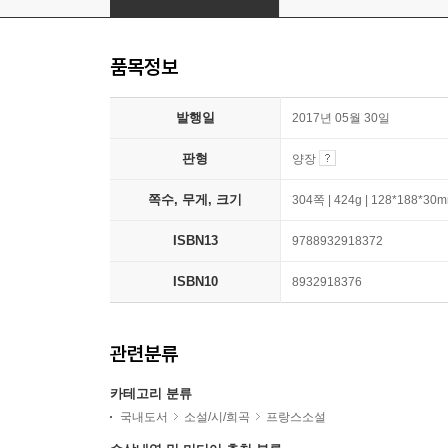
품목정보
발행일
2017년 05월 30일
판형
양장
쪽수, 무게, 크기
304쪽 | 424g | 128*188*30
ISBN13
9788932918372
ISBN10
8932918376
관련분류
카테고리 분류
국내도서
소설/시/희곡
프랑스소설