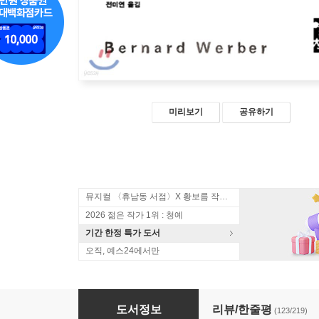
미리보기
공유하기
뮤지컬 〈휴남동 서점〉X 황보름 작가 북토크
2026 젊은 작가 1위 : 청예
기간 한정 특가 도서
오직, 예스24에서만
잠 1
도서정보
리뷰/한줄평
(123/219)