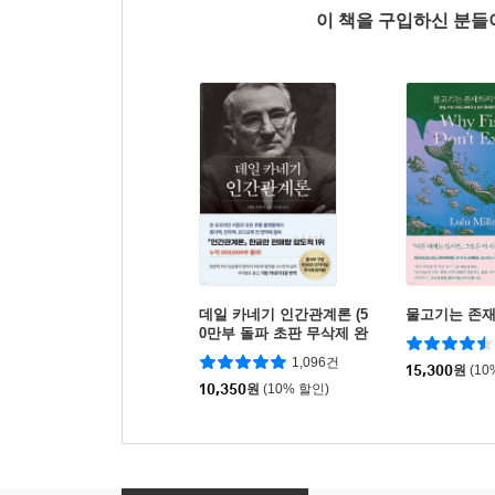
이 책을 구입하신 분
데일 카네기 인간관계론 (5
물고기는 존
0만부 돌파 초판 무삭제 완
역본)
1,096건
15,300
원
(10
10,350
원
(10% 할인)