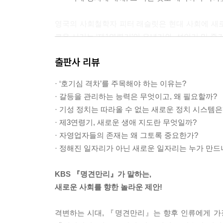
영국의 사회철학자 피터 래슬릿은 현대 사회에 새로운 인
로운 시기는 ‘제1연령기’인 유년기와, 성인기 및 중
계다. 대략 중간경력직 및 자녀 양육의 의무가 끝나
출판사 리뷰
차 정해지지 않은 생애 단계가 출현하고 있다. 수명
고 있다. 이들은 이미 중년은 지났지만, 아직 노년
· ‘호기심 격차’를 주목해야 하는 이유는?
---「120세 쇼크, 새로운 인생지도가 필요하다」 
· 갈등을 관리하는 능력은 무엇이고, 왜 필요할까?
· 기성 정치는 따라올 수 없는 새로운 정치 시스템은
셰어 가나자와는 단순한 노인 요양시설이 아니라 새
· 제3연령기, 새로운 생애 지도란 무엇일까?
점에서 일하는 후에키 노부지 씨는 벌써 여든이 넘었
· 자영업자들의 존재는 왜 그토록 중요한가?
속 길을 따라 공동체에서 출자해 만든 편의점으로
· 정해진 일자리가 아닌 새로운 일자리는 누가 만드
고 거스름돈을 챙겨준다. 느리지만 정확하다. 후에
가의 부담스러운 존재가 아니라 삶을 함께 나누는 
KBS 『명견만리』가 말하는,
---「셀프부양 시대, 우리는 준비할 수 있는가」 중
새로운 사회를 향한 놀라운 제안!
벌링턴 시내에서는 월마트나 타깃 같은 대형마트를 
격변하는 시대, 『명견만리』는 향후 인류에게 가
는 대형마트를 가려면 차를 타고 교외로 15분 이상