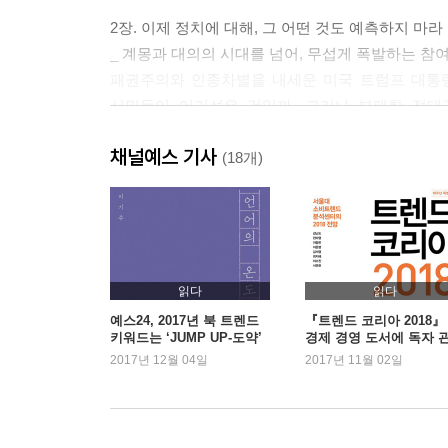
2장. 이제 정치에 대해, 그 어떤 것도 예측하지 마라
_ 계몽과 대의의 시대를 넘어, 무섭게 폭발하는 참
패권주의와 인종차별을 내세운 미국 트럼프 대통령
시민들이 어리석은 것일까. 그러나 부패한 절대
강렬해지는 정치 참여의 열망. 기성 정치는 도저히 
채널예스 기사
(18개)
[2부＿생애(Lifetime)]
3장. 120세 쇼크, 새로운 생애지도가 필요하다
_ 서드에이지, 제3섹터에서 발견하는 새로운 생애
100명 중 40명이 100세 이상 사는 삶을 축복이
읽다
읽다
일본에서 가장 많은 사람들이 사망하는 연령대가 92
예스24, 2017년 북 트렌드
『트렌드 코리아 2018』
키워드는 ‘JUMP UP-도약’
경제 경영 도서에 독자 
성인기?노년기로 나눌 것이 아니라 4등분하라.
증가
2017년 12월 04일
2017년 11월 02일
4장. 셀프부양 시대, 우리는 준비할 수 있는가
_ 한국형 복지국가는 이 문제를 어떻게 풀 것인가
편의점 아르바이트생은 여든의 할아버지. 장애 아