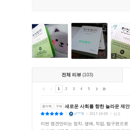
많았다. 게다가 일자리, 교육 등은 이미 익숙해진 
그러나 『명견만리』는 전 세계 전문가들과 동시대
예컨대 일자리 문제에 대해 기계가 따라오지 못할
역할을 묻는다. 이처럼 이제까지와는 다른 접근법으
각 주제마다 저인망식 자료조사를 바탕으로 한 탄탄
2
해당 이슈에 접근하는 균형 잡힌 길을 안내한다. 또
제작진이 방송에서 미처 풀어내지 못했던 취재 과정
‘더 볼거리’를 제공하여 이 책에서 다룬 주제들에 대
전체 리뷰
(103)
이미 인류가 주목하는 문제는 과거와 달라졌다. 살
1
2
3
4
5
책에서 제기한 문제들에 대해 지속적으로 고민하며 
전체적인 시각에서 조망하고 싶은 독자라면, 이 책
새로운 사회를 향한 놀라운 제안
종이책
구매
못했던 거대한 흐름 속에서, 선입견에 갇혀 전혀 생
s****8
2017-10-05
신고
|
|
|
청년들은 물론, 길어진 인생을 살아야 하는 중장년
이번 명견만리는 정치. 생애, 직업, 탐구편으로