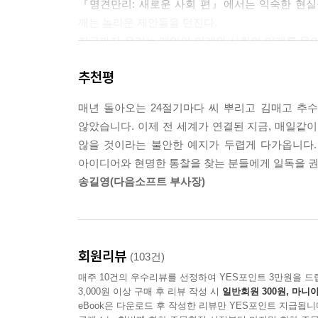
『명견만리: 새로운 사회 편』에서는 익숙한 현실
다. 시티마켓은 270곳에 달하는 상품 공급자들이 
깨는 놀라운 제안들을 던진다.
일 매장 기준으로 가장 높은 연매출을 올리고 있다. 
지금까지 우리는 개인의 미래와 사회의 미래를 무의
그 절반인 5퍼센트대에 불과했다. 이는 대기업에만
그런 시대는 끝났다. 특히 급속한 기술 발달과 생
음을 보여주는 증거다.
추천평
매우 커졌다. 이는 반대로 말해, 개인이 사회에 
---「자신이 경영하는 사업, 그 자부심을 넘치게」
『명견만리: 새로운 사회 편』은 개인이 곧 사회를
매년 돌아오는 24절기마다 씨 뿌리고 김매고 추
2015년 메이커 페어에서 사람들의 시선을 한 몸에
않았습니다. 이제 전 세계가 연결된 지금, 매일같
먼저 정치 파트에서는 전 세계에 불어닥치는 시민 직
는 만화책, 비디오게임, 영화를 섭렵하더니 급기야
않을 것이라는 불안한 예지가 두렵게 다가옵니다.
또한 갈등을 해결하고 사회적 합의를 이끌어내는 ‘합
전투형 로봇에 대결을 신청했다는 것이다. 이 제안이
아이디어와 현명한 통찰을 찾는 분들에게 일독을 권
생애 파트에서는 장수혁명 시대에 맞는 새로운 생애 
제트의 실사판 싸움과도 같은 이 대결에 전 세계의
송길영(다음소프트 부사장)
세대 간 분업 시스템 등 첨예한 논의들을 함께 다
로 새로운 스포츠가 탄생할 것이라는 얘기도 나온다
직업 파트에서는 정해진 일자리가 아닌 새로운 일자
---「정답 사회의 한계, ‘덕후’들이 바꾼다」 중에서
행복한 경제의 가치를 짚어본다.
나고야 대학의 소립자 물리학은 세계적으로 인정받는다
회원리뷰
(103건)
탐구 파트에서는 인간을 인간답게 하는 특징이자
고 부른다. 연구실에서만큼은 누구나 대등해야 한
매주 10건의 우수리뷰를 선정하여 YES포인트 3만원을 드
마인드와 컴퓨터적 사고력 등이 무엇인지 분석하며 
연구실에 걸려 있다. 매주 열리는 다양한 세미나에
3,000원 이상 구매 후 리뷰 작성 시
일반회원 300원, 마니아
---「호기심 격차 시대가 열렸다」 중에서
eBook은 다운로드 후 작성한 리뷰만 YES포인트 지급됩니
최고의 전문가들과 수많은 대중이