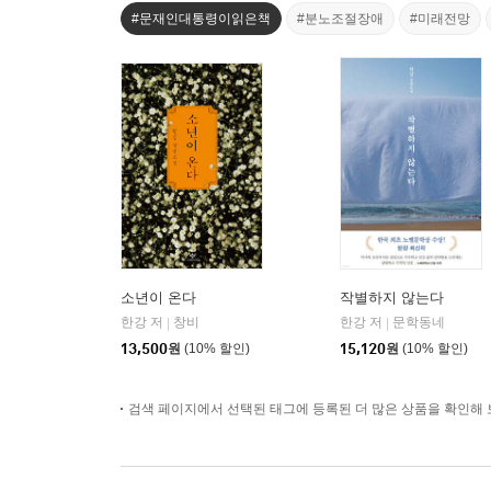
#문재인대통령이읽은책
#분노조절장애
#미래전망
소년이 온다
작별하지 않는다
한강 저
창비
한강 저
문학동네
|
|
13,500
원
(10% 할인)
15,120
원
(10% 할인)
검색 페이지에서 선택된 태그에 등록된 더 많은 상품을 확인해 