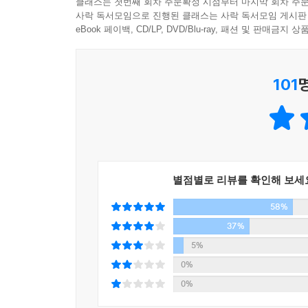
클래스는 첫번째 회차 주문확정 시점부터 마지막 회차 주문
사락 독서모임으로 진행된 클래스는 사락 독서모임 게시판
함께 만들어낸 새로운 지식 콘텐츠
에스토니아의 교육정책전문가 윌레 키카스 씨는 4
eBook 페이백, CD/LP, DVD/Blu-ray, 패션 및 판매금
를 익히는 것이라고 말한다. “컴퓨터에게 일을 시키
『명견만리』는 대한민국 최고의 전문가들과 대중의 
우고, 컴퓨터처럼 논리적인 사고를 해야 합니다. 단
각 분야의 최고 전문가부터 서태지, 성석제, 장
식으로 배우면 어떻게 현실에서 문제를 스스로 해결
101
프로그램으로서는 유례없이 높은 시청률을 
(Lecture+Documentary)’ 형식으로 우리
---「4차 산업혁명은 어떤 인재를 원하나」중에서
호서대학교에서는 이 프로그램을 바탕으로 한 교
교육이 활발하다. 학생부터 취업준비생, 직장인, 창
프로그램을 주목한다. 특히 기존 전문가 중심의 
별점별로 리뷰를 확인해 보세
구체적이고 현실적인 토론과 대안 모색의 장이 될 수
58%
37%
앞으로 인류는 이 책에서 제기한 문제들에 대해
5%
지속적으로 고민하며 답을 찾아 나가게 될 것이다
0%
0%
『명견만리』는 각종 트렌드와 사례, 데이터를 통해 
주목한다는 것. 그간 사회를 진단하고 미래를 예