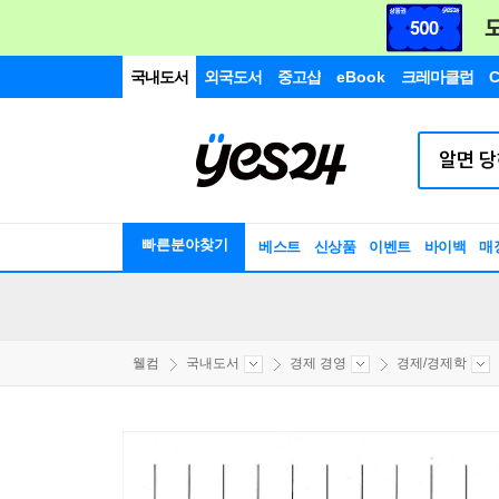
국내도서
외국도서
중고샵
eBook
크레마클럽
C
빠른분야찾기
베스트
신상품
이벤트
바이백
매
웰컴
국내도서
경제 경영
경제/경제학