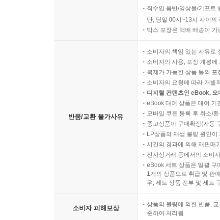
직수입 음반/영상물/기프트 
단, 당일 00시~13시 사이
박스 포장은 택배 배송이 가
소비자의 책임 있는 사유로 
소비자의 사용, 포장 개봉에 
복제가 가능한 상품 등의 포장을 
소비자의 요청에 따라 개별
디지털 컨텐츠인 eBook, 
eBook 대여 상품은 대여 기
모바일 쿠폰 등록 후 취소/환
반품/교환 불가사유
중고상품이 구매확정(자동 
LP상품의 재생 불량 원인이 기
시간의 경과에 의해 재판매가
전자상거래 등에서의 소비자
eBook 세트 상품은 일괄 
1개의 상품으로 취급 및 판매
우, 세트 상품 전부 및 세트
상품의 불량에 의한 반품, 교
소비자 피해보상
준하여 처리됨