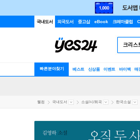
국내도서
외국도서
중고샵
eBook
크레마클럽
C
빠른분야찾기
베스트
신상품
이벤트
바이백
매
웰컴
국내도서
소설/시/희곡
한국소설