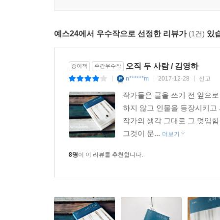
우리는 모두 잃으며 살아간다.
예스24에서 우수작으로 선정한 리뷰가
(1건)
있습
완벽한 회복이 불가능한 일이 인생에는 엄존한다.
여기, 한 번도 살아보지 않은 ‘그 이후’의 삶이 있다.
오직 두 사람 / 김영하
종이책
주간우수작
김영하 작가는 2014년 겨울에 발표한 「아이를 
n******m
2017-12-28
신고
|
|
|
4월엔 비극적 사건이 있었다. 그 이전에 쓰인 
작가들은 글을 쓰기 전 앞으로
감추기 위해 자기기만에 가까운 합리화로 위안을 얻
하지 않고 인물을 등장시키고 
「신의 장난」 「오직 두 사람」 속 인물들은 “자
작가의 생각 그대로 그 덧입힘
찾습니다」로 김유정문학상을 수상했을 당시, 작가가
그것이 문...
더보기
이제 우리도 알게 되었습니다. 완벽한 회복이 불가능
8명
이 이 리뷰를 추천합니다.
‘그 이후’를 견뎌내는 일만이 가능하다는 것을.
문학에 어떤 역할이라는 것이 있다면 그것은 과거와
불가역적인 우리 인생에 어떤 반환의 좌표 같은 것
글을 통해 우리는 미래를 예감합니다.