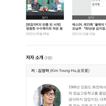
읽다
읽다
[편집자K의 반쯤 빈 서재]
예스24, 제15회 ‘올해의 
영원한 수수께끼와 작은 용
조남주 『82년생 김지영
기
1위
2022년 06월 08일
2017년 12월 15일
저자 소개
(1명)
저 :
김영하
(Kim Young-Ha,金英夏)
1968년 강원도 화천에
와 잠실고등학교를 졸업
생각하지 않았지만, 대학
을 얻는 것을 보고 자신