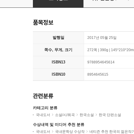
품목정보
발행일
2017년 05월 25일
쪽수, 무게, 크기
272쪽 | 390g | 145*210*20
ISBN13
9788954645614
ISBN10
8954645615
관련분류
카테고리 분류
국내도서
소설/시/희곡
한국소설
한국 단편소설
수상내역 및 미디어 추천 분류
국내도서
국내문학상 수상작
네티즌 추천 한국의 젊은작