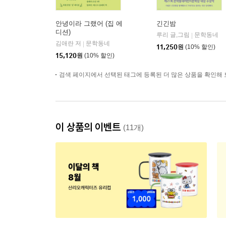
안녕이라 그랬어 (집 에
긴긴밤
디션)
루리 글,그림
문학동네
|
김애란 저
문학동네
|
11,250
원
(10% 할인)
15,120
원
(10% 할인)
검색 페이지에서 선택된 태그에 등록된 더 많은 상품을 확인해 
이 상품의 이벤트
(11개)