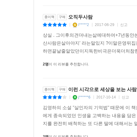
오직두사람
종이책
구매
l*****2
2017-06-29
신고
|
|
|
상실 . 그이후의견뎌내는삶에대하여+7년동
산사람은살아야지' 라는말있지 ?이말은영뒤집을
하면끝날줄알았던이지독한비극은더욱더처참한
2명
이 이 리뷰를 추천합니다.
이런 시각으로 세상을 보는 사
종이책
구매
j******6
2017-10-14
신고
|
|
|
김영하의 소설 "살인자의 기억법" 때문에 이 
에게 종속되었던 인생을 고백하는 내용을 담은 
지를 완전히 배척하는 또 다른 딸에 대해서는 말
2명
이 이 리뷰를 추천합니다.