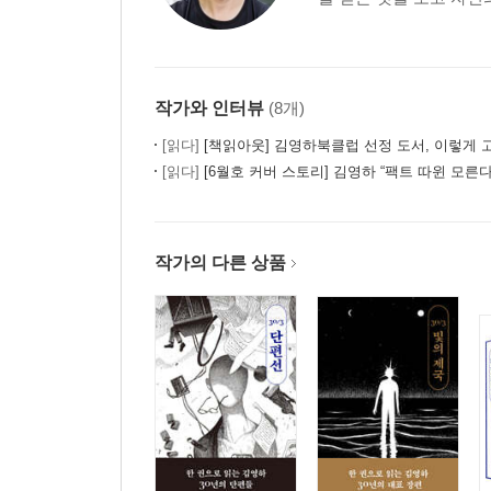
작가와 인터뷰
(8개)
[읽다]
[책읽아웃] 김영하북클럽 선정 도서, 이렇게 고릅니
[읽다]
[6월호 커버 스토리] 김영하 “팩트 따윈 모른다.
작가의 다른 상품