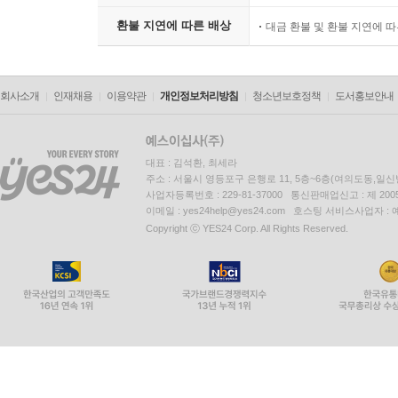
환불 지연에 따른 배상
대금 환불 및 환불 지연에 
회사소개
인재채용
이용약관
개인정보처리방침
청소년보호정책
도서홍보안내
대표 : 김석환, 최세라
주소 : 서울시 영등포구 은행로 11, 5층~6층(여의도동,일신
사업자등록번호 : 229-81-37000 통신판매업신고 : 제 200
이메일 : yes24help@yes24.com 호스팅 서비스사업자 :
Copyright ⓒ YES24 Corp. All Rights Reserved.