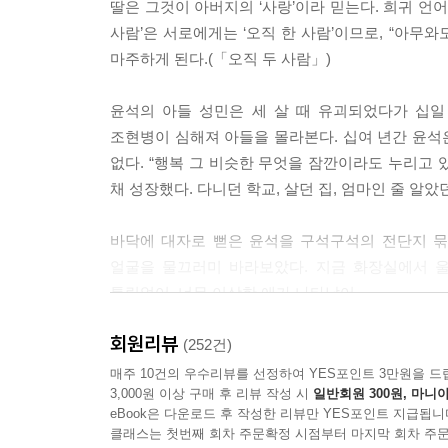
딸은 그것이 아버지의 ‘사랑’이라 믿는다. 희귀 언어 
하게 된 것, 그것은 아무것도 하지 않겠다는 강렬한
사람’은 서로에게는 ‘오직 한 사람’이므로, “아무와
마주하게 된다.(「오직 두 사람」)
---「신의 장난」중에서
윤석의 아들 성민은 세 살 때 유괴되었다가 십일
조현병이 심해져 아들을 몰라본다. 십여 년간 윤석은
없다. “행복 그 비슷한 무엇을 잠깐이라도 누리고 
채 성장했다. 다니던 학교, 살던 집, 엄마인 줄 
바닥에 대자로 뻗은 윤석을 구석구석의 전단지 묶
얼굴을 물끄러미 바라보았다. 지금 화장실에서 울
틀림없어. 너무 이상한 애가 나타났어.
_64쪽, 「아이를 찾습니다」에서
회원리뷰
(252건)
아들을 찾은 윤석과 이제라도 친부모를 만난 성민 
매주 10건의 우수리뷰를 선정하여 YES포인트 3만원을 드
3,000원 이상 구매 후 리뷰 작성 시
일반회원 300원, 마니아
그것은 누구의 잘못일까?”(「아이를 찾습니다」)
eBook은 다운로드 후 작성한 리뷰만 YES포인트 지급됩니
클래스는 첫번째 회차 주문확정 시점부터 마지막 회차 주문