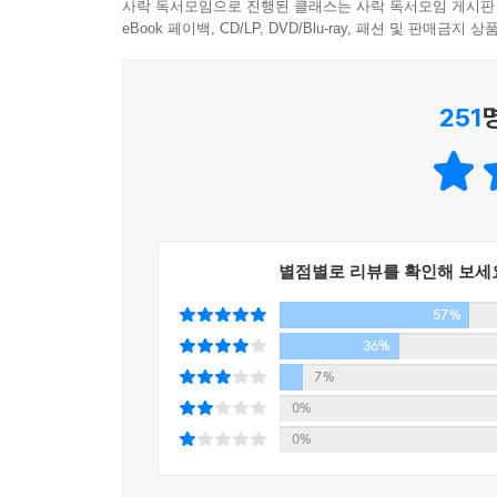
지훈은 뉴욕으로 향했다. 지훈이 태어나자마자 떠
사락 독서모임으로 진행된 클래스는 사락 독서모임 게시판
투자’했다는 아버지는 슈트 몇 벌을 남겼고, 놀랍게
eBook 페이백, CD/LP, DVD/Blu-ray, 패션 및 판매금
상황. 더욱 당황스러운 것은 탐정의 연락을 받고
아버지가 맞는 것일까, 유산처럼 남겨진, 몸에 딱 맞
251
채용 과정의 일환으로 ‘방 탈출 게임’ 속에 던져진 인
부딪쳐보는 인물도 있고, 속죄 기도를 올리는 인물도
품지 않고 믿는 것은 오직 ‘우울’뿐인 인물도 있다
(「신의 장난」)
별점별로 리뷰를 확인해 보세
“신도 우리의 집사일지 몰라요. 우리를 예뻐하다가도
57%
신을 떠나거나. 그럼 고난이 시작되는 거죠. 밥이나 
_246쪽, 「신의 장난」에서
36%
7%
‘인생의 원점’이라 여기던 첫사랑을 잃은 남자, 그에
0%
“작품이 작가 자신을 배반해버리는”, 작품이 작가
0%
나」) 싱글맘이 되겠다는 직원 최은지와 그 직원의
아이러니. 그 아이러니는 대개의 기대처럼 정말 ‘나