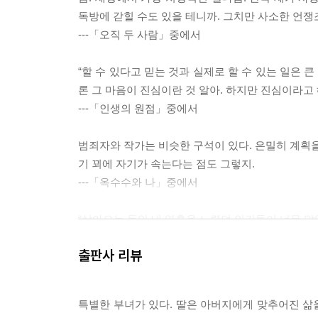
독방에 갇힐 수도 있을 테니까. 그치만 사소한 언쟁
---「오직 두 사람」중에서
“할 수 있다고 믿는 것과 실제로 할 수 있는 일은 큰
론 그 마음이 진심이란 것 알아. 하지만 진심이라고 
---「인생의 원점」중에서
범죄자와 작가는 비슷한 구석이 있다. 은밀히 계획을
기 꾀에 자기가 속는다는 점도 그렇지.
---「옥수수와 나」중에서
“살아오는 동안 내 영혼을 노렸던 인간들이 너무 많
말이 끝나기가 무섭게 박이 갑자기 주먹을 뻗었다.
출판사 리뷰
“그렇지, 주먹이 날아오면 이렇게 잘도 피하면서 왜
---「최은지와 박인수」중에서
특별한 부녀가 있다. 딸은 아버지에게 맞추어진 삶
모든 희망이 사라진 지금에서야 이들은 하나의 행동,