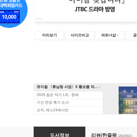
미리보기
사이즈비교
파트너샵
공
뮤지컬 〈휴남동 서점〉X 황보름 작가 북토크
2026 젊은 작가 1위 : 청예
기간 한정 특가 도서
오직, 예스24에서만
오직 두 사람
도서정보
리뷰/한줄평
(252/651)