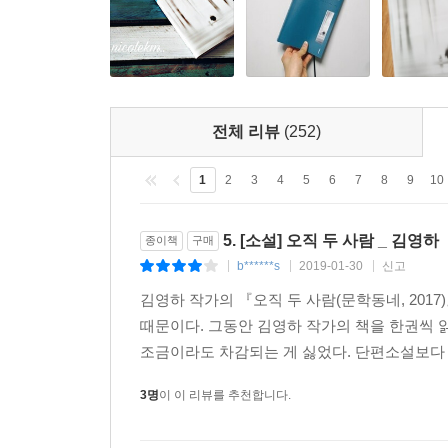
지적인 즐거움과 인간에 대한 통찰을 한껏 맛볼 수
보여주는 작품, 현실 밀착적인 정공법이 돋보이는 
더 나아가 소위 ‘신의 뜻’이라 비유되는 알 수
확장해온, 이른바 ‘김영하 스타일’이 총망라된 작품
전체 리뷰
(252)
“읽을 땐 그럭저럭 읽히는데 덮고 나니 다음이 
1
2
3
4
5
6
7
8
9
10
일이야”(「옥수수와 나」)라는 작중인물의 말은 그
김영하, 『오직 두 사람』 속 인물들의 삶을 들여
5. [소설] 오직 두 사람 _ 김영하
종이책
구매
향한 시선을 달리해볼 수 있을 것이다. 과연 우리는
b******s
2019-01-30
신고
|
|
|
김영하 작가의 『오직 두 사람(문학동네, 201
때문이다. 그동안 김영하 작가의 책을 한권씩
조금이라도 차감되는 게 싫었다. 단편소설보다 
3명
이 이 리뷰를 추천합니다.