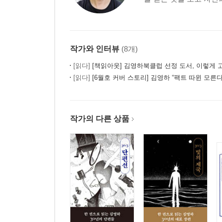
작가와 인터뷰
(8개)
[읽다]
[책읽아웃] 김영하북클럽 선정 도서, 이렇게 고릅니
[읽다]
[6월호 커버 스토리] 김영하 “팩트 따윈 모른다.
작가의 다른 상품