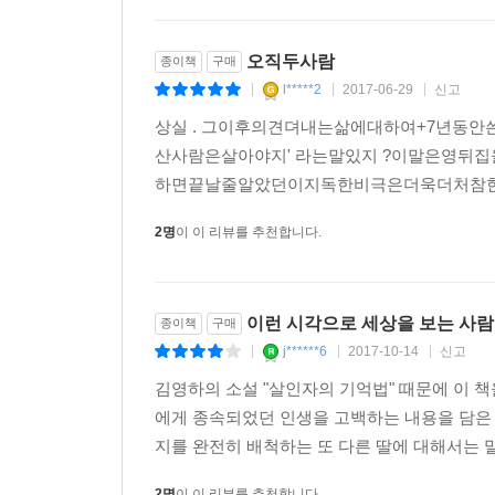
오직두사람
종이책
구매
l*****2
2017-06-29
신고
|
|
|
상실 . 그이후의견뎌내는삶에대하여+7년동
산사람은살아야지' 라는말있지 ?이말은영뒤집을
하면끝날줄알았던이지독한비극은더욱더처참한
2명
이 이 리뷰를 추천합니다.
이런 시각으로 세상을 보는 사
종이책
구매
j******6
2017-10-14
신고
|
|
|
김영하의 소설 "살인자의 기억법" 때문에 이 
에게 종속되었던 인생을 고백하는 내용을 담은 
지를 완전히 배척하는 또 다른 딸에 대해서는 말
2명
이 이 리뷰를 추천합니다.