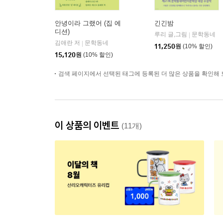
안녕이라 그랬어 (집 에
긴긴밤
디션)
루리 글,그림
문학동네
|
김애란 저
문학동네
|
11,250
원
(10% 할인)
15,120
원
(10% 할인)
검색 페이지에서 선택된 태그에 등록된 더 많은 상품을 확인해 
이 상품의 이벤트
(11개)