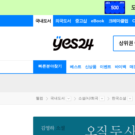
국내도서
외국도서
중고샵
eBook
크레마클럽
C
빠른분야찾기
베스트
신상품
이벤트
바이백
매
웰컴
국내도서
소설/시/희곡
한국소설