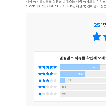
지훈은 뉴욕으로 향했다. 지훈이 태어나자마자 떠
사락 독서모임으로 진행된 클래스는 사락 독서모임 게시판
투자’했다는 아버지는 슈트 몇 벌을 남겼고, 놀랍게
eBook 페이백, CD/LP, DVD/Blu-ray, 패션 및 판매금
상황. 더욱 당황스러운 것은 탐정의 연락을 받고
아버지가 맞는 것일까, 유산처럼 남겨진, 몸에 딱 맞
251
채용 과정의 일환으로 ‘방 탈출 게임’ 속에 던져진 인
부딪쳐보는 인물도 있고, 속죄 기도를 올리는 인물도
품지 않고 믿는 것은 오직 ‘우울’뿐인 인물도 있다
(「신의 장난」)
별점별로 리뷰를 확인해 보세
“신도 우리의 집사일지 몰라요. 우리를 예뻐하다가도
57%
신을 떠나거나. 그럼 고난이 시작되는 거죠. 밥이나 
_246쪽, 「신의 장난」에서
36%
7%
‘인생의 원점’이라 여기던 첫사랑을 잃은 남자, 그에
0%
“작품이 작가 자신을 배반해버리는”, 작품이 작가
0%
나」) 싱글맘이 되겠다는 직원 최은지와 그 직원의
아이러니. 그 아이러니는 대개의 기대처럼 정말 ‘나