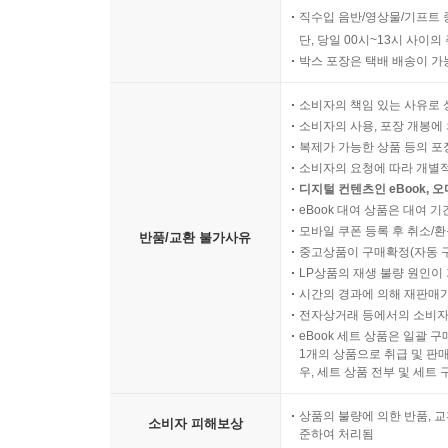
직수입 음반/영상물/기프트 
단, 당일 00시~13시 사이
박스 포장은 택배 배송이 가
소비자의 책임 있는 사유로 
소비자의 사용, 포장 개봉에 
복제가 가능한 상품 등의 포장을 
소비자의 요청에 따라 개별
디지털 컨텐츠인 eBook, 
eBook 대여 상품은 대여 기
모바일 쿠폰 등록 후 취소/환
반품/교환 불가사유
중고상품이 구매확정(자동 
LP상품의 재생 불량 원인이 기
시간의 경과에 의해 재판매가
전자상거래 등에서의 소비자
eBook 세트 상품은 일괄 
1개의 상품으로 취급 및 판매
우, 세트 상품 전부 및 세트
상품의 불량에 의한 반품, 교
소비자 피해보상
준하여 처리됨