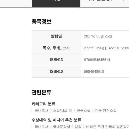
품목정보
발행일
2017년 05월 25일
쪽수, 무게, 크기
272쪽 | 390g | 145*210*20
ISBN13
9788954645614
ISBN10
8954645615
관련분류
카테고리 분류
국내도서
소설/시/희곡
한국소설
한국 단편소설
수상내역 및 미디어 추천 분류
국내도서
국내문학상 수상작
네티즌 추천 한국의 젊은작