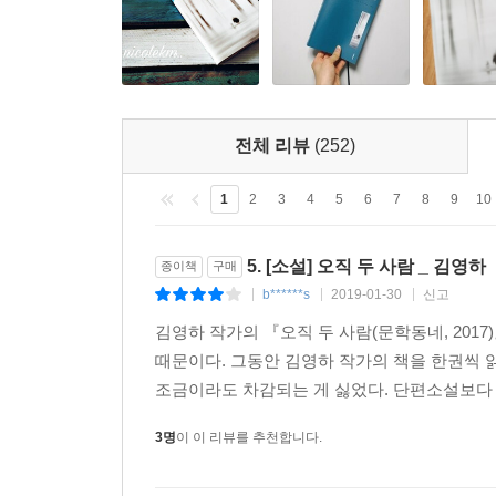
지적인 즐거움과 인간에 대한 통찰을 한껏 맛볼 수
보여주는 작품, 현실 밀착적인 정공법이 돋보이는 
더 나아가 소위 ‘신의 뜻’이라 비유되는 알 수
확장해온, 이른바 ‘김영하 스타일’이 총망라된 작품
전체 리뷰
(252)
“읽을 땐 그럭저럭 읽히는데 덮고 나니 다음이 
1
2
3
4
5
6
7
8
9
10
일이야”(「옥수수와 나」)라는 작중인물의 말은 그
김영하, 『오직 두 사람』 속 인물들의 삶을 들여
5. [소설] 오직 두 사람 _ 김영하
종이책
구매
향한 시선을 달리해볼 수 있을 것이다. 과연 우리는
b******s
2019-01-30
신고
|
|
|
김영하 작가의 『오직 두 사람(문학동네, 201
때문이다. 그동안 김영하 작가의 책을 한권씩
조금이라도 차감되는 게 싫었다. 단편소설보다 
3명
이 이 리뷰를 추천합니다.