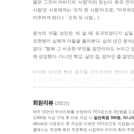
딸은 그것이 아버지의 ‘사랑’이라 믿는다. 희귀 언어 
하게 된 것, 그것은 아무것도 하지 않겠다는 강렬한
사람’은 서로에게는 ‘오직 한 사람’이므로, “아무와
마주하게 된다.(「오직 두 사람」)
---「신의 장난」중에서
윤석의 아들 성민은 세 살 때 유괴되었다가 십일
조현병이 심해져 아들을 몰라본다. 십여 년간 윤석은
없다. “행복 그 비슷한 무엇을 잠깐이라도 누리고 
채 성장했다. 다니던 학교, 살던 집, 엄마인 줄 
바닥에 대자로 뻗은 윤석을 구석구석의 전단지 묶
얼굴을 물끄러미 바라보았다. 지금 화장실에서 울
틀림없어. 너무 이상한 애가 나타났어.
_64쪽, 「아이를 찾습니다」에서
회원리뷰
(252건)
아들을 찾은 윤석과 이제라도 친부모를 만난 성민 
매주 10건의 우수리뷰를 선정하여 YES포인트 3만원을 드
3,000원 이상 구매 후 리뷰 작성 시
일반회원 300원, 마니아
그것은 누구의 잘못일까?”(「아이를 찾습니다」)
eBook은 다운로드 후 작성한 리뷰만 YES포인트 지급됩니
클래스는 첫번째 회차 주문확정 시점부터 마지막 회차 주문