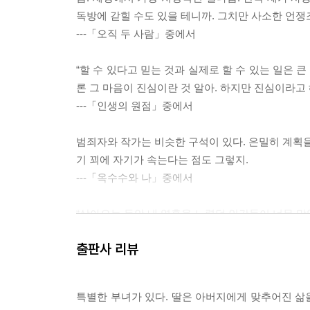
독방에 갇힐 수도 있을 테니까. 그치만 사소한 언쟁
---「오직 두 사람」중에서
“할 수 있다고 믿는 것과 실제로 할 수 있는 일은 큰
론 그 마음이 진심이란 것 알아. 하지만 진심이라고 
---「인생의 원점」중에서
범죄자와 작가는 비슷한 구석이 있다. 은밀히 계획을
기 꾀에 자기가 속는다는 점도 그렇지.
---「옥수수와 나」중에서
“살아오는 동안 내 영혼을 노렸던 인간들이 너무 많
말이 끝나기가 무섭게 박이 갑자기 주먹을 뻗었다.
출판사 리뷰
“그렇지, 주먹이 날아오면 이렇게 잘도 피하면서 왜
---「최은지와 박인수」중에서
특별한 부녀가 있다. 딸은 아버지에게 맞추어진 삶
모든 희망이 사라진 지금에서야 이들은 하나의 행동,