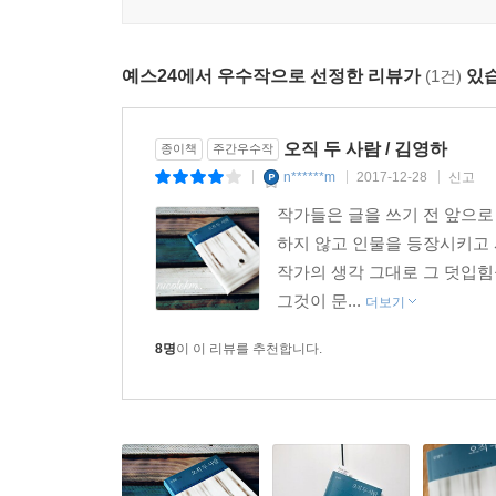
우리는 모두 잃으며 살아간다.
예스24에서 우수작으로 선정한 리뷰가
(1건)
있습
완벽한 회복이 불가능한 일이 인생에는 엄존한다.
여기, 한 번도 살아보지 않은 ‘그 이후’의 삶이 있다.
오직 두 사람 / 김영하
종이책
주간우수작
김영하 작가는 2014년 겨울에 발표한 「아이를 
n******m
2017-12-28
신고
|
|
|
4월엔 비극적 사건이 있었다. 그 이전에 쓰인 
작가들은 글을 쓰기 전 앞으로
감추기 위해 자기기만에 가까운 합리화로 위안을 얻
하지 않고 인물을 등장시키고 
「신의 장난」 「오직 두 사람」 속 인물들은 “자
작가의 생각 그대로 그 덧입힘
찾습니다」로 김유정문학상을 수상했을 당시, 작가가
그것이 문...
더보기
이제 우리도 알게 되었습니다. 완벽한 회복이 불가능
8명
이 이 리뷰를 추천합니다.
‘그 이후’를 견뎌내는 일만이 가능하다는 것을.
문학에 어떤 역할이라는 것이 있다면 그것은 과거와
불가역적인 우리 인생에 어떤 반환의 좌표 같은 것
글을 통해 우리는 미래를 예감합니다.