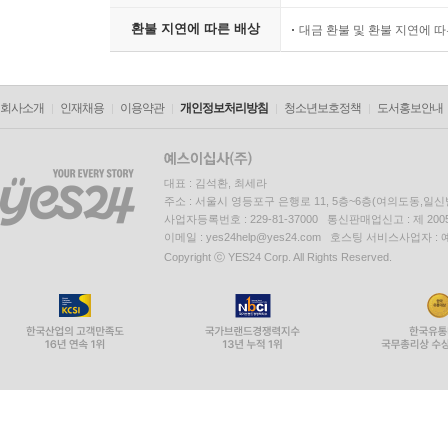
환불 지연에 따른 배상
대금 환불 및 환불 지연에 
회사소개
인재채용
이용약관
개인정보처리방침
청소년보호정책
도서홍보안내
대표 : 김석환, 최세라
주소 : 서울시 영등포구 은행로 11, 5층~6층(여의도동,일신
사업자등록번호 : 229-81-37000 통신판매업신고 : 제 200
이메일 : yes24help@yes24.com 호스팅 서비스사업자 :
Copyright ⓒ YES24 Corp. All Rights Reserved.