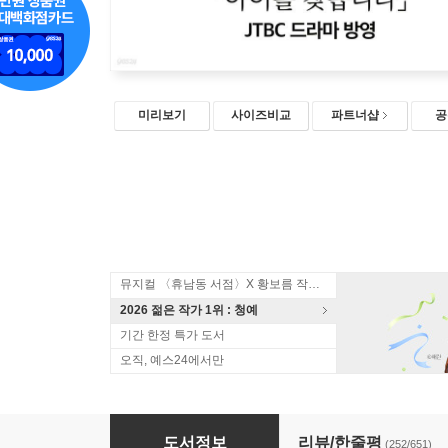
미리보기
사이즈비교
파트너샵
공
뮤지컬 〈휴남동 서점〉X 황보름 작가 북토크
2026 젊은 작가 1위 : 청예
기간 한정 특가 도서
오직, 예스24에서만
오직 두 사람
도서정보
리뷰/한줄평
(252/651)