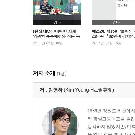
읽다
읽다
[편집자K의 반쯤 빈 서재]
예스24, 제15회 ‘올해의 
영원한 수수께끼와 작은 용
조남주 『82년생 김지영
기
1위
2022년 06월 08일
2017년 12월 15일
저자 소개
(1명)
저 :
김영하
(Kim Young-Ha,金英夏)
1968년 강원도 화천에
와 잠실고등학교를 졸업
생각하지 않았지만, 대학
을 얻는 것을 보고 자신