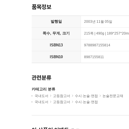
품목정보
발행일
2003년 11월 05일
쪽수, 무게, 크기
215쪽 | 490g | 189*257*20
ISBN13
9788987155814
ISBN10
8987155811
관련분류
카테고리 분류
국내도서
고등참고서
수시·논술·면접
논술전문교재
국내도서
고등참고서
수시·논술·면접