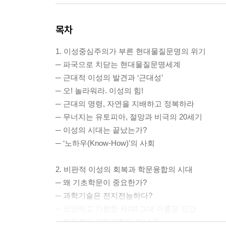
목차
1. 이성중심주의가 부른 현대물질문명의 위기
─ 파국으로 치닫는 현대물질문명세계
─ 근대적 이성의 발견과 ‘근대성’
─ 오! 놀라워라. 이성의 힘!
─ 근대의 명령, 자연을 지배하고 정복하라
─ 무너지는 유토피아, 절망과 비극의 20세기
─ 이성의 시대는 끝났는가?
─ ‘노하우(Know-How)’의 사회
2. 비판적 이성의 회복과 학문융합의 시대
─ 왜 기초학문이 중요한가?
─ 과학기술은 전지전능하다?
─ 오만하고 가련한 자여! 그대 이름은 인간
─ 인문학과 자연과학의 만남 ①