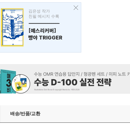
김은성 작가
친필 메시지 수록
---------------
[예스리커버]
빵야 TRIGGER
배송/반품/교환