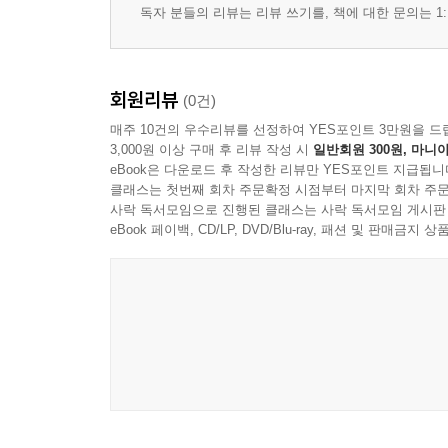
─ ‘나’로부터의 소외, ‘너’로부터의 소외
독자 분들의 리뷰는 리뷰 쓰기를, 책에 대한 문의는 1:
─ 편리성의 노예로 살아가는 인간
─ 자동차의 편리함과 ‘즉자적’인 삶
─ 기계의 부품으로 전락한 인간
회원리뷰
(0건)
─ 속도숭배의식과 느림의 즐거움
매주 10건의 우수리뷰를 선정하여 YES포인트 3만원을 드
─ 물량위주의 사회와 인간의 좀비(Zombi)화
3,000원 이상 구매 후 리뷰 작성 시
일반회원 300원, 마니아
─ 누가 나의 개성 좀 찾아주세요
eBook은 다운로드 후 작성한 리뷰만 YES포인트 지급됩니
클래스는 첫번째 회차 주문확정 시점부터 마지막 회차 주문
─ 일할수록 멀어지는 보람과 행복
사락 독서모임으로 진행된 클래스는 사락 독서모임 게시판
─ 잃어버린 인간성을 찾아서…
eBook 페이백, CD/LP, DVD/Blu-ray, 패션 및 판매금
─ 대량생산-대량소비 산업체제는 자연의 적
─ 자연을 파괴하는 ‘보이지 않는 손’
─ 경제성장 제일주의가 자연에 드리운 어두운 그림
5. 포스트포드주의(Post-Fordism) 사회로의 전환
─ 포스트포드주의 산업시대의 등장
─ ‘다이알 비누 시대’의 붕괴와 사회의 핵분열
─ 다품종 소량생산시대의 신기업문화