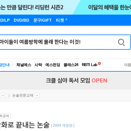
D/LP
DVD/BD
문구
/GIFT
티켓
독서유형검사
RBTI Lab
장안내
채널예스
사락
예스펀딩
클래스24
여
독서유형검사
크클 심야 독서 모임
OPEN
논술전문교재
득공제
만화로 끝내는 논술
[ 2004 개정판 ]