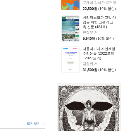
학)
구제범,정석환 공편저
22,500
원
(10% 할인)
베리타스알파 고입·대
입을 위한 고품격 교
육 신문 (484호)
편집부 저
5,940
원
(10% 할인)
서울과기대 자연계열
수리논술 (2022모의
~2027모의)
김철한 저
31,500
원
(10% 할인)
펼쳐보기