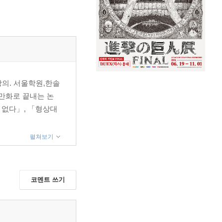
강의. 서울학원,한솔
「만화로 끝내는 논
 없다」, 「형상대
펼쳐보기
코멘트 쓰기