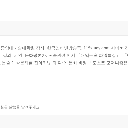
앙대예술대학원 강사. 한국인터넷방송국, 119study.com 사이버 
서 강의. 시인, 문화평론가. 논술관련 저서 「대입논술 파워특강」, 
입논술 예상문제를 잡아라!」외 다수. 문화 비평 「포스트 모더니즘은
에?56 ─ 대량생산시대는 가고…
복할 것인가?
 싶은 말씀을 남겨주세요.