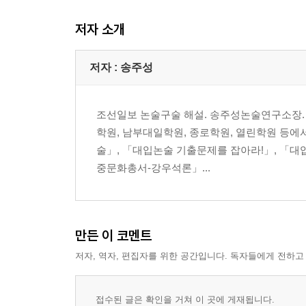
─ 인문학과 자연과학의 만남 ②
저자 소개
─ 과학적 탐구의 올바른 관점과 태도
─ 근대과학의 한계
─ 21세기는 학문융합의 시대
저자 : 송주성
3. 대량생산 산업체제의 출현과 몰락
조선일보 논술구술 해설. 송주성논술연구소장. 중
─ 대량생산시대가 열리다
학원, 남부대일학원, 종로학원, 열린학원 등에
─ 세계 대공황, 현대 경제구조의 필연인가?
술」, 「대입논술 기출문제를 잡아라!」, 「대
─ 시장과 경쟁의 한계
중문화총서-강우석론」...
─ 시장의 안정을 위한 국가의 개입
─ 자본주의도 사회주의도 아닌 ‘제 3의 길’은 어디
─ 경쟁을 위한 인간, 인간을 위한 경쟁
─ 세상의 모든 가치는 시장이 결정한다?
만든 이 코멘트
─ 악마의 유혹, 대량생산체제의 문제를 어떻게 극
저자, 역자, 편집자를 위한 공간입니다. 독자들에게 전하고
4. 대량생산-대량소비시대의 인간문제
─ 인간소외란 무엇인가?
접수된 글은 확인을 거쳐 이 곳에 게재됩니다.