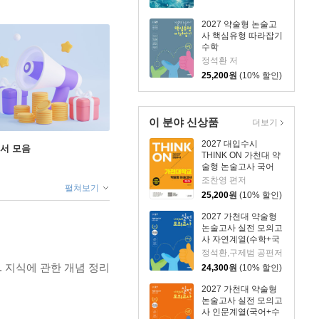
2027 약술형 논술고
사 핵심유형 따라잡기
수학
정석환 저
25,200
원
(10% 할인)
이 분야 신상품
더보기
2027 대입수시
도서 모음
THINK ON 가천대 약
술형 논술고사 국어
조찬영 편저
펼쳐보기
25,200
원
(10% 할인)
2027 가천대 약술형
논술고사 실전 모의고
사 자연계열(수학+국
어)
정석환,구제범 공편저
 지식에 관한 개념 정리
24,300
원
(10% 할인)
2027 가천대 약술형
논술고사 실전 모의고
사 인문계열(국어+수