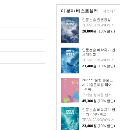
이 분야 베스트셀러
더보기
인문논술 한권완성
TEAM JANGWON 저
28,800
원
(10% 할인)
인문논술 벼락치기 연
세대학교
TEAM JANGWON 저
23,400
원
(10% 할인)
2027 약술형 논술고
사 기출문제집 국어
+수학
구제범,정석환 편저
45,360
원
(10% 할인)
인문논술 벼락치기 한
국외국어대학교
TEAM JANGWON 저
23,400
원
(10% 할인)