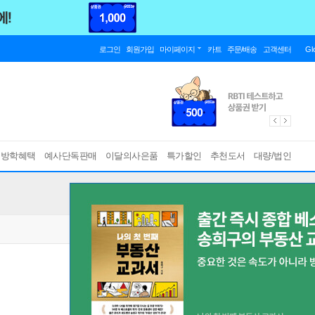
로그인
회원가입
마이페이지
카트
주문/배송
고객센터
Gl
름방학혜택
예사단독판매
이달의사은품
특가할인
추천도서
대량/법인