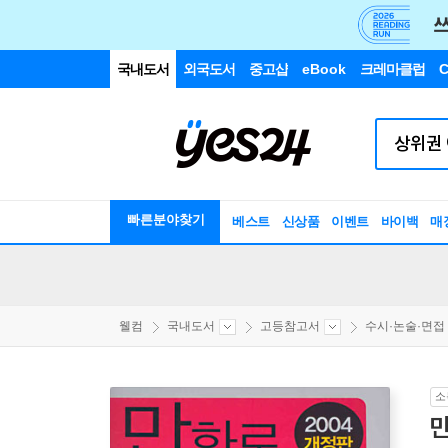
국내도서
외국도서
중고샵
eBook
크레마클럽
C
빠른분야찾기
베스트
신상품
이벤트
바이백
매
웰컴
국내도서
고등참고서
수시·논술·면접
소