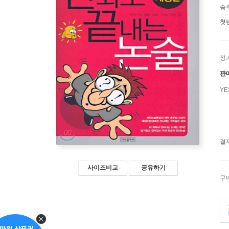
송주
첫
정
판
Y
결
사이즈비교
공유하기
구