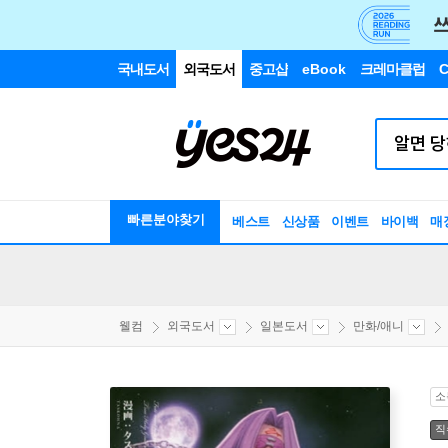
국내도서
외국도서
중고샵
eBook
크레마클럽
C
빠른분야찾기
베스트
신상품
이벤트
바이백
매
웰컴
외국도서
일본도서
만화/애니
소
직