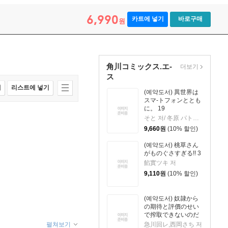
6,990
카트에 넣기
바로구매
원
角川コミックス.エ-
더보기
ス
매
리스트에 넣기
(예약도서) 異世界は
スマ-トフォンととも
に。 19
そと 저/ 冬原 パトラ 원작
9,660
원
(10% 할인)
(예약도서) 桃草さん
がものぐさすぎる!! 3
餡實ツキ 저
9,110
원
(10% 할인)
(예약도서) 奴隷から
の期待と評價のせい
で搾取できないのだ
が 5
急川回レ,西岡さち 저
펼쳐보기