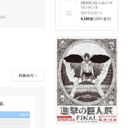
(예약도서) シルバ-マ
ウンテン 5
藤田和日郞 저
니다.
6,180
원
(10% 할인)
리뷰쓰기
요.
100%