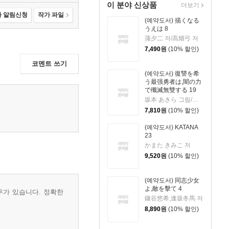
이 분야 신상품
더보기
 알림신청
작가 파일
(예약도서) 描くなる
うえは 8
蒲夕二 저/高畑弓 저
7,490
원
(10% 할인)
코멘트 쓰기
(예약도서) 復讐を希
う最强勇者は,闇の力
で殲滅無雙する 19
坂本 あきら 그림/斧名田 マニマニ 저
7,810
원
(10% 할인)
(예약도서) KATANA
23
かまた きみこ 저
9,520
원
(10% 할인)
(예약도서) 同志少女
よ,敵を擊て 4
우가 있습니다. 정확한
鎌谷悠希,逢坂冬馬 저
8,890
원
(10% 할인)