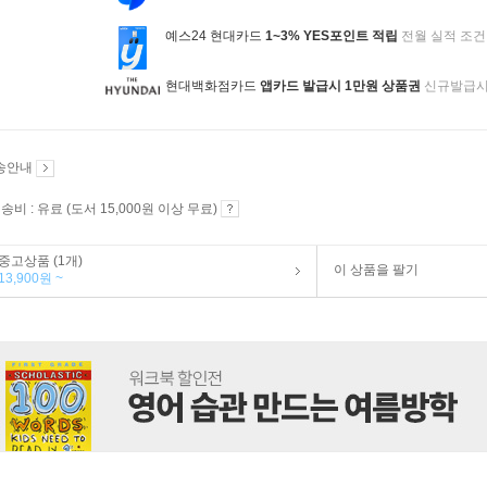
예스24 현대카드
1~3% YES포인트 적립
전월 실적 조건
현대백화점카드
앱카드 발급시 1만원 상품권
신규발급
송안내
송비 : 유료 (도서 15,000원 이상 무료)
중고상품 (1개)
이 상품을 팔기
13,900원 ~