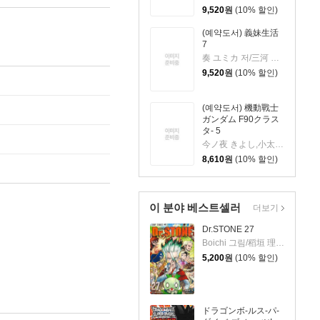
9,520
원
(10% 할인)
(예약도서) 義妹生活
7
奏 ユミカ 저/三河 ご-すと 원작
9,520
원
(10% 할인)
(예약도서) 機動戰士
ガンダム F90クラス
タ- 5
今ノ夜 きよし,小太刀 右京(チ-ム.バレルロ-ル) 저
8,610
원
(10% 할인)
이 분야 베스트셀러
더보기
Dr.STONE 27
Boichi 그림/稻垣 理一郞 원작
5,200
원
(10% 할인)
ドラゴンボ-ルス-パ-