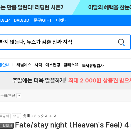
D/LP
DVD/BD
문구
/GIFT
티켓
장안내
채널예스
사락
예스펀딩
클래스24
독서유형검사
RBTI Lab
독서유형검사
주말에는 더욱 알뜰하게!
최대 2,000원 상품권 받으
무협/액션
角川コミックス.エ-ス
득공제
수입
Fate/stay night (Heaven's Feel) 4
수입일서