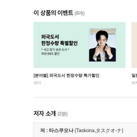
이 상품의 이벤트
(8개)
[분야별] 외국도서 한정수량 특가할인
일
상시
상
저자 소개
(2명)
저 :
타스쿠오나
(Taskona,タスクオ-ナ)