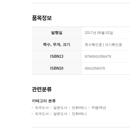
품목정보
발행일
2017년 06월 02일
쪽수, 무게, 크기
쪽수확인중 | 크기확인중
ISBN13
9784041056479
ISBN10
4041056470
관련분류
카테고리 분류
외국도서
일본도서
만화/애니
무협/액션
외국도서
일본도서
만화/애니