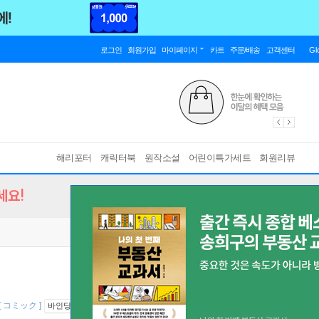
로그인
회원가입
마이페이지
카트
주문/배송
고객센터
Gl
해리포터
캐릭터북
원작소설
어린이특가세트
회원리뷰
세요!
[ コミック ]
바인딩 & 에디션 안내