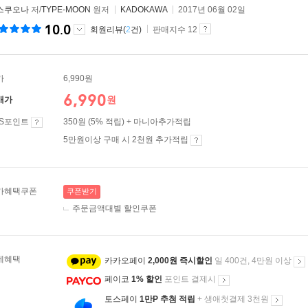
스쿠오나
저/
TYPE-MOON
원저
KADOKAWA
2017년 06월 02일
10.0
회원리뷰(
2
건)
판매지수 12
가
6,990원
6,990
원
매가
ES포인트
350원 (5% 적립) + 마니아추가적립
5만원이상 구매 시 2천원 추가적립
가혜택쿠폰
쿠폰받기
주문금액대별 할인쿠폰
제혜택
카카오페이
2,000원 즉시할인
일 400건, 4만원 이상
페이코
1% 할인
포인트 결제시
토스페이
1만P 추첨 적립
+ 생애첫결제 3천원