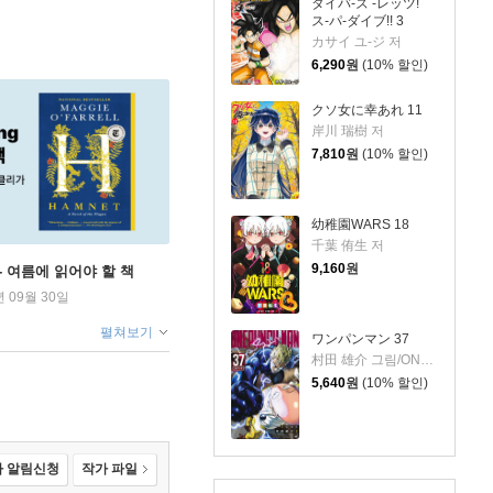
ダイバ-ズ -レッツ!
ス-パ-ダイブ!! 3
カサイ ユ-ジ 저
6,290
원
(10% 할인)
クソ女に幸あれ 11
岸川 瑞樹 저
7,810
원
(10% 할인)
幼稚園WARS 18
千葉 侑生 저
9,160
원
ng - 여름에 읽어야 할 책
년 09월 30일
펼쳐보기
ワンパンマン 37
村田 雄介 그림/ONE 원작
5,640
원
(10% 할인)
 알림신청
작가 파일