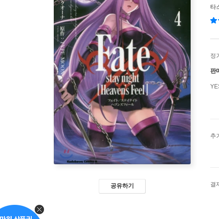
타
정
판
Y
추
결
공유하기