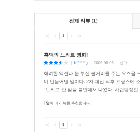
전체 리뷰
(1)
1
흑백의 느와르 영화!
b******g
2006-09-06
신고
|
|
|
화려한 액션과 눈 부신 볼거리를 주는 요즈음 
이 만들어낸 말이다. 2차 대전 직후 프랑스에 
''느와르''란 말을 붙인데서 나왔다. 사립탐정인
1명
이 이 리뷰를 추천합니다.
1