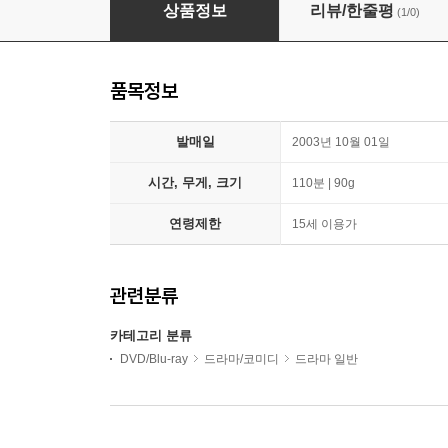
빅 슬립 The Big Sleep
상품정보
리뷰/한줄평
(1/0)
품목정보
발매일
2003년 10월 01일
시간, 무게, 크기
110분 | 90g
연령제한
15세 이용가
관련분류
카테고리 분류
DVD/Blu-ray
드라마/코미디
드라마 일반