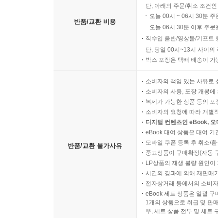
단, 아래의 주문/취소 조건인
오늘 00시 ~ 06시 30분 
반품/교환 비용
오늘 06시 30분 이후 주문
직수입 음반/영상물/기프트 
단, 당일 00시~13시 사이
박스 포장은 택배 배송이 가
소비자의 책임 있는 사유로 
소비자의 사용, 포장 개봉에 
복제가 가능한 상품 등의 포장을 
소비자의 요청에 따라 개별
디지털 컨텐츠인 eBook, 
eBook 대여 상품은 대여 기
모바일 쿠폰 등록 후 취소/환
반품/교환 불가사유
중고상품이 구매확정(자동 
LP상품의 재생 불량 원인이 기
시간의 경과에 의해 재판매가
전자상거래 등에서의 소비자
eBook 세트 상품은 일괄 
1개의 상품으로 취급 및 판매
우, 세트 상품 전부 및 세트