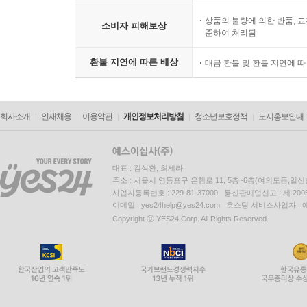
상품의 불량에 의한 반품, 교
소비자 피해보상
준하여 처리됨
환불 지연에 따른 배상
대금 환불 및 환불 지연에 
회사소개
인재채용
이용약관
개인정보처리방침
청소년보호정책
도서홍보안내
대표 : 김석환, 최세라
주소 : 서울시 영등포구 은행로 11, 5층~6층(여의도동,일신
사업자등록번호 : 229-81-37000 통신판매업신고 : 제 200
이메일 : yes24help@yes24.com 호스팅 서비스사업자 :
Copyright ⓒ YES24 Corp. All Rights Reserved.