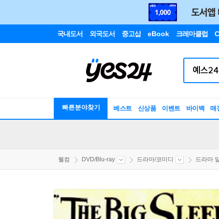
국내도서
외국도서
중고샵
eBook
크레마클럽
C
빠른분야찾기
베스트
신상품
이벤트
바이백
매
웰컴
DVD/Blu-ray
드라마/코미디
드라마 