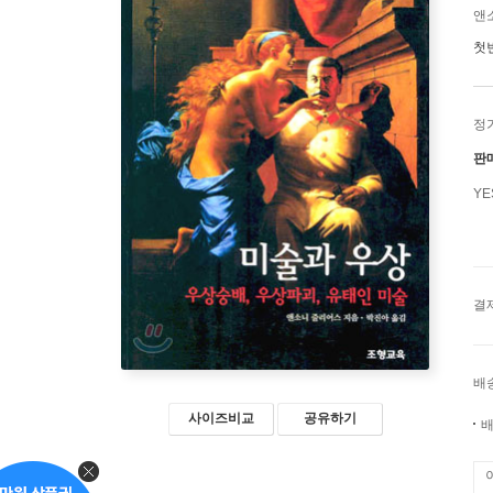
앤
첫
정
판
Y
결
배
사이즈비교
공유하기
배