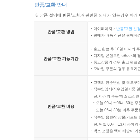
반품/교환 안내
※ 상품 설명에 반품/교환과 관련한 안내가 있는경우 아래 
마이페이지 >
반품/교환 신청
반품/교환 방법
판매자 배송 상품은 판매자와
출고 완료 후 10일 이내의 
디지털 콘텐츠인 eBook의 
반품/교환 가능기간
중고상품의 경우 출고 완료일
모바일 쿠폰의 경우 유효기간(
고객의 단순변심 및 착오구
직수입양서/직수입일서중 일
단, 아래의 주문/취소 조건인
오늘 00시 ~ 06시 30분 
반품/교환 비용
오늘 06시 30분 이후 주문
직수입 음반/영상물/기프트 
단, 당일 00시~13시 사이
박스 포장은 택배 배송이 가