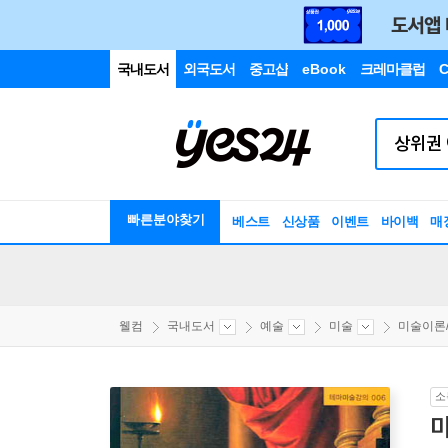
국내도서
외국도서
중고샵
eBook
크레마클럽
C
빠른분야찾기
베스트
신상품
이벤트
바이백
매
웰컴
국내도서
예술
미술
미술이론
소