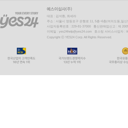
대표 : 김석환, 최세라
주소 : 서울시 영등포구 은행로 11, 5층~6층(여의도동,일신
사업자등록번호 : 229-81-37000 통신판매업신고 : 제 200
이메일 : yes24help@yes24.com 호스팅 서비스사업자 :
Copyright ⓒ YES24 Corp. All Rights Reserved.