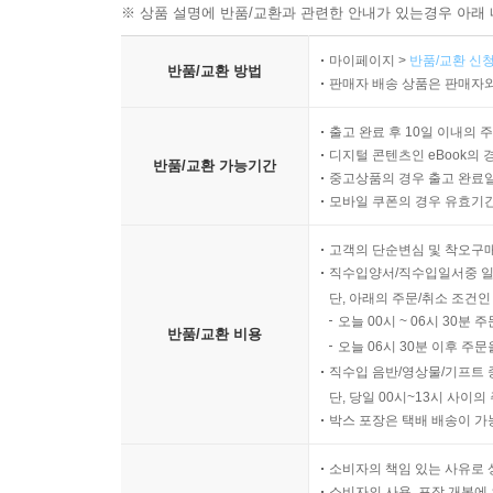
※ 상품 설명에 반품/교환과 관련한 안내가 있는경우 아래 
마이페이지 >
반품/교환 신청
반품/교환 방법
판매자 배송 상품은 판매자와
출고 완료 후 10일 이내의 
디지털 콘텐츠인 eBook의 
반품/교환 가능기간
중고상품의 경우 출고 완료일
모바일 쿠폰의 경우 유효기간(
고객의 단순변심 및 착오구
직수입양서/직수입일서중 일
단, 아래의 주문/취소 조건인
오늘 00시 ~ 06시 30분 
반품/교환 비용
오늘 06시 30분 이후 주문
직수입 음반/영상물/기프트 
단, 당일 00시~13시 사이
박스 포장은 택배 배송이 가
소비자의 책임 있는 사유로 
소비자의 사용, 포장 개봉에 