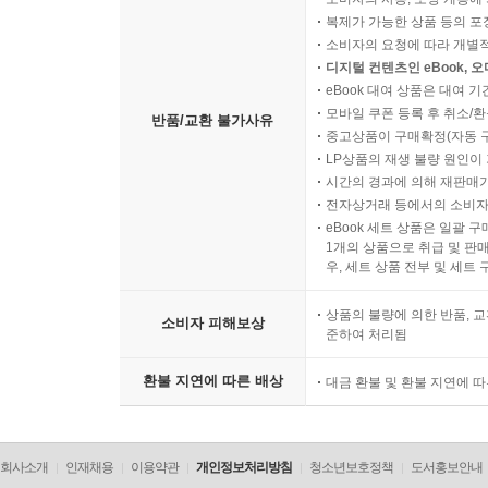
복제가 가능한 상품 등의 포장을 
소비자의 요청에 따라 개별
디지털 컨텐츠인 eBook, 
eBook 대여 상품은 대여 기
모바일 쿠폰 등록 후 취소/환
반품/교환 불가사유
중고상품이 구매확정(자동 
LP상품의 재생 불량 원인이 기
시간의 경과에 의해 재판매가
전자상거래 등에서의 소비자
eBook 세트 상품은 일괄 
1개의 상품으로 취급 및 판매
우, 세트 상품 전부 및 세트
상품의 불량에 의한 반품, 교
소비자 피해보상
준하여 처리됨
환불 지연에 따른 배상
대금 환불 및 환불 지연에 
회사소개
인재채용
이용약관
개인정보처리방침
청소년보호정책
도서홍보안내