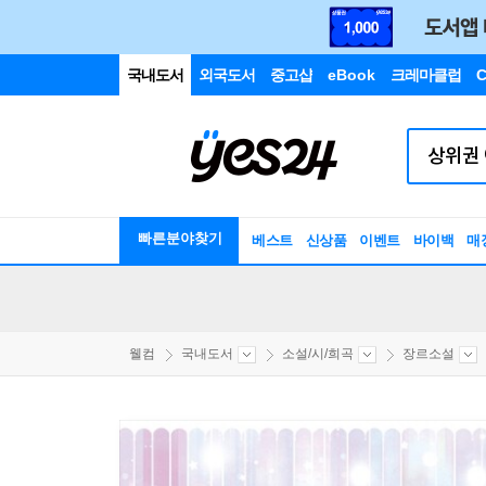
국내도서
외국도서
중고샵
eBook
크레마클럽
C
빠른분야찾기
베스트
신상품
이벤트
바이백
매
웰컴
국내도서
소설/시/희곡
장르소설