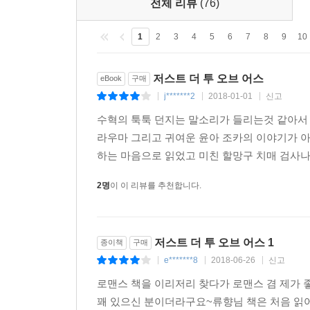
전체 리뷰
(76)
1
2
3
4
5
6
7
8
9
10
저스트 더 투 오브 어스
eBook
구매
j*******2
2018-01-01
신고
|
|
|
수혁의 툭툭 던지는 말소리가 들리는것 같아서
라우마 그리고 귀여운 윤아 조카의 이야기가 
하는 마음으로 읽었고 미친 할망구 치매 검사나 
2명
이 이 리뷰를 추천합니다.
저스트 더 투 오브 어스 1
종이책
구매
e*******8
2018-06-26
신고
|
|
|
로맨스 책을 이리저리 찾다가 로맨스 겸 제
꽤 있으신 분이더라구요~류향님 책은 처음 읽