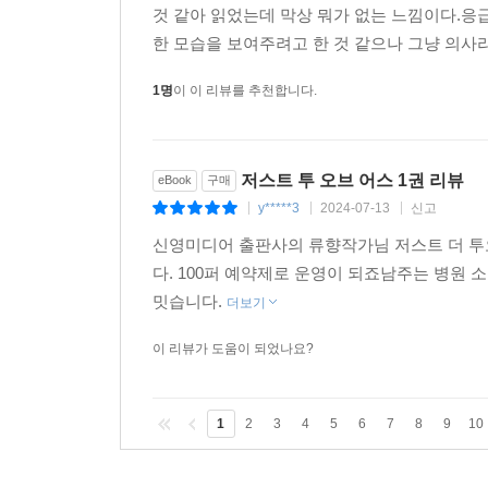
것 같아 읽었는데 막상 뭐가 없는 느낌이다.응
한 모습을 보여주려고 한 것 같으나 그냥 의사라
1명
이 이 리뷰를 추천합니다.
저스트 투 오브 어스 1권 리뷰
eBook
구매
y*****3
2024-07-13
신고
|
|
|
신영미디어 출판사의 류향작가님 저스트 더 투
다. 100퍼 예약제로 운영이 되죠남주는 병원
밋습니다.
더보기
이 리뷰가 도움이 되었나요?
1
2
3
4
5
6
7
8
9
10