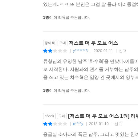
있는게..ㅋㅋ 또 본인은 그걸 잘 몰라 어리둥
1명
이 이 리뷰를 추천합니다.
저스트 더 투 오브 어스
종이책
구매
y*******3
2020-01-11
신고
|
|
|
류향님의 유명한 남주 '차수혁'을 만났다.이름마
로 시작한다. 사람과의 관계를 거부하는 남주
을 쓰고 있는 차수혁은 입양 간 곳에서의 양부로
1명
이 이 리뷰를 추천합니다.
[저스트 더 투 오브 어스 1권] 리
eBook
구매
n****y
2018-01-10
신고
|
|
|
응급실 소아과의 폭군 남주, 그리고 맛있는 한