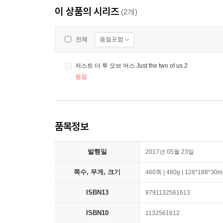
이 상품의 시리즈
(2개)
품절포함
전체
저스트 더 투 오브 어스 Just the two of us 2
품절
품목정보
발행일
2017년 05월 23일
쪽수, 무게, 크기
460쪽 | 480g | 128*188*30
ISBN13
9791132561613
ISBN10
1132561612