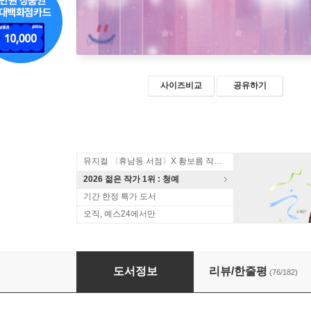
사이즈비교
공유하기
뮤지컬 〈휴남동 서점〉X 황보름 작가 북토크
2026 젊은 작가 1위 : 청예
기간 한정 특가 도서
오직, 예스24에서만
저스트 더 투 오브 어스 Just the two of us 1
도서정보
리뷰/한줄평
(76/182)