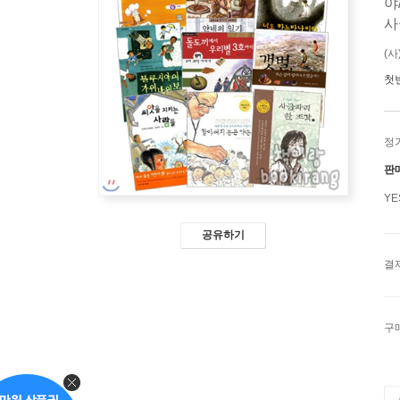
야
사
(
첫
정
판
Y
공유하기
결
구