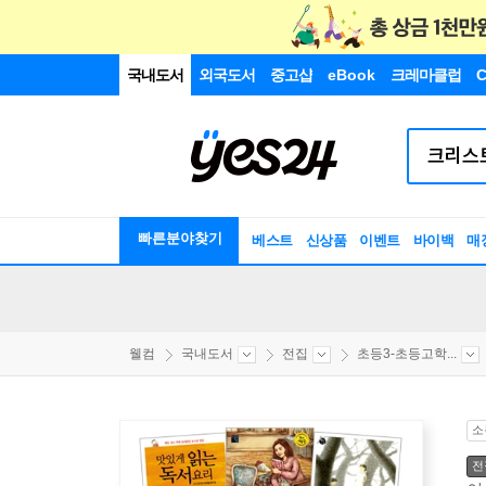
국내도서
외국도서
중고샵
eBook
크레마클럽
C
빠른분야찾기
베스트
신상품
이벤트
바이백
매
웰컴
국내도서
전집
초등3-초등고학...
소
전