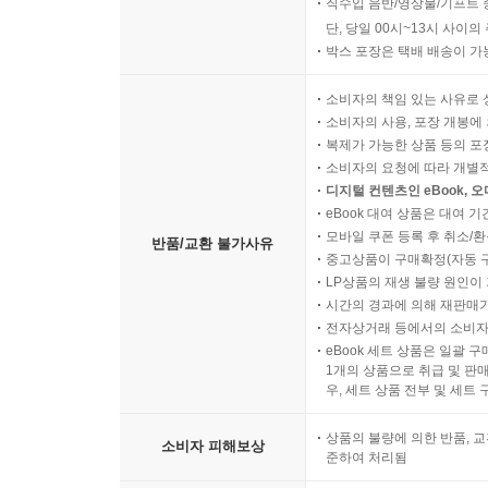
직수입 음반/영상물/기프트 
단, 당일 00시~13시 사이
박스 포장은 택배 배송이 가
소비자의 책임 있는 사유로 
소비자의 사용, 포장 개봉에 
복제가 가능한 상품 등의 포장을 
소비자의 요청에 따라 개별
디지털 컨텐츠인 eBook, 
eBook 대여 상품은 대여 기
모바일 쿠폰 등록 후 취소/환
반품/교환 불가사유
중고상품이 구매확정(자동 
LP상품의 재생 불량 원인이 기
시간의 경과에 의해 재판매가
전자상거래 등에서의 소비자
eBook 세트 상품은 일괄 
1개의 상품으로 취급 및 판매
우, 세트 상품 전부 및 세트
상품의 불량에 의한 반품, 교
소비자 피해보상
준하여 처리됨