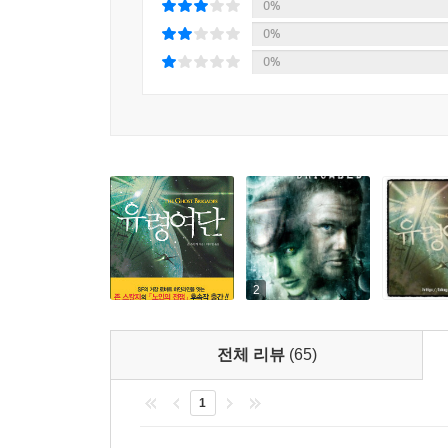
인류를 배신한 ‘샤를 부탱’을 찾아라!!
0%
눈부신 우주에서 펼쳐지는 숨막히는 전투와 음모!!
0%
0%
우주는 인류에게 위험한 곳이다. 그리고 더 위험해질
묶어주는 열쇠는 바로 인류를 배신한 과학자 샤를 부
연구에 주도적인 인물이었던 그가 우주개척연맹을 
배신했는지 알아내야만 한다.
우주개척연맹은 부탱의 DNA 조작을 통해 하이브
인류를 배신한 진짜 이유를 밝히려 하지만 그리 
포기하고 ‘유령여단’의 일원이 된다. 죽은 사람의 
전혀 느끼지 않는다. 재러드는 유령여단의 일원으
2
르레이, 에네샤, 오빈과의 외교적 음모가 하나하나 
전체 리뷰
(65)
유령여단으로서 임무를 수행하던 어느 날, 재러드
빠지게 된다. 그 속에 부탱이 인류를 배신한, 배신
1
사실도……. 재러드는 자신이 할 수 있는 최선의 ‘선