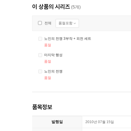
이 상품의 시리즈
(5개)
품절포함
전체
노인의 전쟁 3부작 + 외전 세트
품절
마지막 행성
품절
노인의 전쟁
품절
품목정보
발행일
2010년 07월 15일