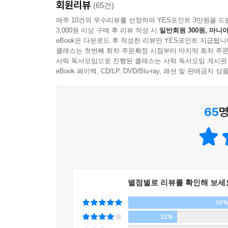
회원리뷰
페리 할아버지가 등장하지 않는다는 것. 이 책의
(65건)
슬프다. 존 페리는 75세에 젊은이의 몸을 얻었고
매주 10건의 우수리뷰를 선정하여 YES포인트 3만원을 드
3,000원 이상 구매 후 리뷰 작성 시
일반회원 300원, 마니아
의식을 얻었고 전쟁을 위해 태어났다. 젊고, 빠르고,
eBook은 다운로드 후 작성한 리뷰만 YES포인트 지급됩니
클래스는 첫번째 회차 주문확정 시점부터 마지막 회차 주문
전편과 정 반대 방향으로 간 속편! 속편을 출간
사락 독서모임으로 진행된 클래스는 사락 독서모임 게시판
속편이라 하면 주인공이 같을 필요는 없다 해도 
eBook 페이백, CD/LP, DVD/Blu-ray, 패션 및 판매금
택하지 않았다. 전편을 읽지 않은 독자라도 내용
눈길까지 사로잡는다. 때문에 드물게 성공적인 속편이
65
명
『유령여단』에서는 전편에 던져두었던 해결할 수 
방위군의 문제점도 드러난다. 사람의 의식을 다른
훨씬 깊게 고민한다. 그 속에서 펼쳐지는 전투와 
못하게 만든다. 만약 전편에 등장했던 존 페리의 시
별점별로 리뷰를 확인해 보세
전편을 뛰어넘어 긴장감 넘치는 밀리터리 SF 소설로
68
작가 특유의 농담을 만날 수 있다. 여전히 재미있고 
32%