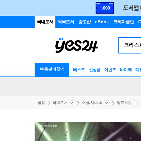
국내도서
외국도서
중고샵
eBook
크레마클럽
C
빠른분야찾기
베스트
신상품
이벤트
바이백
매
웰컴
국내도서
소설/시/희곡
장르소설