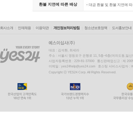
환불 지연에 따른 배상
대금 환불 및 환불 지연에 
회사소개
인재채용
이용약관
개인정보처리방침
청소년보호정책
도서홍보안내
대표 : 김석환, 최세라
주소 : 서울시 영등포구 은행로 11, 5층~6층(여의도동,일신
사업자등록번호 : 229-81-37000 통신판매업신고 : 제 200
이메일 : yes24help@yes24.com 호스팅 서비스사업자 :
Copyright ⓒ YES24 Corp. All Rights Reserved.