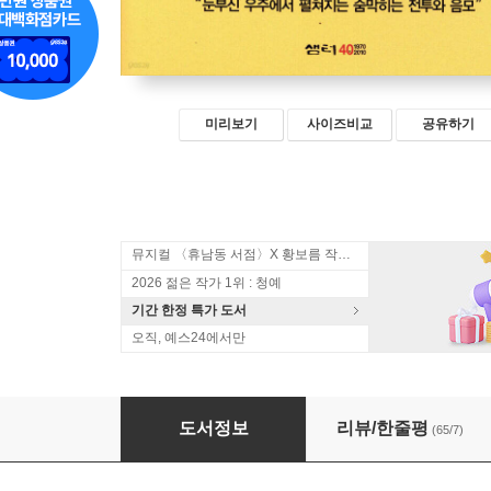
미리보기
사이즈비교
공유하기
뮤지컬 〈휴남동 서점〉X 황보름 작가 북토크
2026 젊은 작가 1위 : 청예
기간 한정 특가 도서
오직, 예스24에서만
유령여단
도서정보
리뷰/한줄평
(65/7)