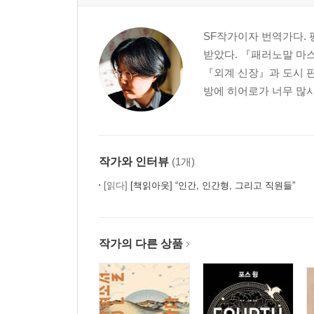
SF작가이자 번역가다.
받았다. 『패러노말 마
『외계 신장』과 도시 
방에 히어로가 너무 많사
작가와 인터뷰
(1개)
[읽다]
[책읽아웃] “인간, 인간형, 그리고 직원들”
작가의 다른 상품