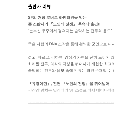
다. 이거였다. 이게 부탱을 배신의 길로 몰아넣은 사
출판사 리뷰
기분을 그대로 느꼈다. --- p.292
SF의 거장 로버트 하인라인을 잇는
“사실은 네 의식을 기록할 작정이야. 아주 자세히 
존 스칼지의 『노인의 전쟁』 후속작 출간!!
테고, 특수부대식 세뇌도 좀 받았겠지. 하지만 중요한 부
“눈부신 우주에서 펼쳐지는 숨막히는 전투와 음모”
재러드는 자신이 내려야 하는 선택에 압도당했고, 
죽은 사람의 DNA 조작을 통해 완벽한 군인으로 다시
할 수 있는 일이 얼마나 적은지를 떠올리니 암담해졌다
러나 지금은 어쩔 수가 없었다. 그는 눈을 감고 무엇
젊고, 빠르고, 강하며, 양심의 가책을 전혀 느끼지 
화려한 전투, 의식의 각성을 뛰어나게 재현한 최고의
--- p.424
숨막히는 전투와 음모 속에 인류는 과연 존재할 수 
『유령여단』, 전편 『노인의 전쟁』을 뛰어넘어
긴장감 넘치는 밀리터리 SF 소설로 다시 태어나다!!
『유령여단』은 분명 『노인의 전쟁』 후속편이다.
바뀌었고, 분위기는 진중해졌으며, 이야기는 훨씬