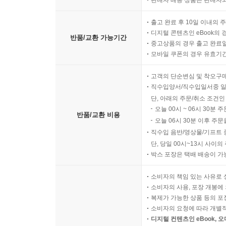
판매자 배송 상품은 판매자와
출고 완료 후 10일 이내의 
디지털 콘텐츠인 eBook의 
반품/교환 가능기간
중고상품의 경우 출고 완료일
모바일 쿠폰의 경우 유효기간(
고객의 단순변심 및 착오구
직수입양서/직수입일서중 일
단, 아래의 주문/취소 조건인
오늘 00시 ~ 06시 30분 
반품/교환 비용
오늘 06시 30분 이후 주문
직수입 음반/영상물/기프트 
단, 당일 00시~13시 사이
박스 포장은 택배 배송이 가
소비자의 책임 있는 사유로 
소비자의 사용, 포장 개봉에 
복제가 가능한 상품 등의 포장을 
소비자의 요청에 따라 개별
디지털 컨텐츠인 eBook, 