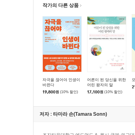
작가의 다른 상품
자극을 끊어야 인생이
어른이 된 당신을 위한
바뀐다
어린 왕자의 말
2
19,800
원
(10% 할인)
17,100
원
(10% 할인)
저자 : 타마라 손(Tamara Sonn)
조지타운대학교 에드먼드 A. 월시 국제·외교대