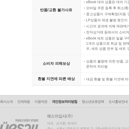
eBook 대여 상품은 대여 기
모바일 쿠폰 등록 후 취소/환
반품/교환 불가사유
중고상품이 구매확정(자동 
LP상품의 재생 불량 원인이 기
시간의 경과에 의해 재판매가
전자상거래 등에서의 소비자
eBook 세트 상품은 일괄 
1개의 상품으로 취급 및 판매
우, 세트 상품 전부 및 세트
상품의 불량에 의한 반품, 교
소비자 피해보상
준하여 처리됨
환불 지연에 따른 배상
대금 환불 및 환불 지연에 
회사소개
인재채용
이용약관
개인정보처리방침
청소년보호정책
도서홍보안내
대표 : 김석환, 최세라
주소 : 서울시 영등포구 은행로 11, 5층~6층(여의도동,일신