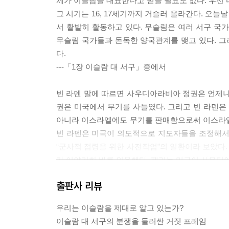
체가 이슬람을 대표한다고 믿을 필요도 없다. 우선 
그 시기는 16, 17세기까지 거슬러 올라간다. 오늘
서 활발히 활동하고 있다. 무슬림은 여러 서구 국
무슬림 국가들과 돈독한 양국관계를 맺고 있다. 
다.
---「1장 이슬람 대 서구」중에서
빈 라덴 말에 따르면 사우디아라비아 정권은 언제
권은 미국에서 무기를 사들였다. 그리고 빈 라덴은
아니라 이스라엘에도 무기를 판매함으로써 이스라엘
빈 라덴은 미국이 의도적으로 지도자들을 조정해서
“군사적 점령을 위한 사전작업”의 일환이라 보았다. 
가 이야기한 바를 인용했다. 페리는 미군이 사우디
---「2장 지하드: 메시지, 동기, 방법」중에서
출판사 리뷰
「알 바그다디에게 보내는 공개서한」은 또한 이미
우리는 이슬람을 제대로 알고 있는가?
대해 언급했다. 어떻게 경전을 활용해야 하고 경전이
이슬람 대 서구의 분쟁을 둘러싼 거짓 프레임
혼돈을 일으킨다. 코란은 7세기 초 유대교와 기독교,