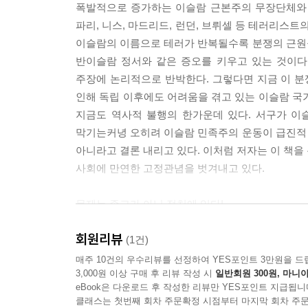
폭발적으로 증가하는 이슬람 근본주의 무장단체와 끊
코란은 다양한 구절을 통해 평화의 중요성과 정의에
파리, 니스, 마드리드, 런던, 브뤼셀 등 테러리스
성을 이야기한다. 코란을 해석하는 이들이 구절을 인
이슬람의 이름으로 테러가 반복될수록 분쟁의 근원
루는 코란의 구절이 평화기의 행위를 정당화하기 위해
반이슬람 정서와 같은 증오를 키우고 있는 것이다
---「3장 테러에 저항하는 무슬림」중에서
주장에 논리적으로 반박한다. 그렇다면 지금 이 분
인해 독립 이후에도 어려움을 겪고 있는 이슬람 국
영국령 팔레스타인은 반유대주의에 지쳐 도망갈 곳을
지금도 역사적 불행의 한가운데 있다. 서구가 
의 국가라고 확인하는 선언문을 발표했고 “이러한 목
막기는커녕 오히려 이슬람 민족주의 운동이 급진적
팔레스타인을 지배하도록 허용하는 협정 안에 포함
아니라고 결론 내리고 있다. 이처럼 저자는 이 책을
타인으로 이주하는 유대인을 받아들였다. 그러나 그런
사회에 만연한 고정관념을 벗겨내고 있다.
들이 봉기한 시대로 기록된다. 그러는 와중에 유
한 이주를 제한하려 애를 쓰자 유대인들은 영국 정
문제는 종교가 아닌 정치에 있다!
교인들과 격돌했다. 유럽의 유대인들이 생존 그 자
과격한 테러가 극심해지고 있는 오늘날, 『어떻게
---「4장 공동의 불만」중에서
회원리뷰
대해 명쾌하고도 통찰력 있게 분석한다. 1장에서는
(1건)
어떻게 형성되어왔는지 설명한다. 2장에서는 알 카에
매주 10건의 우수리뷰를 선정하여 YES포인트 3만원을 드
이 장에서 개략적으로 다룬 국가들은 대부분의 무
3,000원 이상 구매 후 리뷰 작성 시
일반회원 300원, 마니아
미국이 어떻게 이들을 자극하고 테러의 명분을 제
예다. 전 세계에서 의료 및 교육, 재해구호사업을
eBook은 다운로드 후 작성한 리뷰만 YES포인트 지급됩니
사실을 밝힌다. 3장에서는 실제 테러의 가장 
다. 그리고 이러한 노력들은 국제적으로 인정받고 
클래스는 첫번째 회차 주문확정 시점부터 마지막 회차 주문