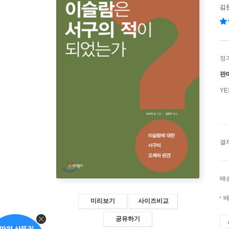
김
정
판
Y
결
배
배
미리보기
사이즈비교
공유하기