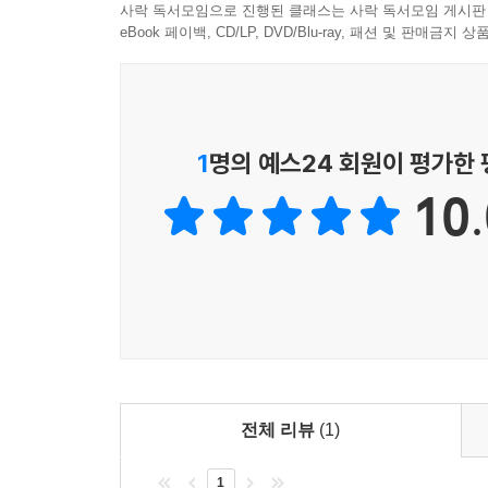
‘이슬람이 서구의 적인가’라는 질문을 ‘알 카에
사락 독서모임으로 진행된 클래스는 사락 독서모임 게시판
는 빈곤 감소를 위한 수단으로 마이크로 파이낸스(mi
4장에서는 그럼에도 불구하고 테러단체와 주류 무슬
eBook 페이백, CD/LP, DVD/Blu-ray, 패션 및 판매금
사회적 취약계층의 경제적 자립을 돕는 사업－옮긴이
국가들의 어려움과 실태를 다룬다. 5장에서는 인
도 있다. (…) 이들은 세계 공동체에 기여하는 무
앞서 서술한 정치 문제에 어떤 전략으로 대응하는
테러행위가 아닌, 이들이 바로 무슬림이 이룬 업적이
공포와 불신, 증오를 키우는 정책 대신 세계의 평화
---「5장 주류 무슬림의 전략」중에서
1
명의 예스24 회원이 평가한
헌팅턴과 루이스가 유럽 및 미국과 무슬림 국가 간
10.
부와는 상관없이, 무슬림들은 서구와 이슬람이 피
노하며 아프가니스탄과 이라크에서 진행 중인 서구의
무슬림의 입장에서 이 충돌 가설은 의심할 여지도 
---「6장 종교는 갈등의 근원이 아니다」중에서
전체 리뷰
(1)
1