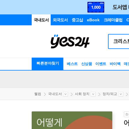
국내도서
외국도서
중고샵
eBook
크레마클럽
C
빠른분야찾기
베스트
신상품
이벤트
바이백
매
웰컴
국내도서
사회 정치
정치/외교
소