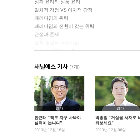
성격 윤리와 성품 윤리
일차적 강점 VS 이차적 강점
패러다임의 위력
패러다임의 전환이 갖는 위력
관점과 존재
원칙 중심의 패러다임
성장 및 변화의 원칙
우리가 문제를 보는 방식이 문제다
채널예스 기사
새로운 차원의 사고
(7개)
7가지 습관에 대한 개관
'습관'에 대한 정의
성숙의 연속선
효과성에 대한 정의
읽다
읽다
세 가지 종류의 자산
한근태 “책도 자꾸 사봐야
박종일 “거실을 서재로 
실력이 늡니다”
꿔보세요”
조직의 생산능력
2013년 12월 18일
2013년 12월 06일
이 책의 사용방법
이 책의 기대효과