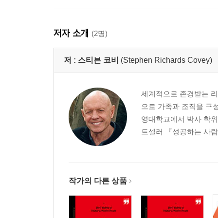
2부 개인의 승리
저자 소개
(2명)
숩관 1 주도적이 되라
저 :
스티븐 코비
(Stephen Richards Covey)
사회적 거울
자극과 반응 사이
'주도성'에 대한 정의
세계적으로 존경받는 리더
적극적이 되라
으로 가족과 조직을 구
능동적 행동과 피동적 행동
영대학교에서 박사 학위를
주도적인 말을 하라
트셀러 『성공하는 사람들
관심의 원/영향력의 원
직접적 통제, 간접적 통제, 통제할 수 없는 경우
영향력의 원 확대
기대와 결의
작가의 다른 상품
결과와 실수
약속과 이행
주도성의 개발을 위한 30일간의 실험