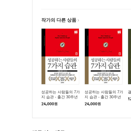
가족 사명서
조직 사명서
습관 2의 적용을 위한 제언
작가의 다른 상품
습관 3 소중한 것을 먼저 하라
독립의지의 힘
시간관리의 네 가지 세대
제2사분면
"못한다"라고 말할 수 있는 용기
제2사분면으로의 이동
제2사분면의 도구
제2사분면의 자기관리자
성공하는 사람들의 7가
성공하는 사람들의 7가
실행 방법
지 습관 - 출간 30주년
지 습관 - 출간 30주년
1
뉴에디션2 (큰글자책)
뉴에디션1 (큰글자책)
제4세대 시간 관리
24,000
원
24,000
원
위임: 생산/생산능력 활동의 증대
지시적 위임
신임적 위임