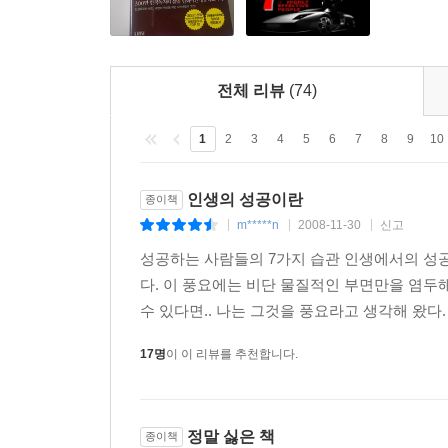
4부
전체 리뷰
(74)
습관 7 끊임없이 쇄신하라
쇄신의 네 가지 차원
1
2
3
4
5
6
7
8
9
10
신체적 차원
영적 차원
정신적/지적 차원
인생의 성공이란
종이책
사회적/감정적 차원
m*****n
2008-11-30
신고
|
|
|
다른 사람의 각본화
성공하는 사람들의 7가지 습관 인생에서의 성공이
쇄신의 균형
다. 이 풍요에는 비단 물질적인 부면만을 염두해 
쇄신의 시너지 효과
수 있다면.. 나는 그것을 풍요라고 생각해 왔다. 그
나선형 상승
습관 7의 적용을 위한 제언
17명
이 이 리뷰를 추천합니다.
내면으로부터의 변화를 다시 강조하며
세대간의 유대
정말 싫은 책
종이책