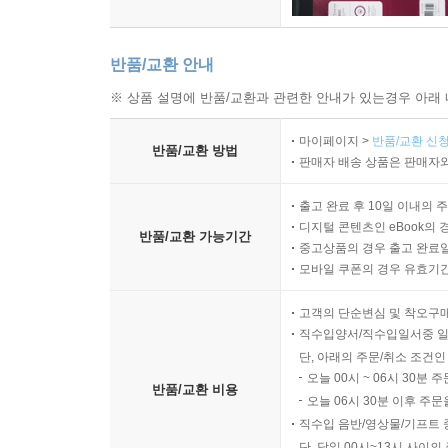
반품/교환 안내
※ 상품 설명에 반품/교환과 관련한 안내가 있는경우 아래 
마이페이지 >
반품/교환 신청
반품/교환 방법
판매자 배송 상품은 판매자와
출고 완료 후 10일 이내의 
디지털 콘텐츠인 eBook의 
반품/교환 가능기간
중고상품의 경우 출고 완료일
모바일 쿠폰의 경우 유효기간(
고객의 단순변심 및 착오구
직수입양서/직수입일서중 일
단, 아래의 주문/취소 조건인
오늘 00시 ~ 06시 30분 
반품/교환 비용
오늘 06시 30분 이후 주문
직수입 음반/영상물/기프트 
단, 당일 00시~13시 사이