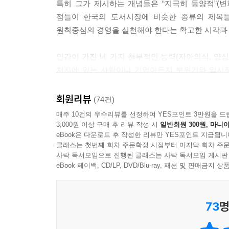
'패-패'적 사고
특히 그가 제시하는 개념들은 “지극히 동양적”(
'승'적 사고
점들이 한국의 도서시장에 비슷한 종류의 제목들
어떤 것이 최적의 선택인가?
원칙중심의 경영을 실천해야 한다는 확고한 시각과 
'승-승 안이면 무거래' 사고
승-승의 다섯 차원
인간이 가진 네 가지 천부적인 능력(자아의식, 양심
내적 성품
처지에 있는 사람이나 기업이든지 분위기와 일시적
인간관계
있다. 이것은 비록 이 개념들이 미국에서 시작되
합의
원인이고, ‘7가지 습관’의 최고 강점이다.
회원리뷰
(74건)
승-승의 관리자 훈련
매주 10건의 우수리뷰를 선정하여 YES포인트 3만원을 드
승-승의 이행합의
“참된 변화는 내면에서부터 시작되어야 한다. 나뭇잎
3,000원 이상 구매 후 리뷰 작성 시
일반회원 300원, 마니아
시스템
eBook은 다운로드 후 작성한 리뷰만 YES포인트 지급됩니
사고의 바탕이자 기본인 패러다임을 바꿈으로써만
클래스는 첫번째 회차 주문확정 시점부터 마지막 회차 주문
과정
창조해 준다.”〈스티븐 코비, “성공하는 사람들의 
사락 독서모임으로 진행된 클래스는 사락 독서모임 게시판
습관 4의 적용을 위한 제언
eBook 페이백, CD/LP, DVD/Blu-ray, 패션 및 판매금
습관 5 먼저 이해하고 다음에 이해시켜라
내적 성품과 커뮤니케이션
73
명
공감적 경청
처방하기 전에 진단하라