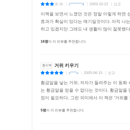
변환자가 되는 것
c********d
2003-10-22
신고
|
|
|
이책을 보면서 느꼈던 것은 정말 이렇게 하면 
필자의 개인적인 메모
효과가 확실이 있다는 얘기일것이다. 아직 나는
부록1: 여러 가지 생활중심에 따른 지각의 형태
하고 있겠지만 그래도 내 생활이 많이 잘못됐다
부록2: 제2사분면의 사무실 일정 계획
찾아보기
16명
이 이 리뷰를 추천합니다.
거위 키우기
종이책
y****u
2005-06-15
신고
|
|
|
황금알을 낳는 거위. 저자가 들려주는 이 동화
는 황금알을 얻을 수 없다는 것이다. 황금알을
정이 필요하다. 그런 의미에서 이 책은 ‘거위를
5명
이 이 리뷰를 추천합니다.