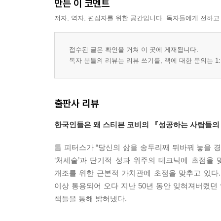
만든 이 코멘트
제2사분면의 패러다임
습관 3의 적용을 위한 제언
저자, 역자, 편집자를 위한 공간입니다. 독자들에게 전하고
3부 대인관계의 승리
접수된 글은 확인을 거쳐 이 곳에 게재됩니다.
독자 분들의 리뷰는 리뷰 쓰기를, 책에 대한 문의는 1:
상호의존의 패러다임
감정은행계좌
여섯 가지 주요 예입 수단
출판사 리뷰
사랑의 법칙과 인생의 법칙
'생산'문제는 '생산능력'의 기회이다
한국인들은 왜 스티븐 코비의 『성공하는 사람들의
상호의존성의 습관
톰 피터스가 “당신의 삶을 송두리째 뒤바꿔 놓을 
습관 4 승-승을 생각하라
‘처세술’과 단기적 성과 위주의 테크닉에 초점을
인간관계의 여섯 가지 패러다임
개조를 위한 근본적 가치관에 초점을 맞추고 있다.
'승-승'적 사고
이상 통용되어 오다 지난 50년 동안 잊혀져버렸던
'승-패'적 사고
책들을 통해 밝혀냈다.
'패-승'적 사고