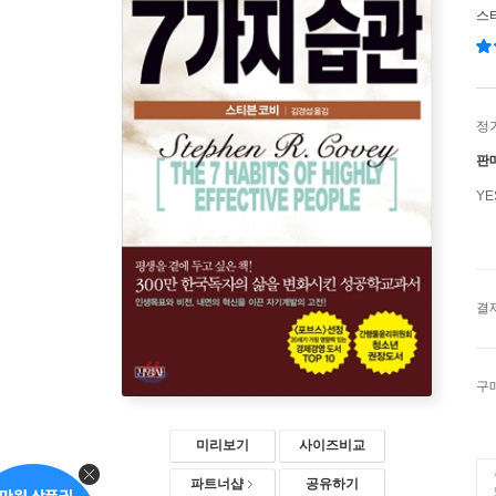
스
정
판
Y
결
구
미리보기
사이즈비교
파트너샵
공유하기