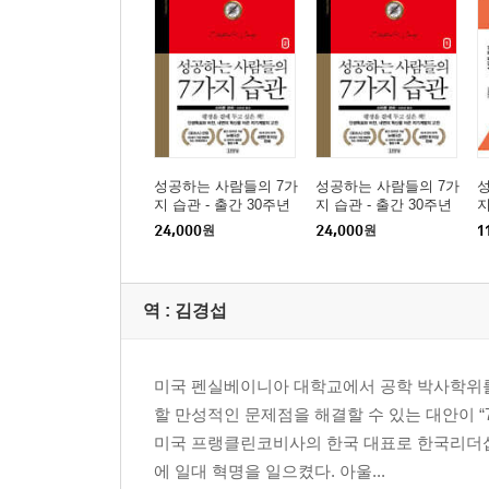
습관 1의 적용을 위한 제언
습관 2 끝을 생각하며 시작하라
"끝을 생각하며 시작하라"는 무엇을 의미하는가?
모든 것은 두 번 창조된다
자기 설계와 다른 사람의 설계
성공하는 사람들의 7가
성공하는 사람들의 7가
성
리더십과 관리능력, 두 개의 창조
지 습관 - 출간 30주년
지 습관 - 출간 30주년
지
새로운 각본을 써라, 자신에 대해 첫 번째 창조라가
뉴에디션2 (큰글자책)
뉴에디션1 (큰글자책)
24,000
원
24,000
원
1
자기 사명서
삶의 네 가지 요소
각종 생활 중심
역 :
김경섭
자기생활 중심
원칙 중심
미국 펜실베이니아 대학교에서 공학 박사학위를
자기 사명서의 작성 및 활용방법
할 만성적인 문제점을 해결할 수 있는 대안이 
종합적 사고를 하라
미국 프랭클린코비사의 한국 대표로 한국리더십
오른쪽 뇌 개발을 위한 두 가지 방법
에 일대 혁명을 일으켰다. 아울...
역할과 목표의 확인