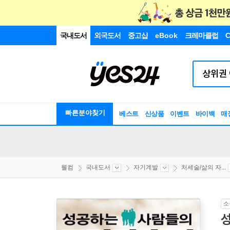
국내도서
외국도서
중고샵
eBook
크레마클럽
C
빠른분야찾기
베스트
신상품
이벤트
바이백
매
웰컴
국내도서
자기계발
처세술/삶의 자...
소