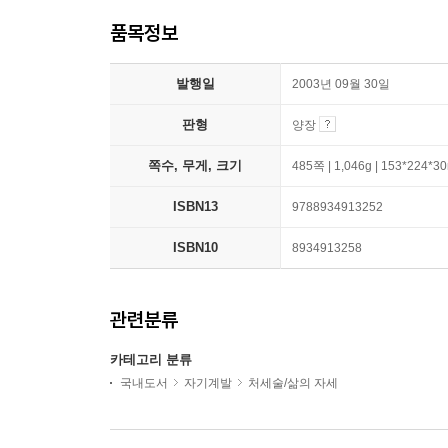
품목정보
발행일
2003년 09월 30일
판형
양장
쪽수, 무게, 크기
485쪽 | 1,046g | 153*224*
ISBN13
9788934913252
ISBN10
8934913258
관련분류
카테고리 분류
국내도서
자기계발
처세술/삶의 자세