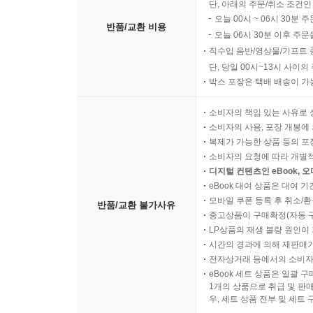
단, 아래의 주문/취소 조건인
오늘 00시 ~ 06시 30분 
반품/교환 비용
오늘 06시 30분 이후 주문
직수입 음반/영상물/기프트 
단, 당일 00시~13시 사이
박스 포장은 택배 배송이 가
소비자의 책임 있는 사유로 
소비자의 사용, 포장 개봉에 
복제가 가능한 상품 등의 포장을 
소비자의 요청에 따라 개별
디지털 컨텐츠인 eBook, 
eBook 대여 상품은 대여 기
모바일 쿠폰 등록 후 취소/환
반품/교환 불가사유
중고상품이 구매확정(자동 
LP상품의 재생 불량 원인이 기
시간의 경과에 의해 재판매가
전자상거래 등에서의 소비자
eBook 세트 상품은 일괄 
1개의 상품으로 취급 및 판매
우, 세트 상품 전부 및 세트