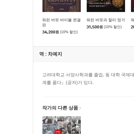
황금비가 내리는 15분을 잡아라
특강 4: 경영진이 지켜야 할 단 한 가지 규칙
워런 버핏 바이블 완결
워런 버핏과 찰리 멍거
워
판
31,500
원
(10% 할인)
2
34,200
원
(10% 할인)
Q&A: 출근하는 것이 즐거운 회사
누구를 위해 일할 것인가
적더라도 능력 있는 사람과 일하라
역 :
차예지
03. 성공적인 삶의 조건
고려대학교 서양사학과를 졸업, 동 대학 국제
Q&A: 옆을 돌아볼 줄 아는 부자가 되라
계를 품다』(공저)가 있다.
내 돈은 사회에서 온 것이다
부자가 더 많은 세금을 내야 하는 이유
교육에는 불평등이 있어서는 안 된다
작가의 다른 상품
역자 후기_ 워렌 버핏이 직접 들려주는 투자 철학과