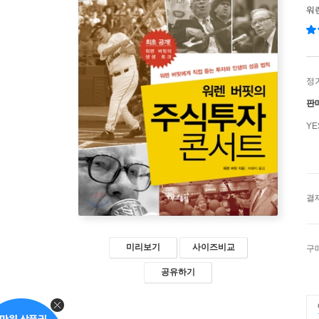
워
정
판
Y
결
미리보기
사이즈비교
구
공유하기