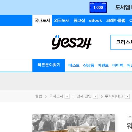
국내도서
외국도서
중고샵
eBook
크레마클럽
C
빠른분야찾기
베스트
신상품
이벤트
바이백
매
웰컴
국내도서
경제 경영
투자/재테크
소