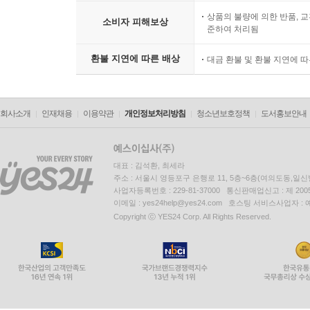
상품의 불량에 의한 반품, 교
소비자 피해보상
준하여 처리됨
환불 지연에 따른 배상
대금 환불 및 환불 지연에 
회사소개
인재채용
이용약관
개인정보처리방침
청소년보호정책
도서홍보안내
대표 : 김석환, 최세라
주소 : 서울시 영등포구 은행로 11, 5층~6층(여의도동,일신
사업자등록번호 : 229-81-37000 통신판매업신고 : 제 200
이메일 : yes24help@yes24.com 호스팅 서비스사업자 :
Copyright ⓒ YES24 Corp. All Rights Reserved.