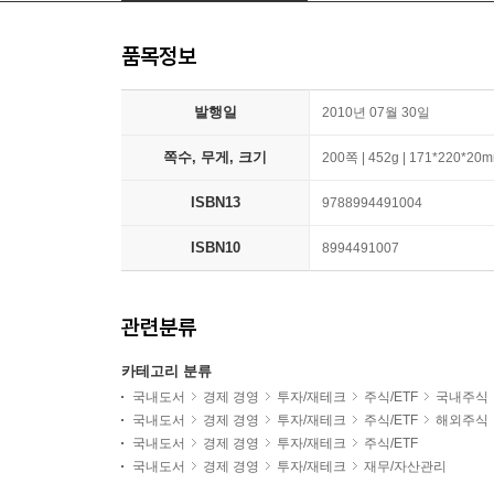
품목정보
발행일
2010년 07월 30일
쪽수, 무게, 크기
200쪽 | 452g | 171*220*20
ISBN13
9788994491004
ISBN10
8994491007
관련분류
카테고리 분류
국내도서
경제 경영
투자/재테크
주식/ETF
국내주식
국내도서
경제 경영
투자/재테크
주식/ETF
해외주식
국내도서
경제 경영
투자/재테크
주식/ETF
국내도서
경제 경영
투자/재테크
재무/자산관리