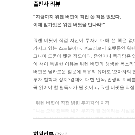
출판사 리뷰
나는 경영자란 일어날 수 있는 모든 가능성을 설명
가 CEO의 사무실에 들어와 “방금 무슨 일이 일어
“지금까지 워렌 버핏이 직접 쓴 책은 없었다,
일정한 수익을 내는 데 장애물이 될 수 있습니다. 
이제 발가벗은 워렌 버핏을 만나라!”
하게 관리할 수만 있다면, 보험도 좋은 사업이 될 수 있어요
워렌 버핏이 직접 자신이 투자에 대해 쓴 책은 없
우리는 경기든 기업이든 비관적인 분위기일 때 투자
가지고 있는 스노볼이나, 며느리로서 오랫동안 워렌
사우스벤드 주유소 인수 계획이 있다면, 나는 주
그나마 도움이 됐던 정도이다. 증언이나 목격담은 
로 매력적인 가격에 주유소를 살 수 있을 테니까요
이 책이 특별한 이유는 워렌 버핏의 생생한 목소리
전망에 관심이 없어요. 그런 이야기가 쓰인 것은 한
버핏은 날카로운 질문에 특유의 유머로 ‘오마하의 
일어날지에 대해 써놓은 것은 보지 않아요. ---p. 092
투자 철학과 정치?경제에 대한 안목, 인생의 지혜를
꼭 읽어야 할 필독서가 될 것이고, 워렌 버핏을 직
우리는 신시내티에 있는 유니폼 회사인 페크하이머를 
락을 해왔습니다. 우리의 연례 보고서에 우리가 어
_워렌 버핏이 직접 밝힌 투자자의 자격
어느 날 페크하이머의 CEO는 나에게 이런 편지를 
“나는 오래 전부터 내가 부자가 될 것이라는 사실을
계약을 했어요. 나는 신시내티에 가본 적도 없고, 당
나는 이 사실을 단 한 번도 의심해본 적이 없다. 당신
내오고 있습니다. 나는 그 회사를 잘 샀다고 생각해요. --
회원리뷰
워렌 버핏은 경쾌하고 재치 있는 말솜씨로 투자 비법
(22건)