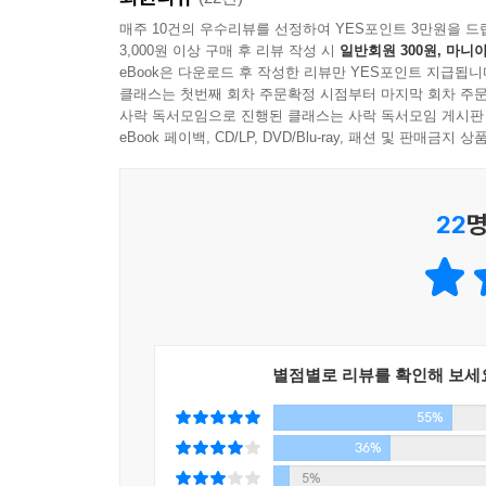
우리 회사에는 알츠하이머에 걸린 임원이 한 명 있었
투자 철학은 그 자체로 가치투자라고 할 수 있다. 
매주 10건의 우수리뷰를 선정하여 YES포인트 3만원을 드
요. 다행히 회사는 알츠하이머에 걸린 임원이 있었
3,000원 이상 구매 후 리뷰 작성 시
일반회원 300원, 마니아
먼저 워렌 버핏은 주식을 사기 전에 반드시 그 이유
이머에 걸린 사람도 경영할 수 있을 정도로 좋은 회사만 사
eBook은 다운로드 후 작성한 리뷰만 YES포인트 지급됩니
작은 기업이 큰 기업을 앞서 나가는 사례를 설명하면
클래스는 첫번째 회차 주문확정 시점부터 마지막 회차 주문
찾을 것을 권한다. 하지만 이런 기업을 찾는 
사락 독서모임으로 진행된 클래스는 사락 독서모임 게시판
이미 엄청난 부를 이루셨는데요. 이제 버핏 회장님
읽어본다면, 어느 순간 툭 튀어나온다고 말한다.
eBook 페이백, CD/LP, DVD/Blu-ray, 패션 및 판매금
주주총회에서 말씀드렸다시피 미국에서 제일 오래 사
가장 주의해야 할 것은 주식 중개인의 말을 듣거
래도 살았네!” 나는 가능한 한 내가 지금 하는 일을
위해서는 자신의 능력의 범위를 정확하게 설정하는 
그게 나에게 큰 차이를 만들지 않거든요. 나는 다른 
22
명
속 할 수 있을 정도로 건강한 것 말고는 더 바라는 게
_워렌 버핏이 털어놓는 위대한 기업의 비밀
---p. 172-173
“우리보다 작은 사람을 고용하면 우리 회사는 언젠가
우리보다 큰 사람을 고용하면 거인 회사로 거듭날 것
나는 소비를 많이 할수록 세율이 올라가는 누진소
입니다. 공평함이라는 면에서 누진소비세가 가장 
워렌 버핏의 버크셔 해서웨이에는 임원회의가 없다
더 좋을 것이라고 생각합니다. 시간이 지날수록 더 
별점별로 리뷰를 확인해 보세
있도록 도와줄 뿐이다. 당연히 회사 경영에 간섭하
55%
투자처를 찾아 돈을 배분하는 것이다.
---p. 179
워렌 버핏은 기업을 인수할 때 경영, 가격, 사람 
36%
인수할 때 첫 번째로 자신에게 회사를 판 후에도
5%