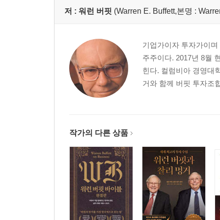
Q&A: 변화는 투자자의 적이다
저 :
워런 버핏
(Warren E. Buffett,본명 : Warre
저평가된 주식을 싸게 사라
투자 대상 회사의 모든 것을 파악하라
기업가이자 투자가이며 자
경제적 해자
주주이다. 2017년 8월
우량 기업을 골라 적정 가격에 매수하라
힌다. 컬럼비아 경영대
효율적 시장이론
거와 함께 버핏 투자조합
노아의 방주식 투자
차별화시킬 수 있는 독점력 있는 회사
기회를 잡으면 놓치지 않는다
투자 철학이 모든 걸 결정한다
작가의 다른 상품
02. 위대한 기업의 비밀
특강 3: 주인의식이 넘쳐나는 회사를 주목하라
싸게 팔고 진실을 말하자
일을 사랑하는 사람들
이해하지 못하는 것을 살 이유는 없다