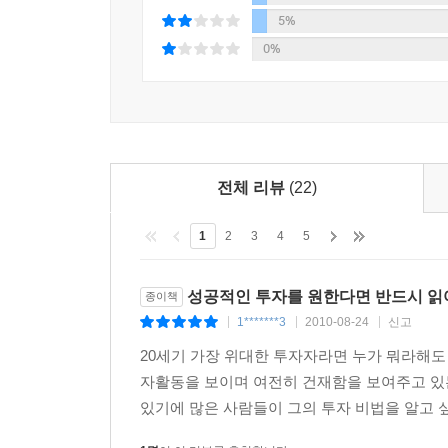
사람들을 선택한다. 버크셔 해서웨이에 회의가 없는
5%
한 번 인수한 기업은 팔지 않듯이, 워렌 버핏은 선
0%
_워렌 버핏이 말하는 성공적인 삶의 조건
“명성을 쌓는 데는 20년이라는 세월이 걸리지만, 
그것을 명심한다면 행동이 달라질 것이다.”
전체 리뷰
(22)
최근 들어 워렌 버핏과 빌 게이츠는 미국의 억만장
것이기 때문에, 받은 것을 사회에 환원해야 한
1
2
3
4
5
‘난자복권’에 당첨된 것이라고 말하는 워렌 버핏은
대해 모범이 되고 있다.
성공적인 투자를 원한다면 반드시 읽
종이책
비즈니스맨에서부터 학생, 그리고 투자를 시작하는 
1*******3
2010-08-24
신고
|
|
|
인생, 정치관에 이르기까지 이 시대의 사람들에게 귀
사람을 제대로 볼 줄 아는 안목과 학력이 아닌 
20세기 가장 위대한 투자자라면 누가 뭐라해도 
‘현인’이라고 부를 만하다.
자활동을 보이며 여전히 건재함을 보여주고 있는
있기에 많은 사람들이 그의 투자 비법을 알고 싶