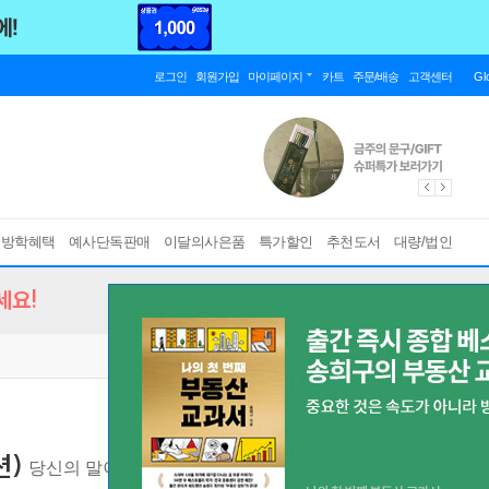
로그인
회원가입
마이페이지
카트
주문/배송
고객센터
Gl
름방학혜택
예사단독판매
이달의사은품
특가할인
추천도서
대량/법인
세요!
션)
당신의 말이 누군가에게 한 송이 꽃이 되기를