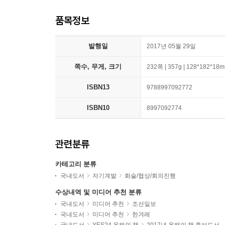
품목정보
발행일
2017년 05월 29일
쪽수, 무게, 크기
232쪽 | 357g | 128*182*18
ISBN13
9788997092772
ISBN10
8997092774
관련분류
카테고리 분류
국내도서
자기계발
화술/협상/회의진행
수상내역 및 미디어 추천 분류
국내도서
미디어 추천
조선일보
국내도서
미디어 추천
한겨레