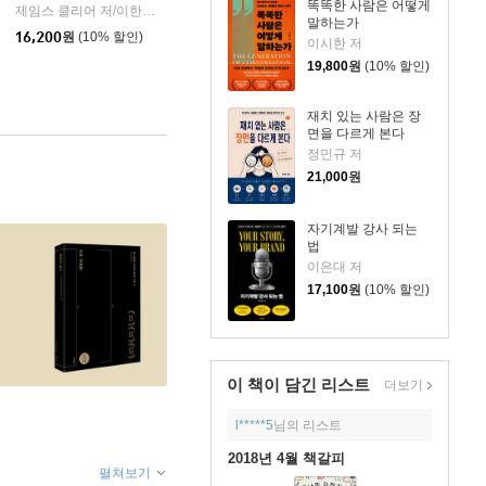
션)
똑똑한 사람은 어떻게
제임스 클리어 저/이한이 역
비즈니스북스
|
말하는가
16,200
원
(10% 할인)
이시한 저
19,800
원
(10% 할인)
재치 있는 사람은 장
면을 다르게 본다
정민규 저
21,000
원
자기계발 강사 되는
법
이은대 저
17,100
원
(10% 할인)
이 책이 담긴
리스트
더보기
l*****5
님의 리스트
2018년 4월 책갈피
펼쳐보기