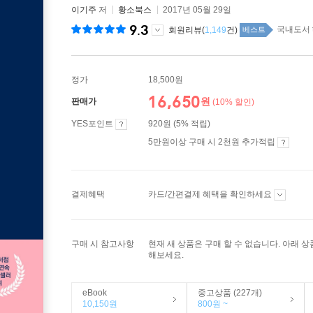
이기주
저
황소북스
2017년 05월 29일
9.3
국내도서 t
회원리뷰(
1,149
건)
베스트
정가
18,500원
16,650
원
판매가
(10% 할인)
YES포인트
920원 (5% 적립)
5만원이상 구매 시 2천원 추가적립
결제혜택
카드/간편결제 혜택을 확인하세요
구매 시 참고사항
현재 새 상품은 구매 할 수 없습니다. 아래 
해보세요.
eBook
중고상품 (227개)
10,150원
800원 ~