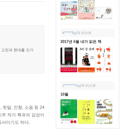
k*****3
님의 리스트
2017년 6월 내가 읽은 책
. 고전과 현대를 오가
c********u
님의 리스트
10월
말, 인향, 소음 등 24
기주 작가 특유의 감성이
독서이기도 하다.