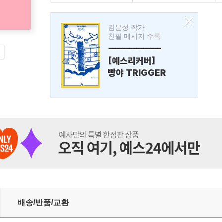
김은성 작가
친필 메시지 수록
---------------
[예스리커버]
빵야 TRIGGER
배송/반품/교환