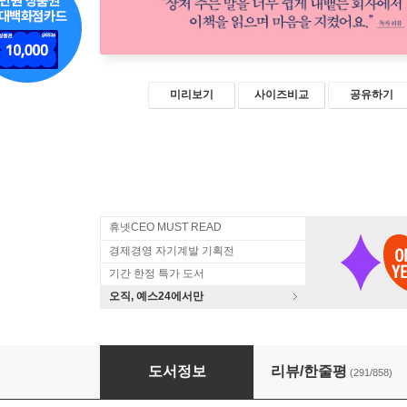
미리보기
사이즈비교
공유하기
휴넷CEO MUST READ
경제경영 자기계발 기획전
기간 한정 특가 도서
오직, 예스24에서만
말의 품격(7주년 기념 플라워 에디션)
도서정보
리뷰/한줄평
(291/858)