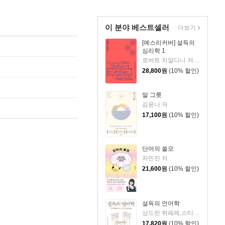
이 분야 베스트셀러
더보기
[예스리커버] 설득의
심리학 1
로버트 치알디니 저/황혜숙,임상훈 공역
28,800
원
(10% 할인)
말 그릇
김윤나 저
17,100
원
(10% 할인)
단어의 쓸모
차민진 저
21,600
원
(10% 할인)
설득의 언어학
상드린 쥐페레,스티브 오즈발,파스칼 지각스저/하현주 역
17,820
원
(10% 할인)