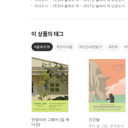
국내도서
YES24 올해의 책
2017년 올해의 책 후보도서
국내도서
YES24 올해의 책
2017년 올해의 책 선정도서
이 상품의 태그
#올해의책
#언어의힘
#인간내면탐구
#관계
#
안녕이라 그랬어 (집 에
긴긴밤
디션)
루리 글,그림
문학동네
|