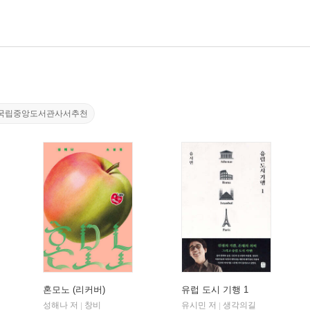
국립중앙도서관사서추천
혼모노 (리커버)
유럽 도시 기행 1
성해나 저
창비
유시민 저
생각의길
|
|