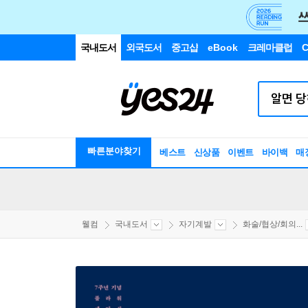
국내도서
외국도서
중고샵
eBook
크레마클럽
C
빠른분야찾기
베스트
신상품
이벤트
바이백
매
웰컴
국내도서
자기계발
화술/협상/회의...