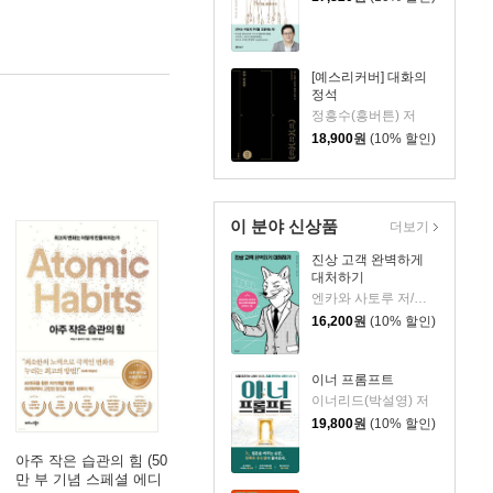
[예스리커버] 대화의
정석
정흥수(흥버튼) 저
18,900
원
(10% 할인)
이 분야 신상품
더보기
진상 고객 완벽하게
대처하기
엔카와 사토루 저/이주 역
16,200
원
(10% 할인)
이너 프롬프트
이너리드(박설영) 저
19,800
원
(10% 할인)
아주 작은 습관의 힘 (50
만 부 기념 스페셜 에디