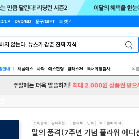
D/LP
DVD/BD
문구
/GIFT
티켓
장안내
채널예스
사락
예스펀딩
클래스24
독서유형검사
여
RBTI Lab
독서유형검사
주말에는 더욱 알뜰하게!
최대 2,000원 상품권 받으
소득공제
강력추천
오늘의책
단독
2017 올해의 책
말의 품격(7주년 기념 플라워 에디