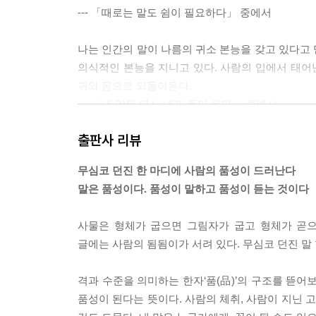
--- 「때로는 말도 쉼이 필요하다」 중에서
나는 인간의 말이 나름의 귀소 본능을 갖고 있다고
의식적인 본능을 지니고 있다. 사람의 입에서 태어난
귀와 몸으로 되돌아온다.
--- 「내 말은 다시 내게 돌아 온다」 중에서
출판사 리뷰
다음은 프랑스 카페에 걸려 있는 메뉴판을 우리말로
· “커피” → 7유로
무심코 던진 한 마디에 사람의 품성이 드러난다
· “커피 주세요” → 4.25유로
말은 품성이다. 품성이 말하고 품성이 듣는 것이다
· “안녕하세요, 커피 한 잔 주세요” → 1.40유로
조금 매정하기는 하지만 기발한 가격표 아닌가. 고객
사물은 형체가 굽으면 그림자가 굽고 형체가 곧으
--- 「말은 한 사람의 입에서 나오지만 천 사람의 
글에는 사람의 됨됨이가 서려 있다. 무심코 던진 말
누군가를 손가락질하는 순간 상대를 가리키는 손가락은
격과 수준을 의미하는 한자‘품(品)’의 구조를 뜯어보
할 수 있을 때 비로소 검지를 들어야 한다. 타인을
품성이 된다는 뜻이다. 사람의 체취, 사람이 지닌 
아가지만, 진짜 지적은 함부로 지적하지 않는 법을 