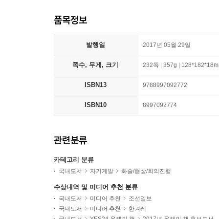
품목정보
발행일
2017년 05월 29일
쪽수, 무게, 크기
232쪽 | 357g | 128*182*18
ISBN13
9788997092772
ISBN10
8997092774
관련분류
카테고리 분류
국내도서
자기계발
화술/협상/회의진행
수상내역 및 미디어 추천 분류
국내도서
미디어 추천
조선일보
국내도서
미디어 추천
한겨레