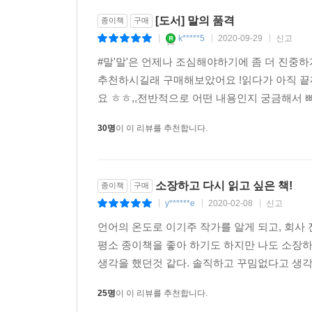
[도서] 말의 품격
종이책
구매
k*****5
2020-09-29
신고
|
|
|
#말'말'은 언제나 조심해야하기에 좀 더 진중
추천하시길래 구매해보았어요 !읽다가 아직 끝
요 ㅎㅎ,,전반적으로 어떤 내용인지 궁금해서 
30명
이 이 리뷰를 추천합니다.
소장하고 다시 읽고 싶은 책!
종이책
구매
y******e
2020-02-08
신고
|
|
|
언어의 온도로 이기주 작가를 알게 되고, 회사
평소 종이책을 좋아 하기도 하지만 나도 소장하
생각을 했던것 같다. 솔직하고 꾸밈없다고 생각했
25명
이 이 리뷰를 추천합니다.