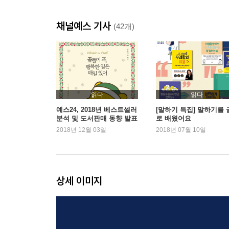
간결 말의 분량에 얽매일 필요가 없다
채널예스 기사
긍정 말은 종종 현실과 공명한다
(42개)
둔감 천천히 반응해야 속도를 따라잡는다
시선 관점의 중심을 기울이는 일
뒷말 내 말은 다시 내게 돌아온다
3강 언위심성(言爲心聲) 말은 마음의 소리다
읽다
읽다
예스24, 2018년 베스트셀러
[말하기 특집] 말하기를 
분석 및 도서판매 동향 발표
로 배웠어요
인향 사람의 향기
2018년 12월 03일
2018년 07월 10일
언행 말과 행동 사이의 간극
본질 쉽게 섞이거나 사라지지 않는 것
표현 언어의 무늬와 결을 다채롭게
관계 만드는 것이 아니라 쌓는 것
상세 이미지
소음 뾰족하고 시끄러운 소리
4강 대언담담(大言炎炎) 큰 말은 힘이 있다