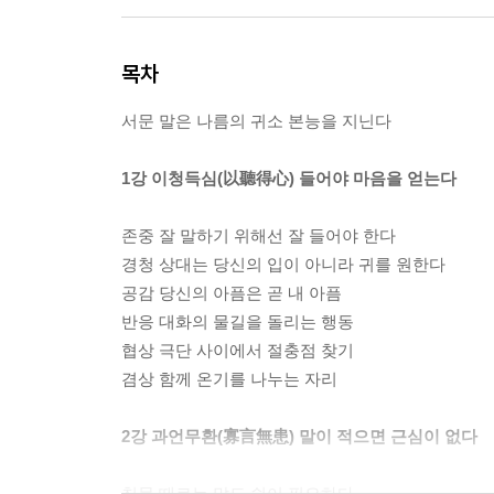
목차
서문 말은 나름의 귀소 본능을 지닌다
1강 이청득심(以聽得心) 들어야 마음을 얻는다
존중 잘 말하기 위해선 잘 들어야 한다
경청 상대는 당신의 입이 아니라 귀를 원한다
공감 당신의 아픔은 곧 내 아픔
반응 대화의 물길을 돌리는 행동
협상 극단 사이에서 절충점 찾기
겸상 함께 온기를 나누는 자리
2강 과언무환(寡言無患) 말이 적으면 근심이 없다
침묵 때로는 말도 쉼이 필요하다