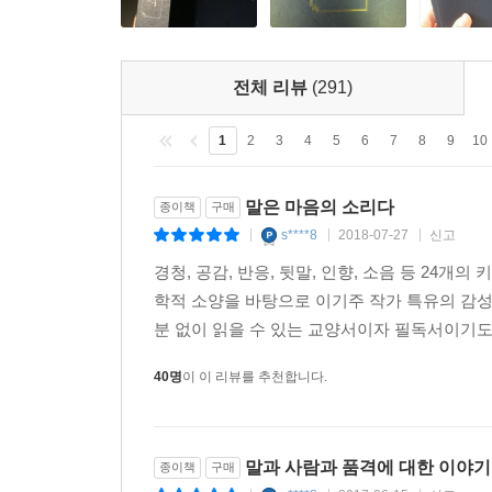
전체 리뷰
(291)
1
2
3
4
5
6
7
8
9
10
말은 마음의 소리다
종이책
구매
s****8
2018-07-27
신고
|
|
|
경청, 공감, 반응, 뒷말, 인향, 소음 등 24
학적 소양을 바탕으로 이기주 작가 특유의 감성
분 없이 읽을 수 있는 교양서이자 필독서이기도 
40명
이 이 리뷰를 추천합니다.
말과 사람과 품격에 대한 이야기
종이책
구매