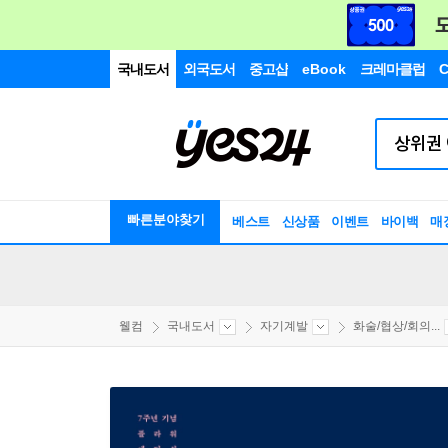
국내도서
외국도서
중고샵
eBook
크레마클럽
C
빠른분야찾기
베스트
신상품
이벤트
바이백
매
웰컴
국내도서
자기계발
화술/협상/회의...