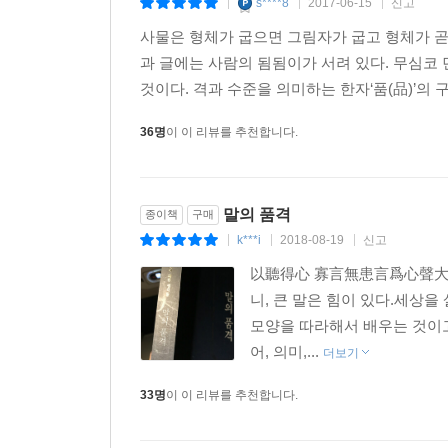
s****8
2017-06-15
신고
|
|
|
사물은 형체가 굽으면 그림자가 굽고 형체가 곧
과 글에는 사람의 됨됨이가 서려 있다. 무심코 
것이다. 격과 수준을 의미하는 한자‘품(品)’의 구
36명
이 이 리뷰를 추천합니다.
말의 품격
종이책
구매
k***i
2018-08-19
신고
|
|
|
以聽得心 寡言無患言爲心聲大言
니, 큰 말은 힘이 있다.세상
모양을 따라해서 배우는 것이고
어, 의미,...
더보기
33명
이 이 리뷰를 추천합니다.