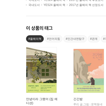
국내도서
YES24 올해의 책
2017년 올해의 책 후보도서
국내도서
YES24 올해의 책
2017년 올해의 책 선정도서
이 상품의 태그
#올해의책
#언어의힘
#인간내면탐구
#관계
#
안녕이라 그랬어 (집 에
긴긴밤
디션)
루리 글,그림
문학동네
|