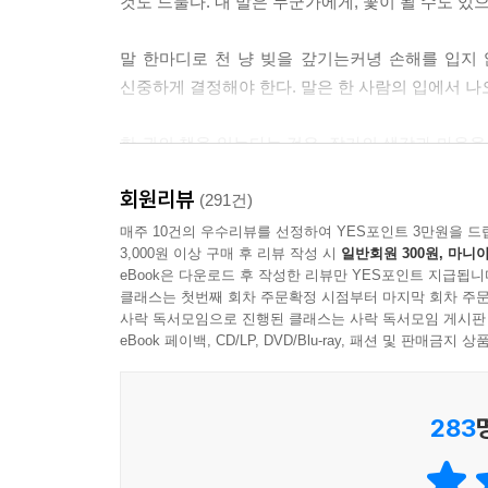
것도 드물다. 내 말은 누군가에게, 꽃이 될 수도 있으
---「따뜻함에서 태어나는 차가운 말」중에서
말 한마디로 천 냥 빚을 갚기는커녕 손해를 입지 
신중하게 결정해야 한다. 말은 한 사람의 입에서 나
한 권의 책을 읽는다는 것은, 작가의 생각과 마음을 
때마다 스스로 자신의 말과 세계관에 대해 끝없이 
회원리뷰
(291건)
이 책을 덮은 뒤 때로는 당신의 입이 아닌 귀를 
매주 10건의 우수리뷰를 선정하여 YES포인트 3만원을 드
3,000원 이상 구매 후 리뷰 작성 시
일반회원 300원, 마니아
올려 그것으로 상대의 아픔을 어루만질 수 있기를 
eBook은 다운로드 후 작성한 리뷰만 YES포인트 지급됩니
바람이다.
클래스는 첫번째 회차 주문확정 시점부터 마지막 회차 주문
사락 독서모임으로 진행된 클래스는 사락 독서모임 게시판
eBook 페이백, CD/LP, DVD/Blu-ray, 패션 및 판매금
283