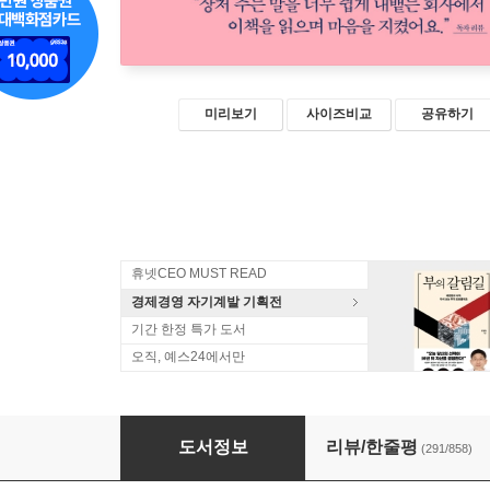
미리보기
사이즈비교
공유하기
휴넷CEO MUST READ
경제경영 자기계발 기획전
기간 한정 특가 도서
오직, 예스24에서만
말의 품격(7주년 기념 플라워 에디션)
도서정보
리뷰/한줄평
(291/858)