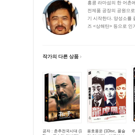
홍콩 라마섬의 한 어촌에
전제품 공장의 공원으로 
기 시작한다. 양성소를 
즈 <상해탄> 등으로 인기
작가의 다른 상품
공자 : 춘추전국시대 (1
용호풍운 (1Disc, 풀슬
주