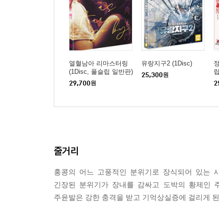
열혈남아 리마스터링
유랑지구2 (1Disc)
정
(1Disc, 풀슬립 일반판)
립
25,300
원
: 블루레이
29,700
원
2
줄거리
홍콩의 어느 고풍적인 분위기로 장식되어 있는 
긴장된 분위기가 장내를 감싸고 도박의 황제인 
주윤발은 강한 충격을 받고 기억상실증에 걸리게 된