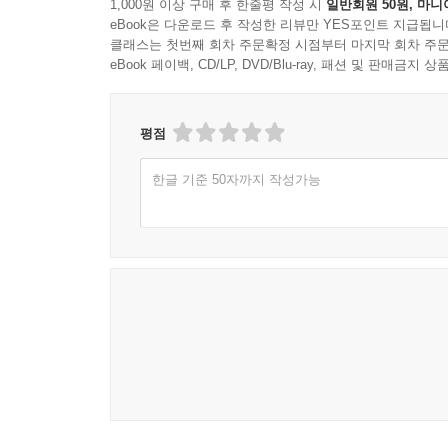
1,000원 이상 구매 후 한줄평 작성 시
일반회원 50원, 마니
eBook은 다운로드 후 작성한 리뷰만 YES포인트 지급됩니
클래스는 첫번째 회차 주문확정 시점부터 마지막 회차 주문
eBook 페이백, CD/LP, DVD/Blu-ray, 패션 및 판매금
평점
한글 기준 50자까지 작성가능