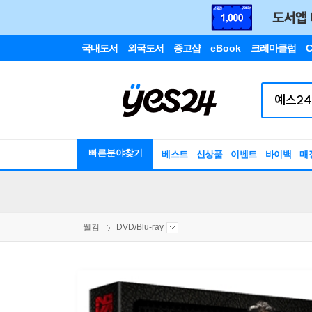
국내도서
외국도서
중고샵
eBook
크레마클럽
C
빠른분야찾기
베스트
신상품
이벤트
바이백
매
웰컴
DVD/Blu-ray