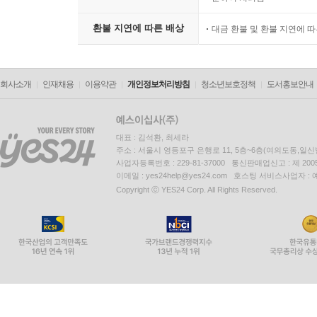
환불 지연에 따른 배상
대금 환불 및 환불 지연에 
회사소개
인재채용
이용약관
개인정보처리방침
청소년보호정책
도서홍보안내
대표 : 김석환, 최세라
주소 : 서울시 영등포구 은행로 11, 5층~6층(여의도동,일신
사업자등록번호 : 229-81-37000 통신판매업신고 : 제 200
이메일 : yes24help@yes24.com 호스팅 서비스사업자 :
Copyright ⓒ YES24 Corp. All Rights Reserved.