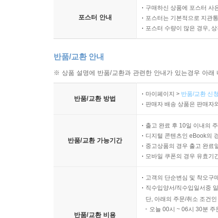
구매하신 상품에 포스터 사은
포스터 안내
포스터는 기본적으로 지관통에
포스터 수량이 많은 경우, 
반품/교환 안내
※ 상품 설명에 반품/교환과 관련한 안내가 있는경우 아래 
마이페이지 >
반품/교환 신청
반품/교환 방법
판매자 배송 상품은 판매자와
출고 완료 후 10일 이내의 
디지털 콘텐츠인 eBook의 
반품/교환 가능기간
중고상품의 경우 출고 완료일
모바일 쿠폰의 경우 유효기간(
고객의 단순변심 및 착오구
직수입양서/직수입일서중 일
단, 아래의 주문/취소 조건인
오늘 00시 ~ 06시 30분 
반품/교환 비용