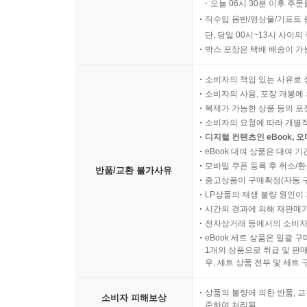
오늘 06시 30분 이후 주문
직수입 음반/영상물/기프트 
단, 당일 00시~13시 사이
박스 포장은 택배 배송이 가
소비자의 책임 있는 사유로 
소비자의 사용, 포장 개봉에 
복제가 가능한 상품 등의 포장을 
소비자의 요청에 따라 개별
디지털 컨텐츠인 eBook, 
eBook 대여 상품은 대여 기
모바일 쿠폰 등록 후 취소/환
반품/교환 불가사유
중고상품이 구매확정(자동 
LP상품의 재생 불량 원인이 기
시간의 경과에 의해 재판매가
전자상거래 등에서의 소비자
eBook 세트 상품은 일괄 
1개의 상품으로 취급 및 판매
우, 세트 상품 전부 및 세트
상품의 불량에 의한 반품, 교
소비자 피해보상
준하여 처리됨