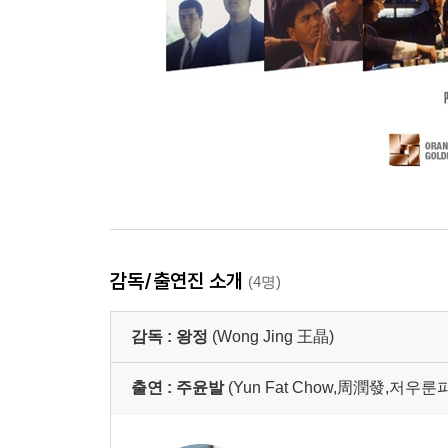
감독/출연진 소개
(4명)
감독 :
왕정
(Wong Jing 王晶)
출연 :
주윤발
(Yun Fat Chow,周潤發,저우룬파