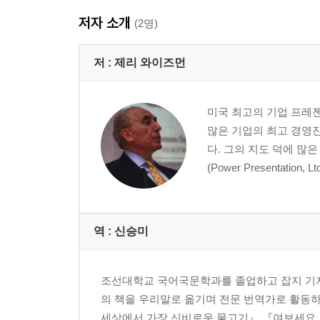
실험 | 이탈리아의 실험실 원숭이 연구 | 로버트 크럴위
저자 소개
비스 vs. 아놀드 슈왈제네거 | 버락 오바마
(2명)
Chapter 3 긴장할 때 나타나는 몸의 반응
저 :
제리 와이즈먼
사례 연구: 폴 차바스의 그림 '9월의 아침'
미국 최고의 기업 프레젠
Chapter 4 내용은 이렇게 준비하라?이야기 개발 
많은 기업의 최고 경영진
사례 연구: 마이크로소프트의 윌 풀과 제프 라이케스 
다. 그의 지도 덕에 많
(Power Presentati
Chapter 5 당신도 연설의 달인이 될 수 있다? 카
사례 연구: 조지 W. 부시와 빌 클린턴의 변화
Chapter 6 정신 요법 활용: 불안감을 날려 버리자
역 :
신승미
사례 연구: 액터즈 스튜디오 | 버락 오바마 vs. 힐러리
칼리 시몬 | 마이크로소프트의 마리아 맥케이브 | 의
조선대학교 국어국문학과를 졸업하고 잡지 기자로
눈을 가늘게 뜨고 발표한 여성
의 책을 우리말로 옮기며 전문 번역가로 활동하고
세상에서 가장 신비로운 물고기』 『여보세요,