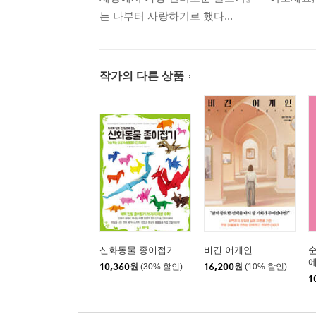
Chapter 7 보디랭귀지로 이야기하는 방법을 배우
는 나부터 사랑하기로 했다...
사례 연구: TD 아메리트레이드의 조 모글리아 | 의학
이작 뉴턴 경 | 리처드 닐 장군과 노먼 슈워츠코프 
Chapter 8 침묵을 이용해 운율을 조절하라
작가의 다른 상품
사례 연구: 중단 기법을 사용한 프랑스인 | 재즈 가수
피츠제럴드 | 아만다 카르 | 디지 길레스피 | 이스라
판 베토벤 | 크시슈토프 이즈뎁스키 박사와 클로드 
음성 연설 재단 | 레너드 번스타인 | 조지 W. 부시의
Chapter 9 세계적인 연설가에게 배우자
사례 연구:윈스턴 처칠 경 | 존 F. 케네디 | 마르틴 
그레이엄 목사 | 로널드 레이건 | 버락 오바마
신화동물 종이접기
비긴 어게인
순
Chapter 10 미국을 자기 편으로 만든 버락 오바마
에
10,360
원
(30% 할인)
16,200
원
(10% 할인)
사례 연구: 에이브러햄 링컨 | 존 F. 케네디 | 윈스턴
1
주니어 목사 | 로널드 레이건 | 존 매케인