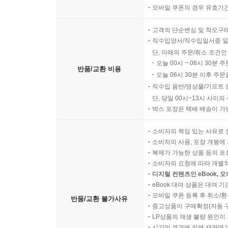
모바일 쿠폰의 경우 유효기간(
고객의 단순변심 및 착오구
직수입양서/직수입일서중 일
단, 아래의 주문/취소 조건인
오늘 00시 ~ 06시 30분 
반품/교환 비용
오늘 06시 30분 이후 주문
직수입 음반/영상물/기프트 
단, 당일 00시~13시 사이
박스 포장은 택배 배송이 가
소비자의 책임 있는 사유로 
소비자의 사용, 포장 개봉에 
복제가 가능한 상품 등의 포장을 
소비자의 요청에 따라 개별
디지털 컨텐츠인 eBook, 
eBook 대여 상품은 대여 기
모바일 쿠폰 등록 후 취소/환
반품/교환 불가사유
중고상품이 구매확정(자동 
LP상품의 재생 불량 원인이 기
시간의 경과에 의해 재판매가