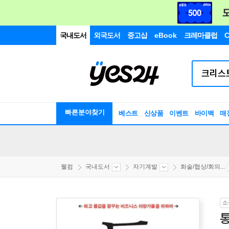
국내도서
외국도서
중고샵
eBook
크레마클럽
C
빠른분야찾기
베스트
신상품
이벤트
바이백
매
웰컴
국내도서
자기계발
화술/협상/회의...
소