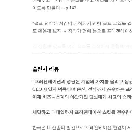
켜세우고 이마에 주름살을 짓고 미소를 지어 보자.
이도록 만든다.---p.143
*골프 선수는 게임이 시작되기 전에 골프 코스를 걸
도 활용해 보자. 시작하기 전에 눈으로 프레젠테이션 코
각 상황에 맞도록 여러 요소를 적절하게 혼합해 자
이 있다. 연설의 달인들도 마찬가지다.---p.209
출판사 리뷰
*레이건의 대화 스타일의 정수는 장소와 위치를 불문
고 느끼게 만드는 묘한 능력이었다.---p.229
"프레젠테이션의 성공은 기업의 가치를 올리고 몸값
CEO 제일의 덕목이며 승진, 전직까지 좌우하는 
*오바마가 극적으로 두각을 나타내게 된 계기는 모두
이제 비즈니스계의 야망가인 당신에게 최고의 스펙이
고 이어서 대통령으로 선출됐다. 그가 이런 성공을 
설을 할 때 선보인 긍정적인 행동을 청중이 긍정적으로 
세밀하고 디테일하게 프레젠테이션 스킬을 전수한
*버락 오바마의 주요한 전달 기술은 그가 시각적 
한국은 IT 산업의 발전으로 프레젠테이션 환경이 
기법은 특별하지 않다. 누구나 그와 동일한 기법을 