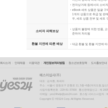
전자상거래 등에서의 소비자
eBook 세트 상품은 일괄 
1개의 상품으로 취급 및 판매
우, 세트 상품 전부 및 세트
상품의 불량에 의한 반품, 교
소비자 피해보상
준하여 처리됨
환불 지연에 따른 배상
대금 환불 및 환불 지연에 
회사소개
인재채용
이용약관
개인정보처리방침
청소년보호정책
도서홍보안내
대표 : 김석환, 최세라
주소 : 서울시 영등포구 은행로 11, 5층~6층(여의도동,일신
사업자등록번호 : 229-81-37000 통신판매업신고 : 제 200
이메일 : yes24help@yes24.com 호스팅 서비스사업자 :
Copyright ⓒ YES24 Corp. All Rights Reserved.