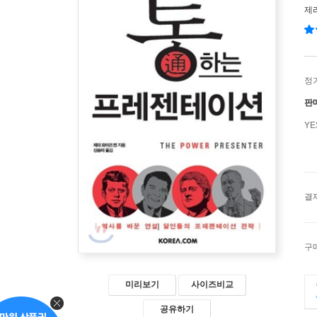
제
정
판
Y
결
구
미리보기
사이즈비교
공유하기