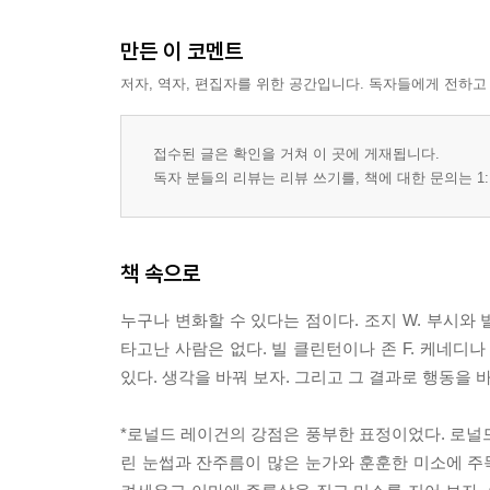
Chapter 11 슬라이드의 시각적 요소 + 말과 동작
만든 이 코멘트
사례 연구: 페데리코 펠리니 | 마이크로소프트의 올
빌 재스퍼 | 골드만삭스
저자, 역자, 편집자를 위한 공간입니다. 독자들에게 전하고
Chapter 12 그래픽, 이렇게 전달하라
접수된 글은 확인을 거쳐 이 곳에 게재됩니다.
사례 연구: 인텔의 레슬리 컬버트슨 | 아니마스의 캐
독자 분들의 리뷰는 리뷰 쓰기를, 책에 대한 문의는 1:
제프레이의 에릭 타디프 | 에이브러햄 링컨
Chapter 13 통하는 프레젠테이션의 5대 요소
책 속으로
사례 연구: NAFTA 토론회에서의 앨 고어 vs. 로스 
누구나 변화할 수 있다는 점이다. 조지 W. 부시와
Chapter 14 마무리?최고의 연설가가 되기 위한 총
타고난 사람은 없다. 빌 클린턴이나 존 F. 케네디
사례 연구: 로널드 레이건과 조 모글리아 재검토 | 
있다. 생각을 바꿔 보자. 그리고 그 결과로 행동을 바꿔
그도프
*로널드 레이건의 강점은 풍부한 표정이었다. 로널
린 눈썹과 잔주름이 많은 눈가와 훈훈한 미소에 주목