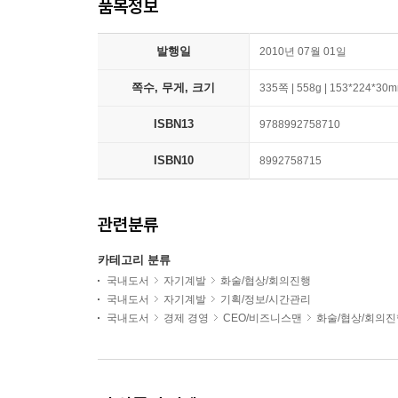
품목정보
발행일
2010년 07월 01일
쪽수, 무게, 크기
335쪽 | 558g | 153*224*30
ISBN13
9788992758710
ISBN10
8992758715
관련분류
카테고리 분류
국내도서
자기계발
화술/협상/회의진행
국내도서
자기계발
기획/정보/시간관리
국내도서
경제 경영
CEO/비즈니스맨
화술/협상/회의진