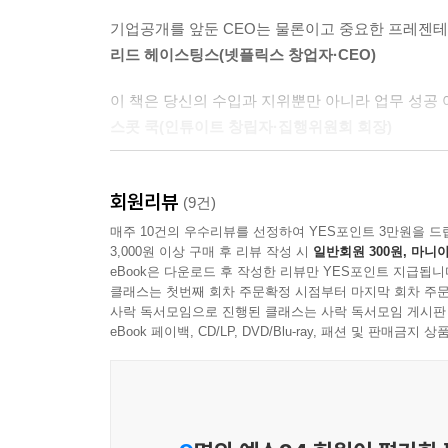
강의 덕분이라고 그의 고객들은 입을 모아 말한다.
기업공개를 앞둔 CEO는 물론이고 중요한 프레젠테
이 책은 그간 1,000여 곳 이상의 기업이 자금
리드 헤이스팅스(넷플릭스 창업자·CEO)
사용해 온 프레젠테이션 기법과 전략을 고스란히 담
이 책은 당신의 수입과 지위뿐만 아니라 업무 성공 
역사를 바꾼 프레젠테이션 사례를 상세하게 분석
스콧 쿡(인튜이트 창립자·집행위원회 회장)
이 책은 유명한 파워 프레젠터(마르틴 루터 킹 주니
제리 와이즈먼은 발표할 때의 올바른 자세, 청중이
연설과 프레젠테이션을 성공으로 이끄는 방법을 구
회원리뷰
사이먼 위츠(마이크로소프트 기업고객사업본부 총괄
(9건)
업무상 계약이나 협상, 제품 마케팅이나 영업 등에 
매주 10건의 우수리뷰를 선정하여 YES포인트 3만원을 드
《통하는 프레젠테이션》은 현장에서 입증된 기법과
3,000원 이상 구매 후 리뷰 작성 시
일반회원 300원, 마니아
해야 하는 사람이라면 누구나 필수적으로 봐야 할 
eBook은 다운로드 후 작성한 리뷰만 YES포인트 지급됩니
회사에서 프레젠테이션 업무가 많은 직장인에게 꼭 필
클래스는 첫번째 회차 주문확정 시점부터 마지막 회차 주문
사락 독서모임으로 진행된 클래스는 사락 독서모임 게시판
eBook 페이백, CD/LP, DVD/Blu-ray, 패션 및 판매금