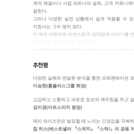
계약 체결이나 사업 파트너의 설득, 고객 커뮤니
꼽힌다.
---p.253
그러나 다양한 실전 상황에서 쉽게 적용할 수 있는
지침서는 그리 많지 않다.
이 책은 대화하듯 자연스럽게 일대일로 이야기를 
세부적인 실전 지침을 제공한다.
프레젠테이션 발표자들이 간단한 시선, 손동작, 
사람들의 마음을 사로잡아 역사를 바꾼 파워 프레젠
추천평
기본에 대해 명확히 일깨워준다.
다양한 실례와 면밀한 분석을 통한 프레젠테이션 코
미국 최고의 스피킹 코치, 제리 와이즈먼에게
이승한(홈플러스그룹 회장)
강력하게 청중을 사로잡는 법을 배우다
교감하고 소통하고 새로운 정보와 깨우침을 주고 설
이 책의 저자인 제리 와이즈먼은 미국에서 손꼽히
김미경(아트스피치 원장)
기업의 최고 경영진과 마케팅 담당자들이 그의 
부상한 사례도 많다. 프레젠테이션 코치 제리 와이
제리 와이즈먼은 발표할 때 느끼는 긴장감을 극복하
높은 이익을 올리는 방법을 지도해 왔다. 회사의
칩 히스(베스트셀러 『스위치』『스틱!』의 공동 저