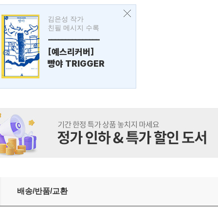
김은성 작가
친필 메시지 수록
---------------
[예스리커버]
빵야 TRIGGER
배송/반품/교환