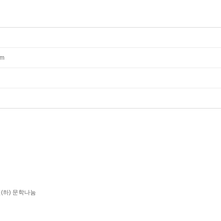
mm
년(하) 문학나눔