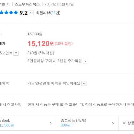
석천
저
스노우폭스북스
2017년 05월 01일
9.2
회원리뷰(
23
건)
가
16,800원
15,120
원
매가
(10% 할인)
ES포인트
840원 (5% 적립)
5만원이상 구매 시 2천원 추가적립
제혜택
카드/간편결제 혜택을 확인하세요
매 시 참고사항
현재 새 상품은 구매 할 수 없습니다. 아래 상품으로 구매하거나 판매
eBook
중고상품 (75개)
이 상
11,500원
800원 ~