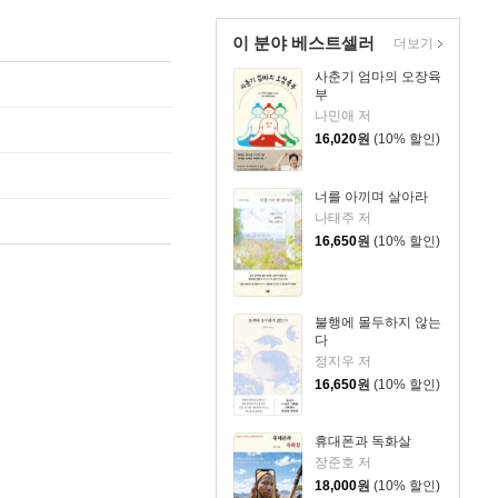
이 분야 베스트셀러
더보기
사춘기 엄마의 오장육
부
나민애 저
16,020
원
(10% 할인)
너를 아끼며 살아라
나태주 저
16,650
원
(10% 할인)
불행에 몰두하지 않는
다
정지우 저
16,650
원
(10% 할인)
휴대폰과 독화살
장준호 저
18,000
원
(10% 할인)