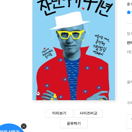
홍
정
판
Y
결
구
미리보기
사이즈비교
공유하기