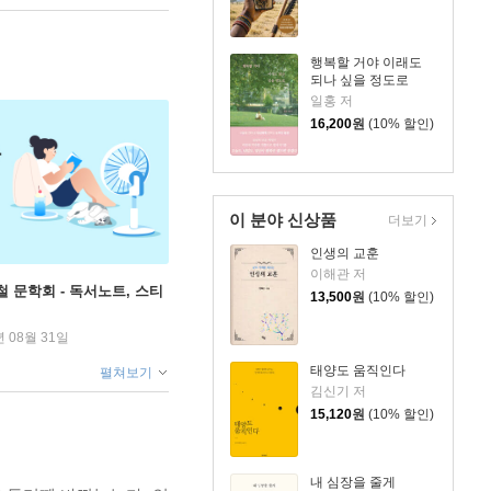
행복할 거야 이래도
되나 싶을 정도로
일홍 저
16,200
원
(10% 할인)
이 분야 신상품
더보기
인생의 교훈
이해관 저
철 문학회 - 독서노트, 스티
13,500
원
(10% 할인)
년 08월 31일
태양도 움직인다
펼쳐보기
김신기 저
15,120
원
(10% 할인)
내 심장을 줄게