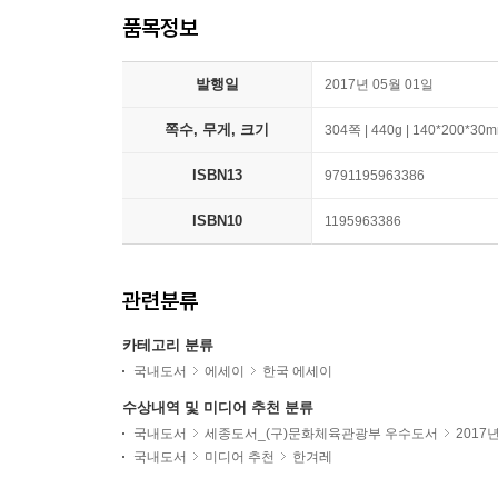
품목정보
발행일
2017년 05월 01일
쪽수, 무게, 크기
304쪽 | 440g | 140*200*30
ISBN13
9791195963386
ISBN10
1195963386
관련분류
카테고리 분류
국내도서
에세이
한국 에세이
수상내역 및 미디어 추천 분류
국내도서
세종도서_(구)문화체육관광부 우수도서
2017
국내도서
미디어 추천
한겨레