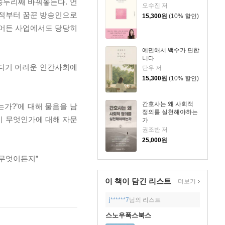
 송두리째 바꿔놓는다. 언
오수진 저
릴 적부터 꿈꾼 방송인으로
15,300
원
(10% 할인)
뛰어든 사업에서도 당당히
예민해서 백수가 편합
니다
견디기 어려운 인간사회에
단우 저
15,300
원
(10% 할인)
간호사는 왜 사회적
는가?’에 대해 물음을 남
정의를 실천해야하는
이 무엇인가에 대해 자문
가
권조반 저
25,000
원
 무엇이든지”
이 책이 담긴
리스트
더보기
j******7
님의 리스트
스노우폭스북스