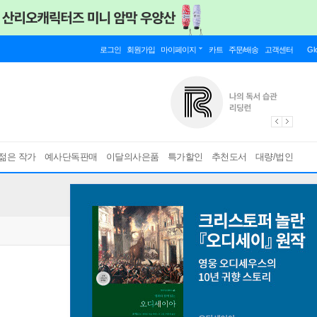
로그인
회원가입
마이페이지
카트
주문/배송
고객센터
Gl
젊은 작가
예사단독판매
이달의사은품
특가할인
추천도서
대량/법인