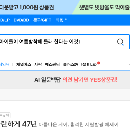
D/LP
DVD/BD
문구
/GIFT
티켓
독서유형검사
장안내
채널예스
사락
예스펀딩
클래스24
RBTI Lab
독서유형검사
AI 일문백답
의견 남기면 YES상품권!
득공제
찬란하게 47년
아름다운 게이, 홍석천 지랄발광 에세이