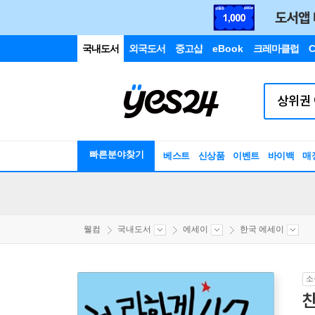
국내도서
외국도서
중고샵
eBook
크레마클럽
C
빠른분야찾기
베스트
신상품
이벤트
바이백
매
웰컴
국내도서
에세이
한국 에세이
소