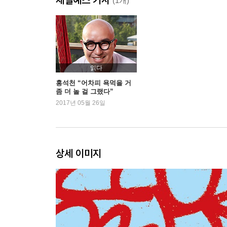
#2. 혼자 보다
(1개)
여럿이라서 좋은
그들
나랑 놀자~ 왁스야~
벌써 마흔하고도 7살
읽다
사랑이란
홍석천 “어차피 욕먹을 거
좀 더 놀 걸 그랬다”
걱정인형, 홍석천
2017년 05월 26일
쉰 살쯤 되면 끊어야겠죠?
노는 물이 다르다
#3. 세상에 나를
상세 이미지
소리치던 그 때로
그 얼굴로 어떻게 밥 벌어 먹고 살래?
말이 씨가 된다면
최선을 다해서 3등
장사수완