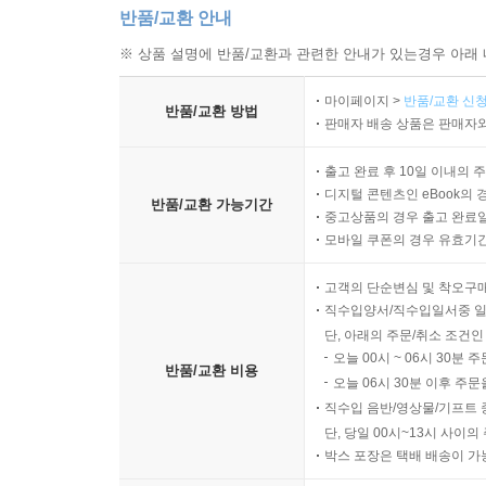
반품/교환 안내
※ 상품 설명에 반품/교환과 관련한 안내가 있는경우 아래 
마이페이지 >
반품/교환 신청
반품/교환 방법
판매자 배송 상품은 판매자와
출고 완료 후 10일 이내의 
디지털 콘텐츠인 eBook의 
반품/교환 가능기간
중고상품의 경우 출고 완료일
모바일 쿠폰의 경우 유효기간(
고객의 단순변심 및 착오구
직수입양서/직수입일서중 일
단, 아래의 주문/취소 조건인
오늘 00시 ~ 06시 30분 
반품/교환 비용
오늘 06시 30분 이후 주문
직수입 음반/영상물/기프트 
단, 당일 00시~13시 사이
박스 포장은 택배 배송이 가