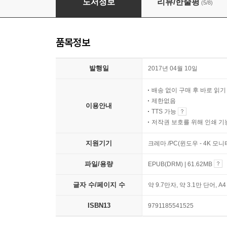
도서정보
리뷰/한줄평
(5/8)
품목정보
발행일
2017년 04월 10일
배송 없이 구매 후 바로 읽
제한없음
이용안내
TTS 가능
저작권 보호를 위해 인쇄 기
지원기기
크레마 /PC(윈도우 - 4K 모
파일/용량
EPUB(DRM) | 61.62MB
글자 수/페이지 수
약 9.7만자, 약 3.1만 단어, A
ISBN13
9791185541525