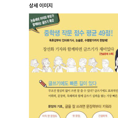
상세 이미지
- 하나의 문단이 곧 한 편의 글이다
01 상대는 바쁘다, 핵심부터 말하라
02 논리적으로 써야 짜임새가 생긴다
03 글쓰기에도 윤리가 있다 - 사실대로 쓰기
04 주관적으로 쓰기 vs 객관적으로 쓰기
05 자연스러운 글이 감동을 준다
[잠깐] 논리적 사고를 키우는 ‘요약하기 훈련법’
[잠깐] 복잡한 내용도 단번에 정리하는 ‘메모의 기술’
[잠깐] 글을 더욱 매력적으로 만드는 ‘제목 달기’
3장 글의 구상부터 퇴고까지
- 숙달하면 쓰는 시간이 짧아져요
01 구상_ 생각만 하지 말고 마인드맵을 그려라
02 개요_ A4 1매당 5~6문단을 만들어라
03 자료 수집_ 빠르고 정확한 자료 수집 노하우
04 집필_ 읽으면 쓰기가 쉬워진다
05 퇴고_ 혼자서 소리 내어 글을 읽어 보자