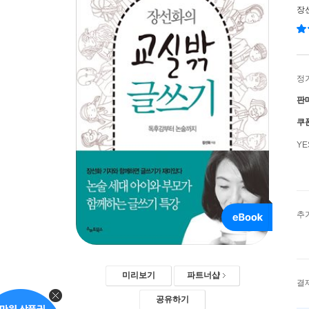
장
정
판
쿠
Y
추
미리보기
파트너샵
결
공유하기