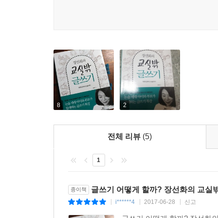
사람’, ‘육하원칙을 처음 쓴 사람’ 등에 대한 인문 지식
실용적 지식을 소개했다. 글쓰기 공부가 힘들고 지루
이 책을 더 효과적으로 활용할 수 있는 팁! 이 책을
하는지 알아야 고쳐 나갈 수도, 보완해 나갈 수도 있
글쓰기 실력을 늘릴 수 있는 최고의 방법은 무엇보다도
완성하면 더욱 좋다. 그런 다음 책에서 말한 글쓰
이용해 문장 쓰기 같은 문제가 나올 때 반드시 써 
8
2
실력이 향상될 것이다.
전체 리뷰
(5)
1
글쓰기 어떻게 할까? 장선화의 교실
종이책
i******4
2017-06-28
신고
|
|
|