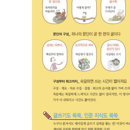
[잠깐] 빅데이터 분석으로 쓴 기사
[잠깐] 독서가 재미없고 부담스럽다면?
[잠깐] 다양한 글쓰기의 실제 - 문학 & 비문학
4장 글쓰기 훈련
- 다양한 글쓰기 연습으로 실력이 쑥쑥
01 독후감_ 시작은 줄거리 요약부터!
02 논술문_ 대입 논술부터 입사 논술까지
03 신문기사_ 신문의 꽃 ‘보도기사’ 쓰는 법
04 인터뷰기사_ 인터뷰 수행평가 척척!
05 연설문_ 청중과 교감하는 글쓰기의 끝
06 에세이_ 나의 경험과 생각에 집중할 것
07 자기소개서_ 누구에게 나를 알릴 것인가?
[잠깐] 독후감과 서평의 차이
[잠깐] 신문의 조상 ‘악타 디우르나’
[잠깐] 세계를 움직인 명연설가