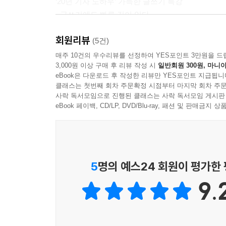
‘20년 기자 노하우’ 가득한 글쓰기 특강
- 글쓰기에도 빠른 길이 있다
무조건 열심히 많이 쓰면 잘 쓸 수 있다? 글쓰기에도
회원리뷰
있는 효과적이고 실용적인 방법을 소개한다.
(5건)
실제로 일반 기업에서 일하다 기자가 된 후 글
매주 10건의 우수리뷰를 선정하여 YES포인트 3만원을 드
3,000원 이상 구매 후 리뷰 작성 시
일반회원 300원, 마니아
실력을 쑥쑥 키워 낸 방법이다.
eBook은 다운로드 후 작성한 리뷰만 YES포인트 지급됩니
클래스는 첫번째 회차 주문확정 시점부터 마지막 회차 주문
글쓰기도 쑥쑥, 인문 실용 지식도 쑥쑥
사락 독서모임으로 진행된 클래스는 사락 독서모임 게시판
- 혼자서도 재미있게 실력 쌓기
eBook 페이백, CD/LP, DVD/Blu-ray, 패션 및 판매금
누구나 혼자서도 재미있게 글쓰기 실력을 쌓는 것!
취하고 있다.
첫째, 글쓰기 수업을 듣는 듯 강의 순서대로, 강의
5
명의 예스24 회원이 평가한
퇴고하는 과정을 그대로 담아서 강의 현장의 생생함
9.
둘째, 신문기사, 칼럼, 에세이, 논술문, 연설문 등 
잘 쓴 글을 많이 읽는 것이 많이 쓰는 것 못지않게 
종류의 좋은 글을 차분히 읽는 것만으로도 글쓰기 실
셋째, 인문 지식과 함께 글쓰기에 관한 실용 지식을 