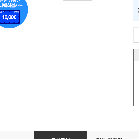
장선화의 교실밖 글쓰기