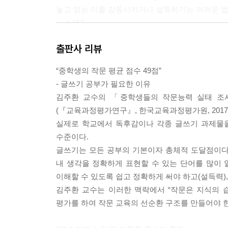
놓고 읽는 이를 감동시키거나 설득하기는 어려운 
--- p.152
출판사 리뷰
인터넷 또는 주변 사람을 통해 내가 기사를 쓰는 데
청합니다. 이때 왜 만나려고 하는지 인터뷰의 취지를
“중학생의 작문 평균 점수 49점”
리 못 박기보다는 상대방의 사정과 일정을 먼저 듣고
- 글쓰기 공부가 필요한 이유
밝은 곳에서 만나세요. 인터뷰 중에 사진 촬영을 할
김주환 교수의 「중학생들의 작문능력 실태 조사 
(『교육과정평가연구』, 한국교육과정평가원, 2017
--- p.199
실제로 학교에서 독후감이나 각종 글쓰기 과제물을
수준이다.
글쓰기는 모든 공부의 기본이자 총체적 도달점이다.
내 생각을 정확하게 표현할 수 있는 단어를 많이 알
이해할 수 있도록 쉽고 정확하게 써야 하고(설득력)
김주환 교수는 이러한 맥락에서 “작문은 지식의 습
평가를 하여 작문 교육의 선순환 구조를 만들어야 한