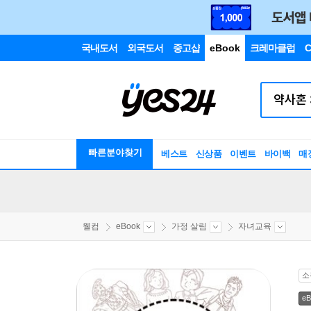
국내도서
외국도서
중고샵
eBook
크레마클럽
C
빠른분야찾기
베스트
신상품
이벤트
바이백
매
웰컴
eBook
가정 살림
자녀교육
소
eB