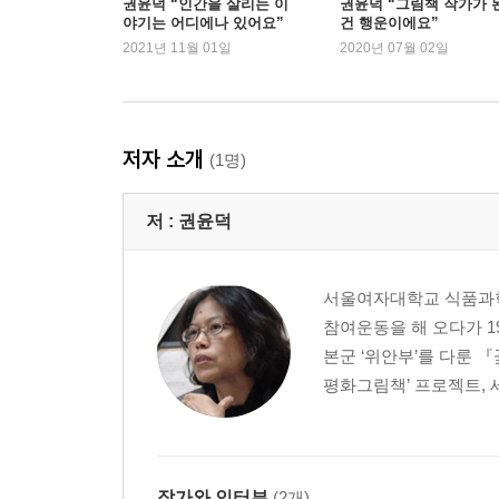
권윤덕 “인간을 살리는 이
권윤덕 “그림책 작가가 
야기는 어디에나 있어요”
건 행운이에요”
2021년 11월 01일
2020년 07월 02일
저자 소개
(1명)
저 :
권윤덕
서울여자대학교 식품과학
참여운동을 해 오다가 1
본군 ‘위안부’를 다룬 
평화그림책’ 프로젝트, 세
작가와 인터뷰
(2개)