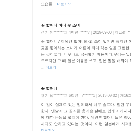
모습들...
더보기
꽃 할머니 아니 꽃 소녀
경기 의*******교 4학년 l*****7
2019-09-03
제16회 
|
|
꽃 할머니? 제목엔 할머니라고 쓰여 있지만 표지엔 어
꽃을 좋아하는 소녀가 어른이 되며 겪는 일을 표현한 
는 것이었다. 너무나도 끔찍했기 때문이다.우리는 일본
모르지만 그 때 일본 이름을 쓰고, 일본 말을 배워야
...
더보기
꽃 할머니
경기 남*******교 6학년 m*******1
2019-09-02
제16
|
|
이 일이 실제로 있는 일이라서 너무 슬프다. 일단 
한다. 옛날에 그 끔직한 충격은 절떄로 쉽게 사라지
에 대한 운동을 펼쳐야 한다. 위안부 할머니들은 약6
사과도 안하고 있다는 것이다. 이런 일본에게 사과를 
더보기