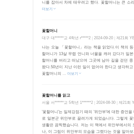
있습니다. 양심적 일본인들을 포함한 인류 전체와
니를 잡아서 차에 태우려고 했다. 꽃할머니는 큰 소리
있습니다. 『꽃 할머니』는 바로 그러한 시각으로 
더보기
않은 채 제복으로 표현된 것은 그런 까닭입니다.
이르고자 했습니다. 그랬을 때, 휘발하지 않는 분노
꽃할머니
대구 대******교 4학년 r*****2
2024-09-20
제21회 Y
|
|
나는 오늘 「꽃할머니」라는 책을 읽었다.이 책의 등
할머니가 13살 무렵 언니와 너물을 캐러 갔다가 일
할머니를 버리고 떠났으며 그곳에 남아 길을 걷던 중
왔다.50년이 지난 이런 일이 없어야 한다고 생각하고
꽃할머니의 ...
더보기
꽃할머니를 읽고
서울 서******교 5학년 1******2
2024-08-30
제21회 
|
|
'꽃할머니'는 일제강점기 때의 '위안부'에 대한 증언
로 일본군 위안부로 끌려가게 되었습니다. 그렇게 꽃
생활은 끔찍했습니다. 저는 이 책에서 위안부에서의 모
나, 이 그림이 위안부의 모습을 그렸다는 것을 알아보