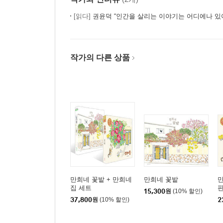
[읽다]
권윤덕 “인간을 살리는 이야기는 어디에나 있
작가의 다른 상품
만희네 꽃밭 + 만희네
만희네 꽃밭
만
집 세트
판
15,300
원
(10% 할인)
37,800
원
(10% 할인)
2