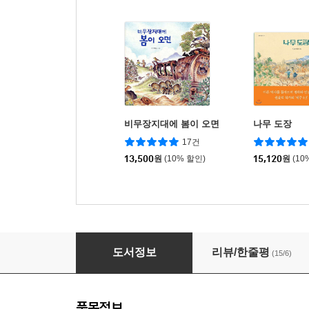
비무장지대에 봄이 오면
나무 도장
17건
13,500
원
(10% 할인)
15,120
원
(10
꽃 할머니
도서정보
리뷰/한줄평
(15/6)
품목정보