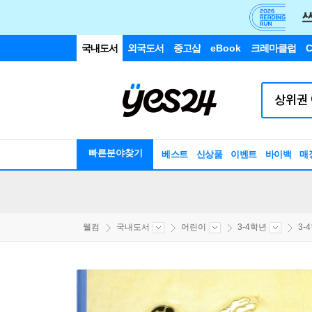
국내도서
외국도서
중고샵
eBook
크레마클럽
C
빠른분야찾기
베스트
신상품
이벤트
바이백
매
웰컴
국내도서
어린이
3-4학년
3-