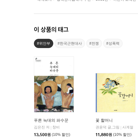
이 상품의 태그
#위안부
#한국근현대사
#전쟁
#성폭력
푸른 늑대의 파수꾼
꽃 할머니
김은진 저
창비
권윤덕 글,그림
사계절
|
|
13,500
원
(10% 할인)
11,880
원
(10% 할인)