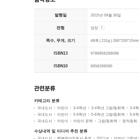
발행일
2015년 09월 30일
판형
양장
쪽수, 무게, 크기
48쪽 | 231g | 260*250*15m
ISBN13
9788958289098
ISBN10
8958289090
관련분류
카테고리 분류
국내도서
어린이
3-4학년
3-4학년 그림/동화책
3-4
국내도서
어린이
5-6학년
5-6학년 그림/동화책
5-6
국내도서
어린이
어린이 문학
그림/동화책
창작동화
수상내역 및 미디어 추천 분류
국내도서
행복한아침독서 추천
2011년
어린이 고학년