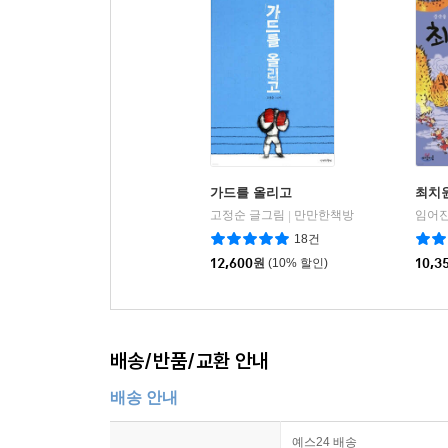
가드를 올리고
최치
고정순 글그림
만만한책방
임어진
|
18건
12,600
원
(10% 할인)
10,3
배송/반품/교환 안내
배송 안내
예스24 배송