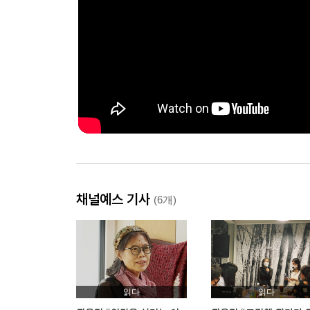
채널예스 기사
(6개)
읽다
읽다