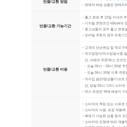
반품/교환 방법
판매자 배송 상품은 판매자와
출고 완료 후 10일 이내의 
디지털 콘텐츠인 eBook의 
반품/교환 가능기간
중고상품의 경우 출고 완료일
모바일 쿠폰의 경우 유효기간(
고객의 단순변심 및 착오구
직수입양서/직수입일서중 일
단, 아래의 주문/취소 조건인
오늘 00시 ~ 06시 30분 
반품/교환 비용
오늘 06시 30분 이후 주문
직수입 음반/영상물/기프트 
단, 당일 00시~13시 사이
박스 포장은 택배 배송이 가
소비자의 책임 있는 사유로 
소비자의 사용, 포장 개봉에 
복제가 가능한 상품 등의 포장을 
소비자의 요청에 따라 개별