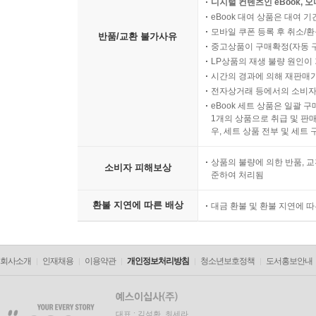
디지털 컨텐츠인 eBook, 
eBook 대여 상품은 대여 기
모바일 쿠폰 등록 후 취소/환
반품/교환 불가사유
중고상품이 구매확정(자동 
LP상품의 재생 불량 원인이 기
시간의 경과에 의해 재판매가
전자상거래 등에서의 소비자
eBook 세트 상품은 일괄 
1개의 상품으로 취급 및 판매
우, 세트 상품 전부 및 세트
상품의 불량에 의한 반품, 교
소비자 피해보상
준하여 처리됨
환불 지연에 따른 배상
대금 환불 및 환불 지연에 
회사소개
인재채용
이용약관
개인정보처리방침
청소년보호정책
도서홍보안내
대표 : 김석환, 최세라