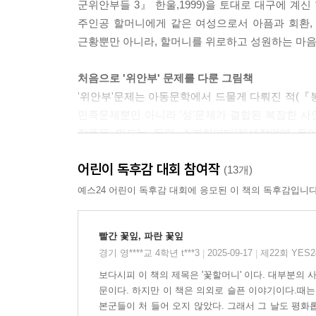
군위안부들 3』 한울,1999)을 토대로 대구에 계
주인공 할머니에게 같은 여성으로서 아픔과 회환,
근황뿐만 아니라, 할머니를 위로하고 성원하는 마음
처음으로 '위안부' 문제를 다룬 그림책
'위안부'문제는 아동문학에서 드물게 다뤄진 적(『
민족문제뿐만 아니라 '성'문제가 결합된 복잡한 
작품을 만드는 동안 스케치더미(채색작업에 들어
모니터링을 했습니다. 그 과정에서 부모들은 책의
어린이 독후감 대회 참여작
보였지만, 어린이들을 뜻밖으로 '위안부'할머니들이
(13개)
결과물로써 이 작품은 초등학교 중학년 이상 어린이
예스24 어린이 독후감 대회에 응모된 이 책의 독후감입니다
진전된 시각과 정제된 슬픔
빨간 꽃잎, 파란 꽃잎
일제의 식민지배나 양민학살, 일본군 '위안부'와
경기 영****교 4학년 t***3
2025-09-17
제22회 YES
|
|
복수심을 나타내는 경향을 보입니다. 자연스러운 
보다시피 이 책의 제목은 '꽃할머니' 이다. 대부분의 
잡아주어야 합니다. 일본군 '위안부'문제의 핵
문이다. 하지만 이 책은 의외로 슬픈 이야기이다.때는
상실되었다는 점입니다. 그 점을 분명히 해 줄 
본군들이 처 들어 오지 않았다. 그래서 그 날도 평화