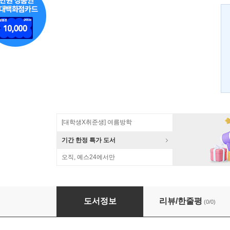
[대학생X취준생] 여름방학
기간 한정 특가 도서
오직, 예스24에서만
스마트 폰 웹 개발
도서정보
리뷰/한줄평
(0/0)