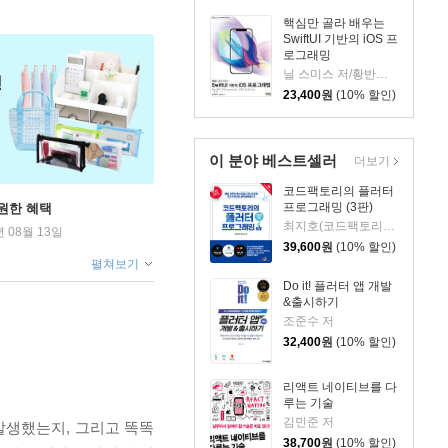
핵심만 골라 배우는
SwiftUI 기반의 iOS 프
로그래밍
닐 스미스 저/황반석 역
23,400
원
(10% 할인)
이 분야 베스트셀러
더보기
코드팩토리의 플러터
프로그래밍 (3판)
원한 혜택
최지호(코드팩토리) 저
년 08월 13일
39,600
원
(10% 할인)
펼쳐보기
Do it! 플러터 앱 개발
&출시하기
조준수 저
32,400
원
(10% 할인)
리액트 네이티브를 다
루는 기술
김민준 저
발생했는지, 그리고 똑똑
38,700
원
(10% 할인)