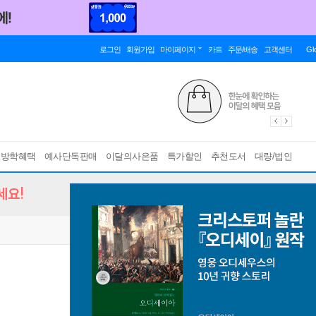
로그인
회원가입
마이페이지
카트
주문/배송
고객센터
Gl
름방학혜택
예사단독판매
이달의사은품
특가할인
추천도서
대량/법인
세요!