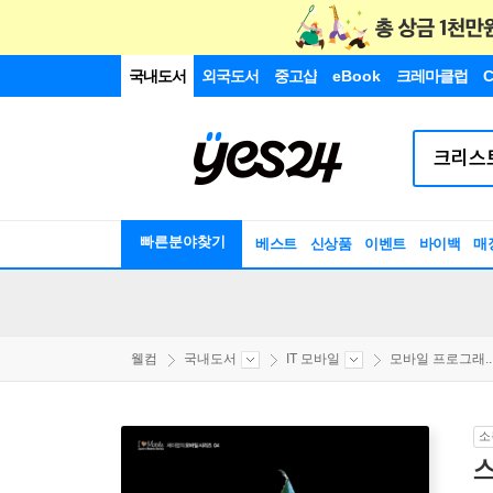
국내도서
외국도서
중고샵
eBook
크레마클럽
C
빠른분야찾기
베스트
신상품
이벤트
바이백
매
웰컴
국내도서
IT 모바일
모바일 프로그래..
소
스