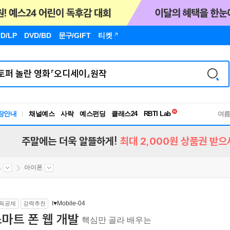
D/LP
DVD/BD
문구
/GIFT
티켓
독서유형검사
RBTI Lab
장안내
채널예스
사락
예스펀딩
클래스24
독서유형검사
여
주말에는 더욱 알뜰하게!
최대 2,000원 상품권 받으
.
아이폰
I♥Mobile-04
득공제
강력추천
마트 폰 웹 개발
핵심만 골라 배우는