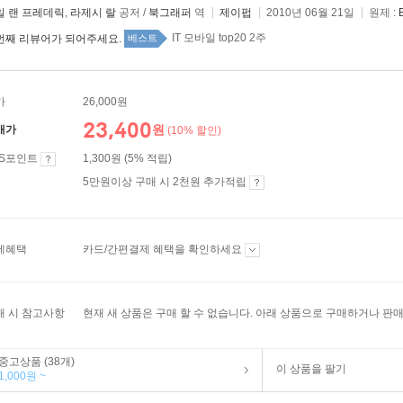
일 랜 프레데릭
,
라제시 랄
공저 /
북그래퍼
역
제이펍
2010년 06월 21일
원제 :
IT 모바일 top20 2주
번째 리뷰어가 되어주세요.
베스트
가
26,000원
23,400
원
매가
(10% 할인)
ES포인트
1,300원 (5% 적립)
5만원이상 구매 시 2천원 추가적립
제혜택
카드/간편결제 혜택을 확인하세요
매 시 참고사항
현재 새 상품은 구매 할 수 없습니다. 아래 상품으로 구매하거나 판매
중고상품 (38개)
이 상품을 팔기
1,000원 ~