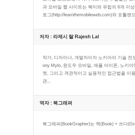
Microsoft IIS
과 모바일 웹 사이트는 북미와 유럽의 6개 이상
Nginx
로그(http://learnthemobileweb.com)와 포틀랜드 
데스크톱에서 모바일 웹 브라우저
파이어폭스와 모바일 부가 기능
모바일 브라우저 에뮬레이터
저자 : 라제시 랄 Rajesh Lal
실제 모바일 디바이스
다른 개발 도구들
파일 비교
작가, 디자이너, 개발자이자 노키아의 기술 전도
소스 코드 관리
ony Mylo, 윈도우 모바일, 애플 아이폰, 노
요약
젯, 그리고 객관적이고 실용적인 접근법을 이용
관...
2부 모바일 웹 문법
3장 모바일 마크업 언어
모바일 마크업 언어 선택하기
역자 : 북그래퍼
XHTML
HTML로는 왜 안 될까?
북그래퍼(BookGrapher)는 책(Book) + 
HTML 5
XHTML-MP