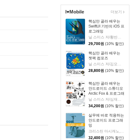
I♥Mobile
더보기
핵심만 골라 배우는
SwiftUI 기반의 iOS 프
로그래밍
닐 스미스 저/황반석 역
29,700
원
(10% 할인)
핵심만 골라 배우는
젯팩 컴포즈
닐 스미스 저/김모세 역
28,800
원
(10% 할인)
핵심만 골라 배우는
안드로이드 스튜디오
Arctic Fox & 프로그래
밍
닐 스미스 저/심재철 역
34,200
원
(10% 할인)
실무에 바로 적용하는
안드로이드 프로그래
밍
크리스틴 마시캐노,브라이언 가드너,빌 필립스,크리스 스튜어트 공저/심재철 저
32,400
원
(10% 할인)