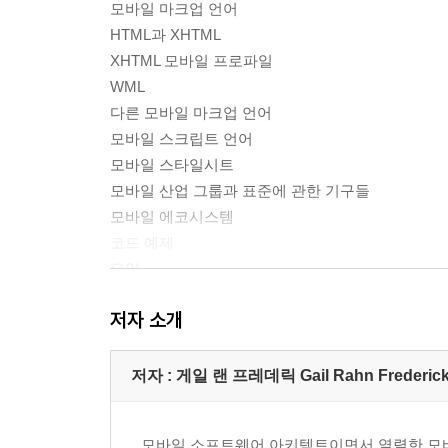
모바일 마크업 언어
HTML과 XHTML
XHTML 모바일 프로파일
WML
다른 모바일 마크업 언어
모바일 스크립트 언어
모바일 스타일시트
모바일 산업 그룹과 표준에 관한 기구들
모바일 에코시스템
코드 예제
요약
저자 소개
2장 모바일 웹 개발 환경 구축하기
추천 IDE
모바일 MIME 유형
저자 : 게일 랜 프레데릭 Gail Rahn Frederic
웹 서버 설정
아파치
모바일 소프트웨어 아키텍트이면서 열렬한 모바