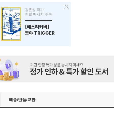
김은성 작가
친필 메시지 수록
---------------
[예스리커버]
빵야 TRIGGER
배송/반품/교환