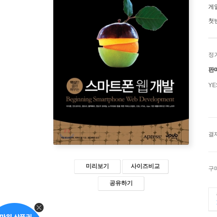
게
첫
정
판
Y
결
미리보기
사이즈비교
구
공유하기