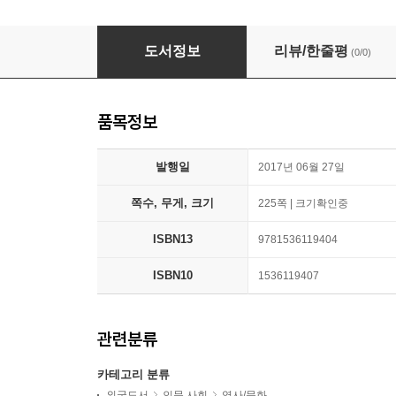
Neanderthals in Plato’s Cave
도서정보
리뷰/한줄평
(0/0)
품목정보
발행일
2017년 06월 27일
쪽수, 무게, 크기
225쪽 | 크기확인중
ISBN13
9781536119404
ISBN10
1536119407
관련분류
카테고리 분류
외국도서
인문 사회
역사/문화