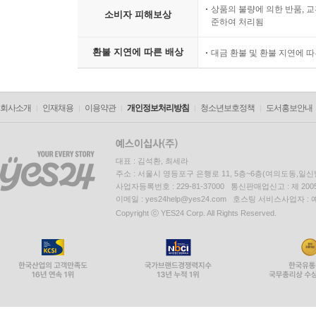
상품의 불량에 의한 반품, 교
소비자 피해보상
준하여 처리됨
환불 지연에 따른 배상
대금 환불 및 환불 지연에 
회사소개
인재채용
이용약관
개인정보처리방침
청소년보호정책
도서홍보안내
대표 : 김석환, 최세라
주소 : 서울시 영등포구 은행로 11, 5층~6층(여의도동,일신
사업자등록번호 : 229-81-37000 통신판매업신고 : 제 200
이메일 : yes24help@yes24.com 호스팅 서비스사업자 :
Copyright ⓒ YES24 Corp. All Rights Reserved.