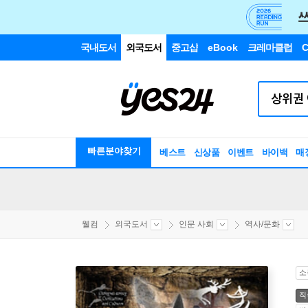
국내도서
외국도서
중고샵
eBook
크레마클럽
C
빠른분야찾기
베스트
신상품
이벤트
바이백
매
웰컴
외국도서
인문 사회
역사/문화
소
직