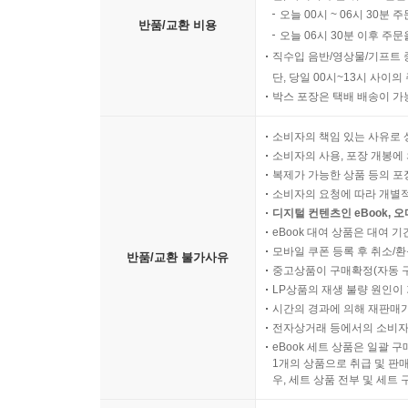
오늘 00시 ~ 06시 30분 
반품/교환 비용
오늘 06시 30분 이후 주문
직수입 음반/영상물/기프트 
단, 당일 00시~13시 사이
박스 포장은 택배 배송이 가
소비자의 책임 있는 사유로 
소비자의 사용, 포장 개봉에 
복제가 가능한 상품 등의 포장을 
소비자의 요청에 따라 개별
디지털 컨텐츠인 eBook, 
eBook 대여 상품은 대여 기
모바일 쿠폰 등록 후 취소/환
반품/교환 불가사유
중고상품이 구매확정(자동 
LP상품의 재생 불량 원인이 기
시간의 경과에 의해 재판매가
전자상거래 등에서의 소비자
eBook 세트 상품은 일괄 
1개의 상품으로 취급 및 판매
우, 세트 상품 전부 및 세트