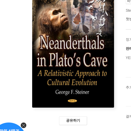
바
Ste
첫
정
판
Y
추
결
공유하기