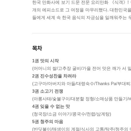
한국 만화사에 보기 드문 전문 요리만화 《식객》! 
개의 에피소드로 그 여정을 마무리했다. 대한민국
들에게 세계 속 한국 음식의 자긍심을 일깨워주는 
목차
1권 맛의 시작
(어머니의 쌀/고추장 굴비/가을 전어 맛은 깨가 서 말/3
2권 진수성찬을 차려라
(고구마/아버지와 아들/대령숙수/Thanks Pa/부대찌
3권 소고기 전쟁
(아롱사태/숯불구이/대분할 정형/소매상품 만들기/
4권 잊을 수 없는 맛
(청국장/소금 이야기/콩국수/천렵/삼계탕)
5권 청주의 마음
(반딧불이/매생이의 계절/식사의 고통/탁주/청주의 