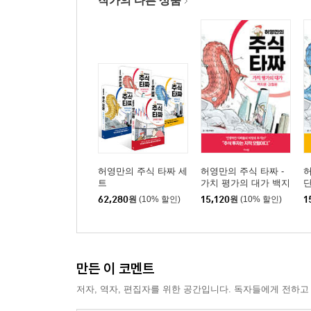
작가의 다른 상품
23권 아버지의 꿀단지
(꿀 1kg은 꽃 560만 송이/황포묵/비빔밥 또는 비
24권 동래파전 맛보러 간다
(학꽁치/김치찜/엿/소갈비/동래파전)
25권 소금의 계절
(키조개/팥칼국수/1122/이바지/소금의 계절)
26권 진수 성찬의 집들이 날
(뼈다귀 해장국/민어/은행/하루 세 가지 맛/집들이)
27권 팔도 냉면 여행기
(진주냉면/승소냉면/평양냉면/함흥냉면/밀면)
허영만의 주식 타짜 세
허영만의 주식 타짜 -
허
트
가치 평가의 대가 백지
단
윤·김철광
62,280
원
(10% 할인)
15,120
원
(10% 할인)
1
각권 부록 취재일기, 그리고 못다 한 이야기들 / 
별책부록 식객 매거진 인터뷰, 후배 작가들의 헌정만
걸어온 길 수록
만든 이 코멘트
저자, 역자, 편집자를 위한 공간입니다. 독자들에게 전하고