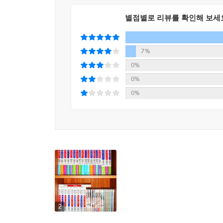
별점별로 리뷰를 확인해 보세
· 영상화!
* 2007년 영화 〈식객〉 개봉, 300만 관객 돌파
* 2008년 SBS 드라마 〈식객〉 방송
7%
* 2010년 영화 〈식객 김치전쟁〉 개봉
0%
0%
· 수상내역 등
0%
2003년 오늘의 우리만화상 / 2004년 대한민국 만화대
〈손석희의 시선집중〉 방송 / MBC 〈시사매거진
한국간행물윤리위원회 이달의 읽을 만한 책 / 독서교육
2010년 6월 목포대학교 명예문학박사 학위수여
2