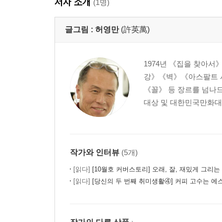
저자 소개
(1명)
(대구/김치찌개/김/우럭젓국/닭강정)
15권 돼지고기 열전
글그림 :
허영만
(許英萬)
(두당/족발/순대일기/돼지머리/돼지국밥)
16권 두부대결
(오미자 화채/송편/망둥어/집단 가출/두부의 모든 것
1974년 《집을 찾아
17권 원조 마산 아귀찜
강》《벽》《아스팔트 
(어리굴젓/두 번째 식객 여행/대장간의 하루/마산 아귀
《꼴》 등 장르를 넘나드
18권 장 담그는 날
대상 및 대한민국만화대상,
(말날/닭 한 마리/미나리/불고기 그리고 와인/아버지
9권 국수 완전정복
(바지락칼국수/잔치국수/올챙이국수/막국수/자장3대
20권 국민주 탄생
작가와 인터뷰
(5개)
(어머니의 동동주/설락주/소주의 눈물/국민주/할아
[읽다]
[10월호 커버스토리] 오래, 잘, 재밌게 그리는
21권 가자미식해를 아십니까?
[읽다]
[당신의 두 번째 취미생활④] 커피 고수는 에스프레소만 마실까? -
(설날 떡국/호떡/가자미식해/황태/아, 서해안!)
22권 임금님 밥상
(병원의 만찬/올갱이국/은어 수박 향기/보리밥, 열