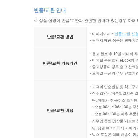
반품/교환 안내
※ 상품 설명에 반품/교환과 관련한 안내가 있는경우 아래 
마이페이지 >
반품/교환 신청
반품/교환 방법
판매자 배송 상품은 판매자와
출고 완료 후 10일 이내의 
디지털 콘텐츠인 eBook의 
반품/교환 가능기간
중고상품의 경우 출고 완료일
모바일 쿠폰의 경우 유효기간(
고객의 단순변심 및 착오구
직수입양서/직수입일서중 일
단, 아래의 주문/취소 조건인
오늘 00시 ~ 06시 30분 
반품/교환 비용
오늘 06시 30분 이후 주문
직수입 음반/영상물/기프트 
단, 당일 00시~13시 사이
박스 포장은 택배 배송이 가