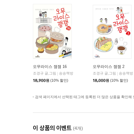
오무라이스 잼잼 16
오무라이스 잼잼 2
조경규 글,그림
송송책방
조경규 글,그림
송송책방
|
|
18,900
원
(10% 할인)
18,000
원
(10% 할인)
검색 페이지에서 선택된 태그에 등록된 더 많은 상품을 확인해 
이 상품의 이벤트
(4개)