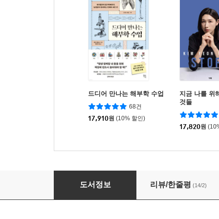
드디어 만나는 해부학 수업
지금 나를 위
것들
68건
17,910
원
(10% 할인)
17,820
원
(10
식객 전 27권 세트
도서정보
리뷰/한줄평
(14/2)