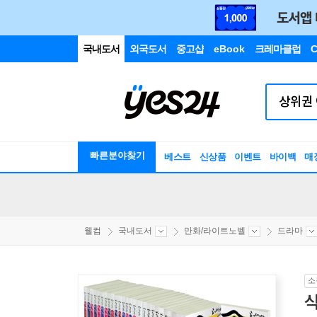
국내도서
외국도서
중고샵
eBook
크레마클럽
C
빠른분야찾기
베스트
신상품
이벤트
바이백
매
웰컴
국내도서
만화/라이트노벨
드라마
소
식