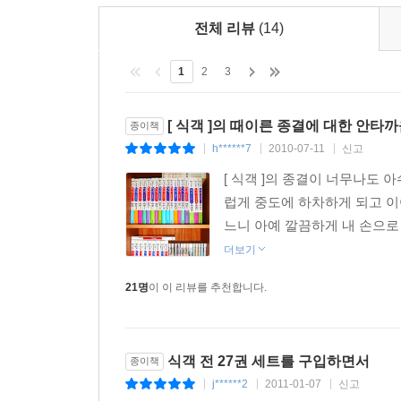
전체 리뷰
(14)
1
2
3
[ 식객 ]의 때이른 종결에 대한 안타
종이책
h******7
2010-07-11
신고
|
|
|
[ 식객 ]의 종결이 너무나도
럽게 중도에 하차하게 되고 
느니 아예 깔끔하게 내 손으로
더보기
21명
이 이 리뷰를 추천합니다.
식객 전 27권 세트를 구입하면서
종이책
j******2
2011-01-07
신고
|
|
|