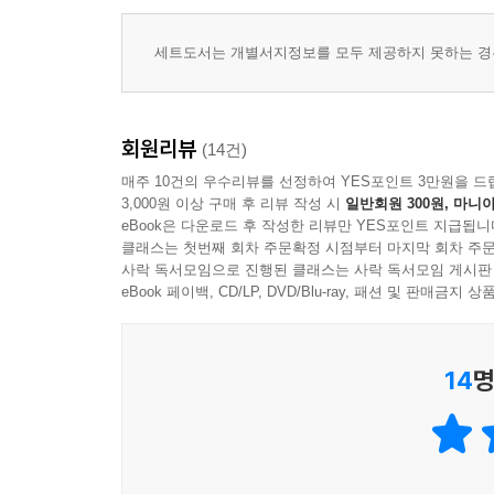
맛집’이라는 홍보문구가 등장하기도 했다. 스스로
작품 내에서 안내 문구를 실었던 일명 ‘식객 취재원 
세트도서는 개별서지정보를 모두 제공하지 못하는 경우
“《식객》은 우리 음식 문화의 길잡이”라는 역사학자
《식객》은 대한민국을 대표하는 국민만화이며 남녀
회원리뷰
(14건)
매주 10건의 우수리뷰를 선정하여 YES포인트 3만원을 드
3,000원 이상 구매 후 리뷰 작성 시
일반회원 300원, 마니아
별책부록 《식객 매거진》 발간
eBook은 다운로드 후 작성한 리뷰만 YES포인트 지급됩니
《식객》 전권 세트용으로 제작한 《식객 매거진》은
클래스는 첫번째 회차 주문확정 시점부터 마지막 회차 주문
사락 독서모임으로 진행된 클래스는 사락 독서모임 게시판
코멘트, 독자들이 뽑은 명장면 명대사, 식객이 걸
eBook 페이백, CD/LP, DVD/Blu-ray, 패션 및 판매금
없이 구성되었다.
14
명
《식객》이 걸어온 길
· 일본, 대만 수출!
2004년 2월 대만의 잉크 출판사와 계약!
2009년 3월 일본 고단샤와 계약! 10만 부 돌파!