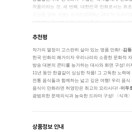
작품이라는 것. 세 번째, 대한민국 만화로서는 최초로 
극장용 영화 개봉), 드라마(2008년 24부작 드라
만화로는 최초로 일본 메이저 출판사 고단샤에서 출간
이는 《식객》이 데뷔 이후 한순간도 멈추지 않고
추천평
가능한 것이었다. 《먼나라 이웃나라》로 잘 알
자산”이라 평했고, 소설가 이윤기는 “방송 대본의
작가의 열정이 고스란히 살아 있는 명품 만화! -
김동
말했다. 일본을 대표하는 요리만화 《미스터 초
한국 만화의 쾌거이자 우리나라의 소중한 문화적 자산
구성이 돋보이는 작품으로, 한국 만화사에 영원히 남
방송 대본의 콘티를 능가하는 대사와 화면 구성! 이제
11년 동안 한결같이 싱싱한 작품! 그 고독한 노력에 
전통 음식들과 함께하는 넓고 깊은 여행! 우리 음식 
《식객》이 사회에 미친 영향
음식이 만화라면 허영만은 최고의 요리사다! -
이두
《식객》은 한국인들도 잘 몰랐던 팔도강산의 음식,
광범위한 문제의식과 능숙한 드라마 구성! 〈식객〉은
통해 소고기의 주요 부위, 제대로 구워 먹는 방법
일반인들이 알기 힘든 정보들을 쉽고도 자세하게
요청을 받았다. 1963년 염관리법 제정 이후부터
소개된 이후 새로이 주목을 받았고, 올해(2010
상품정보 안내
‘오뎅집’이 《식객》에서 소개된 이후 매상이 크게