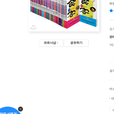
허
정
판
파트너샵
공유하기
Y
결
배
배