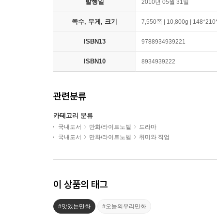
발행일
2010년 05월 31일
쪽수, 무게, 크기
7,550쪽 | 10,800g | 148*21
ISBN13
9788934939221
ISBN10
8934939222
관련분류
카테고리 분류
국내도서
만화/라이트노벨
드라마
국내도서
만화/라이트노벨
취미와 직업
이 상품의 태그
#맛있는만화
#오늘의우리만화