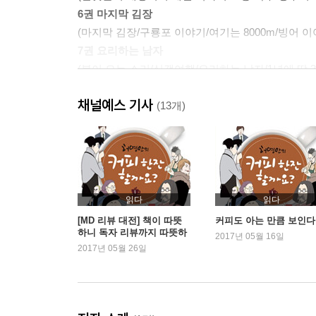
6권 마지막 김장
(마지막 김장/구룡포 이야기/여기는 8000m/빙어 이
7권 요리하는 남자
(봄이 오는 소리/식객여행/요리하는 남자/1년에 딱 
8권 죽음과 맞바꾸는 맛
채널예스 기사
(죽음과 맞바꾸는 맛/과하주/애드리브/제호탕/1+1+1
(13개)
9권 홍어를 찾아서
(갓김치/홍어를 찾아서/한과/미역국/참새구이)
10권 자반고등어 만들기
(자반고등어/요리사의 사랑/콩나물을 닮은 여인/콩
11권 도시의 수도승
읽다
읽다
(24시간의 승부/장마/도시의 수도승/가족/식탁 위의
[MD 리뷰 대전] 책이 따뜻
커피도 아는 만큼 보인다
하니 독자 리뷰까지 따뜻하
12권 완벽한 음식
2017년 05월 16일
다
2017년 05월 26일
(빈대떡/완벽한 음식/진수 성찬 옥자/연어/메밀묵)
13권 만두처럼
(소 내장에 대하여/궁중떡볶이/겨울 피라미/식혜/만
14권 김치찌개 맛있게 만들기