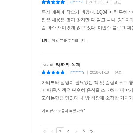
d******8
2010-09-13
신고
|
|
|
독서 계획에 착오가 생겼다. 1Q84 이후 무하카
편은 내용은 많지 않지만 다 읽고 나니 '잉? 이게
즘 아주 재미있게 읽고 있다. 이번주 블로그 대상
1명
이 이 리뷰를 추천합니다.
타짜와 식객
종이책
l********r
2018-01-18
신고
|
|
|
가타부타 설명이 필요없는 책.맛 칼럼리스트 
기 때문.식객은 단순히 음식을 소개하는 이야기
고아는만큼 맛있다.내 방 책장에 소장할 가치가
이 리뷰가 도움이 되었나요?
1
2
3