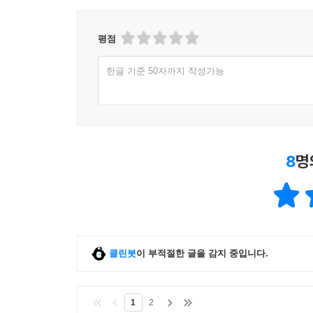
이 과정을 통해 추상적이어서 어렵게 느껴졌던 정
평점
어려운 도덕 문제를 놓고 갈팡질팡하거나 상충되는
하버드에서 그를 유명하게 만든 실제 정의 수업의
한글 기준 50자까지 작성가능
적극적으로 개입하는 과정은 다원화되어 가고 있는
어떤 모습이어야 하는가에 대한 실마리를 제공한다
8
명
클린봇
이 부적절한 글을 감지 중입니다.
1
2