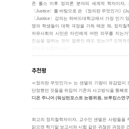
존 롤스 이후 정의론 분야의 세계적 학자이자,
〈Justice〉를 바탕으로 쓴 《정의란 무엇인가》(Jus
〈Justice〉강의는 하버드대학교에서 가장 인기 있
명의 학생들이 대학 극장을 가득 메운 채, 정치
자유사회의 시민은 타인에게 어떤 의무를 지는가
진실을 말하는 것이 잘못인 때도 있는가? 도덕적
공익은 상충하는가?
자유 민주 사회에서 정의와 부정, 평등과 불평등,
추천평
통과할 수 있을까? 《정의란 무엇인가》는 이러한 
≪정의란 무엇인가≫ 는 샌델의 기량이 유감없이 
행복을 극대화하고 자유를 존중하며 미덕을 기르는 행
단정했던 것들을 뒤집어 기존의 사고방식을 통째로
의견이 대립하기 마련이다. 정치철학이 이런 상황
디온 주니어 (워싱턴포스트 논평위원, 브루킹스연
대안에 도덕성을 부여하는 데 도움이 될 수 있다.
하버드대 학생들을 사로잡는 흥미진진한 여정을 
최고의 정치철학자이자, 교수인 샌델은 사람들을 
상관없이 모든 독자에게 그동안 익히 들어온 논
읽으면 학기말 보고서와 시험 같은 귀찮은 과정은 건