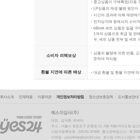
중고상품이 구매확정(자동 
LP상품의 재생 불량 원인이 기
시간의 경과에 의해 재판매가
전자상거래 등에서의 소비자
eBook 세트 상품은 일괄 
1개의 상품으로 취급 및 판매
우, 세트 상품 전부 및 세트
상품의 불량에 의한 반품, 교
소비자 피해보상
준하여 처리됨
환불 지연에 따른 배상
대금 환불 및 환불 지연에 
회사소개
인재채용
이용약관
개인정보처리방침
청소년보호정책
도서홍보안내
대표 : 김석환, 최세라
주소 : 서울시 영등포구 은행로 11, 5층~6층(여의도동,일신
사업자등록번호 : 229-81-37000 통신판매업신고 : 제 200
이메일 : yes24help@yes24.com 호스팅 서비스사업자 :