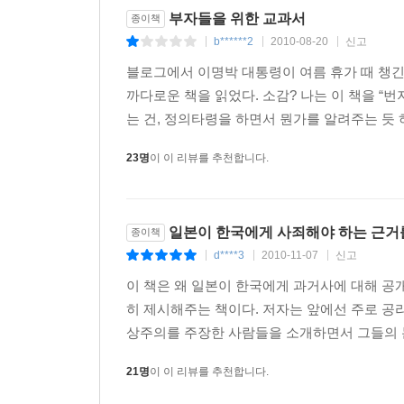
희생해 다섯 목숨을 구하는 행위는 정당해 보인다.
부자들을 위한 교과서
종이책
이제 다른 전차 이야기를 해보자. 당신은 기관사가 
b******2
2010-08-20
신고
|
|
|
아래 철로로 전차가 들어오고, 철로 끝에 인부 
블로그에서 이명박 대통령이 여름 휴가 때 챙긴
직전이다. 피할 수 없는 재앙 앞에 무력감을 느끼다
까다로운 책을 읽었다. 소감? 나는 이 책을 “
전차가 들어오는 철로로 떨어뜨릴 수 있다. 그러면 
는 건, 정의타령을 하면서 뭔가를 알려주는 듯 
했지만, 전차를 멈추기에는 몸집이 너무 작다.)
그렇다면 덩치 큰 남자를 철로로 미는 행위가 옳은 
23명
이 이 리뷰를 추천합니다.
아주 몹쓸 짓이야."
누군가를 다리 아래로 밀어 죽게 하는 행위는 비록
일본이 한국에게 사죄해야 하는 근거
종이책
문제가 생긴다. 한 사람을 희생해 다섯 사람을 구하
d****3
2010-11-07
신고
|
|
|
(36~40쪽)
이 책은 왜 일본이 한국에게 과거사에 대해 공
히 제시해주는 책이다. 저자는 앞에선 주로 
민주 사회에서의 삶은 옳고 그름, 정의와 부정에
상주의를 주장한 사람들을 소개하면서 그들의 논
살인으로 간주한다. 어떤 사람은 낙태를 옹호하나 
도와야 공정하다고 생각하지만, 다른 사람은 
21명
이 이 리뷰를 추천합니다.
소수집단우대정책을 놓고도 어떤 사람은 잘못을 바