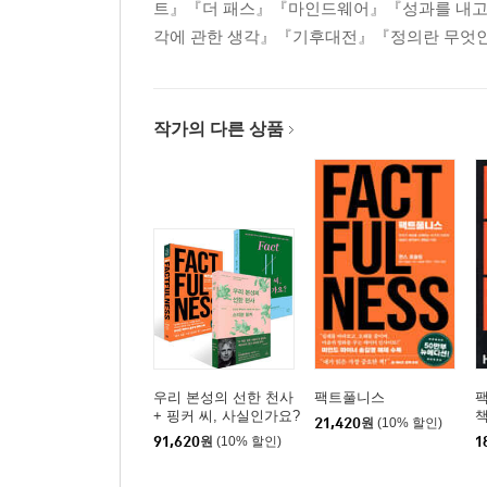
트』『더 패스』『마인드웨어』『성과를 내고
각에 관한 생각』『기후대전』『정의란 무엇인
작가의 다른 상품
우리 본성의 선한 천사
팩트풀니스
팩
+ 핑커 씨, 사실인가요?
책
21,420
원
(10% 할인)
+ 팩트풀니스 세트
91,620
원
(10% 할인)
1