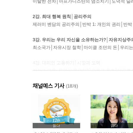
이탈한 전차│아프가니스탄의 염소치기│도덕적 딜
2강. 최대 행복 원칙│공리주의
제러미 벤담의 공리주의│반박 1: 개인의 권리│반박
3강. 우리는 우리 자신을 소유하는가?│자유지상주
최소국가│자유시장 철학│마이클 조던의 돈│우리는
4강. 대리인 고용하기│시장과 도덕
징집과 고용, 무엇이 옳은가?│자원군 옹호│대가를
채널예스 기사
5강. 중요한 것은 동기다│이마누엘 칸트
(18개)
칸트의 권리 옹호│행복 극대화의 문제점│자유란 
정언명령 대 가언명령│도덕과 자유│칸트에 대한 의
6강. 평등 옹호│존 롤스
계약의 도덕적 한계│합의만으로는 부족할 때: 야구
읽다
읽다
합의인가? 샘의 자동차 수리│완벽한 계약 상상하