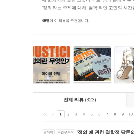
것이며, 이에 대답하려면 정의의 의미가 무엇인지를 
'정의'라는 주제에 대해 '철학'적인 고민의 시간
자격에 대한 국방부의 선택은 옳았는가에 관한 논란
49명
이 이 리뷰를 추천합니다.
구제금융을 둘러싼 논쟁(25~32쪽 참조)은 무
사람들의 분노의 중심에 정의와 도덕적 자격이 어떤
투자사에 대규모 자금을 지원하는 것은 대단히 불
던져볼 수 있다.
이러한 사례들이 보여주는 딜레마는 정치철학의 중
미덕에 관한 서로 다른 개념들 사이에서 중립을 지
정치사상을 가른다. 아리스토텔레스는 정의란 사
있는가를 결정하려면, 어떤 미덕에 영광과 포
심사숙고해야만 무엇이 정의로운 법인지를 알 수 있
전체 리뷰
(323)
반면 18세기의 칸트부터, 20세기의 존 롤스에
미덕과 최선의 삶에 관한 주관적 견해에 좌우되지 
1
2
3
4
5
6
7
8
9
10
한다. 고대의 정의론은 미덕에서 출발하는 반면, 근
왜냐하면 오늘날의 정치를 움직이는 정의에 관한 
'정의'에 관한 철학적 담론
종이책
주간우수작