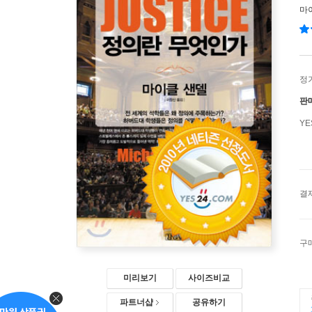
마
정
판
Y
결
구
미리보기
사이즈비교
파트너샵
공유하기