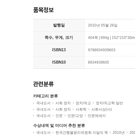
품목정보
발행일
2010년 05월 26일
쪽수, 무게, 크기
404쪽 | 694g | 152*210*30
ISBN13
9788934939603
ISBN10
8934939605
관련분류
카테고리 분류
국내도서
사회 정치
정치/외교
정치/외교학 일반
국내도서
사회 정치
사회학
사회사상(사)
국내도서
인문
인문/교양
인문에세이
수상내역 및 미디어 추천 분류
국내도서
한국간행물윤리위원회 이달의 책
2010년
20