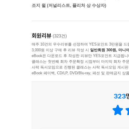
도전적인 발상을 선보이면서, 철학을 이해하면 정
조지 윌 (저널리스트, 퓰리처 상 수상자)
움직이는 과정에서 나타나는 수많은 결정들이 어떤
사회 전체를 올바른 방향으로 나아가게 할 수 있다
부딪히는 어려운 질문들을 설득력 있게 풀어가는 이
회원리뷰
(323건)
정의를 이해하는 세 가지 방식, 행복의 극대화, 자유
매주 10건의 우수리뷰를 선정하여 YES포인트 3만원을 드
3,000원 이상 구매 후 리뷰 작성 시
일반회원 300원, 마니아
《정의란 무엇인가》는 아리스토텔레스에서부터 칸트
eBook은 다운로드 후 작성한 리뷰만 YES포인트 지급됩니
속에서 정의를 이해하는 세 가지 방식인 행복의 극
클래스는 첫번째 회차 주문확정 시점부터 마지막 회차 주문
사락 독서모임으로 진행된 클래스는 사락 독서모임 게시판
논쟁들을 통해 살펴본다.
eBook 페이백, CD/LP, DVD/Blu-ray, 패션 및 판매금
?정의와 행복의 극대화를 연관짓는 이론은 무엇인
가장 핵심적인 사안이다. 왜냐하면 사람들은 경
풍요로움은 행복에 기여하기 때문에 중요하다. 이
323
추구해야 하는 이유와 방법을 가장 그럴듯하게 설명
정의와 자유를 연관짓는 이론들은 무엇인가? 이것
생각은 오늘날의 정치에서 행복 극대화라는 공리주
얻고 있다. 자유에서 출발해 정의를 이해하는 방식