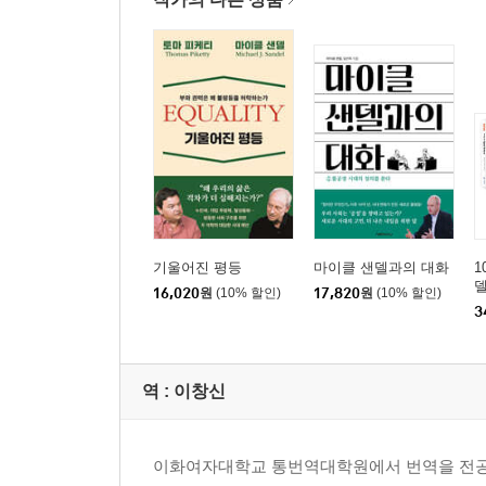
주│ 옮긴이의 말 │ 찾아보기
기울어진 평등
마이클 샌델과의 대화
1
델
16,020
원
(10% 할인)
17,820
원
(10% 할인)
3
역 :
이창신
이화여자대학교 통번역대학원에서 번역을 전공하