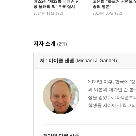
예스24, ‘제12회 네티즌 선
고은희 “블로거 서평도 
정 올해의 책’ 투표 실시
종의 평론”
삶은 불공평한가?
2014년 11월 19일
2014년 06월 12일
7강. 소수집단우대정책 논쟁
시험 격차 바로잡기│과거의 잘못 보상하기│다양성
정책?│정의는 도덕적 자격에서 분리될 수 있는가?
저자 소개
(2명)
8강. 누가 어떤 자격을 가졌는가?│아리스토텔레스
저 :
마이클 샌델
(Michael J. Sandel)
정의, 텔로스, 영광│목적론적 사고: 테니스 코
않고도 좋은 사람이 될 수 있는가?│행동으로 터득
2010년 이후, 한국에 
9강. 우리는 서로에게 어떤 의무를 지는가?│충직 
의 이론의 대가인 존 롤
사죄와 손해배상│조상의 죄를 우리가 속죄해야 하
성을 얻었다. 1980년
요구│이야기하는 존재│합의를 넘어서는 의무│연대
학생들 사이에서 최고의 
원칙을 뛰어넘을 수 있을까?│정의와 좋은 삶
10강. 정의와 공동선
중립을 지키려는 열망│낙태와 줄기세포 논란│동성
작가의 다른 상품