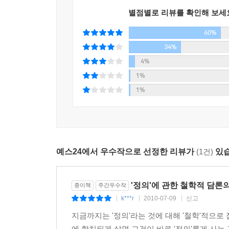
별점별로 리뷰를 확인해 보세
공평주의 진영 사이에서 일어난다. 자유방임주의 
존중하고 지지하는 데 달렸다고 믿는 사람들이다
60%
공정하지도 자유롭지도 않다고 주장한다. 이들에게
34%
나눠주는 정책을 ?야 한다.
4%
1%
정의가 미덕, 좋은 삶과 밀접히 연관된다고 보는 
1%
동일시된다. 도덕을 법으로 규정한다는 발상은 자유
발상이다. 그러나 정의로운 사회라면 미덕과 좋은 
활동과 주장에 영감을 주었다.
정의를 설명하는 다양한 견해들이 실제 일어난 이
예스24에서 우수작으로 선정한 리뷰가
(1건)
있습
한다.
'정의'에 관한 철학적 담론
1) 태풍 허리케인이 지나간 뒤, 생활재의 가격폭
종이책
주간우수작
이용해, 시장이 견디기만 한다면 어떤 가격을 불
k***r
2010-07-09
신고
|
|
|
가격폭리를 금지해야 할까? 와 같이 무엇이 과연 
지금까지는 '정의'라는 것에 대해 '철학'적으
개인이 서로를 어떻게 대해야 하는가를 묻는 것으
에 합치되게 살면 그것이 바로 '정의'롭게 사는