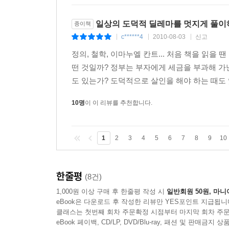
정책이라고 비난한다. 어떤 사람은 테러 용의자를
테러를 예방하는 마지막 수단이라며 찬성한다. 선거
일상의 도덕적 딜레마를 멋지게 풀이
종이책
c******4
2010-08-03
신고
|
|
|
어려운 도덕적 문제에 직면했을 때 도덕적 고민이
것이다. 그러면 우리는 그 질문에 대한 대답으로 
정의, 철학, 이마누엘 칸트... 처음 책을 읽을
근거가 되는 원칙을 찾는다. 그리고 그 원칙을 
떤 것일까? 정부는 부자에게 세금을 부과해 가
압박감을 느끼는 것이 바로 철학의 출발점이다.
도 있는가? 도덕적으로 살인을 해야 하는 때도 
10명
이 이 리뷰를 추천합니다.
우리는 긴장된 상황에 맞닥뜨렸을 때, 옳은 행위
직면하며, 자신의 판단과 원칙 사이를 왔다 갔다
고민하는 이런 방식, 다시 말해 특정한 상황에 
1
2
3
4
5
6
7
8
9
10
아리스토텔레스의 도덕철학까지 거슬러 올라간다.
그러나 도덕적 사고란 혼자 추구하는 것이 아니라
한줄평
(8건)
삶의 방식을 발견할 수 없다. 정의의 의미와 좋은 
1,000원 이상 구매 후 한줄평 작성 시
일반회원 50원, 마니
통하여, 고대와 근현대 정치 철학자들은 정의와 권리
eBook은 다운로드 후 작성한 리뷰만 YES포인트 지급됩니
클래스는 첫번째 회차 주문확정 시점부터 마지막 회차 주문
고민한다. 이 책은 아리스토텔레스, 칸트, 존 슈트
eBook 페이백, CD/LP, DVD/Blu-ray, 패션 및 판매금
고찰하면서, 자신의 생각을 확인하고 왜 그렇게 생각