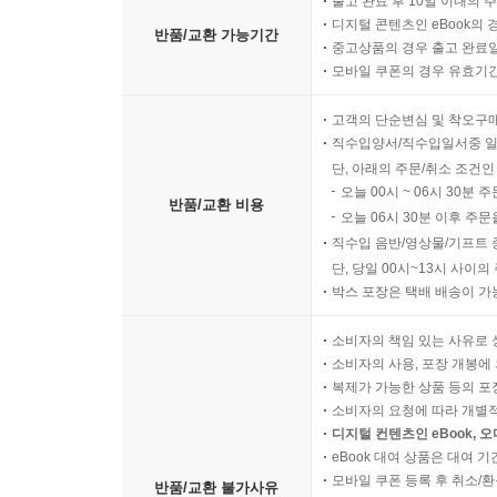
출고 완료 후 10일 이내의 
디지털 콘텐츠인 eBook의 
반품/교환 가능기간
중고상품의 경우 출고 완료일
모바일 쿠폰의 경우 유효기간(
고객의 단순변심 및 착오구
직수입양서/직수입일서중 일
단, 아래의 주문/취소 조건인
오늘 00시 ~ 06시 30분 
반품/교환 비용
오늘 06시 30분 이후 주문
직수입 음반/영상물/기프트 
단, 당일 00시~13시 사이
박스 포장은 택배 배송이 가
소비자의 책임 있는 사유로 
소비자의 사용, 포장 개봉에 
복제가 가능한 상품 등의 포장을 
소비자의 요청에 따라 개별
디지털 컨텐츠인 eBook, 
eBook 대여 상품은 대여 기
모바일 쿠폰 등록 후 취소/환
반품/교환 불가사유