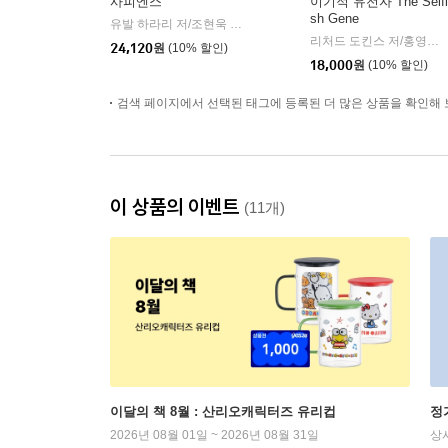
사피엔스
이기적 유전자 The Selfi
sh Gene
유발 하라리 저/조현욱 역/이태수 감수
김영사
|
리처드 도킨스 저/홍영남,이상임 공역
24,120
원
(10% 할인)
18,000
원
(10% 할인)
검색 페이지에서 선택된 태그에 등록된 더 많은 상품을 확인해 
이 상품의 이벤트
(11개)
이달의 책 8월 : 산리오캐릭터즈 유리컵
정
2026년 08월 01일 ~ 2026년 08월 31일
상