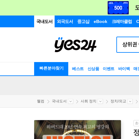
국내도서
외국도서
중고샵
eBook
크레마클럽
C
빠른분야찾기
베스트
신상품
이벤트
바이백
매
웰컴
국내도서
사회 정치
정치/외교
소