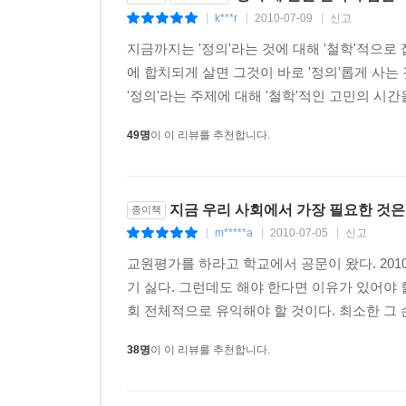
경제적 풍요를 지지하고 개인의 자유를 존중하는 
k***r
2010-07-09
신고
|
|
|
있는지, 좋은 사회가 장려해야 하는 생활방식은 
지금까지는 '정의'라는 것에 대해 '철학'적으
놓지 못한다. 정의에는 선택뿐만 아니라 미덕도 
에 합치되게 살면 그것이 바로 '정의'롭게 사는
고민하는 것이다.
'정의'라는 주제에 대해 '철학'적인 고민의 시간
하버드대 학생들은 정의를 어떻게 배우는가?
49명
이 이 리뷰를 추천합니다.
하버드가 전 세계에 최고의 강의실을 개방한다!
"쉴 새 없이 쏟아지는 알쏭달쏭한 질문 공세, 빼져
지금 우리 사회에서 가장 필요한 것은
종이책
도발적인 핑퐁식 문답이 순식간에 오고가는 정의에 
m*****a
2010-07-05
신고
|
|
|
교원평가를 하라고 학교에서 공문이 왔다. 201
당신은 전차 기관사이고, 시속 100킬로미터로 철로
기 싫다. 그런데도 해야 한다면 이유가 있어야 
멈추려 했지만 불가능하다. 브레이크가 말을 듣지 
회 전체적으로 유익해야 할 것이다. 최소한 그 
옳다고 가정하자.) 필사적인 심정이 된다. 이때 오
철로로 돌리면 인부 한 사람이 죽는 대신 다섯 사람이
38명
이 이 리뷰를 추천합니다.
당신은 어떻게 하겠는가? 사람들은 대부분 이렇게 말할