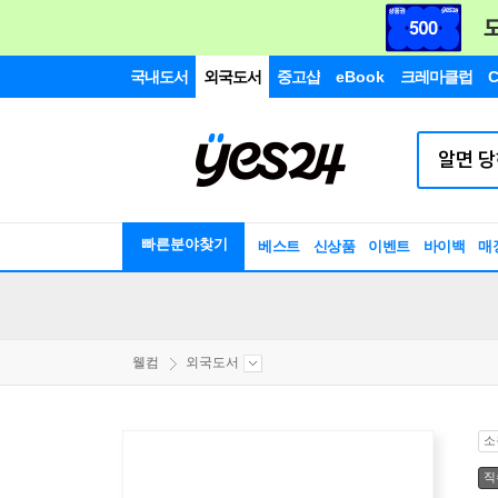
국내도서
외국도서
중고샵
eBook
크레마클럽
C
빠른분야찾기
베스트
신상품
이벤트
바이백
매
웰컴
외국도서
소
직