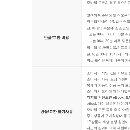
모바일 쿠폰의 경우 유효기간(
고객의 단순변심 및 착오구
직수입양서/직수입일서중 일
단, 아래의 주문/취소 조건인
오늘 00시 ~ 06시 30분 
반품/교환 비용
오늘 06시 30분 이후 주문
직수입 음반/영상물/기프트 
단, 당일 00시~13시 사이
박스 포장은 택배 배송이 가
소비자의 책임 있는 사유로 
소비자의 사용, 포장 개봉에 
복제가 가능한 상품 등의 포장을 
소비자의 요청에 따라 개별
디지털 컨텐츠인 eBook, 
eBook 대여 상품은 대여 기
모바일 쿠폰 등록 후 취소/환
반품/교환 불가사유
중고상품이 구매확정(자동 
LP상품의 재생 불량 원인이 기
시간의 경과에 의해 재판매가