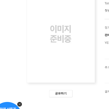
Tol
첫
정
판
Y
추
결
공유하기