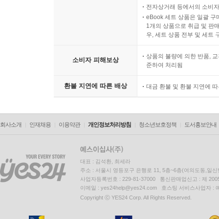
전자상거래 등에서의 소비자
eBook 세트 상품은 일괄 
1개의 상품으로 취급 및 판매
우, 세트 상품 전부 및 세트
상품의 불량에 의한 반품, 교
소비자 피해보상
준하여 처리됨
환불 지연에 따른 배상
대금 환불 및 환불 지연에 
회사소개
인재채용
이용약관
개인정보처리방침
청소년보호정책
도서홍보안내
대표 : 김석환, 최세라
주소 : 서울시 영등포구 은행로 11, 5층~6층(여의도동,일신
사업자등록번호 : 229-81-37000 통신판매업신고 : 제 200
이메일 : yes24help@yes24.com 호스팅 서비스사업자 :
Copyright ⓒ YES24 Corp. All Rights Reserved.