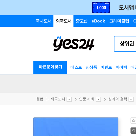
국내도서
외국도서
중고샵
eBook
크레마클럽
C
빠른분야찾기
베스트
신상품
이벤트
바이백
매
웰컴
외국도서
인문 사회
심리와 철학
소
직