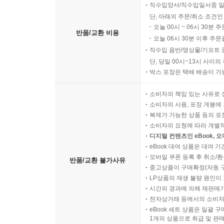
직수입양서/직수입일서중 일
단, 아래의 주문/취소 조건인
오늘 00시 ~ 06시 30분 
반품/교환 비용
오늘 06시 30분 이후 주문
직수입 음반/영상물/기프트 
단, 당일 00시~13시 사이
박스 포장은 택배 배송이 가
소비자의 책임 있는 사유로 
소비자의 사용, 포장 개봉에 
복제가 가능한 상품 등의 포장을 
소비자의 요청에 따라 개별
디지털 컨텐츠인 eBook, 
eBook 대여 상품은 대여 기
모바일 쿠폰 등록 후 취소/환
반품/교환 불가사유
중고상품이 구매확정(자동 
LP상품의 재생 불량 원인이 기
시간의 경과에 의해 재판매가
전자상거래 등에서의 소비자
eBook 세트 상품은 일괄 
1개의 상품으로 취급 및 판매