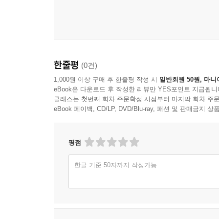
10. Eating disorders, impaired mentalization, and at
Starr Kelton-Locke, PhD
한줄평
(0건)
PART III: Contemporary issues related to eating dis
1,000원 이상 구매 후 한줄평 작성 시
일반회원 50원, 마니
eBook은 다운로드 후 작성한 리뷰만 YES포인트 지급됩니
11. The low spark of high-heeled 'girls': hyperdead
클래스는 첫번째 회차 주문확정 시점부터 마지막 회차 주문
eBook 페이백, CD/LP, DVD/Blu-ray, 패션 및 판매금
Jean Petrucelli, PhD
평점
12. Psychodynamic importance of "cyber" and "in the
한글 기준 50자까지 작성가능
F. Diane Barth, LCSW
13. The enigma of ana: a psychoanalytic exploration