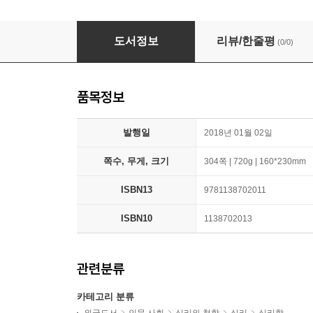
Psychoanalytic Treatment of Eating Disorde
도서정보
리뷰/한줄평
(0/0)
품목정보
발행일
2018년 01월 02일
쪽수, 무게, 크기
304쪽 | 720g | 160*230mm
ISBN13
9781138702011
ISBN10
1138702013
관련분류
카테고리 분류