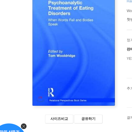
Har
Wo
첫
정
판
Y
추
결
사이즈비교
공유하기