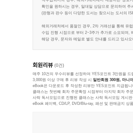
PART II: Treatment of eating disorders
확인을 원하시는 경우, 일대일 상담으로 문의하여 주
(판형과 판수 등이 다양한 도서는 찾으시는 도서의 IS
6. From knowing to discovering: some suggestions f
해외거래처에서 품절인 경우, 2차 거래선을 통해 유럽
수입 진행 시점으로 부터 2~3주가 추가로 소요되며,
Yael Kadish, PhD
해당 경우, 문자와 메일로 별도 안내를 드리고 있사
7. Heathen talk: psychoanalytic considerations of ea
회원리뷰
(0건)
Judith Brisman, PhD
매주 10건의 우수리뷰를 선정하여 YES포인트 3만원을 드
3,000원 이상 구매 후 리뷰 작성 시
일반회원 300원, 마니아
8. To know another inside and out: linking psychic a
eBook은 다운로드 후 작성한 리뷰만 YES포인트 지급됩니
클래스는 첫번째 회차 주문확정 시점부터 마지막 회차 주문
Danielle Novack, Ph.D.
사락 독서모임으로 진행된 클래스는 사락 독서모임 게시판
eBook 페이백, CD/LP, DVD/Blu-ray, 패션 및 판매금
9. On targeting emotion regulation deficits in eating
Timothy Rice, M.D.