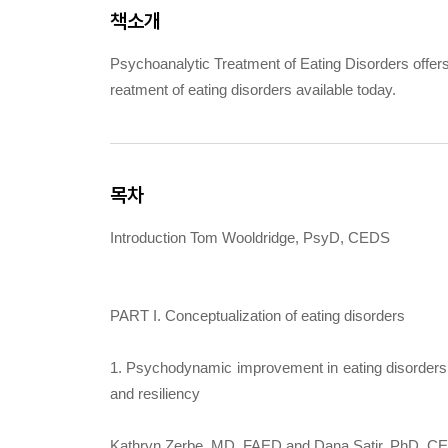
책소개
Psychoanalytic Treatment of Eating Disorders offers
reatment of eating disorders available today.
목차
Introduction Tom Wooldridge, PsyD, CEDS
PART I. Conceptualization of eating disorders
1. Psychodynamic improvement in eating disorders:
and resiliency
Kathryn Zerbe, MD, FAED and Dana Satir, PhD, C