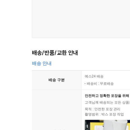
Tom Wooldridge, PsyD, CEDS
14. Towards social justice: the continuum of eatin
epidemic
Susan Gutwill, MSW, LCSW
배송/반품/교환 안내
15. Enduring perfectionism: seeing through eating d
배송 안내
Kim Grynick, LPC
예스24 배송
배송 구분
배송비 : 무료배송
안전하고 정확한 포장을 위해 
고객님께 배송되는 모든 상품을
목적 : 안전한 포장 관리
촬영범위 : 박스 포장 작업