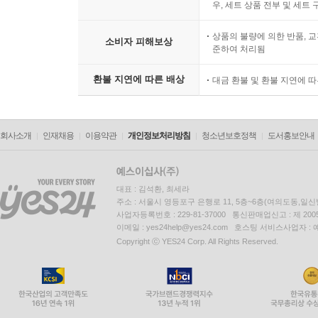
우, 세트 상품 전부 및 세트
상품의 불량에 의한 반품, 교
소비자 피해보상
준하여 처리됨
환불 지연에 따른 배상
대금 환불 및 환불 지연에 
회사소개
인재채용
이용약관
개인정보처리방침
청소년보호정책
도서홍보안내
대표 : 김석환, 최세라
주소 : 서울시 영등포구 은행로 11, 5층~6층(여의도동,일신
사업자등록번호 : 229-81-37000 통신판매업신고 : 제 200
이메일 : yes24help@yes24.com 호스팅 서비스사업자 :
Copyright ⓒ YES24 Corp. All Rights Reserved.