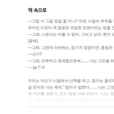
책 속으로
―그럼 너 그걸 정말 할 거니? ‘어린 시절의 추억을
하지만 이것이 꼭 알맞은 유일한 표현이라는 점을 인정
―그래, 나로서는 어쩔 수 없어, 그러고 싶어, 왠
[중략]
―그래, 그런데 이번에는, 믿기지 않겠지만, 충동은
―내가?
―그래, 만류하고 경계함으로써…… 너는 그것을 
--- pp 7~9
우리는 어딘가 시골에서 산책을 하고, 엄마는 콜리아
걸 만지면 너는 죽어,” 엄마가 말했다…… 나는 그것
에 머리를 파묻고, 있는 힘을 다해 외친다. “나는 
요, 죽었다고요, 죽었어요. 전봇대를 건드렸어요. 그
건드렸고, 그것이 내 안으로 들어와, 내 안에 있다
--- p 28