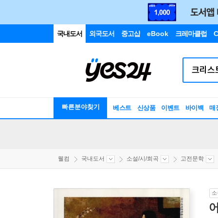
국내도서
외국도서
중고샵
eBook
크레마클럽
C
빠른분야찾기
베스트
신상품
이벤트
바이백
매
웰컴
국내도서
소설/시/희곡
고전문학
소