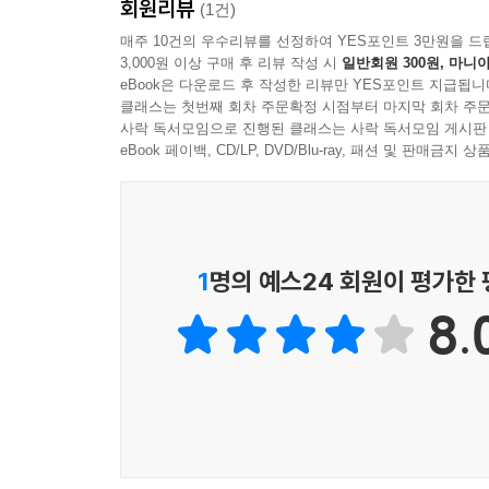
회원리뷰
두터운 독자층을 확보해갔고 이제는 프랑스 현대 문
(1건)
이 작품 『어린 시절』은 1983년, ‘소설’ ‘희곡’ ‘
매주 10건의 우수리뷰를 선정하여 YES포인트 3만원을 드
3,000원 이상 구매 후 리뷰 작성 시
일반회원 300원, 마니아
앞표지에는 여섯 살 무렵의 작가 사진이, 뒤표지
eBook은 다운로드 후 작성한 리뷰만 YES포인트 지급됩니
여든을 넘긴 나이에 ‘어린 시절’이란 제목으로 자
클래스는 첫번째 회차 주문확정 시점부터 마지막 회차 주문
이해할 중요한 열쇠를 발견하게 될 것으로 기대했
사락 독서모임으로 진행된 클래스는 사락 독서모임 게시판
장르를 공략하여 전혀 새로운 형태의 자서전을 창조
eBook 페이백, CD/LP, DVD/Blu-ray, 패션 및 판매금
『어린 시절』은 작가의 첫 기억이 위치하는 5세
단편fragment을 통해 이야기한다. 작가는 최
논리적 추론으로 메우려 하지 않는다. 단편들 사이의
있는데, 이는 고스란히 독자들이 울림을 받을 몫으로
1
명의 예스24 회원이 평가한
무엇보다도 이 작품에서 두드러지는 특징은 스스로
8.
서술형식을 들 수 있는데, 작품은, 분신의 질문으로
분신은 작업의 성격을 ‘추억을 회상하는’ 것으로 
중간 중간 개입하여 ‘비평의식’을 자처하며, 이
하기도 한다. 사로트의 어린 시절은 고정된 것이 
화자와 분신이 대화를 나눔으로써 현재의 탐색과 
작가와 독자는 함께 ‘트로피슴’을 만들어나간다.