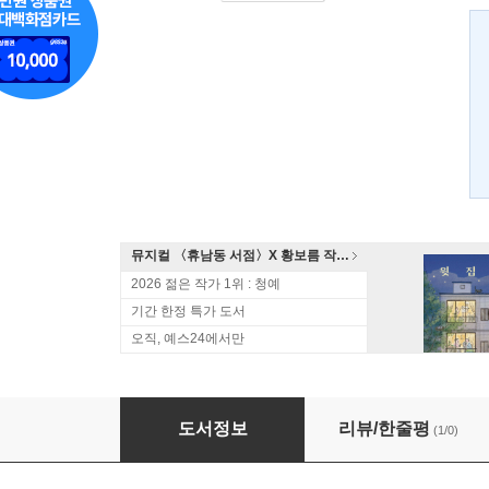
뮤지컬 〈휴남동 서점〉X 황보름 작가 북토크
2026 젊은 작가 1위 : 청예
기간 한정 특가 도서
오직, 예스24에서만
어린 시절
도서정보
리뷰/한줄평
(1/0)