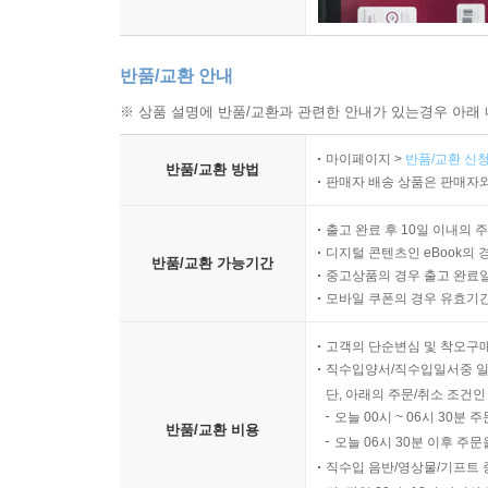
반품/교환 안내
※ 상품 설명에 반품/교환과 관련한 안내가 있는경우 아래 
마이페이지 >
반품/교환 신청
반품/교환 방법
판매자 배송 상품은 판매자와
출고 완료 후 10일 이내의 
디지털 콘텐츠인 eBook의 
반품/교환 가능기간
중고상품의 경우 출고 완료일
모바일 쿠폰의 경우 유효기간(
고객의 단순변심 및 착오구
직수입양서/직수입일서중 일
단, 아래의 주문/취소 조건인
오늘 00시 ~ 06시 30분 
반품/교환 비용
오늘 06시 30분 이후 주문
직수입 음반/영상물/기프트 