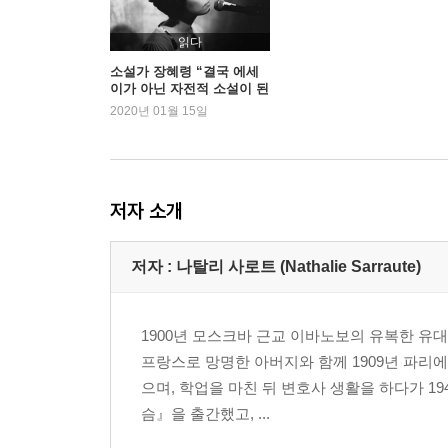
읽다
소설가 장혜령 “결국 에세
이가 아닌 자전적 소설이 된
『진주』”
2020년 01월 15일
저자 소개
저자 : 나탈리 사로트 (Nathalie Sarraute)
1900년 모스크바 근교 이바노보의 유복한 
프랑스로 망명한 아버지와 함께 1909년 파리에
으며, 학업을 마친 뒤 변호사 생활을 하다가 19
슴』을 출간했고, ...