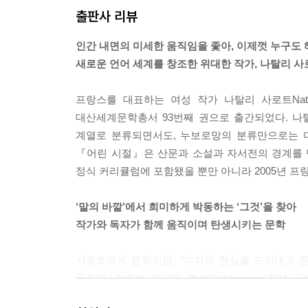
출판사 리뷰
“가서 자거라, 걱정 말고……” 그가 나에게 말할 
인간 내면의 미세한 움직임을 좇아, 이제껏 누구도
조만간, 모든 게 해결된단다……”
새로운 언어 세계를 창조한 위대한 작가, 나탈리 사
그 순간, 그리고 영원히, 겉으로 보기에는 어떠하든
프랑스를 대표하는 여성 작가 나탈리 사로트Nathali
던 게 뭔지는 정확히 모른다. 하지만 나는, 그 나이
대산세계문학총서 93번째 권으로 출간되었다. 나
번에 알아차렸다고 확신한다…… 아버지, 어머니, 베
계열로 분류되면서도, 누보로망의 분류만으로는 다
나지 않았던 것이다.
『어린 시절』은 산문과 소설과 자서전의 경계를 
정식 커리큘럼에 포함됐을 뿐만 아니라 2005년 
--- p 111
‘말의 바깥’에서 희미하게 박동하는 ‘그것’을 찾아
작가와 독자가 함께 움직이며 탄생시키는 문학
사로트에게 문학이란, “미지의 현실을 드러내고 
움직임,’ 이른바 그녀가 ‘트로피슴tropism(향
구축했다. 그녀의 이런 시도는 처음에는 쉽게 이