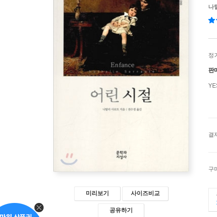
나
정
판
Y
결
구
미리보기
사이즈비교
공유하기