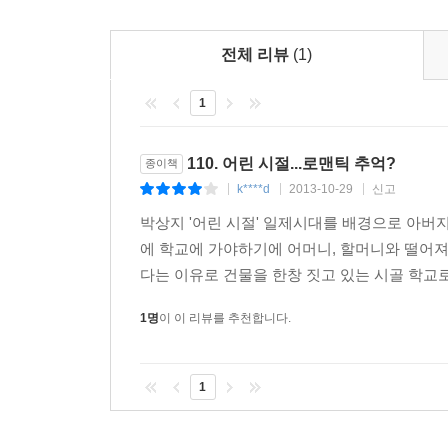
순진하고 행복하기만 한 ‘유년 신화’의 베일을 벗
다각적인 얼굴 아래 드러나는 ‘어린 시절’을 목도하
전체 리뷰
(1)
1
『어린 시절』에는 가족들과의 관계, 학교생활, 친구
『어린 시절』의 화자가 회상하는 추억 가운데에는
어머니의 집과 아버지의 집을 오가며 생활하는데,
110. 어린 시절...로맨틱 추억?
종이책
생각과 마음이 다른 곳을 향하는 어머니가 있다. 
k****d
2013-10-29
신고
|
|
|
그것이 아이의 마음속에 남기는 미묘한 움직임이 작
박상지 '어린 시절' 일제시대를 배경으로 아버지
작가는 『어린 시절』을 통해 “신성모독의 느낌을 
에 학교에 가야하기에 어머니, 할머니와 떨어
느낌’은 바로 어머니와의 관계에서 비롯된 것이다.
다는 이유로 건물을 한창 짓고 있는 시골 학교로 
생각하는 장면이라든가, “수프만큼 묽게” 되기 전에
신성한 금기의 위반에의 유혹을 나타낸다. 그녀에게 
1명
이 이 리뷰를 추천합니다.
고통스러운 어머니와의 관계로부터 차츰 독립하여 
이러한 작품의 다각적인 면모를 통해 우리는, 
1
복합적인 얼굴 아래 풍부하게 나타나는 ‘어린 시절’
그것은 보다 깊고 예리하며 솔직한 시선을 통해 전혀
본연에 이르는 길목으로, 우리의 깊은 내면을 이끌