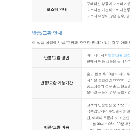
구매하신 상품에 포스터 사은
포스터 안내
포스터는 기본적으로 지관통에
포스터 수량이 많은 경우, 
반품/교환 안내
※ 상품 설명에 반품/교환과 관련한 안내가 있는경우 아래 
마이페이지 >
반품/교환 신청
반품/교환 방법
판매자 배송 상품은 판매자와
출고 완료 후 10일 이내의 
디지털 콘텐츠인 eBook의 
반품/교환 가능기간
중고상품의 경우 출고 완료일
모바일 쿠폰의 경우 유효기간(
고객의 단순변심 및 착오구
직수입양서/직수입일서중 일
단, 아래의 주문/취소 조건인
오늘 00시 ~ 06시 30분 
반품/교환 비용