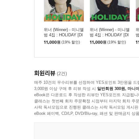
위너 (Winner) - 미니앨
위너 (Winner) - 미니앨
위
범 4집 : HOLIDAY [DI
범 4집 : HOLIDAY [DI
범
GIPACK ver.][HOONY
GIPACK ver.][MINO ve
G
11,000
원
(19% 할인)
11,000
원
(19% 할인)
1
ver.]
r.]
r.]
회원리뷰
(2건)
매주 10건의 우수리뷰를 선정하여 YES포인트 3만원을 드
3,000원 이상 구매 후 리뷰 작성 시
일반회원 300원, 마니아
eBook은 다운로드 후 작성한 리뷰만 YES포인트 지급됩니
클래스는 첫번째 회차 주문확정 시점부터 마지막 회차 주문
사락 독서모임으로 진행된 클래스는 사락 독서모임 게시판
eBook 페이백, CD/LP, DVD/Blu-ray, 패션 및 판매금