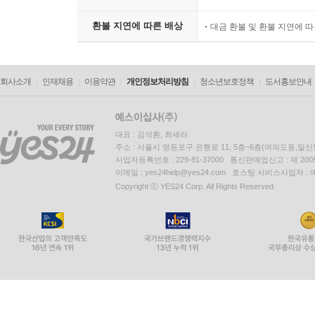
환불 지연에 따른 배상
대금 환불 및 환불 지연에 
회사소개
인재채용
이용약관
개인정보처리방침
청소년보호정책
도서홍보안내
대표 : 김석환, 최세라
주소 : 서울시 영등포구 은행로 11, 5층~6층(여의도동,일신
사업자등록번호 : 229-81-37000 통신판매업신고 : 제 200
이메일 : yes24help@yes24.com 호스팅 서비스사업자 :
Copyright ⓒ YES24 Corp. All Rights Reserved.