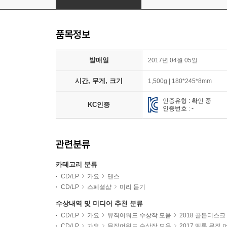
품목정보
발매일
2017년 04월 05일
시간, 무게, 크기
1,500g | 180*245*8mm
인증유형 : 확인 중
KC인증
인증번호 : -
관련분류
카테고리 분류
CD/LP
가요
댄스
CD/LP
스페셜샵
미리 듣기
수상내역 및 미디어 추천 분류
CD/LP
가요
뮤직어워드 수상작 모음
2018 골든디스크
CD/LP
가요
뮤직어워드 수상작 모음
2017 멜론 뮤직