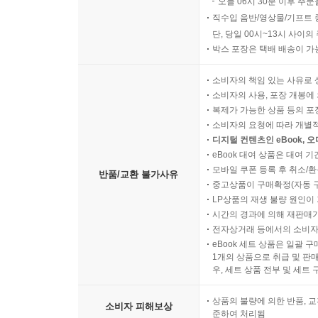
오늘 06시 30분 이후 주문
직수입 음반/영상물/기프트 
단, 당일 00시~13시 사이
박스 포장은 택배 배송이 가
소비자의 책임 있는 사유로 
소비자의 사용, 포장 개봉에 
복제가 가능한 상품 등의 포장을 
소비자의 요청에 따라 개별
디지털 컨텐츠인 eBook, 
eBook 대여 상품은 대여 기
모바일 쿠폰 등록 후 취소/환
반품/교환 불가사유
중고상품이 구매확정(자동 
LP상품의 재생 불량 원인이 기
시간의 경과에 의해 재판매가
전자상거래 등에서의 소비자
eBook 세트 상품은 일괄 
1개의 상품으로 취급 및 판매
우, 세트 상품 전부 및 세트
상품의 불량에 의한 반품, 교
소비자 피해보상
준하여 처리됨