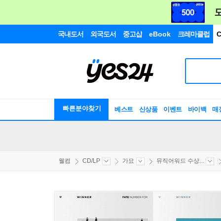
국내도서
외국도서
중고샵
eBook
크레마클럽
C
빠른분야찾기
베스트
신상품
이벤트
바이백
매
웰컴
CD/LP
가요
뮤직어워드 수상...