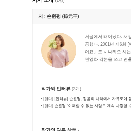
(1명)
저 :
손원평
(孫元平)
서울에서 태어났다. 서
공했다. 2001년 제6회
어요」로 시나리오 시놉시
편영화 각본을 쓰고 연출
작가와 인터뷰
(3개)
[읽다]
[인터뷰] 손원평, 젊음의 나라에서 자유로이
[읽다]
손원평 “이해할 수 없는 사람도 계속 사랑할 수
작가의 다른 상품