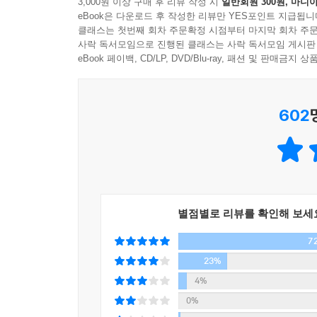
3,000원 이상 구매 후 리뷰 작성 시
일반회원 300원, 마니아
eBook은 다운로드 후 작성한 리뷰만 YES포인트 지급됩니
출판평론가 한기호는 『아몬드』를 ‘한국형 영어덜트 소
클래스는 첫번째 회차 주문확정 시점부터 마지막 회차 주문
러너』나 『헝거 게임』 등 환상성과 장르성이 전면
사락 독서모임으로 진행된 클래스는 사락 독서모임 게시판
확장되고 있다. 영어덜트 문학은 배경이 되는 
eBook 페이백, CD/LP, DVD/Blu-ray, 패션 및 판매금
은유하며, 독자들에게 상상의 세계를 경험하게 한
문학의 기본적인 설정은 10대부터 30대까지 영어
602
놓인 10대 주인공의 모습을 통해 타인에게 공감하
우리가 과연 서로에게 위안이 될 수 있을지, 희망을
사회의 근본적인 문제를 녹여 내면서 문학적 감동을 
매혹적인 문체, 독특한 캐릭터, 속도감 넘치는 전개!
독자의 마음을 감동으로 채워 줄 이야기꾼의 등장
별점별로 리뷰를 확인해 보세
7
손원평 작가는 그동안 「인간적으로 정이 안 가
『아몬드』로 제10회 창비청소년문학상을 받았다. 
23%
소설미학이 돋보인다”는 평을 얻으며 제5회 제주
4%
관계에 깃든 아름다움에서 문학적으로 의미 있는 성
0%
독자들의 열띤 반응을 이끌어냈다. 구체적인 이미지