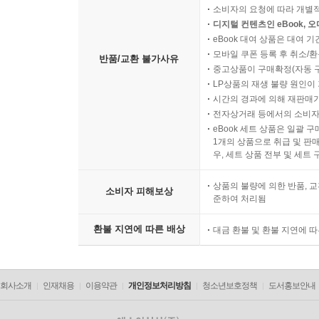
소비자의 요청에 따라 개별
디지털 컨텐츠인 eBook, 
eBook 대여 상품은 대여 기
모바일 쿠폰 등록 후 취소/환
반품/교환 불가사유
중고상품이 구매확정(자동 
LP상품의 재생 불량 원인이 기
시간의 경과에 의해 재판매가
전자상거래 등에서의 소비자
eBook 세트 상품은 일괄 
1개의 상품으로 취급 및 판매
우, 세트 상품 전부 및 세트
상품의 불량에 의한 반품, 교
소비자 피해보상
준하여 처리됨
환불 지연에 따른 배상
대금 환불 및 환불 지연에 
회사소개
인재채용
이용약관
개인정보처리방침
청소년보호정책
도서홍보안내