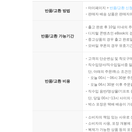
마이페이지 >
반품/교환 신청
반품/교환 방법
판매자 배송 상품은 판매자와
출고 완료 후 10일 이내의 
디지털 콘텐츠인 eBook의 
반품/교환 가능기간
중고상품의 경우 출고 완료일
모바일 쿠폰의 경우 유효기간(
고객의 단순변심 및 착오구
직수입양서/직수입일서중 일
단, 아래의 주문/취소 조건인
오늘 00시 ~ 06시 30분 
반품/교환 비용
오늘 06시 30분 이후 주문
직수입 음반/영상물/기프트 
단, 당일 00시~13시 사이
박스 포장은 택배 배송이 가
소비자의 책임 있는 사유로 
소비자의 사용, 포장 개봉에 
복제가 가능한 상품 등의 포장을 