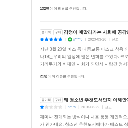
가혹한 선택에 직면한다는 것이다. 『아몬드』의 주
132명
이 이 리뷰를 추천합니다.
특별하고 별난 경우라고 볼 수 있을까? 공감을 잃
한다. 비극적인 존재들이 서로의 아픔과 상처를 온몸
대해 상상해 보는 것은 공감의 씨앗이다. 그리고
감정이 메말라가는 사회에 공감
종이책
구매
감정적으로는 성장하지 못한 사람들이 넘쳐나는 
s****6
2023-03-26
신고
|
|
|
소설시장에 파장을 몰고 올 것이다. -출판평론가 
지난 3월 20일 버스 등 대중교통 마스크 착용
작가의 말
나19는우리의 일상에 많은 변화를 주었다. 코
거리두기와 비대면 사회가 되면서 사람간 정서
매일매일 아이들이 태어난다. 모든 가능성이 열려 
21명
이 이 리뷰를 추천합니다.
군림하고 명령하면서도 속이 비틀린 사람이 된다. 
나는 인간을 인간으로 만드는 것도, 괴물로 만드는 
이 소설로 인해 상처 입은 사람들, 특히 아직도 가
왜 청소년 추천도서인지 이해
바라 본다. 아이들은 사랑을 갈구하지만, 동시에 가
종이책
구매
n***s
2018-08-29
신고
2017년 봄, 손원평
|
|
|
재미나 전개되는 방식이나 내용 등등 개인적으로
가 안가네요. 청소년 추천도서에다가 베스트 상