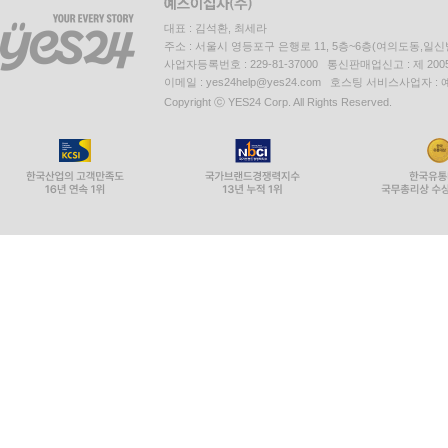
대표 : 김석환, 최세라
주소 : 서울시 영등포구 은행로 11, 5층~6층(여의도동,일신
사업자등록번호 : 229-81-37000 통신판매업신고 : 제 200
이메일 : yes24help@yes24.com 호스팅 서비스사업자 :
Copyright ⓒ YES24 Corp. All Rights Reserved.