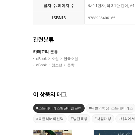
글자 수/페이지 수
약 9.1만자, 약 3.1만 단어, A
ISBN13
9788936406165
관련분류
카테고리 분류
eBook
소설
한국소설
eBook
청소년
문학
이 상품의 태그
#스트레이키즈현진이읽은책
#내별의책장_스트레이키즈
#북클러버의선택
#방탄책방
#서점대상
#해외에