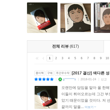
우리들에게 세상을 버틸 용기와 힘을 주는 소설이다
-장원석 PD(「최종병기 활」 「터널」 제작)
여기, 삶에 대처하기 유달리 힘들게 태어난 소년이 
수 있는 가장 좋은 일이 일어났다. 그 좋은 일이란
5
느낄 수 있다면, 그것만큼 좋은 일은 없을 것이다. 
(CBS 라디오)
전체 리뷰
(617)
두 소년이 타인과 관계 맺고 성장하는 과정을 끝
1
2
3
4
5
6
7
8
9
10
언제나 괴물이 되지 않기 위한 눈물겨운 분투가 숨
인물의 관계에 깃든 아름다움에서 이 작품이 문학적
[2017 결산] 색다
종이책
구매
주간우수작
-제10회 창비청소년문학상 심사위원 권여선 김지은
g********s
2018-01-24
신고
|
|
|
오랜만에 담임을 맡아 올 한해
내가 주인공이 된 것만 같은 마음으로 주인공이 
이들이 튀어오르는데 그간 부
창비청소년문학상 청소년심사단 심사평 중에서
았기 때문이었을 것이다. 저 선
끝까지 말을...
한국형 영어덜트 소설의 등장. 각박한 현실을 반
더보기