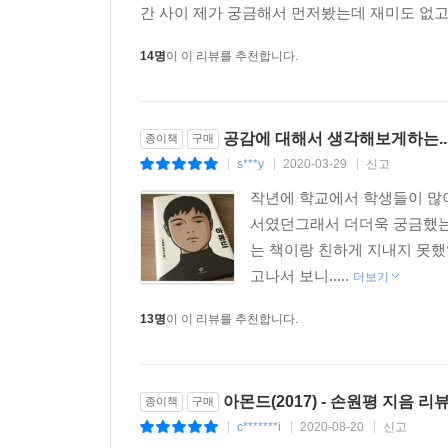
간 사이 제가 궁금해서 먼저봤는데 재미도 없고
14명
이 이 리뷰를 추천합니다.
공감에 대해서 생각해보게하는..
종이책
구매
s***y
2020-03-29
신고
|
|
|
작년에 학교에서 학생들이 많이
서였던그래서 더더욱 궁금했
는 책이랑 친하게 지내지 못했었
고나서 보니.....
더보기
13명
이 이 리뷰를 추천합니다.
아몬드(2017) - 손원평 지음 리
종이책
구매
c*******i
2020-08-20
신고
|
|
|