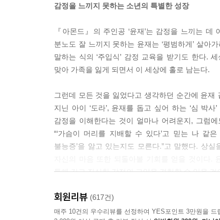
감정을 느끼지 못하는 소년의 특별한 성장
『아몬드』의 주인공 ‘윤재’는 감정을 느끼는 데 
분노도 잘 느끼지 못하는 윤재는 ‘평범하게’ 살아가
말하는 식의 ‘주입식’ 감정 교육을 받기도 한다. 
맞아 가족을 잃게 되면서 이 세상에 홀로 남는다.
그런데 모든 것을 잃었다고 생각하던 순간에 윤재 곁
지닌 아이 ‘도라’, 윤재를 돕고 싶어 하는 ‘심 
감정을 이해한다는 것이 얼마나 어려운지, 그럼에
“‘가슴이 머리를 지배할 수 있다’고 믿는 나 같
불능증’을 앓고 있는지도 모른다.”고 말했다. 상
자신의 마음 또한 되돌아볼 기회를 얻을 것이다. 
통해 깊고 진실한 감정의 고양을 경험할 수 있을 것
회원리뷰
영화보다 강렬한, 드라마처럼 팽팽한
(617건)
한국형 영어덜트 소설의 탄생!
매주 10건의 우수리뷰를 선정하여 YES포인트 3만원을 드