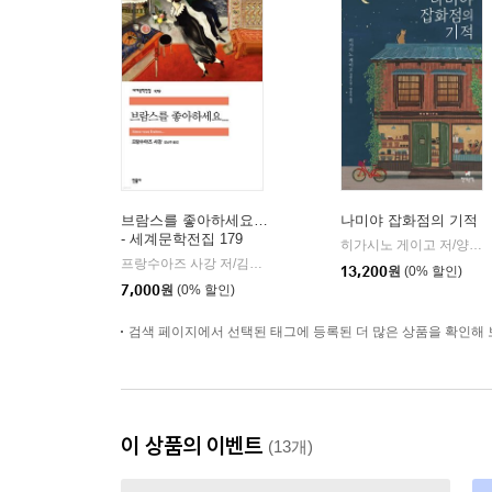
브람스를 좋아하세요…
나미야 잡화점의 기적
- 세계문학전집 179
히가시노 게이고 저/양윤옥 역
프랑수아즈 사강 저/김남주 역
민음사
|
13,200
원
(0% 할인)
7,000
원
(0% 할인)
검색 페이지에서 선택된 태그에 등록된 더 많은 상품을 확인해 
이 상품의 이벤트
(13개)