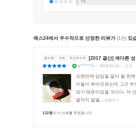
1%
있듯, 매혹적인 문체와 독특한 캐릭터, 속도감 
매력과 감동으로 다가갈 작품이다.
추천사
예스24에서 우수작으로 선정한 리뷰가
(1건)
있습
『아몬드』는 ‘가슴이 머리를 지배할 수 있다’고
불능증’을 앓고 있는지도 모른다. 그리고 이 소설
[2017 결산] 색다
종이책
구매
주간우수작
있을지도. 긴 겨울의 끝에 봄이 온다. 봄이면 식물
g********s
2018-01-24
신고
|
|
|
두근거렸다. 다가오는 봄에는 내 감정과 네 감정이 
오랜만에 담임을 맡아 올 한해
이들이 튀어오르는데 그간 부
다른 사람의 아픔에 공감하지 못한다는 것은 얼마
았기 때문이었을 것이다. 저 선
나가는 과정을 탁월하게 묘사한다. 몸이 자라는 만큼 
끝까지 말을...
더보기
‘친구’라는 이름이 붙기까지 보내 온 몇 해의 계절
-이재용 감독(「두근두근 내 인생」 「스캔들」 연출
132명
이 이 리뷰를 추천합니다.
20년 넘게 영화 일을 하며 생긴 직업병 같은 게 
하다니……. 그렇지만 『아몬드』는 끊임없이 궁금