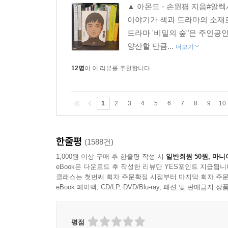
▲ 아몬드 - 손원평 지음#알
이야기가 책과 드라마의 소재로
드라마 '비밀의 숲"은 주인공
양산할 만큼...
더보기
12명
이 이 리뷰를 추천합니다.
1
2
3
4
5
6
7
8
9
10
한줄평
(1588건)
1,000원 이상 구매 후 한줄평 작성 시
일반회원 50원, 마니
eBook은 다운로드 후 작성한 리뷰만 YES포인트 지급됩니
클래스는 첫번째 회차 주문확정 시점부터 마지막 회차 주문
eBook 페이백, CD/LP, DVD/Blu-ray, 패션 및 판매금
평점