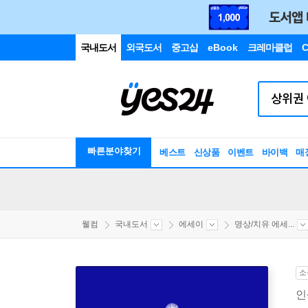
국내도서
외국도서
중고샵
eBook
크레마클럽
C
빠른분야찾기
베스트
신상품
이벤트
바이백
매
웰컴
국내도서
에세이
명상/치유 에세...
소
인