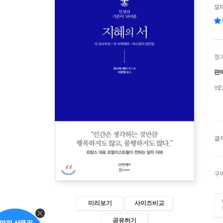
오
정
판
Y
결
구
미리보기
사이즈비교
공유하기