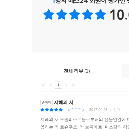
1
명의 예스24 회원이 평가한
10.
전체 리뷰
(1)
1
지혜의 서
종이책
p********g
2017-04-08
신고
|
|
|
지혜의 서 모럴리스트들로부터의 선물인간에 대
꼽히는 라 로슈푸코, 라 브뤼에르, 파스칼의 