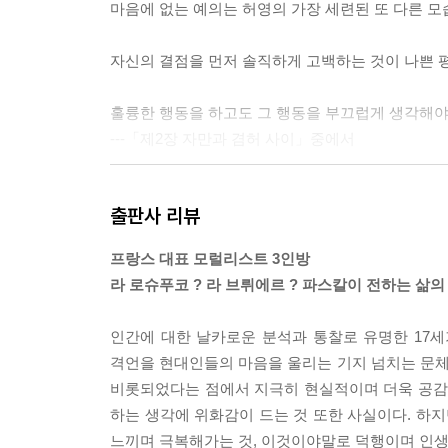
마음에 없는 예의는 허영의 가장 세련된 또 다른 모
자신의 결점을 먼저 솔직하게 고백하는 것이 나쁜 
훌륭한 행동을 하고도 그 행동을 부끄럽게 생각해야 
---「제2장 자만과 겸허 사이」중에서
인간은 자신의 업적에 대해 자주 자만한다. 하지만 
출판사 리뷰
바람은 좀처럼 이루어지지 않는다. 만약 이루어진다
프랑스 대표 모럴리스트 3인방
라 로슈푸코 ? 라 브뤼에르 ? 파스칼이 전하는 삶의
자신의 신념을 내세우기 전에 그 신념에 따라 끝까지
신이 없다면 신념이라 말하지 마라.
인간에 대한 날카로운 분석과 통찰로 유명한 17
격언을 현대인들의 마음을 울리는 기지 넘치는 문
---「제3장 성공과 운명의 관계」중에서
비롯되었다는 점에서 지극히 현실적이며 더욱 공감이
하는 생각에 위화감이 드는 것 또한 사실이다. 하
느끼며 극복해가는 것, 이것이야말로 덕행이며 인생