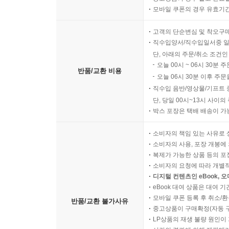
모바일 쿠폰의 경우 유효기간(
고객의 단순변심 및 착오구
직수입양서/직수입일서중 일
단, 아래의 주문/취소 조건인
오늘 00시 ~ 06시 30분 
반품/교환 비용
오늘 06시 30분 이후 주문
직수입 음반/영상물/기프트 
단, 당일 00시~13시 사이
박스 포장은 택배 배송이 가
소비자의 책임 있는 사유로 
소비자의 사용, 포장 개봉에 
복제가 가능한 상품 등의 포장을 
소비자의 요청에 따라 개별
디지털 컨텐츠인 eBook, 
eBook 대여 상품은 대여 기
모바일 쿠폰 등록 후 취소/환
반품/교환 불가사유
중고상품이 구매확정(자동 
LP상품의 재생 불량 원인이 기