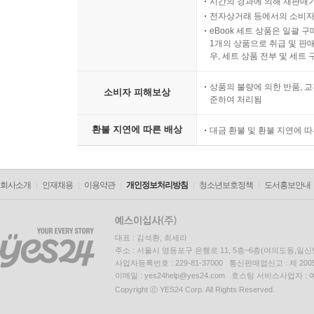
시간의 경과에 의해 재판매가
전자상거래 등에서의 소비자
eBook 세트 상품은 일괄 
1개의 상품으로 취급 및 판매
우, 세트 상품 전부 및 세트
상품의 불량에 의한 반품, 교
소비자 피해보상
준하여 처리됨
환불 지연에 따른 배상
대금 환불 및 환불 지연에 
회사소개
인재채용
이용약관
개인정보처리방침
청소년보호정책
도서홍보안내
대표 : 김석환, 최세라
주소 : 서울시 영등포구 은행로 11, 5층~6층(여의도동,일신
사업자등록번호 : 229-81-37000 통신판매업신고 : 제 200
이메일 : yes24help@yes24.com 호스팅 서비스사업자 :
Copyright ⓒ YES24 Corp. All Rights Reserved.