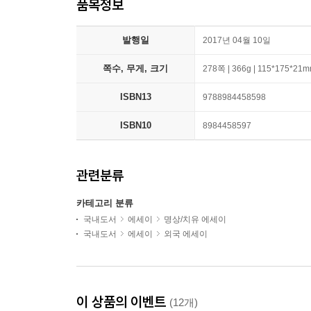
품목정보
발행일
2017년 04월 10일
쪽수, 무게, 크기
278쪽 | 366g | 115*175*21
ISBN13
9788984458598
ISBN10
8984458597
관련분류
카테고리 분류
국내도서
에세이
명상/치유 에세이
국내도서
에세이
외국 에세이
이 상품의 이벤트
(12개)