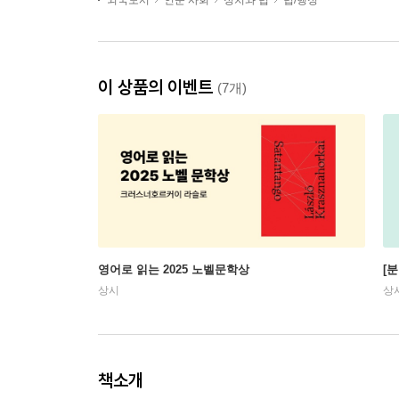
외국도서
인문 사회
정치와 법
법/행정
이 상품의 이벤트
(7개)
영어로 읽는 2025 노벨문학상
[
상시
상
책소개