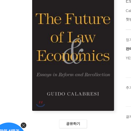
Es
Cal
첫
정
판
Y
추
결
공유하기