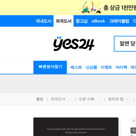
국내도서
외국도서
중고샵
eBook
크레마클럽
C
빠른분야찾기
베스트
신상품
이벤트
바이백
매
웰컴
외국도서
인문 사회
정치와 법
소
직