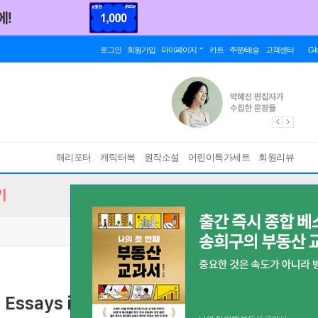
로그인
회원가입
마이페이지
카트
주문/배송
고객센터
Gl
해리포터
캐릭터북
원작소설
어린이특가세트
회원리뷰
기
 Essays in Reform and Recollection