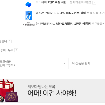
토스페이
1만P 추첨 적립
+ 생애첫결제 3천원
예스24 현대카드
1~3% YES포인트 적립
전월 실적 조건
현대백화점카드
앱카드 발급시 1만원 상품권
신규발급
송안내
송비 : 무료
중고상품
이 상품을 팔기
판매요청하기