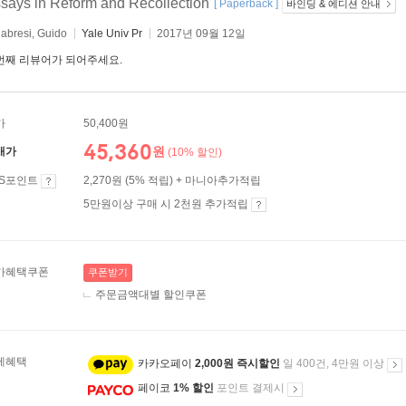
says in Reform and Recollection
[ Paperback ]
바인딩 & 에디션 안내
abresi, Guido
Yale Univ Pr
2017년 09월 12일
번째 리뷰어가 되어주세요.
가
50,400원
45,360
원
매가
(10% 할인)
ES포인트
2,270원 (5% 적립) + 마니아추가적립
5만원이상 구매 시 2천원 추가적립
가혜택쿠폰
쿠폰받기
주문금액대별 할인쿠폰
제혜택
카카오페이
2,000원 즉시할인
일 400건, 4만원 이상
페이코
1% 할인
포인트 결제시