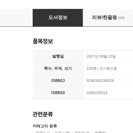
The Future of Law and Economics: Essays i
도서정보
리뷰/한줄평
(0/0)
품목정보
발행일
2017년 09월 12일
쪽수, 무게, 크기
228쪽 | 크기확인중
ISBN13
9780300230529
ISBN10
0300230524
관련분류
카테고리 분류