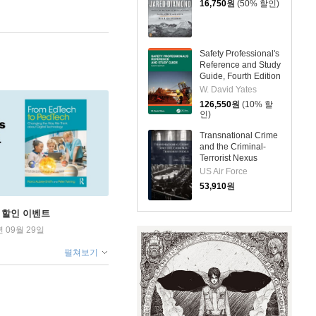
16,750
원
(50% 할인)
Safety Professional's
Reference and Study
Guide, Fourth Edition
W. David Yates
126,550
원
(10% 할
인)
Transnational Crime
and the Criminal-
Terrorist Nexus
US Air Force
53,910
원
학기 할인 이벤트
년 09월 29일
펼쳐보기