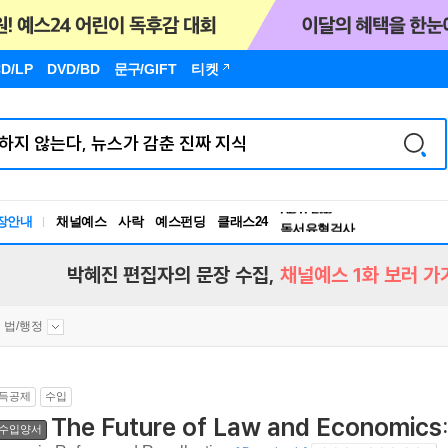
D/LP
DVD/BD
문구
/GIFT
티켓
독서유형검사
RBTI Lab
장안내
채널예스
사락
예스펀딩
클래스24
독서유형검사
박혜진 편집자의 문장 수집,
채널예스 1화 보러 가
법/행정
득공제
수입
The Future of Law and Economics:
수입양서