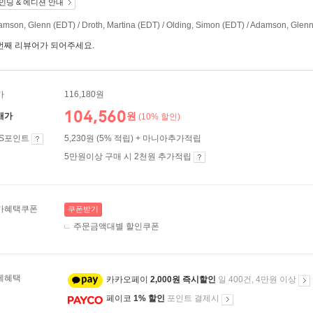
인딩 & 에디션 안내
mson, Glenn (EDT) / Droth, Martina (EDT) / Olding, Simon (EDT) / Adamson, Gle
번째 리뷰어가 되어주세요.
가
116,180원
104,560
원
매가
(10% 할인)
ES포인트
5,230원 (5% 적립) + 마니아추가적립
5만원이상 구매 시 2천원 추가적립
가혜택쿠폰
쿠폰받기
주문금액대별 할인쿠폰
제혜택
카카오페이
2,000원 즉시할인
일 400건, 4만원 이상
페이코
1% 할인
포인트 결제시