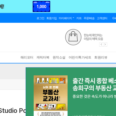
로그인
회원가입
마이페이지
카트
주문/배송
고객센터
Gl
해리포터
캐릭터북
원작소설
어린이특가세트
회원리뷰
Studio Pottery
British Studio Pottery
[ Hardcover ]