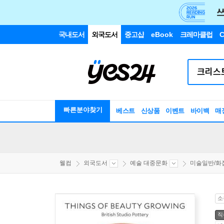
국내도서
외국도서
중고샵
eBook
크레마클럽
C
빠른분야찾기
베스트
신상품
이벤트
바이백
매
웰컴
외국도서
예술 대중문화
미술일반/화
소
직