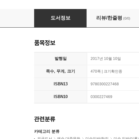
Things of Beauty Growing: British Studio Po
도서정보
리뷰/한줄평
(0/0)
품목정보
발행일
2017년 10월 10일
쪽수, 무게, 크기
470쪽 | 크기확인중
ISBN13
9780300227468
ISBN10
0300227469
관련분류
카테고리 분류
외국도서
예술 대중문화
미술일반/화집
미술 일반/이론