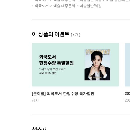
외국도서
예술 대중문화
미술일반/화집
이 상품의 이벤트
(7개)
[분야별] 외국도서 한정수량 특가할인
20
상시
20
책소개