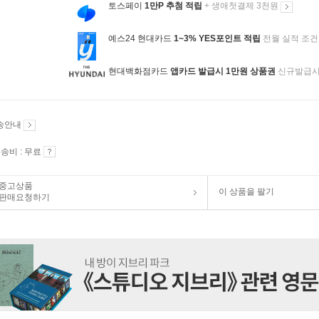
토스페이
1만P 추첨 적립
+ 생애첫결제 3천원
예스24 현대카드
1~3% YES포인트 적립
전월 실적 조건
현대백화점카드
앱카드 발급시 1만원 상품권
신규발급
송안내
송비 : 무료
중고상품
이 상품을 팔기
판매요청하기