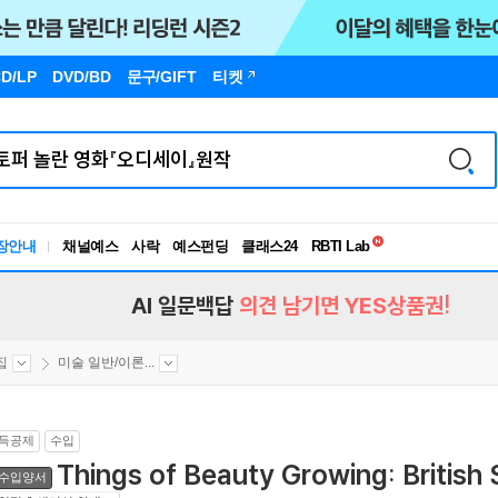
D/LP
DVD/BD
문구
/GIFT
티켓
독서유형검사
RBTI Lab
장안내
채널예스
사락
예스펀딩
클래스24
독서유형검사
AI 일문백답
의견 남기면 YES상품권!
집
미술 일반/이론...
득공제
수입
Things of Beauty Growing: British 
수입양서