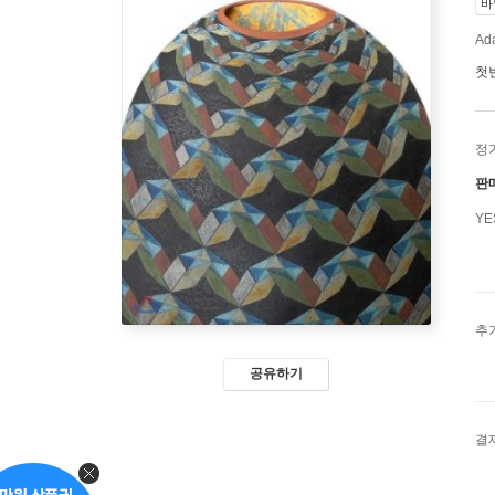
바
Ada
첫
정
판
Y
추
공유하기
결