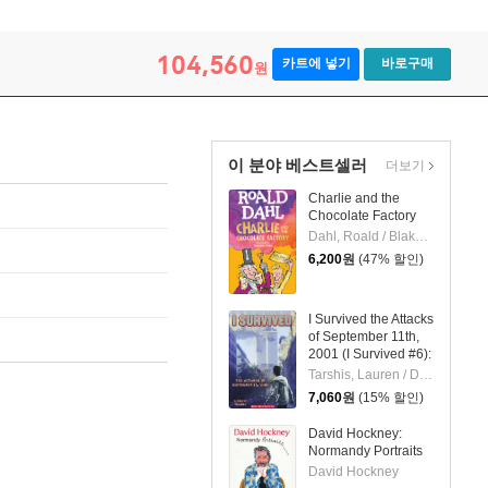
104,560
카트에 넣기
바로구매
원
이 분야 베스트셀러
더보기
Charlie and the
Chocolate Factory
Dahl, Roald / Blake, Quentin
6,200
원
(47% 할인)
I Survived the Attacks
of September 11th,
2001 (I Survived #6):
Volume 6
Tarshis, Lauren / Dawson, Scott
7,060
원
(15% 할인)
David Hockney:
Normandy Portraits
David Hockney