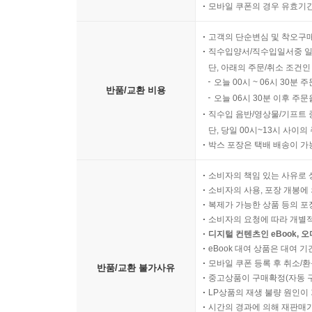
모바일 쿠폰의 경우 유효기간(
고객의 단순변심 및 착오구
직수입양서/직수입일서중 일
단, 아래의 주문/취소 조건인
오늘 00시 ~ 06시 30분 
반품/교환 비용
오늘 06시 30분 이후 주문
직수입 음반/영상물/기프트 
단, 당일 00시~13시 사이
박스 포장은 택배 배송이 가
소비자의 책임 있는 사유로 
소비자의 사용, 포장 개봉에 
복제가 가능한 상품 등의 포장을 
소비자의 요청에 따라 개별
디지털 컨텐츠인 eBook, 
eBook 대여 상품은 대여 기
모바일 쿠폰 등록 후 취소/환
반품/교환 불가사유
중고상품이 구매확정(자동 
LP상품의 재생 불량 원인이 기
시간의 경과에 의해 재판매가