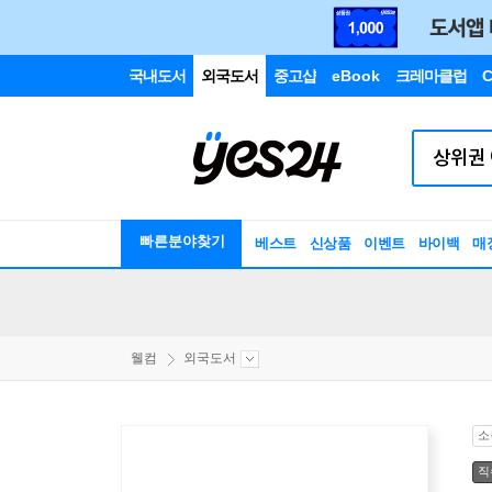
국내도서
외국도서
중고샵
eBook
크레마클럽
C
빠른분야찾기
베스트
신상품
이벤트
바이백
매
웰컴
외국도서
소
직