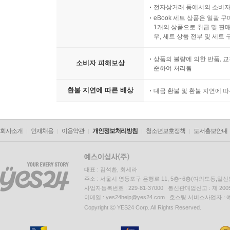
전자상거래 등에서의 소비자
eBook 세트 상품은 일괄 
1개의 상품으로 취급 및 판매
우, 세트 상품 전부 및 세트
상품의 불량에 의한 반품, 교
소비자 피해보상
준하여 처리됨
환불 지연에 따른 배상
대금 환불 및 환불 지연에 
회사소개
인재채용
이용약관
개인정보처리방침
청소년보호정책
도서홍보안내
대표 : 김석환, 최세라
주소 : 서울시 영등포구 은행로 11, 5층~6층(여의도동,일신
사업자등록번호 : 229-81-37000 통신판매업신고 : 제 200
이메일 : yes24help@yes24.com 호스팅 서비스사업자 :
Copyright ⓒ YES24 Corp. All Rights Reserved.