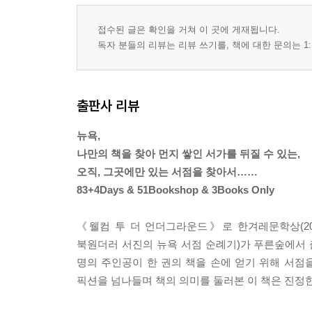
East Village
Day 46 30년 전, 나와 똑같은 경험을 한 남자
접수된 글은 확인을 거쳐 이 곳에 게재됩니다.
Harlem, Argosy Books
독자 분들의 리뷰는 리뷰 쓰기를, 책에 대한 문의는 1:
Day 48 모닝 하이츠 지역의 서점들
The Morningside Bookshop, Bookculture, Bank Stre
Hue-Man Bookstore & Cafe
출판사 리뷰
Day 53 온라인 글쓰기 프로젝트가 세상 밖으로 나올
뉴욕,
Barnes & Noble Bookseller
나만의 책을 찾아 먼지 쌓인 서가를 뒤질 수 있는,
Day 55 독서는 교육이 아니다
오직, 그곳에만 있는 서점을 찾아서……
Books of Wonder
83+4Days & 51Bookshop & 3Books Only
Day 56 축하해, 하지만 이게 끝은 아니야
Crawford Doyle Bookseller
《웰컴 투 더 언더그라운드》로 한겨레문학상(20
Day 57 궁극의 도서관
북원더러 서진의 뉴욕 서점 순례기)가 푸른숲에서 출
Ultimate Library
명의 주인공이 한 권의 책을 손에 얻기 위해 서
픽션을 넘나들며 책의 의미를 둘러본 이 책은 진정
나는 북원더러입니다
Day 71 북러버, 북헌터, 북원더러