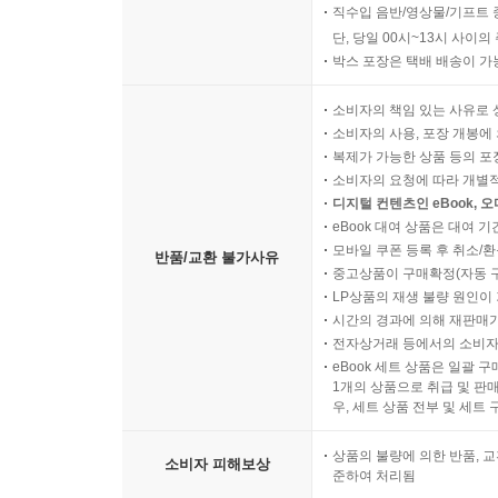
직수입 음반/영상물/기프트 
단, 당일 00시~13시 사이
박스 포장은 택배 배송이 가
소비자의 책임 있는 사유로 
소비자의 사용, 포장 개봉에 
복제가 가능한 상품 등의 포장을 
소비자의 요청에 따라 개별
디지털 컨텐츠인 eBook, 
eBook 대여 상품은 대여 기
모바일 쿠폰 등록 후 취소/환
반품/교환 불가사유
중고상품이 구매확정(자동 
LP상품의 재생 불량 원인이 기
시간의 경과에 의해 재판매가
전자상거래 등에서의 소비자
eBook 세트 상품은 일괄 
1개의 상품으로 취급 및 판매
우, 세트 상품 전부 및 세트
상품의 불량에 의한 반품, 교
소비자 피해보상
준하여 처리됨