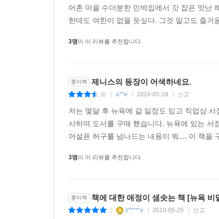
직원들과 나눈 대화는 뉴욕의 독특한 문화를 생생하
어촌 마을 수더분한 민박집에서 갓 잡은 맛난 
대자본에 맞서, 나름의 방식으로 커뮤니티를 만들
한데도 여한이 없을 듯싶다. 그것 말고도 즐거움
독특한 분위기와 운영 방식, 그리고 책과 함께하
3명
이 이 리뷰를 추천합니다.
솟아나는 것을 느낄 수 있다. 어린 시절 밤새 문고본
위해서 서가를 서성이던 일……. 그리고 그들의 이
위해 참신한 이벤트로 행사를 꾸미고, 지역사회와
제니스의 등장이 어색하네요.
종이책
소수의 생명력을 일깨워준다.
a**e
2010-05-18
신고
|
|
|
책과의 만남은 서점에서 이루어진다. 똑같은 진열
저는 몇달 후 뉴욕에 갈 일정도 있고 직업상 서
그러나 뉴욕에는 자신들만의 방식으로 책을 진열하
사하며 도서를 구매 했습니다. 뉴욕에 있는 서
순례하고 있는 중이다. 처음엔 의뢰받은 일일 뿐이
어설픈 허구를 넘나드는 내용이 뭐.... 이 책을
대한 기록은 꼭 필요한 일이다. 굳이 미래에서 온 
3명
이 이 리뷰를 추천합니다.
_p.152
맨해튼의 마천루 숲에 별처럼 박혀 있는 작고 아름
뉴욕의 카오스를 느낄 수 있는 세계 최고의 중고 서점 Stra
책에 대한 애정이 샘솟는 책 [뉴욕 비
종이책
체 게바라식의 게릴라 서점 Unoppressive Non-Imperiali
z*****x
2010-05-25
신고
|
|
|