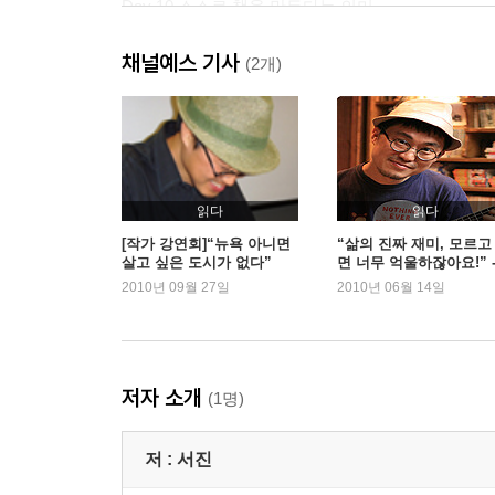
Day 10 스스로 책을 만든다는 의미
Giant Robot
채널예스 기사
Day 14 아시아 작가의 한계를 뛰어넘어라
(2개)
Asian American Writer’s Workshop
Day 16 뉴욕을 대표하는 예술 서점들
The Printed Matter Inc., Taschen Books, Rizzoli Bo
Day 17 미드타운의 예술 서점들
Midtown Comics, The Drama Bookshop,
읽다
읽다
Joseph Patelson Music House
[작가 강연회]“뉴욕 아니면
“삶의 진짜 재미, 모르고
살고 싶은 도시가 없다”
면 너무 억울하잖아요!” 
Day 19 책은 사라지고 있습니다
『뉴욕, 비밀스러운 책의
2010년 09월 27일
2010년 06월 14일
Twelfth Street Bookshop, Housing Works Used Boo
시』 서진
Day 22 점점 길어지는 서점 순례 리스트
Harlem
Day 25 서점 순례의 새로운 아이디어
저자 소개
(1명)
The Mysterious Bookshop
저 :
서진
미래에서 책을 구하러 온 여자
Day 26 종이책이 진정한 책이라 여기는 마지막 세