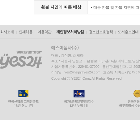
환불 지연에 따른 배상
대금 환불 및 환불 지연에 
회사소개
인재채용
이용약관
개인정보처리방침
청소년보호정책
도서홍보안내
대표 : 김석환, 최세라
주소 : 서울시 영등포구 은행로 11, 5층~6층(여의도동,일신
사업자등록번호 : 229-81-37000 통신판매업신고 : 제 200
이메일 : yes24help@yes24.com 호스팅 서비스사업자 :
Copyright ⓒ YES24 Corp. All Rights Reserved.