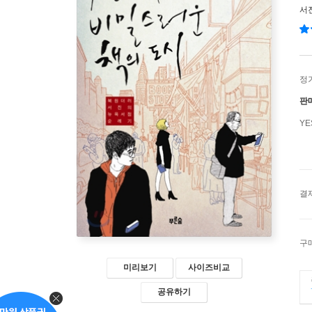
서
정
판
Y
결
구
미리보기
사이즈비교
공유하기