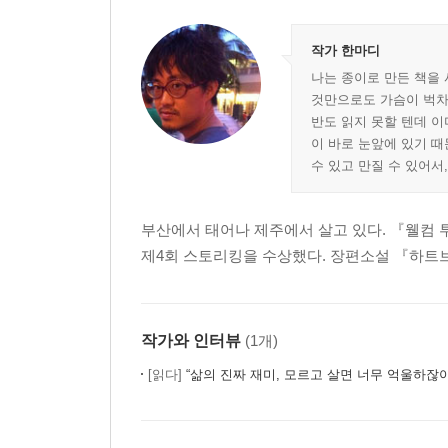
Harlem
Day 27 이상한 일은 한꺼번에 일어난다
작가 한마디
Argosy Books, Left Bank Books, East Village Book
나는 종이로 만든 책을 
것만으로도 가슴이 벅차 
Day 28 윌리엄 깁슨을 만나다
반도 읽지 못할 텐데 이
Barnes & Noble Bookseller
이 바로 눈앞에 있기 때
Day 29 그녀는 무얼 하고 다니는 걸까
수 있고 만질 수 있어서
St. Mark Bookshop
Day 31 한밤의 서점 습격 사건
부산에서 태어나 제주에서 살고 있다. 『웰컴
Murder Ink., Gotham Book Mart & Gallery, Colise
제4회 스토리킹을 수상했다. 장편소설 『하트브
Day 32 제니스를 미행하다
Harlem
Day 33 3분간의 무료 힐링
Quest Bookshop
작가와 인터뷰
(1개)
Day 35 렉싱턴가의 서점들
[읽다]
“삶의 진짜 재미, 모르고 살면 너무 억울하잖아요!” - 『뉴욕,
Kitchen Arts & Letters, Archivia Books, Bookberr
Day 36 우리가 함께하는 처음이자 마지막 점심
Kinokuniya Bookstore, Asahiya bookstore, Book Off