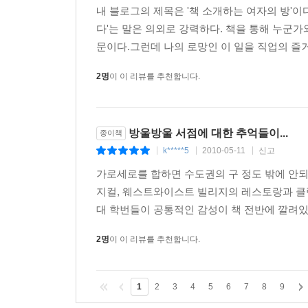
미국 만화책의 요람 Midtown Comics p.65
내 블로그의 제목은 '책 소개하는 여자의 방'이
연극인들의 오아시스 The Drama Book Shop p.65
다'는 말은 의외로 강력하다. 책을 통해 누군
뉴욕 최대의 희귀본 중고 서점 Argosy Bookstore p.
문이다.그런데 나의 로망인 이 일을 직업의 즐거움
요리와 와인에 관한 모든 책들 Kitchen Art & Letters 
비주얼에 관한 책은 모두 이곳에 Archiviabooks p.1
2명
이 이 리뷰를 추천합니다.
어린이들을 위한 비밀의 방 Bookberries p.129
게이 & 레즈비언 전문 서점 Oscar Wild Bookshop p.
금방이라도 빵이 구워져 나올 것 같은 Bonnie Slotnick c
방울방울 서점에 대한 추억들이...
종이책
절망에 빠지더라도 다시 일어설 수 있는 안식처 New York P
k*****5
2010-05-11
신고
|
|
|
진보적인 서점에서 지역 커뮤니티로 거듭나다 The Morning
가로세로를 합하면 수도권의 구 정도 밖에 안되
아방가르드 사진 전문 서점 Dashwood Bookshop p.
지컬, 웨스트와이스트 빌리지의 레스토랑과 클럽,
대 학번들이 공통적인 감성이 책 전반에 깔려있다
3Books Only 세상의 모든 책이 사라진다면 어떤
: 전문 서점에서 추천하는 보석 같은 책들
2명
이 이 리뷰를 추천합니다.
이 책에서 서점에 관한 이야기 말고도, 눈에 띄는 것은
1
2
3
4
5
6
7
8
9
사라진다면 어떤 책 세 권을 구하겠느냐”고 묻는다.