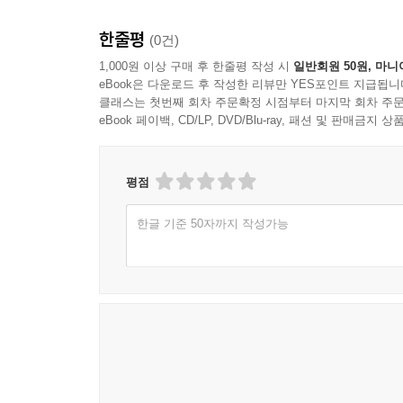
있는 경우가 많다. 무엇보다 그들은 책을 사랑하는
이들이 추천하는 책으로 인류?에 길이 남길 객관적인
한줄평
(0건)
다양성과 개성의 세계를 엿볼 수 있다. 트렌드를
1,000원 이상 구매 후 한줄평 작성 시
일반회원 50원, 마니
전문가가 애정 어린 마음으로 추천한 책들은 교양과
eBook은 다운로드 후 작성한 리뷰만 YES포인트 지급됩니
있는 독자들은 보석 같은 책들을 만날 수 있다.
클래스는 첫번째 회차 주문확정 시점부터 마지막 회차 주문
eBook 페이백, CD/LP, DVD/Blu-ray, 패션 및 판매금
세상의 모든 책이 불타버린다면 구하고 싶은 세 
소설을 선정하기도 했다. 아마존에서 그 책들을 위
평점
반응이 없는 책도 있었다. 누군가에게는 굉장히 
운명적이다. 마치 연인처럼, 어떤 책은 한 사람의 인
한글 기준 50자까지 작성가능
나는 남들에게 구하고 싶은 책을 묻지만 정작 내가
말대로 소설가의 상상력은 한 개인의 상상력이 아
쓴다. 레이 브래드버리나 윌리엄 깁슨이 그런 사람
있으면 좋겠다. 우아한 언어로 빚어내어 그 의미
어딘가에 꽂혀 있으면 더욱 좋겠다. 그러면 세상의 모든
Bonus Track: 뉴욕 서점, 집에서도 간다!
일단 http://1pagestory.com/bookwanderer 에 