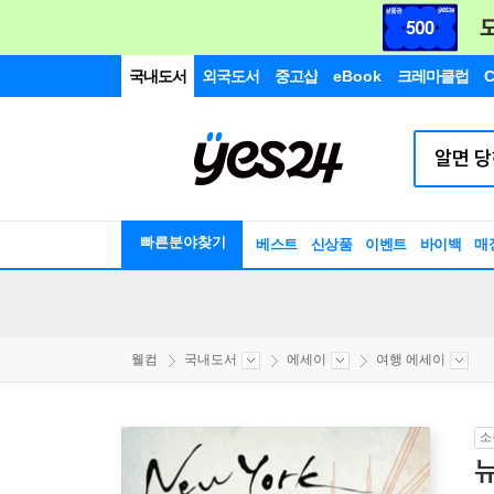
국내도서
외국도서
중고샵
eBook
크레마클럽
C
빠른분야찾기
베스트
신상품
이벤트
바이백
매
웰컴
국내도서
에세이
여행 에세이
소