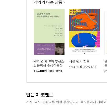
작가의 다른 상품
Day 37 책을 훔치는 여자, 그 여자를 미행하는 남자
St. Mark Bookshop
세상의 모든 책이 불타버린다면
Day 38 그녀가 사라진 곳
East Village
Day 39 나의 새로운 계획
Blind Tiger
Day 40 게이, 레즈비언 그리고 셜록 홈즈
Oscar Wild Bookshop, Partners & Crime
2025년 제30회 부산소
서른 번의 힌트
웰
설문학상 수상작품집
드
Day 42 작고 이상하고 오래된 것들
15,750
원
(10% 할인)
12,600
원
(10% 할인)
3
Skyline Books, Bonnie Slotnick cookbooks, 192 B
Day 43 윌리엄스버그에서 만난 일본발 청춘 작가
Spoonbill & Sugartown
Day 44 《도서관을 태우다》를 써야 하는 이유
만든 이 코멘트
Central Park, Borders, New York Public Library
저자, 역자, 편집자를 위한 공간입니다. 독자들에게 전하고
Day 45 《도서관을 태우다》의 마지막 대출자