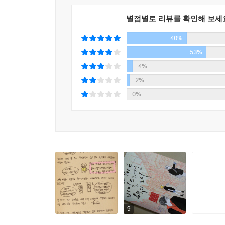
그러나 아직까지 나는 손으로 넘겨볼 수 있고 냄새
Day 82 마지막 서점
문화상품이다. 배터리나 플레이어가 필요 없다. 
James Cummins Bookseller
별점별로 리뷰를 확인해 보세
않겠다고 다짐했으면서도 책은 꾸역꾸역 늘어만 간
Day 83 뉴욕에서의 마지막 날
40%
사랑은 급격하게 식을지 모르지만, 사랑이 끝나기 
Bluestockings
_에필로그
Day 1 타임머신, 혹은 긴 꿈
53%
Blind Tiger
4%
Book Wanderers 픽션과 에세이의 절묘한 결합, 
Day 2 미래 때문에 바뀐 현재
2%
: 종이책의 종말을 막아줄 책을 찾아 헤매는 세 명
Argosy Bookstore
0%
시간 여행이 있고, 로맨스가 있고, 글이 써지지 않
Day 3 내가 해야 할 일
그리고 이 모든 이야기는 서점과 책으로 얽히게 된
Quest Bookshop
Day 4 새로운 여행을 시작하다
여행기라고 하면 흔히 여행지에 대한 충실한 기록
Posman Books
뉴욕에 도착한 첫날, 바에 들러 맥주를 마시는 장면
예감.
에필로그
다시는 책을 사지 않겠어
저자는 여행기의 기본에 충실하되 픽션을 가미해서
탈바꿈시켰다. 《도서관을 태우다》라는 소설을 
막으려는 제니스, 그리고 서진처럼 《도서관을 태우
9
북원더러(Book Wanderer)의 은유다. 삶의 