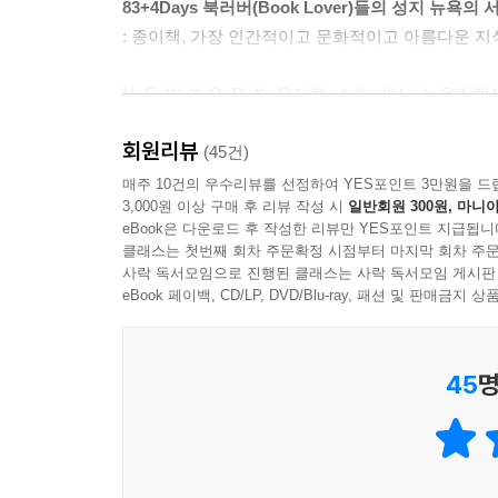
83+4Days 북러버(Book Lover)들의 성지 뉴욕의
Unoppressive Non-Imperialist Bargain Books
: 종이책, 가장 인간적이고 문화적이고 아름다운 지
Day 73 서점 순례를 끝까지 해야만 하는 이유
Dashwood Bookshop
N. E. W. Y. O. R. K. 뮤지컬, 소호, 첼시
Day 74 온갖 오래된 것들의 창고
아티스트들은 한번 뉴욕에 정착하면 떠나지 못한다
Metropolitan Museum
회원리뷰
뉴욕에 있는 것일까? 영화, 패션, 미술, 뮤지컬 등
(45건)
Day 75 당신의 이야기를 써드립니다
것이 서점이다. 유럽의 서점들은 고풍스러운 맛이 있
McNally Jackson Bookseller
매주 10건의 우수리뷰를 선정하여 YES포인트 3만원을 드
3,000원 이상 구매 후 리뷰 작성 시
일반회원 300원, 마니아
뉴욕은 북러버들의 성지이다. 5,60년대 초 14번가
Day 77 걷다 보면 새로운 서점이 나타난다
eBook은 다운로드 후 작성한 리뷰만 YES포인트 지급됩니
아니더라도 뉴욕은 세계 어느 도시보다 다양한 서
Ursus Books & Printed Ltd., John McWHINNIE at G
클래스는 첫번째 회차 주문확정 시점부터 마지막 회차 주문
서점은 사라지고 있다. 《뉴욕, 비밀스러운 책의 
Day 78 첫 번째 손님
사락 독서모임으로 진행된 클래스는 사락 독서모임 게시판
우주, 서점에 관한 이야기다. 또한 이 책은 과거에
eBook 페이백, CD/LP, DVD/Blu-ray, 패션 및 판매금
Tompkins Square Park
느긋하게 책을 고르고, 종이 냄새를 맡으며 책장을 
Day 79 기차 대륙 횡단의 아이디어를 얻다
이제는 옛날 일들이 되어버린 이 모든 즐거움. 이 
Idlewild Books
45
명
Day 80 두 번째 손님 이후
책만큼 읽기가 편하지 않더라도 가볍고 수백 권의 책
Tompkins Square Park
파일, MP3 파일을 읽을 수 있다면, 그리고 장기
Day 81 나는 서점을 방랑하는 것에 중독되었다
버릴 준비가 되어 있다. 더 이상 여행 가방에 책을 
Choices