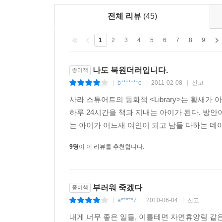
책을 찾아 서점을 방랑하는 북원더러.
전체 리뷰
(45)
이 책에서 ‘세상의 모든 책이 사라진다면’이라는 픽
책을 고르고 읽는 아주 일상적인 행위에 대해 생
1
2
3
4
5
6
7
8
9
사라져간다는 것이 어떤 것일까에 대한 질문을 스스
나도 북원더러입니다.
종이책
뉴욕 서점에 대한 기사를 쓰기 위해 뉴욕에 도착한 
b*******e
2011-02-08
신고
|
|
|
소설을 완성하는 것이다. 서진은 도착 첫날 제니스
사라 스튜어트의 동화책 <Library>는 황새
권을 구하겠느냐고 묻고 다닌다. 그러면서 아무도
하루 24시간을 책과 지내는 아이가 된다. 방
《도서관을 태우다》라는 작품이 완성되는 것을 막
는 아이가 어느새 여인이 되고 남들 다하는 데이
미래에서 온 여자? 서진은 제니스의 말을 반신반
알게 되는데…….
9명
이 이 리뷰를 추천합니다.
51Bookshop 세상에 유일무이한 뉴욕 서점 가이드
: 자신들만의 방식으로 책을 선택하고, 보여주고, 
부러워 죽겠다
종이책
a*****7
2010-06-04
신고
|
|
|
뉴욕 서점에 관한 기록을 남기기 위해, 매년 3
유일무이한 뉴욕 서점 가이드를 완성했다. 뉴욕을
내게 너무 좋은 일들, 이를테면 자연휴양림 같