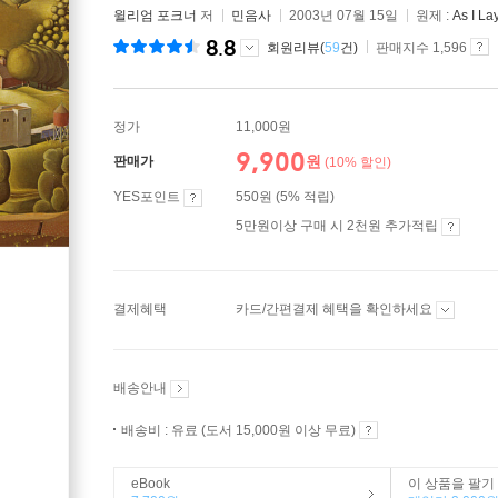
윌리엄 포크너
저
민음사
2003년 07월 15일
원제 :
As I La
8.8
회원리뷰(
59
건)
판매지수 1,596
정가
11,000원
9,900
원
판매가
(10% 할인)
YES포인트
550원 (5% 적립)
5만원이상 구매 시 2천원 추가적립
결제혜택
카드/간편결제 혜택을 확인하세요
배송안내
배송비 : 유료 (도서 15,000원 이상 무료)
eBook
이 상품을 팔기