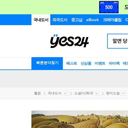
국내도서
외국도서
중고샵
eBook
크레마클럽
C
빠른분야찾기
베스트
신상품
이벤트
바이백
매
웰컴
국내도서
소설/시/희곡
영미소설