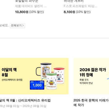
호밀밭의 파수꾼
위대한 개츠비
민음사
제롬 데이비드 샐린저 저/공경희 역
민음사
F.스콧 피츠제럴드 저/김욱동 역
민
|
|
|
10,800
원
(10% 할인)
8,100
원
(10% 할인)
보세요.
전체보기
달의 책 8월 : 산리오캐릭터즈 유리컵
2026 한국 문학의 미래가 
예 작가
26년 08월 01일 ~ 2026년 08월 31일