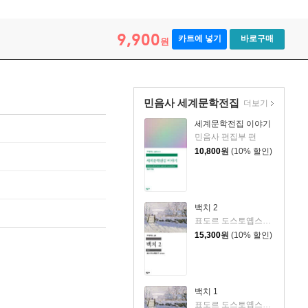
9,900
카트에 넣기
바로구매
원
민음사 세계문학전집
더보기
세계문학전집 이야기
민음사 편집부 편
10,800
원
(10% 할인)
백치 2
표도르 도스토옙스키 저/김연경 역
15,300
원
(10% 할인)
백치 1
표도르 도스토옙스키 저/김연경 역