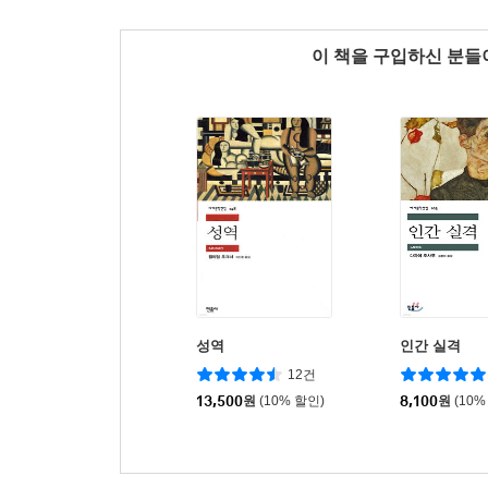
이 책을 구입하신 분
성역
인간 실격
12건
13,500
원
(10% 할인)
8,100
원
(10%