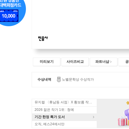
미리보기
사이즈비교
파트너샵
공
수상내역
노벨문학상 수상작가
뮤지컬 〈휴남동 서점〉X 황보름 작가 북토크
2026 젊은 작가 1위 : 청예
기간 한정 특가 도서
오직, 예스24에서만