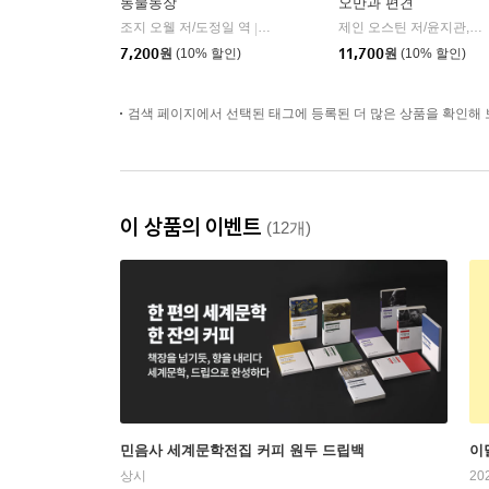
동물농장
오만과 편견
조지 오웰 저/도정일 역
민음사
제인 오스틴 저/윤지관,전승희 공역
|
7,200
원
(10% 할인)
11,700
원
(10% 할인)
검색 페이지에서 선택된 태그에 등록된 더 많은 상품을 확인해 
이 상품의 이벤트
(12개)
민음사 세계문학전집 커피 원두 드립백
이
상시
20