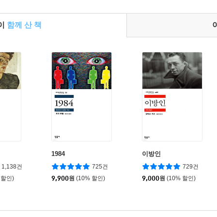
들이
함께 산 책
1984
이방인
1,138건
725건
729건
 할인)
9,900
원
(10% 할인)
9,000
원
(10% 할인)