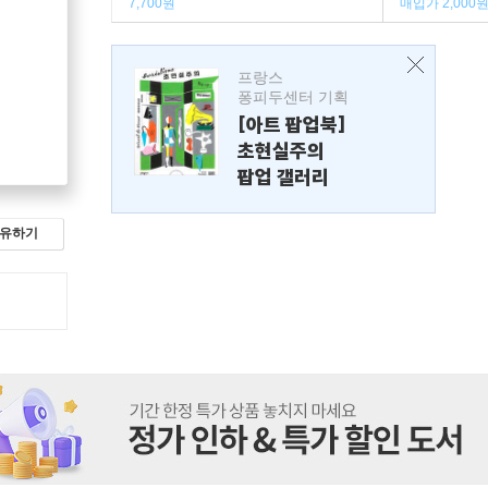
7,700원
매입가 2,000
프랑스
퐁피두센터 기획
[아트 팝업북]
초현실주의
팝업 갤러리
유하기