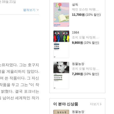
년 08월 21일
설득
제인 오스틴 저/원영선,전신화 공역
펼쳐보기
11,700
원
(10% 할인)
1984
조지 오웰 저/정회성 역
9,900
원
(10% 할인)
동물농장
소유자였다. 그는 호구지
조지 오웰 저/도정일 역
력을 게을리하지 않았다.
7,200
원
(10% 할인)
 쓴 작품이다. 그 자신
작품을 두고 그는 “이 작
 밝혔다. 결국 포크너는
을 넘어선 세계적인 작가
이 분야 신상품
더보기
동물농장