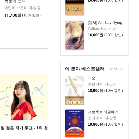
20,400
원
(20% 할인)
폭풍의 언덕
음사
에밀리 브론테 저/김종길 역
민음사
|
11,700
원
(10% 할인)
[원서] As I Lay Dying
William Faulkner
16,000
원
(20% 할인)
이 분야 베스트셀러
더보기
테오
앨런 레비 저/노지양 역
18,900
원
(10% 할인)
프로젝트 헤일메리
앤디 위어 저/강동혁 역
19,800
원
(10% 할인)
될 젊은 작가 투표 - 1위 청