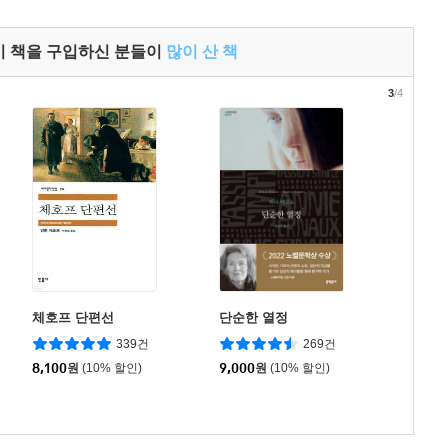
이 책을 구입하신 분들이
많이 산 책
3
/4
체호프 단편선
단순한 열정
339건
269건
8,100
원
(10% 할인)
9,000
원
(10% 할인)