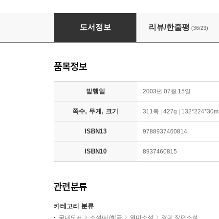
내가 죽어 누워 있을 때
도서정보
리뷰/한줄평
(36/23)
품목정보
발행일
2003년 07월 15일
쪽수, 무게, 크기
311쪽 | 427g | 132*224*30
ISBN13
9788937460814
ISBN10
8937460815
관련분류
카테고리 분류
국내도서
소설/시/희곡
영미소설
영미 장편소설