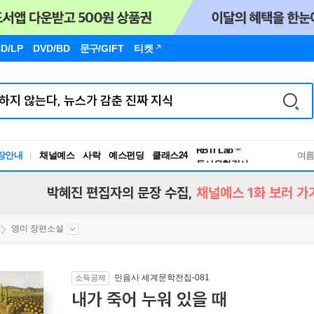
D/LP
DVD/BD
문구
/GIFT
티켓
장안내
채널예스
사락
예스펀딩
클래스24
독서유형검사
여
RBTI Lab
독서유형검사
박혜진 편집자의 문장 수집,
채널예스 1화 보러 가
영미 장편소설
민음사 세계문학전집-081
소득공제
내가 죽어 누워 있을 때