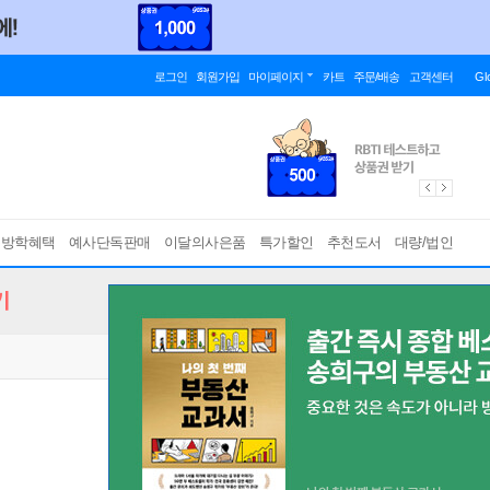
로그인
회원가입
마이페이지
카트
주문/배송
고객센터
Gl
름방학혜택
예사단독판매
이달의사은품
특가할인
추천도서
대량/법인
기