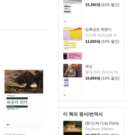
15,300
원
(10% 할인)
압록강은 흐른다
이미륵 저/안삼환 역
12,600
원
(10% 할인)
패싱
넬라 라슨 저/서숙 역
10,800
원
(10% 할인)
이 책의 원서/번역서
[원서] As I Lay Dying
Faulkner, William