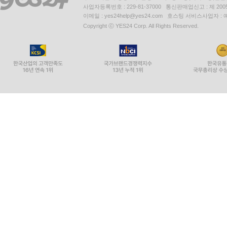
대표 : 김석환, 최세라
주소 : 서울시 영등포구 은행로 11, 5층~6층(여의도동,일신
사업자등록번호 : 229-81-37000 통신판매업신고 : 제 200
이메일 : yes24help@yes24.com 호스팅 서비스사업자 :
Copyright ⓒ YES24 Corp. All Rights Reserved.