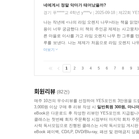
네에게서 정말 악마가 태어났을까?
경기 푸*****교 4학년 y****v
2025-09-18
제22회 Y
|
|
나는 작년에 <나의 라임 오렌지 나무>라는 책을 읽었다
용이 너무 궁금했다.이 책의 주인공 제제는 사고뭉치
른 마을로 이사를 가고 라임 오렌지 나무 한 그루를 
루를 보낸다. 나는 제제가 처음으로 라임 오렌지 나무
더보기
1
2
3
4
5
6
7
8
9
회원리뷰
(82건)
매주 10건의 우수리뷰를 선정하여 YES포인트 3만원을 드
3,000원 이상 구매 후 리뷰 작성 시
일반회원 300원, 마니아
eBook은 다운로드 후 작성한 리뷰만 YES포인트 지급됩니
클래스는 첫번째 회차 주문확정 시점부터 마지막 회차 주문
사락 독서모임으로 진행된 클래스는 사락 독서모임 게시판
eBook 페이백, CD/LP, DVD/Blu-ray, 패션 및 판매금