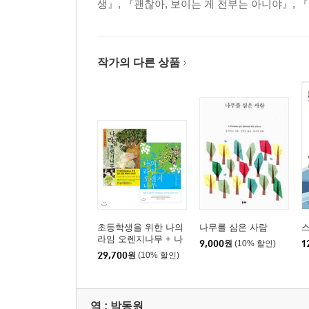
생』, 『괜찮아, 보이는 게 전부는 아니야』,
작가의 다른 상품
초등학생을 위한 나의
나무를 심은 사람
스
라임 오렌지나무 + 나
9,000
원
(10% 할인)
1
의 라임오렌지나무 세
29,700
원
(10% 할인)
트
역 :
박동원