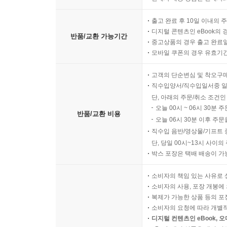
마이페이지 >
반품/교환 신청
반품/교환 방법
판매자 배송 상품은 판매자와
출고 완료 후 10일 이내의 
디지털 콘텐츠인 eBook의 
반품/교환 가능기간
중고상품의 경우 출고 완료일
모바일 쿠폰의 경우 유효기간(
고객의 단순변심 및 착오구
직수입양서/직수입일서중 일
단, 아래의 주문/취소 조건인
오늘 00시 ~ 06시 30분 
반품/교환 비용
오늘 06시 30분 이후 주문
직수입 음반/영상물/기프트 
단, 당일 00시~13시 사이
박스 포장은 택배 배송이 가
소비자의 책임 있는 사유로 
소비자의 사용, 포장 개봉에 
복제가 가능한 상품 등의 포장을 
소비자의 요청에 따라 개별