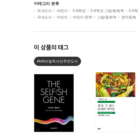
카테고리 분류
국내도서
어린이
5-6학년
5-6학년 그림/동화책
5-6
국내도서
어린이
어린이 문학
그림/동화책
창작동화
이 상품의 태그
#tvN비밀독서단추천도서