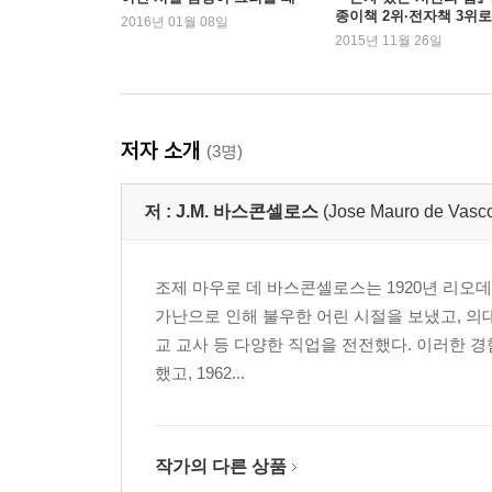
종이책 2위·전자책 3위로
2016년 01월 08일
시 인기
2015년 11월 26일
저자 소개
(3명)
저 :
J.M. 바스콘셀로스
(Jose Mauro de Vasco
조제 마우로 데 바스콘셀로스는 1920년 리
가난으로 인해 불우한 어린 시절을 보냈고, 의대
교 교사 등 다양한 직업을 전전했다. 이러한 경험
했고, 1962...
작가의 다른 상품