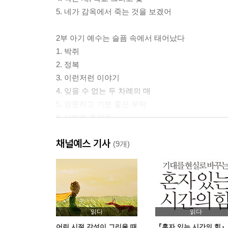
5. 네가 감옥에서 죽는 것을 보겠어
2부 아기 예수는 슬픔 속에서 태어났다
1. 박쥐
2. 정복
3. 이런저런 이야기
4. 잊을 수 없는 두 차례의 매
5. 엉뚱하고 기분 좋은 부탁
6. 사랑의 조각들
7. 망가라치바
채널예스 기사
8. 늙어 가는 나무들
(9개)
9. 마지막 고백
옮기고 나서
사고력 쑥쑥 논술이 술술
읽다
읽다
어린 시절 감성이 그리울 때
『혼자 있는 시간의 힘』