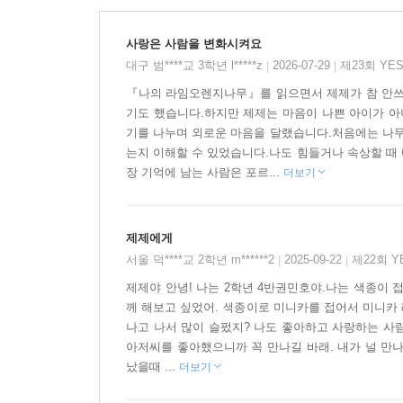
사랑은 사람을 변화시켜요
대구 범****교 3학년 l*****z
2026-07-29
제23회 YE
|
|
『나의 라임오렌지나무』를 읽으면서 제제가 참 안쓰럽
기도 했습니다.하지만 제제는 마음이 나쁜 아이가 아
기를 나누며 외로운 마음을 달랬습니다.처음에는 나무
는지 이해할 수 있었습니다.나도 힘들거나 속상할 때
장 기억에 남는 사람은 포르...
더보기
제제에게
서울 덕****교 2학년 m******2
2025-09-22
제22회 
|
|
제제야 안녕! 나는 2학년 4반권민호야.나는 색종이 
께 해보고 싶었어. 색종이로 미니카를 접어서 미니카
나고 나서 많이 슬펐지? 나도 좋아하고 사랑하는 사람
아저씨를 좋아했으니까 꼭 만나길 바래. 내가 널 만
났을때 ...
더보기