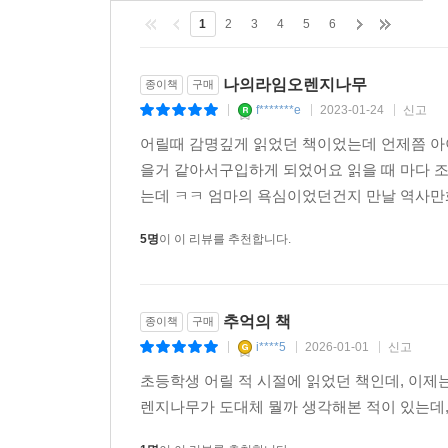
전체 리뷰
(82)
1
2
3
4
5
6
나의라임오렌지나무
종이책
구매
f*******e
2023-01-24
신고
|
|
|
어릴때 감명깊게 읽었던 책이었는데 언제쯤 아
을거 같아서구입하게 되었어요 읽을 때 마다 
는데 ㅋㅋ 엄마의 욕심이었던건지 만날 역사만화
5명
이 이 리뷰를 추천합니다.
추억의 책
종이책
구매
i****5
2026-01-01
신고
|
|
|
초등학생 어릴 적 시절에 읽었던 책인데, 이제
렌지나무가 도대체 뭘까 생각해본 적이 있는데