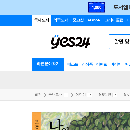
국내도서
외국도서
중고샵
eBook
크레마클럽
C
빠른분야찾기
베스트
신상품
이벤트
바이백
매
웰컴
국내도서
어린이
5-6학년
5-