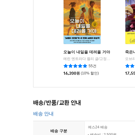
오늘이 내일을 데려올 거야
죽은
에린 엔트라다 켈리 글/고정아 역
책읽는곰
|
55건
16,200
원
(10% 할인)
17,5
배송/반품/교환 안내
배송 안내