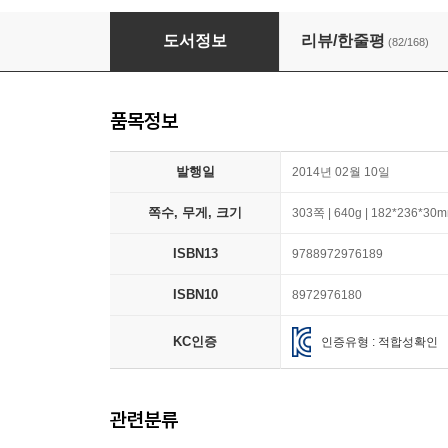
초등학생을 위한 나의 라임 오렌지나무
도서정보
리뷰/한줄평
(82/168)
품목정보
발행일
2014년 02월 10일
쪽수, 무게, 크기
303쪽 | 640g | 182*236*30
ISBN13
9788972976189
ISBN10
8972976180
KC인증
인증유형 : 적합성확인
관련분류