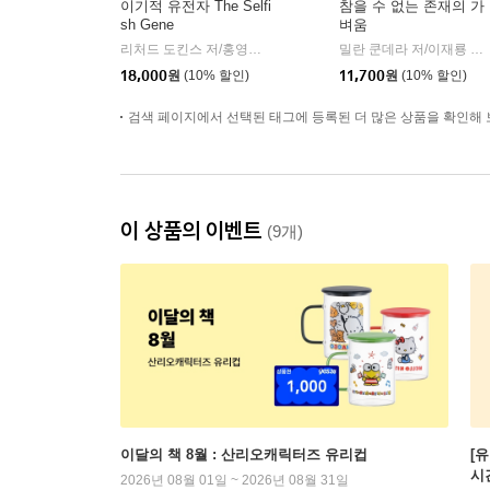
이기적 유전자 The Selfi
참을 수 없는 존재의 가
sh Gene
벼움
리처드 도킨스 저/홍영남,이상임 공역
을유문화사
밀란 쿤데라 저/이재룡 역
|
|
18,000
원
(10% 할인)
11,700
원
(10% 할인)
검색 페이지에서 선택된 태그에 등록된 더 많은 상품을 확인해 
이 상품의 이벤트
(9개)
이달의 책 8월 : 산리오캐릭터즈 유리컵
[
시
2026년 08월 01일 ~ 2026년 08월 31일