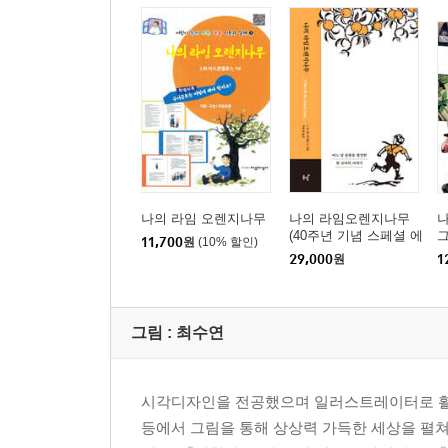
나의 라임 오렌지나무
나의 라임오렌지나무
나
(40주년 기념 스페셜 에
11,700
원
(10% 할인)
디션) (큰글자도서)
29,000
원
1
그림 :
최수연
시각디자인을 전공했으며 일러스트레이터로 활동
등에서 그림을 통해 상상력 가득한 세상을 펼쳐