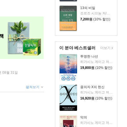
13의 비밀
조르즈 시므농 저/이가형 역
7,200
원
(10% 할인)
이 분야 베스트셀러
더보기
투명한 나선
히가시노 게이고 저/김선영 역
19,800
원
(10% 할인)
년 08월 31일
용의자 X의 헌신
펼쳐보기
히가시노 게이고 저/양억관 역
16,920
원
(10% 할인)
악의
히가시노 게이고 저/양윤옥 역