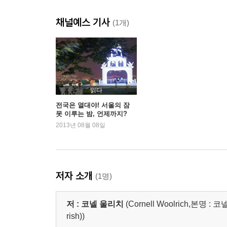
채널예스 기사
(1개)
읽다
전국은 열대야! 서울의 잠
못 이루는 밤, 언제까지?
2013년 08월 08일
저자 소개
(1명)
저 :
코넬 울리치
(Cornell Woolrich,본명 
rish))