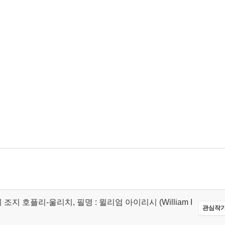
: 코넬 조지 호플리-울리치, 필명 : 윌리엄 아이리시 (William I
관심작가