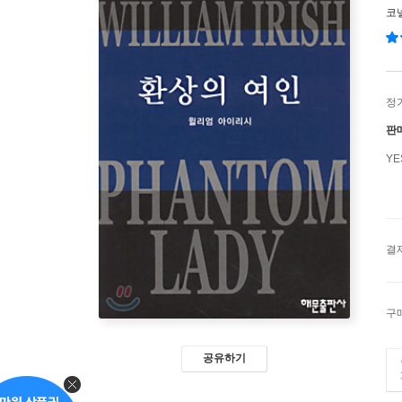
코
정
판
Y
결
구
공유하기