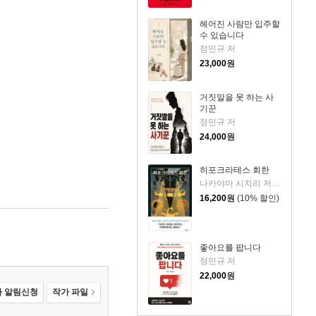
헤어진 사람만 입주할
수 있습니다
정민규 저
23,000
원
거짓말을 못 하는 사
기꾼
정민규 저
24,000
원
히포크라테스 회한
나카야마 시치리 저/민경욱 역
16,200
원
(10% 할인)
좋아요를 팝니다
정민규 저
22,000
원
 알림신청
작가 파일