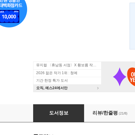
뮤지컬 〈휴남동 서점〉X 황보름 작가 북토크
2026 젊은 작가 1위 : 청예
기간 한정 특가 도서
오직, 예스24에서만
환상의 여인
도서정보
리뷰/한줄평
(21/8)