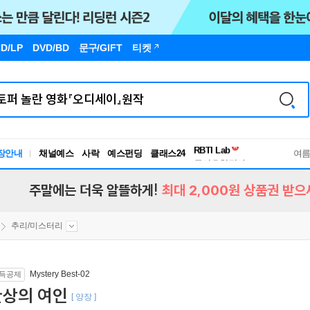
D/LP
DVD/BD
문구
/GIFT
티켓
독서유형검사
RBTI Lab
장안내
채널예스
사락
예스펀딩
클래스24
독서유형검사
여
주말에는 더욱 알뜰하게!
최대 2,000원 상품권 받으
추리/미스터리
Mystery Best-02
득공제
환상의 여인
[ 양장 ]