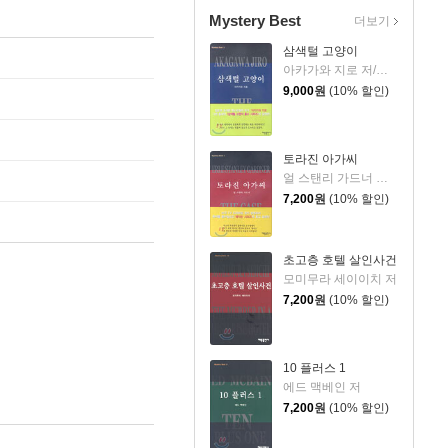
Mystery Best
더보기
삼색털 고양이
아카가와 지로 저/심상곤 역
9,000
원
(10% 할인)
토라진 아가씨
얼 스탠리 가드너 저/신용태 역
7,200
원
(10% 할인)
초고층 호텔 살인사건
모미무라 세이이치 저
7,200
원
(10% 할인)
10 플러스 1
에드 맥베인 저
7,200
원
(10% 할인)