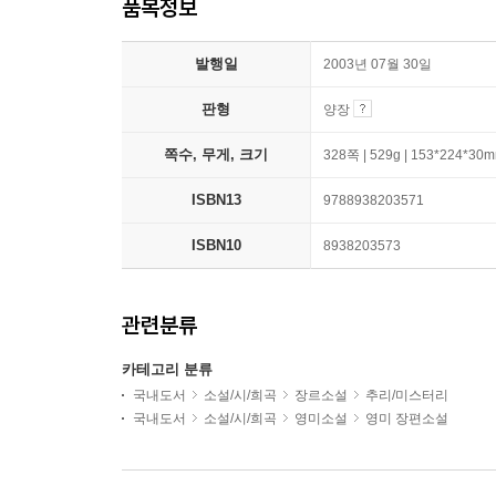
품목정보
발행일
2003년 07월 30일
판형
양장
쪽수, 무게, 크기
328쪽 | 529g | 153*224*30
ISBN13
9788938203571
ISBN10
8938203573
관련분류
카테고리 분류
국내도서
소설/시/희곡
장르소설
추리/미스터리
국내도서
소설/시/희곡
영미소설
영미 장편소설