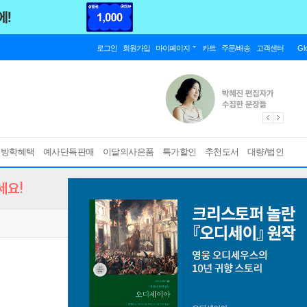
로그인
회원가입
마이페이지
카트
주문/배송
고객센터
Gl
름방학혜택
예사단독판매
이달의사은품
특가할인
추천도서
대량/법인
세요!