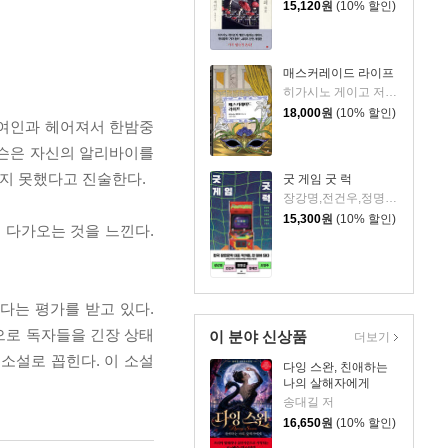
15,120
원
(10% 할인)
매스커레이드 라이프
히가시노 게이고 저/김은모 역
18,000
원
(10% 할인)
 여인과 헤어져서 한밤중
더슨은 자신의 알리바이를
보지 못했다고 진술한다.
굿 게임 굿 럭
장강명,전건우,정명섭,정해연,조영주 저
15,300
원
(10% 할인)
 다가오는 것을 느낀다.
다는 평가를 받고 있다.
으로 독자들을 긴장 상태
이 분야 신상품
더보기
리소설로 꼽힌다. 이 소설
다잉 스완, 친애하는
나의 살해자에게
송대길 저
16,650
원
(10% 할인)