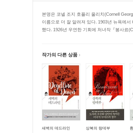
본명은 코넬 조지 호플리 울리치(Cornell George 
이름으로 더 잘 알려져 있다. 1903년 뉴욕에서
했다. 1926년 우연한 기회에 처녀작『봉사료(Cov
작가의 다른 상품
새벽의 데드라인
상복의 랑데부