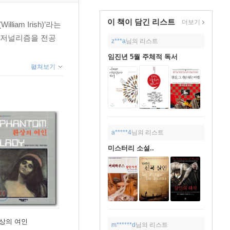
이 책이 담긴
리스트
더보기
iam Irish)’라는
, 저널리즘을 전공
z***a
님의 리스트
임진년 5월 주체적 독서
펼쳐보기
a*****4
님의 리스트
미스터리 소설..
상의 여인
m******d
님의 리스트