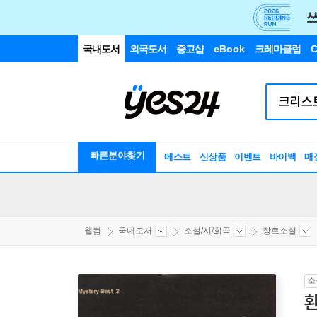
국내도서
외국도서
중고샵
eBook
크레마클럽
C
빠른분야찾기
베스트
신상품
이벤트
바이백
매
웰컴
국내도서
소설/시/희곡
장르소설
소