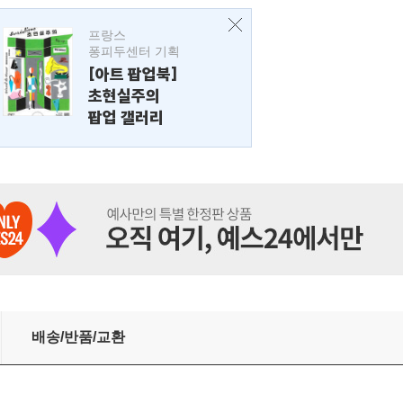
프랑스
퐁피두센터 기획
[아트 팝업북]
초현실주의
팝업 갤러리
배송/반품/교환