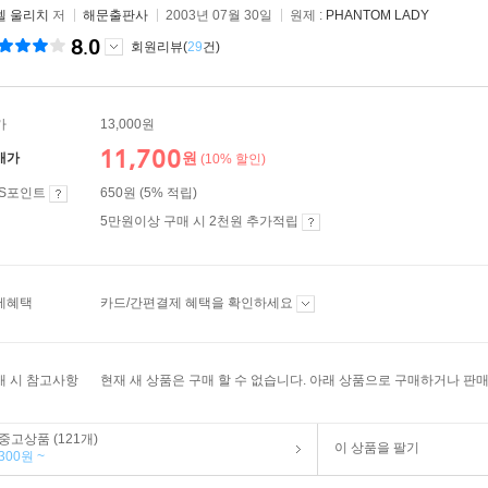
넬 울리치
저
해문출판사
2003년 07월 30일
원제 :
PHANTOM LADY
8.0
회원리뷰(
29
건)
가
13,000원
11,700
원
매가
(10% 할인)
ES포인트
650원 (5% 적립)
5만원이상 구매 시 2천원 추가적립
제혜택
카드/간편결제 혜택을 확인하세요
매 시 참고사항
현재 새 상품은 구매 할 수 없습니다. 아래 상품으로 구매하거나 판매
중고상품 (121개)
이 상품을 팔기
300원 ~