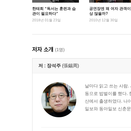
읽다
읽다
1. 바닷새
한태희 “독서는 훈련과 습
공연장엔 왜 여자 관객이
관이 필요하다”
상 많을까?
2. 오리 다리가 짧다고 늘여줄까
2018년 01월 23일
2010년 12월 30일
3. 진흙탕에서 꼬리를 끌지언정
4. 꿩은 열 걸음 걸어 모이를 쪼고
5. 장과 곡은 양을 잃어버렸네
저자 소개
(1명)
6 운명에 맞서지 마라
1. 달려오는 수레를 막는 사마귀
저 :
장석주
(張錫周)
2. 아내의 주검 앞에서 노래하다
3. 남의 발을 밟으면
날마다 읽고 쓰는 사람. 
7 쓸모없음의 쓸모를 구하라
동으로 밥벌이를 했다. 현
1. 쓸모없는 나무가 큰 나무가 되었네
산에서 출생하였다. 나이 
2. 작은 재주를 뽐내다가는
일보와 동아일보 신춘문예
3. 송나라 모자 장수의 어리석음
8 배워 익힌 것은 잊어라