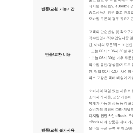
출고 완료 후 10일 이내의 
디지털 콘텐츠인 eBook의 
반품/교환 가능기간
중고상품의 경우 출고 완료일
모바일 쿠폰의 경우 유효기간(
고객의 단순변심 및 착오구
직수입양서/직수입일서중 일
단, 아래의 주문/취소 조건인
오늘 00시 ~ 06시 30분 
반품/교환 비용
오늘 06시 30분 이후 주문
직수입 음반/영상물/기프트 
단, 당일 00시~13시 사이
박스 포장은 택배 배송이 가
소비자의 책임 있는 사유로 
소비자의 사용, 포장 개봉에 
복제가 가능한 상품 등의 포장을 
소비자의 요청에 따라 개별
디지털 컨텐츠인 eBook, 
eBook 대여 상품은 대여 기
모바일 쿠폰 등록 후 취소/환
반품/교환 불가사유