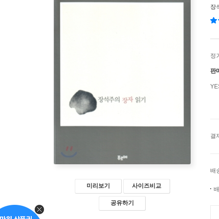
장
정
판
Y
결
배
미리보기
사이즈비교
배
공유하기