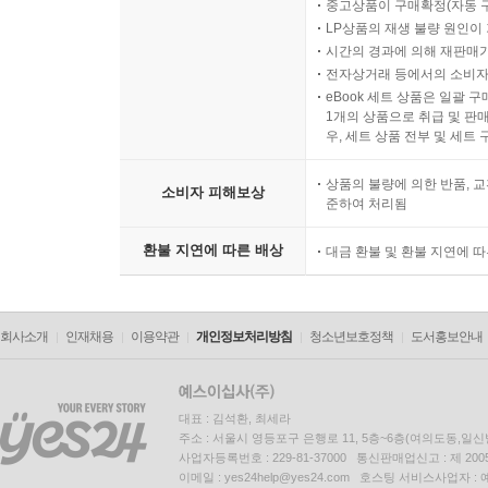
중고상품이 구매확정(자동 
LP상품의 재생 불량 원인이 기
시간의 경과에 의해 재판매가
전자상거래 등에서의 소비자
eBook 세트 상품은 일괄 
1개의 상품으로 취급 및 판매
우, 세트 상품 전부 및 세트
상품의 불량에 의한 반품, 교
소비자 피해보상
준하여 처리됨
환불 지연에 따른 배상
대금 환불 및 환불 지연에 
회사소개
인재채용
이용약관
개인정보처리방침
청소년보호정책
도서홍보안내
대표 : 김석환, 최세라
주소 : 서울시 영등포구 은행로 11, 5층~6층(여의도동,일신
사업자등록번호 : 229-81-37000 통신판매업신고 : 제 200
이메일 : yes24help@yes24.com 호스팅 서비스사업자 :