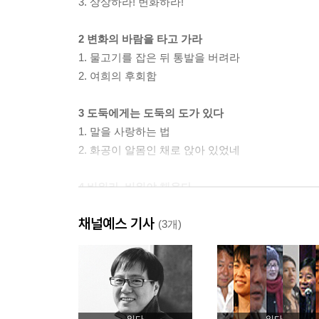
3. 상상하라! 변화하라!
2 변화의 바람을 타고 가라
1. 물고기를 잡은 뒤 통발을 버려라
2. 여희의 후회함
3 도둑에게는 도둑의 도가 있다
1. 말을 사랑하는 법
2. 화공이 알몸인 채로 앉아 있었네
4 비워라, 비워야 채운다
1. 빈 배
채널예스 기사
2. 열자 이야기
(3개)
3. 수레바퀴 자국에 괸 물 속에서
4. 장자의 죽음
5. 어부가 배를 골짜기에 감추다
5 본성을 거스르지 말고 살아라