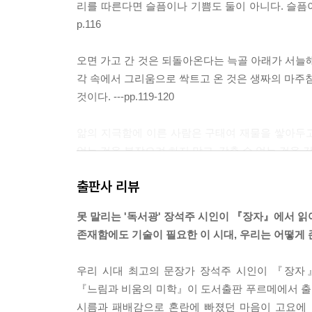
리를 따른다면 슬픔이나 기쁨도 둘이 아니다. 슬픔이
p.116
오면 가고 간 것은 되돌아온다는 늑골 아래가 서늘해
각 속에서 그리움으로 싹트고 온 것은 생짜의 마주침
것이다. ---pp.119-120
앎의 지극함에 이른 사람은 구태여 재물을 쌓아두고
없는 것을 붙잡으려 하지 말고, 감출 수 없는 것을 감
출판사 리뷰
장자는 "도라는 것은 실질이 있고 미더움이 있지만 
없다"(「대종사」)고 했다. 도는 사람과 그 소유를 
못 말리는 '독서광' 장석주 시인이 『장자』에서 읽어
음과 잃음이 없어진다.---p.126
존재함에도 기술이 필요한 이 시대, 우리는 어떻게
본성을 지켜라! 인의가 아니라 본성을 따라서 살라! 
우리 시대 최고의 문장가 장석주 시인이 『장자
-p.169
『느림과 비움의 미학』이 도서출판 푸르메에서 출간
시름과 패배감으로 혼란에 빠졌던 마음이 고요에 