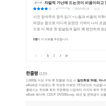
자발적 가난에 드는것이 비움이라고 
종이책
s*********e
2010-05-16
신고
|
|
|
시인 장석주의 장자 읽기 <느림과 비움의 미학
덕경는 참으로 더디게 읽었던 기억이 나서 조금
으로 이 책은 첫 망설임과 달리 꽤 편안하게 읽을
2명
이 이 리뷰를 추천합니다.
1
2
한줄평
(1건)
1,000원 이상 구매 후 한줄평 작성 시
일반회원 50원, 마니
eBook은 다운로드 후 작성한 리뷰만 YES포인트 지급됩니
클래스는 첫번째 회차 주문확정 시점부터 마지막 회차 주문
eBook 페이백, CD/LP, DVD/Blu-ray, 패션 및 판매금