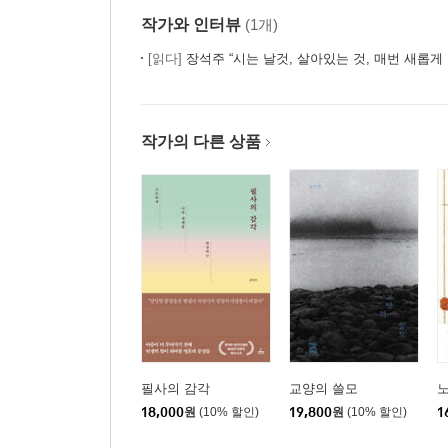
1. 아낌없이 잊어라
작가와 인터뷰
(1개)
2. 물의 길 사람의 길
[읽다]
장석주 “시는 날것, 살아있는 것, 매번 새롭게 
9 진인으로 사는 법
1. 애태타
작가의 다른 상품
2. 누가 진인인가?
3. 진인으로 사는 법
4. 이 순간이 큰 꿈인 것을!
5. 살려면 죽고 죽으려면 산다
10 눈에 보이는 세계 너머를 보라
1. 우물 안 개구리
2. 조릉 이야기
3. 얼음처럼 차고 눈처럼 흰 사람
4. 그림자가 그림자를 탓하다
필사의 감각
교양의 쓸모
노
18,000
원
(10% 할인)
19,800
원
(10% 할인)
1
11 마음의 눈으로 보라