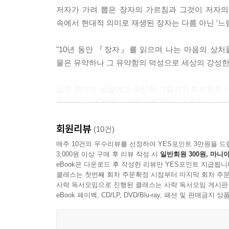
"무엇을 참된 본성이라고 합니까?" "참된 본성이란 가장
저자가 가려 뽑은 장자의 가르침과 그것이 저자의
속에서 현대적 의미로 재생된 장자는 다름 아닌 '느
죽음에서 나온 삶이 다시 죽음으로 돌아가니 죽음이
죽음은 서로 이어진다. 삶과 죽음은 우주 안에서 기가
"10년 동안 『장자』를 읽으며 나는 마음의 상처
p.192
물은 유약하나 그 유약함의 덕성으로 세상의 강성한
쓸모없음이란 그 대상의 쓸모가 아직 발견되지 못한 것,
실직 위기가 넘실대고 파산의 그림자가 드리워진 이
저자는 그 소용을 가늠하기에 앞서 『장자』 읽
장자는 세상 사람들이 쓸모있음의 쓸모는 잘 알지만
삼았던 장자에게서 우리가 배우고 익힐 것은 바로 '
탓이다. 사물을 귀로만 듣고 마음으로 듣지 못하고 눈으
회원리뷰
것이 관건이다. 오랜 시간 장자를 벗 삼아온 저자는 
(10건)
비움의 미학』은 절망만이 커져가는 세태 속에서
매주 10건의 우수리뷰를 선정하여 YES포인트 3만원을 드
일에 바쁜 자는 고달프고, 하지 않음에 바쁜 자는 
3,000원 이상 구매 후 리뷰 작성 시
일반회원 300원, 마니아
찬가이다.
룬다. 하지 않음의 도는 우주 만물 그 어디에도 미치지 않
eBook은 다운로드 후 작성한 리뷰만 YES포인트 지급됩니
클래스는 첫번째 회차 주문확정 시점부터 마지막 회차 주문
'시인'에게서 듣는 장자의 가르침,
사락 독서모임으로 진행된 클래스는 사락 독서모임 게시판
공자가 깜짝 놀라 물었다. "좌망이라니 그게 무슨 말
'느림을 사는 자만이 비울 수 있고 비운 자만이 느림
eBook 페이백, CD/LP, DVD/Blu-ray, 패션 및 판매금
"손발과 몸을 잊고, 귀와 눈의 작용을 쉬게 합니다
다."
"나는 걸을 때 느리게 걸으려고 한다. 동면에서 막
공자가 말했다. "하나됨에 이르면 좋다 싫다 하는 경