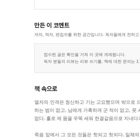
1. 포정 이야기
2. 누가 바람을 부러워하랴
3. 드러난 아름다움은 아름다움이 아니다
만든 이 코멘트
4. 장자가 해골을 베고 잠들다
저자, 역자, 편집자를 위한 공간입니다. 독자들에게 전하고
- 에필로그 / 다시 느림과 비움을 노래하자!
접수된 글은 확인을 거쳐 이 곳에 게재됩니다.
독자 분들의 리뷰는 리뷰 쓰기를, 책에 대한 문의는 1:
책 속으로
열자의 인격은 청신하고 기는 고요했으며 밖으로 드
하는 법이 없고, 남에게 가혹하게 군 적이 없고, 
없다. 홀로 제 몸을 우뚝 세워 한결같음으로 지내다가 
죽음 앞에서 그 모든 것들은 헛되고 헛되다. 일체의