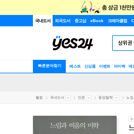
국내도서
외국도서
중고샵
eBook
크레마클럽
C
빠른분야찾기
베스트
신상품
이벤트
바이백
매
웰컴
국내도서
인문
동양철학
노장
소