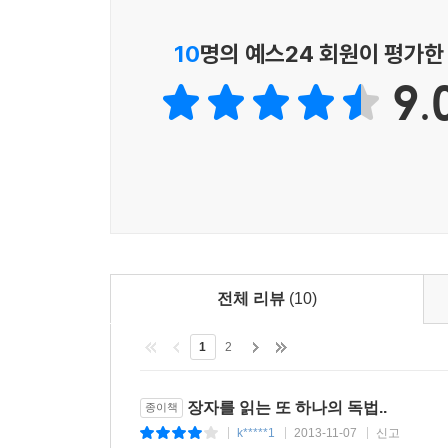
내게 돌려주는 몸의 물질성을 세세하게 느껴보기 
청컨대 나도 그대를 따르게 해다오."(대종사)---pp.23
아울러 느리게 걷기는 세계에 대한 숙고에 깊이를 
10
명의 예스24 회원이 평가한
운명을 사랑한다는 것은 그것을 거스르지 않음이며, 운
9.
이 책에서 저자는 세상 사람이 돈과 명예를 쫓아 
것'에는 바빠지고자 한다고 말한다. 그리하여 장자
진인은 제 마음을 무위에 두어 마음이 사물의 흐름을
문장으로 변모한다. 이처럼 시인이 우리에게 전하는
음대로 노닐고, 세상이 욕망하는 것에서 초연함으로써 마
장자가 말하는 비움이란 "생물학적 필요 이상의 소유
물가에 늘어선 버드나무를 딸 삼고, 저 너른 금광
것을 기꺼이 남과 나눔으로써 비움에 드는 것"이다
다. 그 10년 동안 '장자'를 읽으며 나는 마음의 상처
틀림없이 남과 자신을 함께 불행하게 만든다. 여백과
사는 자만이 비울 수 있고 비운 자만이 느림을 누린
삶은 긴 꿈이다. 이 긴 꿈은 자아를 찾아가는 여정이
전체 리뷰
(10)
이른 사람을 '진인'이라고 부른다. 삶과 죽음에 초연
청바지를 입고 홍대 앞을 유유자적 어슬렁대는 '장
1
2
---p.283
이 나라 저 나라를 바람처럼 떠도는 방랑의 천재,
무시로 넘나드는 초월과 지혜의 진인, 웃음의 왕, 
장자를 읽는 또 하나의 독법..
종이책
2천3백 년 전에 살았던 장자에게 과감히 '청바지'
k*****1
2013-11-07
신고
|
|
|