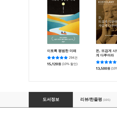
이토록 평범한 미래
돈, 뜨겁게 
게 다루어라
294건
15,120
원
(10% 할인)
13,500
원
(10
느림과 비움의 미학
도서정보
리뷰/한줄평
(10/1)